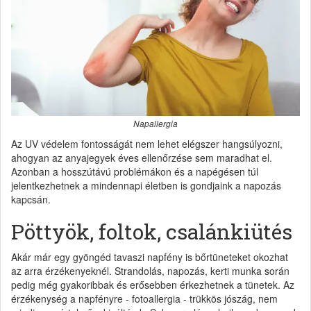
Napallergia
Az UV védelem fontosságát nem lehet elégszer hangsúlyozni,
ahogyan az anyajegyek éves ellenőrzése sem maradhat el.
Azonban a hosszútávú problémákon és a napégésen túl
jelentkezhetnek a mindennapi életben is gondjaink a napozás
kapcsán.
Pöttyök, foltok, csalánkiütés
Akár már egy gyöngéd tavaszi napfény is bőrtüneteket okozhat
az arra érzékenyeknél. Strandolás, napozás, kerti munka során
pedig még gyakoribbak és erősebben érkezhetnek a tünetek. Az
érzékenység a napfényre - fotoallergia - trükkös jószág, nem