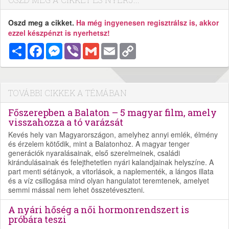
Oszd meg a cikket.
Ha még ingyenesen regisztrálsz is, akkor
ezzel készpénzt is nyerhetsz!
Megosztás
Facebook
Messenger
Viber
Gmail
Email
Copy
Link
TOVÁBBI CIKKEK A TÉMÁBAN
Főszerepben a Balaton – 5 magyar film, amely
visszahozza a tó varázsát
Kevés hely van Magyarországon, amelyhez annyi emlék, élmény
és érzelem kötődik, mint a Balatonhoz. A magyar tenger
generációk nyaralásainak, első szerelmeinek, családi
kirándulásainak és felejthetetlen nyári kalandjainak helyszíne. A
part menti sétányok, a vitorlások, a naplementék, a lángos illata
és a víz csillogása mind olyan hangulatot teremtenek, amelyet
semmi mással nem lehet összetéveszteni.
A nyári hőség a női hormonrendszert is
próbára teszi