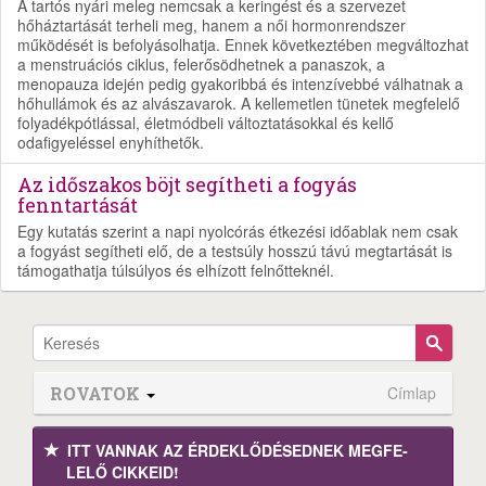
A tartós nyári meleg nemcsak a keringést és a szervezet
hőháztartását terheli meg, hanem a női hormonrendszer
működését is befolyásolhatja. Ennek következtében megváltozhat
a menstruációs ciklus, felerősödhetnek a panaszok, a
menopauza idején pedig gyakoribbá és intenzívebbé válhatnak a
hőhullámok és az alvászavarok. A kellemetlen tünetek megfelelő
folyadékpótlással, életmódbeli változtatásokkal és kellő
odafigyeléssel enyhíthetők.
Az időszakos böjt segítheti a fogyás
fenntartását
Egy kutatás szerint a napi nyolcórás étkezési időablak nem csak
a fogyást segítheti elő, de a testsúly hosszú távú megtartását is
támogathatja túlsúlyos és elhízott felnőtteknél.
ROVATOK
Címlap
ITT VANNAK AZ ÉRDEK­LŐDÉ­SEDNEK MEGFE­
LELŐ CIKKEID!