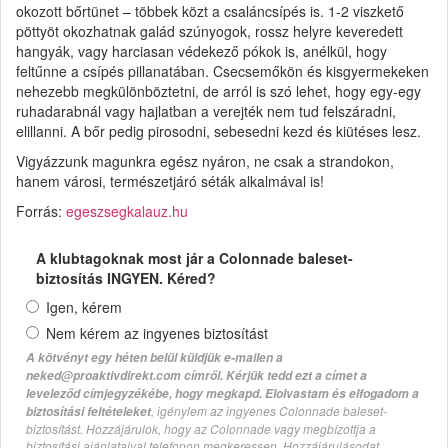
okozott bőrtünet – többek közt a csaláncsípés is. 1-2 viszkető
pöttyöt okozhatnak galád szúnyogok, rossz helyre keveredett
hangyák, vagy harciasan védekező pókok is, anélkül, hogy
feltűnne a csípés pillanatában. Csecsemőkön és kisgyermekeken
nehezebb megkülönböztetni, de arról is szó lehet, hogy egy-egy
ruhadarabnál vagy hajlatban a verejték nem tud felszáradni,
elillanni. A bőr pedig pirosodni, sebesedni kezd és kiütéses lesz.
Vigyázzunk magunkra egész nyáron, ne csak a strandokon,
hanem városi, természetjáró séták alkalmával is!
Forrás:
egeszsegkalauz.hu
A klubtagoknak most jár a Colonnade baleset-
biztosítás INGYEN. Kéred?
Igen, kérem
Nem kérem az ingyenes biztosítást
A kötvényt egy héten belül küldjük e-mailen a
neked@proaktivdirekt.com címről. Kérjük tedd ezt a címet a
leveleződ címjegyzékébe, hogy megkapd. Elolvastam és elfogadom a
, igénylem az ingyenes Colonnade baleset-
biztosítási feltételeket
biztosítást. Hozzájárulok, hogy az Colonnade vagy megbízottja a
biztosítási ajánlataival telefonon megkeressen. Hozzájárulásodat