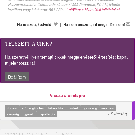
visszavonhatod a Colonnade címére (1388 Budapest, Pf. 14.) küldött
levélben vagy telefonon: 801-0801.
Letöltöm a biztosítási feltételeket.
|
Ha tetszett, kedveld:
Ha nem tetszett, írd meg miért nem!
TETSZETT A CIKK?
Ha szeretnél ilyen témájú cikkek megjelenéséről értesítést kapni,
itt jelentkezz rá!
Beállítom
Vissza a címlapra
utazás
szépségápolás
bőrápolás
család
egészség
napozás
» Szépség
szépség
gyerek
napallergia
OSZD MEG A CIKKET ÉS NYERJ...