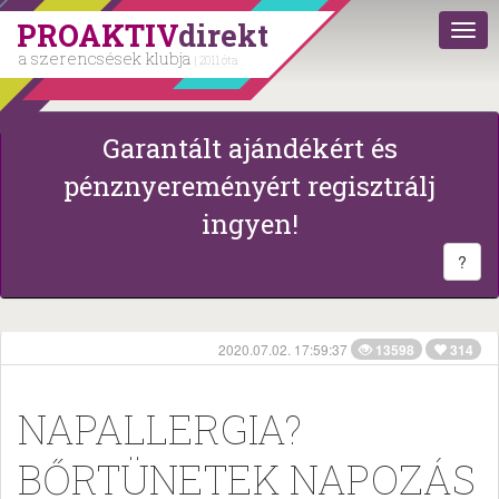
PROAKTIV
direkt
a szerencsések klubja
| 2011 óta
Garantált ajándékért és
pénznyereményért regisztrálj
ingyen!
?
2020.07.02. 17:59:37
13598
314
NAPALLERGIA?
BŐRTÜNETEK NAPOZÁS