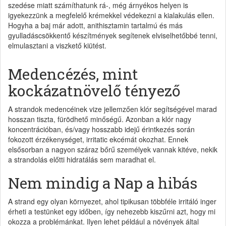
szedése miatt számíthatunk rá-, még árnyékos helyen is
igyekezzünk a megfelelő krémekkel védekezni a kialakulás ellen.
Hogyha a baj már adott, anithisztamin tartalmú és más
gyulladáscsökkentő készítmények segítenek elviselhetőbbé tenni,
elmulasztani a viszkető kiütést.
Medencézés, mint
kockázatnövelő tényező
A strandok medencéinek vize jellemzően klór segítségével marad
hosszan tiszta, fürödhető minőségű. Azonban a klór nagy
koncentrációban, és/vagy hosszabb idejű érintkezés során
fokozott érzékenységet, irritatic ekcémát okozhat. Ennek
elsősorban a nagyon száraz bőrű személyek vannak kitéve, nekik
a strandolás előtti hidratálás sem maradhat el.
Nem mindig a Nap a hibás
A strand egy olyan környezet, ahol tipikusan többféle irritáló inger
érheti a testünket egy időben, így nehezebb kiszűrni azt, hogy mi
okozza a problémánkat. Ilyen lehet például a növények által