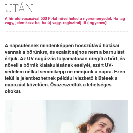
UTÁN
A hír elolvasásával 500 Ft-tal növelheted a nyereményedet. Ha tag
vagy, jelentkezz be, ha új vagy, regisztrálj itt (ingyenes)!
A napsütésnek mindenképpen hosszútávú hatásai
vannak a bőrünkre, és ezalatt sajnos nem a barnulást
értjük. Az UV sugárzás folyamatosan öregíti a bőrt, és
növeli a bőrrák kialakulásának esélyét, ezért UV-
védelem nélkül semmiképp ne menjünk a napra. Ezen
felül is jelentkezhetnek például viszkető kiütések a
napozást követően. Összeszedtük a lehetséges
okokat.