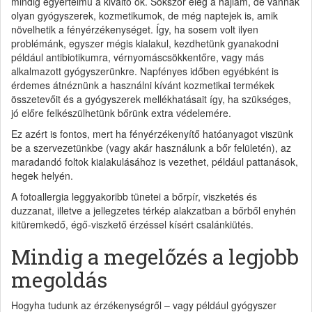
mindig egyértelmű a kiváltó ok. Sokszor elég a hajlam, de vannak
olyan gyógyszerek, kozmetikumok, de még naptejek is, amik
növelhetik a fényérzékenységet. Így, ha sosem volt ilyen
problémánk, egyszer mégis kialakul, kezdhetünk gyanakodni
például antibiotikumra, vérnyomáscsökkentőre, vagy más
alkalmazott gyógyszerünkre. Napfényes időben egyébként is
érdemes átnéznünk a használni kívánt kozmetikai termékek
összetevőit és a gyógyszerek mellékhatásait így, ha szükséges,
jó előre felkészülhetünk bőrünk extra védelemére.
Ez azért is fontos, mert ha fényérzékenyítő hatóanyagot viszünk
be a szervezetünkbe (vagy akár használunk a bőr felületén), az
maradandó foltok kialakulásához is vezethet, például pattanások,
hegek helyén.
A fotoallergia leggyakoribb tünetei a bőrpír, viszketés és
duzzanat, illetve a jellegzetes térkép alakzatban a bőrből enyhén
kitüremkedő, égő-viszkető érzéssel kísért csalánkiütés.
Mindig a megelőzés a legjobb
megoldás
Hogyha tudunk az érzékenységről – vagy például gyógyszer