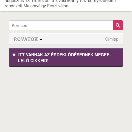
augusztus 13-15. között, a lovasi Márffy-ház környezetében
rendezett Malomvölgy Fesztiválon.
ROVATOK
Címlap
ITT VANNAK AZ ÉRDEK­LŐDÉ­SEDNEK MEGFE­
LELŐ CIKKEID!