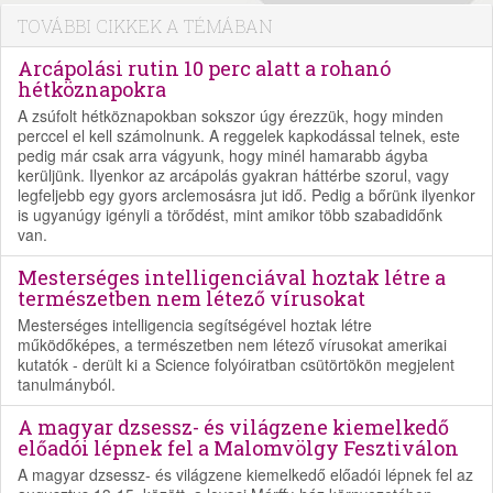
TOVÁBBI CIKKEK A TÉMÁBAN
Arcápolási rutin 10 perc alatt a rohanó
hétköznapokra
A zsúfolt hétköznapokban sokszor úgy érezzük, hogy minden
perccel el kell számolnunk. A reggelek kapkodással telnek, este
pedig már csak arra vágyunk, hogy minél hamarabb ágyba
kerüljünk. Ilyenkor az arcápolás gyakran háttérbe szorul, vagy
legfeljebb egy gyors arclemosásra jut idő. Pedig a bőrünk ilyenkor
is ugyanúgy igényli a törődést, mint amikor több szabadidőnk
van.
Mesterséges intelligenciával hoztak létre a
természetben nem létező vírusokat
Mesterséges intelligencia segítségével hoztak létre
működőképes, a természetben nem létező vírusokat amerikai
kutatók - derült ki a Science folyóiratban csütörtökön megjelent
tanulmányból.
A magyar dzsessz- és világzene kiemelkedő
előadói lépnek fel a Malomvölgy Fesztiválon
A magyar dzsessz- és világzene kiemelkedő előadói lépnek fel az