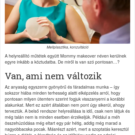
Mellplasztika, konzultáció
A helyreállító műtétek együtt Mommy makeover néven kerülnek
egyre inkább a köztudatba. De miről is van szó pontosan…?
Van, ami nem változik
Az anyaság egyszerre gyönyörű és fáradalmas munka – így
sokszor hiába minden terhesség alatti elképzelés arról, hogy
pontosan milyen ütemterv szerint fogjuk visszanyerni a korábbi
alakunkat. Mert ez azért általában nem pont úgy sikerül, ahogy
terveztük. A belső rendszer helyreállása is idő, csak nem látjuk és
még talán nem is minden esetben érzékeljük. Például a méh
összehúzódása még eltart egy pár hétig, addig még marad a
nagyobbacska pocak. Másrészt azért, mert a szoptatás keresztül
húzza a diétát, a fáradtság és az időhiány pedig az edzési