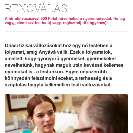
RENOVÁLÁS
A hír elolvasásával 500 Ft-tal növelheted a nyereményedet. Ha tag
vagy, jelentkezz be, ha új vagy, regisztrálj itt (ingyenes)!
Óriási fizikai változásokat hoz egy nő testében a
folyamat, amíg Anyává válik. Ezek a folyamatok,
amellett, hogy gyönyörű gyermeket, gyermekeket
nevelhetünk, hagynak maguk után kevéssé kellemes
nyomokat is - a testünkön. Egyre népszerűbb
könnyedén felszámolni ezeket, a terhesség és a
szoptatás hagyta kellemetlen testi változásokat.