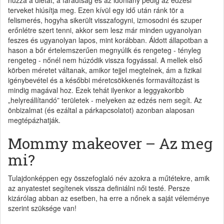
terveket hiúsítja meg. Ezen kívül egy idő után ránk tör a
felismerés, hogyha sikerült visszafogyni, izmosodni és szuper
erőnlétre szert tenni, akkor sem lesz már minden ugyanolyan
feszes és ugyanolyan lapos, mint korábban. Áldott állapotban a
hason a bőr értelemszerűen megnyúlik és rengeteg - tényleg
rengeteg - nőnél nem húzódik vissza fogyással. A mellek első
körben méretet váltanak, amikor tejjel megtelnek, ám a fizikai
igénybevétel és a későbbi méretcsökkenés formaváltozást is
mindig magával hoz. Ezek tehát ilyenkor a leggyakoribb
„helyreállítandó” területek - melyeken az edzés nem segít. Az
önbizalmat (és ezáltal a párkapcsolatot) azonban alaposan
megtépázhatják.
Mommy makeover – Az meg
mi?
Tulajdonképpen egy összefoglaló név azokra a műtétekre, amik
az anyatestet segítenek vissza definiálni női testé. Persze
kizárólag abban az esetben, ha erre a nőnek a saját véleménye
szerint szüksége van!