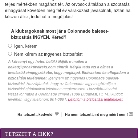
teljes mértékben magához tér. Az orvosok általában a szoptatás
elhagyását követően még fél év várakozást javasolnak, aztán ha
készen állsz, indulhat a megújulás!
A klubtagoknak most jár a Colonnade baleset-
biztosítás INGYEN. Kéred?
Igen, kérem
Nem kérem az ingyenes biztosítást
A kötvényt egy héten belül küldjük e-mailen a
neked@proaktivdirekt.com címről. Kérjük tedd ezt a címet a
leveleződ címjegyzékébe, hogy megkapd. Elolvastam és elfogadom a
, igénylem az ingyenes Colonnade baleset-
biztosítási feltételeket
biztosítást. Hozzájárulok, hogy az Colonnade vagy megbízottja a
biztosítási ajánlataival telefonon megkeressen. Hozzájárulásodat
visszavonhatod a Colonnade címére (1388 Budapest, Pf. 14.) küldött
levélben vagy telefonon: 801-0801.
Letöltöm a biztosítási feltételeket.
|
Ha tetszett, kedveld:
Ha nem tetszett, írd meg miért nem!
TETSZETT A CIKK?