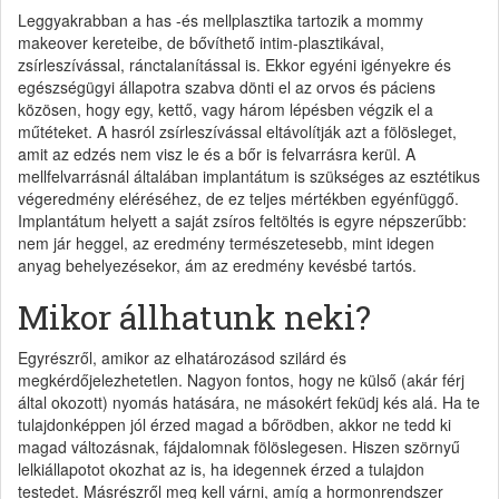
Leggyakrabban a has -és mellplasztika tartozik a mommy
makeover kereteibe, de bővíthető intim-plasztikával,
zsírleszívással, ránctalanítással is. Ekkor egyéni igényekre és
egészségügyi állapotra szabva dönti el az orvos és páciens
közösen, hogy egy, kettő, vagy három lépésben végzik el a
műtéteket. A hasról zsírleszívással eltávolítják azt a fölösleget,
amit az edzés nem visz le és a bőr is felvarrásra kerül. A
mellfelvarrásnál általában implantátum is szükséges az esztétikus
végeredmény eléréséhez, de ez teljes mértékben egyénfüggő.
Implantátum helyett a saját zsíros feltöltés is egyre népszerűbb:
nem jár heggel, az eredmény természetesebb, mint idegen
anyag behelyezésekor, ám az eredmény kevésbé tartós.
Mikor állhatunk neki?
Egyrészről, amikor az elhatározásod szilárd és
megkérdőjelezhetetlen. Nagyon fontos, hogy ne külső (akár férj
által okozott) nyomás hatására, ne másokért feküdj kés alá. Ha te
tulajdonképpen jól érzed magad a bőrödben, akkor ne tedd ki
magad változásnak, fájdalomnak fölöslegesen. Hiszen szörnyű
lelkiállapotot okozhat az is, ha idegennek érzed a tulajdon
testedet. Másrészről meg kell várni, amíg a hormonrendszer