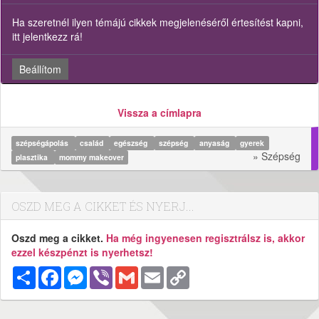
Ha szeretnél ilyen témájú cikkek megjelenéséről értesítést kapni,
itt jelentkezz rá!
Beállítom
Vissza a címlapra
szépségápolás
család
egészség
szépség
anyaság
gyerek
» Szépség
plasztika
mommy makeover
OSZD MEG A CIKKET ÉS NYERJ...
Oszd meg a cikket.
Ha még ingyenesen regisztrálsz is, akkor
ezzel készpénzt is nyerhetsz!
Megosztás
Facebook
Messenger
Viber
Gmail
Email
Copy
Link