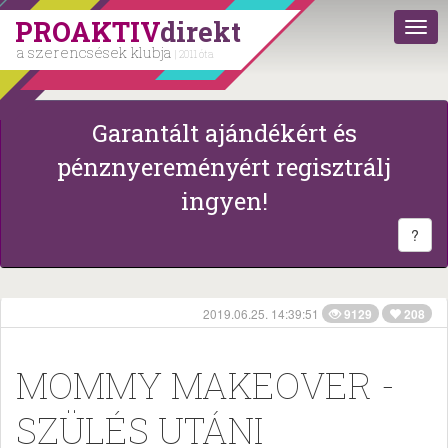
PROAKTIV
direkt
a szerencsések klubja
| 2011 óta
Garantált ajándékért és
pénznyereményért regisztrálj
ingyen!
?
2019.06.25. 14:39:51
9129
208
MOMMY MAKEOVER -
SZÜLÉS UTÁNI