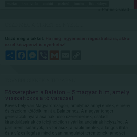
munka
kreativitás
család
psziché
karrier
ihlet hiánya
» Pár és Család
OSZD MEG A CIKKET ÉS NYERJ...
Oszd meg a cikket.
Ha még ingyenesen regisztrálsz is, akkor
ezzel készpénzt is nyerhetsz!
Megosztás
Facebook
Messenger
Viber
Gmail
Email
Copy
Link
TOVÁBBI CIKKEK A TÉMÁBAN
Főszerepben a Balaton – 5 magyar film, amely
visszahozza a tó varázsát
Kevés hely van Magyarországon, amelyhez annyi emlék, élmény
és érzelem kötődik, mint a Balatonhoz. A magyar tenger
generációk nyaralásainak, első szerelmeinek, családi
kirándulásainak és felejthetetlen nyári kalandjainak helyszíne. A
part menti sétányok, a vitorlások, a naplementék, a lángos illata
és a víz csillogása mind olyan hangulatot teremtenek, amelyet