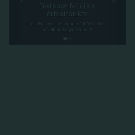
Iratkozz fel cikk
értesítőnkre
-nyeremény
a sorsolás 
és olvasásukkal naponta 2000 Ft-tal is
megosztási 
növelheted egyenlegedet!