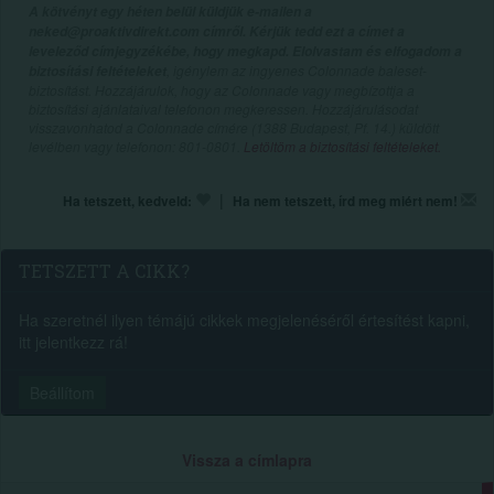
A kötvényt egy héten belül küldjük e-mailen a
neked@proaktivdirekt.com címről. Kérjük tedd ezt a címet a
leveleződ címjegyzékébe, hogy megkapd. Elolvastam és elfogadom a
, igénylem az ingyenes Colonnade baleset-
biztosítási feltételeket
biztosítást. Hozzájárulok, hogy az Colonnade vagy megbízottja a
biztosítási ajánlataival telefonon megkeressen. Hozzájárulásodat
visszavonhatod a Colonnade címére (1388 Budapest, Pf. 14.) küldött
levélben vagy telefonon: 801-0801.
Letöltöm a biztosítási feltételeket.
|
Ha tetszett, kedveld:
Ha nem tetszett, írd meg miért nem!
TETSZETT A CIKK?
Ha szeretnél ilyen témájú cikkek megjelenéséről értesítést kapni,
itt jelentkezz rá!
Beállítom
Vissza a címlapra