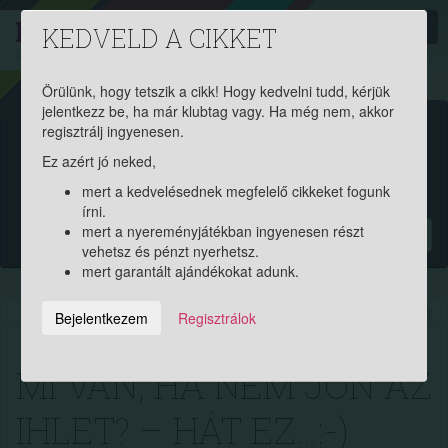
PROAKTIV
direkt
KEDVELD A CIKKET
a szerencsések klubja
| 2011 óta
Örülünk, hogy tetszik a cikk! Hogy kedvelni tudd, kérjük
jelentkezz be, ha már klubtag vagy. Ha még nem, akkor
Garantált ajándékért és
regisztrálj ingyenesen.
Ez azért jó neked,
pénznyereményért regisztrálj
mert a kedvelésednek megfelelő cikkeket fogunk
ingyen!
írni.
mert a nyereményjátékban ingyenesen részt
?
vehetsz és pénzt nyerhetsz.
mert garantált ajándékokat adunk.
2018.06.16. 17:48:45
8951
242
Bejelentkezem
Regisztrálok
MI VAN, HA NEM JÖN AZ
IHLET? – HÁT EZ…:-)