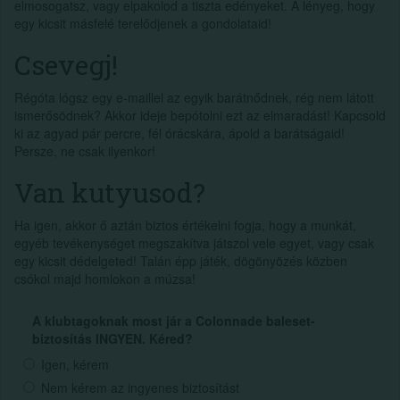
elmosogatsz, vagy elpakolod a tiszta edényeket. A lényeg, hogy
egy kicsit másfelé terelődjenek a gondolataid!
Csevegj!
Régóta lógsz egy e-maillel az egyik barátnődnek, rég nem látott
ismerősödnek? Akkor ideje bepótolni ezt az elmaradást! Kapcsold
ki az agyad pár percre, fél órácskára, ápold a barátságaid!
Persze, ne csak ilyenkor!
Van kutyusod?
Ha igen, akkor ő aztán biztos értékelni fogja, hogy a munkát,
egyéb tevékenységet megszakítva játszol vele egyet, vagy csak
egy kicsit dédelgeted! Talán épp játék, dögönyözés közben
csókol majd homlokon a múzsa!
A klubtagoknak most jár a Colonnade baleset-
biztosítás INGYEN. Kéred?
Igen, kérem
Nem kérem az ingyenes biztosítást