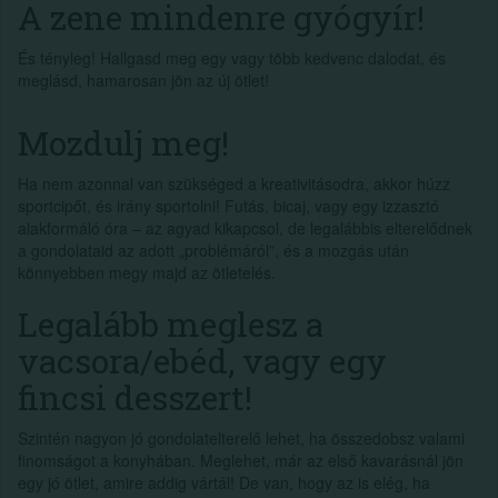
A zene mindenre gyógyír!
És tényleg! Hallgasd meg egy vagy több kedvenc dalodat, és
meglásd, hamarosan jön az új ötlet!
Mozdulj meg!
Ha nem azonnal van szükséged a kreativitásodra, akkor húzz
sportcipőt, és irány sportolni! Futás, bicaj, vagy egy izzasztó
alakformáló óra – az agyad kikapcsol, de legalábbis elterelődnek
a gondolataid az adott „problémáról”, és a mozgás után
könnyebben megy majd az ötletelés.
Legalább meglesz a
vacsora/ebéd, vagy egy
fincsi desszert!
Szintén nagyon jó gondolatelterelő lehet, ha összedobsz valami
finomságot a konyhában. Meglehet, már az első kavarásnál jön
egy jó ötlet, amire addig vártál! De van, hogy az is elég, ha