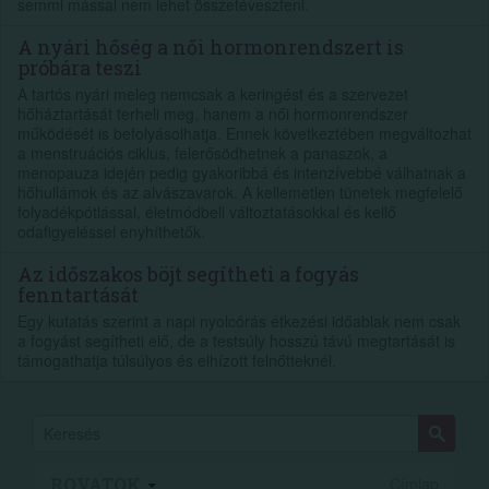
semmi mással nem lehet összetéveszteni.
A nyári hőség a női hormonrendszert is
próbára teszi
A tartós nyári meleg nemcsak a keringést és a szervezet
hőháztartását terheli meg, hanem a női hormonrendszer
működését is befolyásolhatja. Ennek következtében megváltozhat
a menstruációs ciklus, felerősödhetnek a panaszok, a
menopauza idején pedig gyakoribbá és intenzívebbé válhatnak a
hőhullámok és az alvászavarok. A kellemetlen tünetek megfelelő
folyadékpótlással, életmódbeli változtatásokkal és kellő
odafigyeléssel enyhíthetők.
Az időszakos böjt segítheti a fogyás
fenntartását
Egy kutatás szerint a napi nyolcórás étkezési időablak nem csak
a fogyást segítheti elő, de a testsúly hosszú távú megtartását is
támogathatja túlsúlyos és elhízott felnőtteknél.
ROVATOK
Címlap