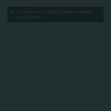
ITT VANNAK AZ ÉRDEK­LŐDÉ­SEDNEK MEGFE­
LELŐ CIKKEID!