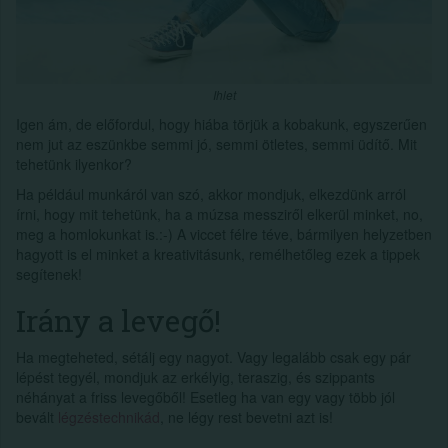
Ihlet
Igen ám, de előfordul, hogy hiába törjük a kobakunk, egyszerűen
nem jut az eszünkbe semmi jó, semmi ötletes, semmi üdítő. Mit
tehetünk ilyenkor?
Ha például munkáról van szó, akkor mondjuk, elkezdünk arról
írni, hogy mit tehetünk, ha a múzsa messziről elkerül minket, no,
meg a homlokunkat is.:-) A viccet félre téve, bármilyen helyzetben
hagyott is el minket a kreativitásunk, remélhetőleg ezek a tippek
segítenek!
Irány a levegő!
Ha megteheted, sétálj egy nagyot. Vagy legalább csak egy pár
lépést tegyél, mondjuk az erkélyig, teraszig, és szippants
néhányat a friss levegőből! Esetleg ha van egy vagy több jól
bevált
légzéstechnikád
, ne légy rest bevetni azt is!