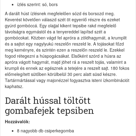
ízlés szerint: só, bors
A darált húst ízlésnek megfelelően sózd és borsozd meg.
Keverést követően válaszd szét öt egyenlő részre és ezeket
gyúrd gombóccá. Egy olajjal kikent tepsibe rakd megfelelő
távolságra egymástól és a tenyereddel lapítsd szét a
gombócokat. Közben vágd fel apróra a zöldhagymát, a krumplit
és a sajtot egy nagylyukú reszelőn reszeld le. A tojásokat főzd
meg keményre, és szintén ezen a reszelőn reszeld le. Ezekkel
fogod rétegezni a húspogácsákat. Elsőként szórd a húsra az
apróra vágott hagymát, majd jöhet rá a reszelt tojás, valamint a
krumpli és ennek az egésznek a tetejére a reszelt sajt. 180 fokos
előmelegített sütőben körülbelül 30 perc alatt süsd készre.
Tartármártással vagy majonézzel fogyasztva isteni ízkombinációt
kaphatsz.
Darált hússal töltött
gombafejek tepsiben
Hozzávalók:
8 nagyobb db csiperkegomba