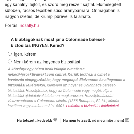
egy kanálnyi tejfölt, és szórd meg reszelt sajttal. Előmelegített
sütőben, rácsos tepsiben süsd aranybarnára. Önmagában is
nagyon ízletes, de krumplipürével is tálalható.
Forrás:
nosalty.hu
A klubtagoknak most jár a Colonnade baleset-
biztosítás INGYEN. Kéred?
Igen, kérem
Nem kérem az ingyenes biztosítást
A kötvényt egy héten belül küldjük e-mailen a
neked@proaktivdirekt.com címről. Kérjük tedd ezt a címet a
leveleződ címjegyzékébe, hogy megkapd. Elolvastam és elfogadom a
, igénylem az ingyenes Colonnade baleset-
biztosítási feltételeket
biztosítást. Hozzájárulok, hogy az Colonnade vagy megbízottja a
biztosítási ajánlataival telefonon megkeressen. Hozzájárulásodat
visszavonhatod a Colonnade címére (1388 Budapest, Pf. 14.) küldött
levélben vagy telefonon: 801-0801.
Letöltöm a biztosítási feltételeket.
|
Ha tetszett, kedveld:
Ha nem tetszett, írd meg miért nem!