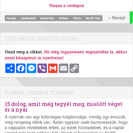
Vissza a címlapra
» Recept
recept
szabadidő
háztartás
otthon
főzés
darált hús
OSZD MEG A CIKKET ÉS NYERJ...
Oszd meg a cikket.
Ha még ingyenesen regisztrálsz is, akkor
ezzel készpénzt is nyerhetsz!
Megosztás
Facebook
Messenger
Viber
Gmail
Email
Copy
Link
TOVÁBBI CIKKEK A TÉMÁBAN
15 dolog, amit még tegyél meg, mielőtt véget
ér a nyár
A nyárnak van egy különleges tulajdonsága: mindig úgy érezzük,
még rengeteg időnk van. Aztán egyszer csak észrevesszük, hogy
a nappalok rövidebbek lettek, az esték hűvösebbek, és a naptár
szerint már csak néhány hét választ el bennünket az ősztől.