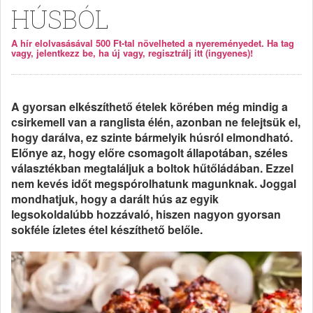
HÚSBÓL
A hír elolvasásával 500 Ft-tal növelheted a nyereményedet. Ha tag
vagy, jelentkezz be, ha új vagy, regisztrálj itt (ingyenes)!
A gyorsan elkészíthető ételek körében még mindig a
csirkemell van a ranglista élén, azonban ne felejtsük el,
hogy darálva, ez szinte bármelyik húsról elmondható.
Előnye az, hogy előre csomagolt állapotában, széles
választékban megtaláljuk a boltok hűtőládában. Ezzel
nem kevés időt megspórolhatunk magunknak. Joggal
mondhatjuk, hogy a darált hús az egyik
legsokoldalúbb hozzávaló, hiszen nagyon gyorsan
sokféle ízletes étel készíthető belőle.