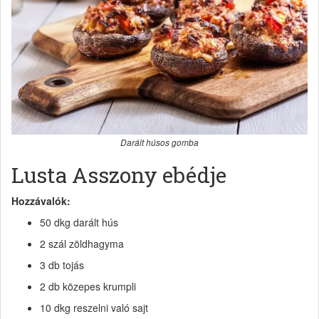
Darált húsos gomba
Lusta Asszony ebédje
Hozzávalók:
50 dkg darált hús
2 szál zöldhagyma
3 db tojás
2 db közepes krumpli
10 dkg reszelni való sajt