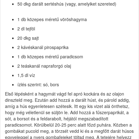
50 dkg darált sertéshús (vagy, amelyiket szereted)
1 db közepes méretű vöröshagyma
2 dl tejföl
20 dkg sajt
2 kávéskanál pirospaprika
1 db közepes méretű paradicsom
2 teáskanál napraforgó olaj
1,5 dl víz
ízlés szerint: só, bors
Első lépésként a hagymát vágd fel apró kockára és az olajon
dinszteld meg. Ezután add hozzá a darált húst, és párold addig,
amíg a hús egyenletesen szétesik. Itt egy kis vizet alá önthetsz,
hogy még véletlenül se süljön le. Add hozzá a fűszerpaprikát, a
sót, a borsot és a feldarabolt, héjától megszabadított
paradicsomot. Körülbelül 20-25 perc alatt főzd puhára. Közben a
gombákat pucold meg, a törzsét vedd ki és a megfőtt darát húsos
egyveleggel a nyers gombafejeket töltsd meg. A tetejére helyezz