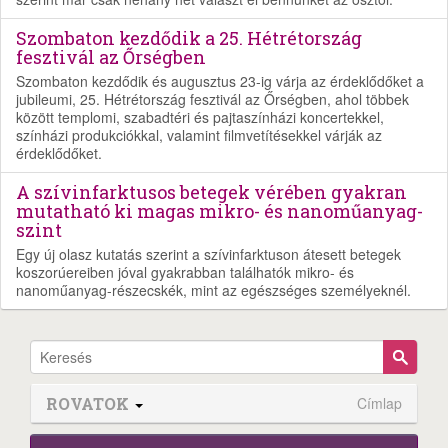
Szombaton kezdődik a 25. Hétrétország
fesztivál az Őrségben
Szombaton kezdődik és augusztus 23-ig várja az érdeklődőket a
jubileumi, 25. Hétrétország fesztivál az Őrségben, ahol többek
között templomi, szabadtéri és pajtaszínházi koncertekkel,
színházi produkciókkal, valamint filmvetítésekkel várják az
érdeklődőket.
A szívinfarktusos betegek vérében gyakran
mutatható ki magas mikro- és nanoműanyag-
szint
Egy új olasz kutatás szerint a szívinfarktuson átesett betegek
koszorúereiben jóval gyakrabban találhatók mikro- és
nanoműanyag-részecskék, mint az egészséges személyeknél.
ROVATOK
Címlap