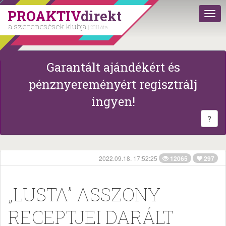
PROAKTIV
direkt
a szerencsések klubja
| 2011 óta
Garantált ajándékért és
pénznyereményért regisztrálj
ingyen!
?
2022.09.18. 17:52:25
12065
297
„LUSTA” ASSZONY
RECEPTJEI DARÁLT