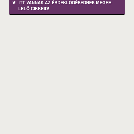
ITT VANNAK AZ ÉRDEK­LŐDÉ­SEDNEK MEGFE­
LELŐ CIKKEID!