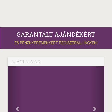
GARANTÁLT AJÁNDÉKÉRT
ÉS PÉNZNYEREMÉNYÉRT REGISZTRÁLJ INGYEN!
AJÁNLATAINK
Facebook
Oszd meg cikkeinket