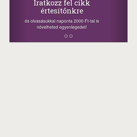
+1.000.000 Ft...
-nyeremény növelés jár a szerencsésnek
a sorsolás napján! A cikkek alján találsz
megosztási lehetőséget. Lájkolj is minket!