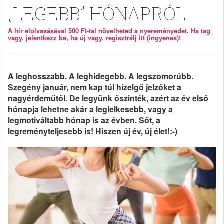
„LEGEBB” HÓNAPRÓL
A hír elolvasásával 500 Ft-tal növelheted a nyereményedet. Ha tag
vagy, jelentkezz be, ha új vagy, regisztrálj itt (ingyenes)!
A leghosszabb. A leghidegebb. A legszomorúbb.
Szegény január, nem kap túl hízelgő jelzőket a
nagyérdeműtől. De legyünk őszinték, azért az év első
hónapja lehetne akár a leglelkesebb, vagy a
legmotiváltabb hónap is az évben. Sőt, a
legreményteljesebb is! Hiszen új év, új élet!:-)