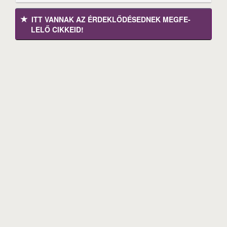
ITT VANNAK AZ ÉRDEK­LŐDÉ­SEDNEK MEGFE­
LELŐ CIKKEID!