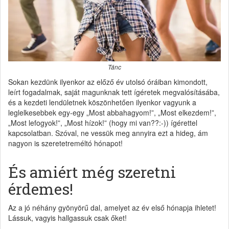
Tánc
Sokan kezdünk ilyenkor az előző év utolsó óráiban kimondott,
leírt fogadalmak, saját magunknak tett ígéretek megvalósításába,
és a kezdeti lendületnek köszönhetően ilyenkor vagyunk a
leglelkesebbek egy-egy „Most abbahagyom!”, „Most elkezdem!”,
„Most lefogyok!”, „Most hízok!” (hogy mi van??:-)) ígérettel
kapcsolatban. Szóval, ne vessük meg annyira ezt a hideg, ám
nagyon is szeretetreméltó hónapot!
És amiért még szeretni
érdemes!
Az a jó néhány gyönyörű dal, amelyet az év első hónapja ihletet!
Lássuk, vagyis hallgassuk csak őket!