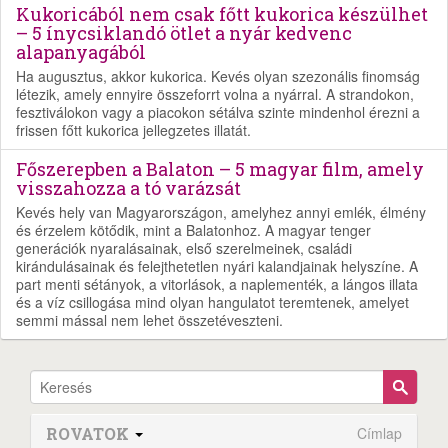
Kukoricából nem csak főtt kukorica készülhet
– 5 ínycsiklandó ötlet a nyár kedvenc
alapanyagából
Ha augusztus, akkor kukorica. Kevés olyan szezonális finomság
létezik, amely ennyire összeforrt volna a nyárral. A strandokon,
fesztiválokon vagy a piacokon sétálva szinte mindenhol érezni a
frissen főtt kukorica jellegzetes illatát.
Főszerepben a Balaton – 5 magyar film, amely
visszahozza a tó varázsát
Kevés hely van Magyarországon, amelyhez annyi emlék, élmény
és érzelem kötődik, mint a Balatonhoz. A magyar tenger
generációk nyaralásainak, első szerelmeinek, családi
kirándulásainak és felejthetetlen nyári kalandjainak helyszíne. A
part menti sétányok, a vitorlások, a naplementék, a lángos illata
és a víz csillogása mind olyan hangulatot teremtenek, amelyet
semmi mással nem lehet összetéveszteni.
ROVATOK
Címlap