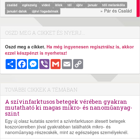
család
egészség
videó
lélek
tél
újév
január
téli melankólia
» Pár és Család
januári dalok
újévi fogadalmak
OSZD MEG A CIKKET ÉS NYERJ...
Oszd meg a cikket.
Ha még ingyenesen regisztrálsz is, akkor
ezzel készpénzt is nyerhetsz!
Megosztás
Facebook
Messenger
Viber
Gmail
Email
Copy
Link
TOVÁBBI CIKKEK A TÉMÁBAN
A szívinfarktusos betegek vérében gyakran
mutatható ki magas mikro- és nanoműanyag-
szint
Egy új olasz kutatás szerint a szívinfarktuson átesett betegek
koszorúereiben jóval gyakrabban találhatók mikro- és
nanoműanyag-részecskék, mint az egészséges személyeknél.