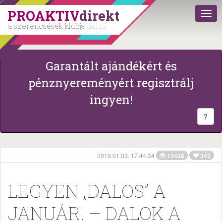
PROAKTIV
direkt
a szerencsések klubja
| 2011 óta
Garantált ajándékért és
pénznyereményért regisztrálj
ingyen!
?
2019.01.03. 17:44:34
13438
342
LEGYEN „DALOS” A
JANUÁR! – DALOK A