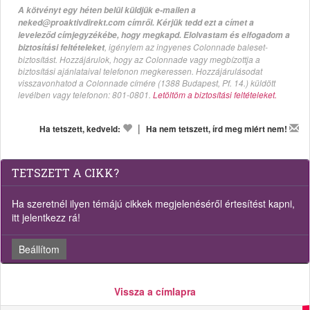
A kötvényt egy héten belül küldjük e-mailen a
neked@proaktivdirekt.com címről. Kérjük tedd ezt a címet a
leveleződ címjegyzékébe, hogy megkapd. Elolvastam és elfogadom a
, igénylem az ingyenes Colonnade baleset-
biztosítási feltételeket
biztosítást. Hozzájárulok, hogy az Colonnade vagy megbízottja a
biztosítási ajánlataival telefonon megkeressen. Hozzájárulásodat
visszavonhatod a Colonnade címére (1388 Budapest, Pf. 14.) küldött
levélben vagy telefonon: 801-0801.
Letöltöm a biztosítási feltételeket.
|
Ha tetszett, kedveld:
Ha nem tetszett, írd meg miért nem!
TETSZETT A CIKK?
Ha szeretnél ilyen témájú cikkek megjelenéséről értesítést kapni,
itt jelentkezz rá!
Beállítom
Vissza a címlapra