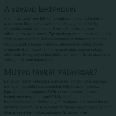
A szezon kedvencei
A jó hír az, hogy nem kell kompromisszumot kötnöd ebben a
szezonban, hiszen a klasszikus és extravagáns táskák is
visszaköszönnek a kifutókon. Ezért akármilyen darabot
választasz is, trendi leszel. Egy minőségi táska nem olcsó, éppen
ezért különös gonddal kell kiválasztanod a számodra tökéletes
darabot. Ezek a táskák kivitelben, minőségben sokkal többet
nyújtanak olcsó társaiknál, ha vigyázol rájuk, nagyon sokáig
elkísérnek. Ez egy olyan befektetés, ami megtérül, de okosan kell
választanod, nem impulzívan.
Milyen táskát válasszak?
Bármilyen táskát választasz is, jól át kell gondolnod a vásárlást,
mérlegelni az alábbi szempontokat: Milyen táskát hordasz
legszívesebben magaddal? Milyen táskában fér el minden
holmid, amit magaddal vinnél? Milyen színek, minták
harmonizálnak a gardróbod egyéb darabjaival? Milyen táska az,
amit még évek múlva is szívesen hordanál? Milyen táska az, amit
akár egész évben is használhatsz? Az alábbi linken