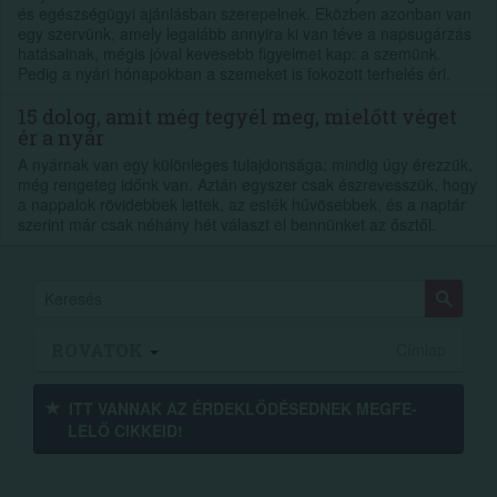
és egészségügyi ajánlásban szerepelnek. Eközben azonban van
egy szervünk, amely legalább annyira ki van téve a napsugárzás
hatásainak, mégis jóval kevesebb figyelmet kap: a szemünk.
Pedig a nyári hónapokban a szemeket is fokozott terhelés éri.
15 dolog, amit még tegyél meg, mielőtt véget
ér a nyár
A nyárnak van egy különleges tulajdonsága: mindig úgy érezzük,
még rengeteg időnk van. Aztán egyszer csak észrevesszük, hogy
a nappalok rövidebbek lettek, az esték hűvösebbek, és a naptár
szerint már csak néhány hét választ el bennünket az ősztől.
ROVATOK
Címlap
ITT VANNAK AZ ÉRDEK­LŐDÉ­SEDNEK MEGFE­
LELŐ CIKKEID!