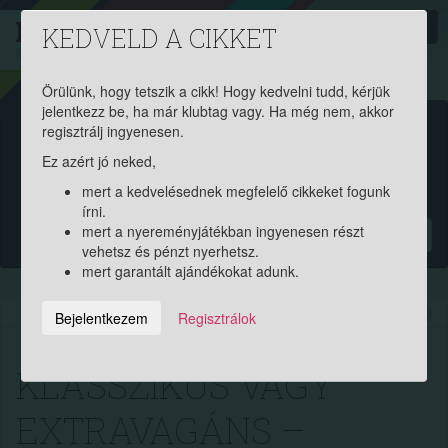
PROAKTIV
direkt
KEDVELD A CIKKET
a szerencsések klubja
| 2011 óta
Örülünk, hogy tetszik a cikk! Hogy kedvelni tudd, kérjük
jelentkezz be, ha már klubtag vagy. Ha még nem, akkor
Garantált ajándékért és
regisztrálj ingyenesen.
Ez azért jó neked,
pénznyereményért regisztrálj
mert a kedvelésednek megfelelő cikkeket fogunk
ingyen!
írni.
mert a nyereményjátékban ingyenesen részt
?
vehetsz és pénzt nyerhetsz.
mert garantált ajándékokat adunk.
2021.10.07. 08:40:08
7882
230
Bejelentkezem
Regisztrálok
KLASSZIKUS VAGY
EXTRAVAGÁNS –