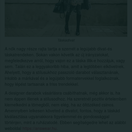
Táskadivat
A nők nagy része rajta tartja a szemét a legújabb divat-és
táskatrendeken. Sokan vakon követik az új irányzatokat,
megfeledkezve arról, hogy vajon ez a táska illik-e hozzájuk, vagy
sem. Talán ez a leggyakoribb hiba, amit a legtöbben elkövetnek.
Ahelyett, hogy a stílusukhoz passzoló darabot választanának,
inkább a márkával és a legújabb formatervekkel foglalkoznak,
hogy lépést tartsanak a friss trendekkel.
A designer darabok vásárlásra csábíthatnak, még akkor is, ha
nem éppen illenek a stílusodhoz. Ha szeretnél pozitív értelemben
kiemelkedni a tömegből, nem elég, ha az öltözéked csinos.
Amennyiben lelkesen követed a divatot, fontos, hogy a táskád
kiválasztása ugyanakkora figyelemmel és gondossággal
történjen, mint a ruházatodé. Ebben segítségedre lehet az alábbi
weboldal
https://answear.hu
.