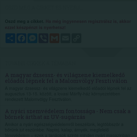
OSZD MEG A CIKKET ÉS NYERJ...
Oszd meg a cikket.
Ha még ingyenesen regisztrálsz is, akkor
ezzel készpénzt is nyerhetsz!
Megosztás
Facebook
Messenger
Viber
Gmail
Email
Copy
Link
TOVÁBBI CIKKEK A TÉMÁBAN
A magyar dzsessz- és világzene kiemelkedő
előadói lépnek fel a Malomvölgy Fesztiválon
A magyar dzsessz- és világzene kiemelkedő előadói lépnek fel az
augusztus 13-15. között, a lovasi Márffy-ház környezetében
rendezett Malomvölgy Fesztiválon.
A nyári szemvédelem fontossága - Nem csak a
bőrnek árthat az UV-sugárzás
Amikor a nyári egészségvédelemről beszélünk, legtöbbször a
bőrünk jut eszünkbe. Naptej, kalap, árnyék, megfelelő
fényvédelem – ezek a tanácsok szinte minden nyári magazinban