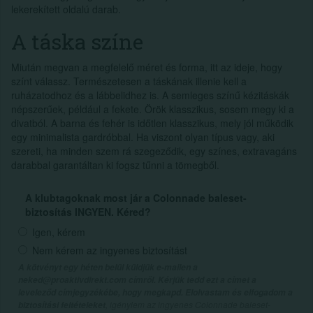
lekerekített oldalú darab.
A táska színe
Miután megvan a megfelelő méret és forma, itt az ideje, hogy
színt válassz. Természetesen a táskának illenie kell a
ruházatodhoz és a lábbelidhez is. A semleges színű kézitáskák
népszerűek, például a fekete. Örök klasszikus, sosem megy ki a
divatból. A barna és fehér is időtlen klasszikus, mely jól működik
egy minimalista gardróbbal. Ha viszont olyan típus vagy, aki
szereti, ha minden szem rá szegeződik, egy színes, extravagáns
darabbal garantáltan ki fogsz tűnni a tömegből.
A klubtagoknak most jár a Colonnade baleset-
biztosítás INGYEN. Kéred?
Igen, kérem
Nem kérem az ingyenes biztosítást
A kötvényt egy héten belül küldjük e-mailen a
neked@proaktivdirekt.com címről. Kérjük tedd ezt a címet a
leveleződ címjegyzékébe, hogy megkapd. Elolvastam és elfogadom a
, igénylem az ingyenes Colonnade baleset-
biztosítási feltételeket