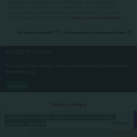
biztosítást. Hozzájárulok, hogy az Colonnade vagy megbízottja a
biztosítási ajánlataival telefonon megkeressen. Hozzájárulásodat
visszavonhatod a Colonnade címére (1388 Budapest, Pf. 14.) küldött
levélben vagy telefonon: 801-0801.
Letöltöm a biztosítási feltételeket.
|
Ha tetszett, kedveld:
Ha nem tetszett, írd meg miért nem!
TETSZETT A CIKK?
Ha szeretnél ilyen témájú cikkek megjelenéséről értesítést kapni,
itt jelentkezz rá!
Beállítom
Vissza a címlapra
szabadidő
divat
család
háztartás
vásárlás
táska viselése
» Szépség
táskadivat
táskatrend