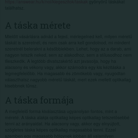
https://answear.hu/k/noi/kiegeszitok/taskak
gyönyörű táskákat
találhatsz.
A táska mérete
Mielőtt vásárlásra adnád a fejed, mérlegelned kell, milyen méretű
táskát is szeretnél, és nem csak arra kell gondolnod, mi mindent
szeretnél belerakni a későbbiekben. Lehet, hogy az a darab, ami
nagyon tetszik neked, sem az alakodhoz, sem a stílusodhoz nem
illeszkedik. A legtöbb divatszakértő azt javasolja, hogy ha
alacsony és vékony vagy, akkor számodra egy kis kézitáska a
legmegfelelőbb. Ha magasabb és zömökebb vagy, nyugodtan
választhatsz nagyobb méretű táskát, mert ezek mellett optikailag
kisebbnek tűnsz.
A táska formája
A megfelelő forma kiválasztása ugyanolyan fontos, mint a
méreté. A táska alakja optikailag képes optikailag tetszetősebbé
tenni az arányaidat. Ha alacsony vagy, akkor egy elnyújtott,
szögletes táska képes optikailag magasabbá tenni. Ezzel
szemben egy magasabb hölgynek jobban áll valamilyen