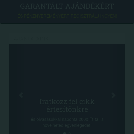
GARANTÁLT AJÁNDÉKÉRT
ÉS PÉNZNYEREMÉNYÉRT REGISZTRÁLJ INGYEN!
AJÁNLATAINK
Facebook
Oszd meg cikkeinket
+1.000.000 Ft...
-nyeremény növelés jár a szerencsésnek
a sorsolás napján! A cikkek alján találsz
megosztási lehetőséget. Lájkolj is minket!