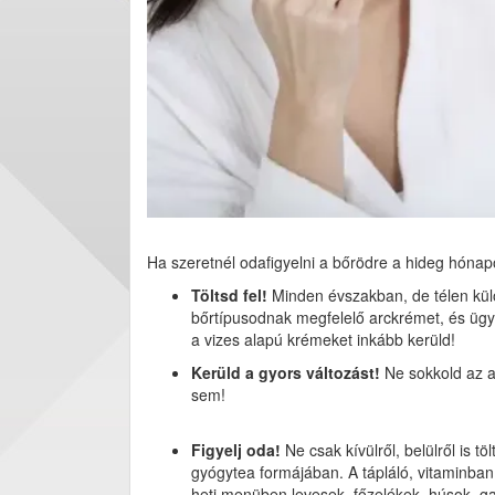
Ha szeretnél odafigyelni a bőrödre a hideg hónap
Töltsd fel!
Minden évszakban, de télen külö
bőrtípusodnak megfelelő arckrémet, és ügyel
a vizes alapú krémeket inkább kerüld!
Kerüld a gyors változást!
Ne sokkold az a
sem!
Figyelj oda!
Ne csak kívülről, belülről is t
gyógytea formájában. A tápláló, vitaminban
heti menüben levesek, főzelékek, húsok, g