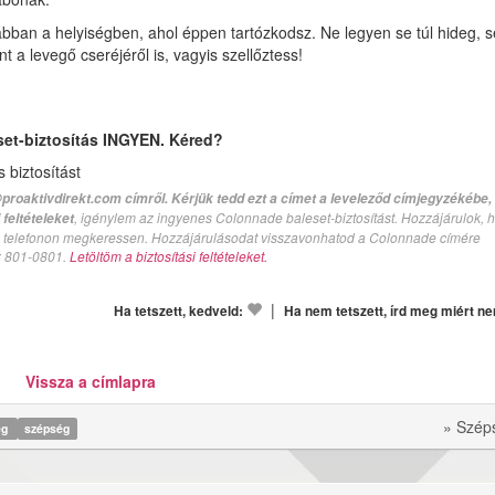
ban a helyiségben, ahol éppen tartózkodsz. Ne legyen se túl hideg, se
a levegő cseréjéről is, vagyis szellőztess!
set-biztosítás INGYEN. Kéred?
biztosítást
proaktivdirekt.com címről. Kérjük tedd ezt a címet a leveleződ címjegyzékébe,
, igénylem az ingyenes Colonnade baleset-biztosítást. Hozzájárulok, 
feltételeket
val telefonon megkeressen. Hozzájárulásodat visszavonhatod a Colonnade címére
n: 801-0801.
Letöltöm a biztosítási feltételeket.
|
Ha tetszett, kedveld:
Ha nem tetszett, írd meg miért n
Vissza a címlapra
» Szép
ég
szépség