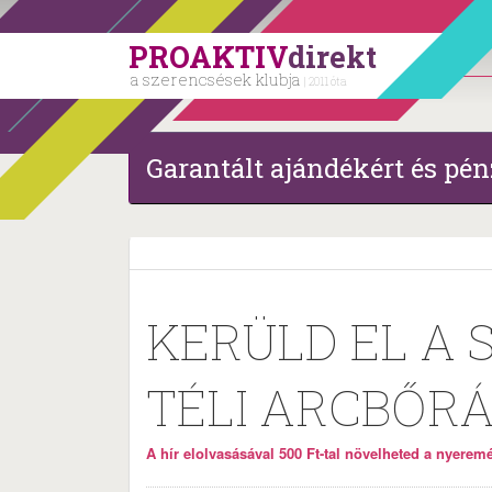
PROAKTIV
direkt
a szerencsések klubja
| 2011 óta
Garantált ajándékért és pén
KERÜLD EL A 
TÉLI ARCBŐRÁ
A hír elolvasásával 500 Ft-tal növelheted a nyeremén