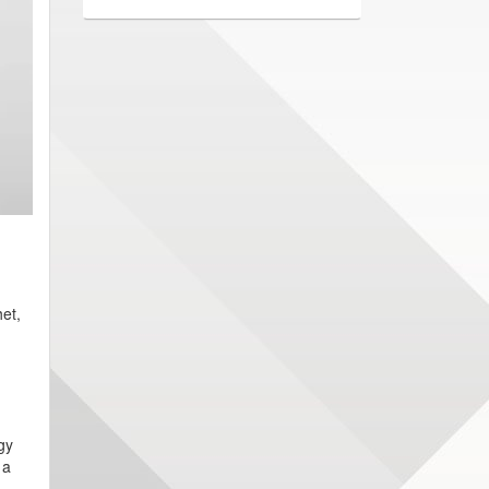
et,
gy
 a