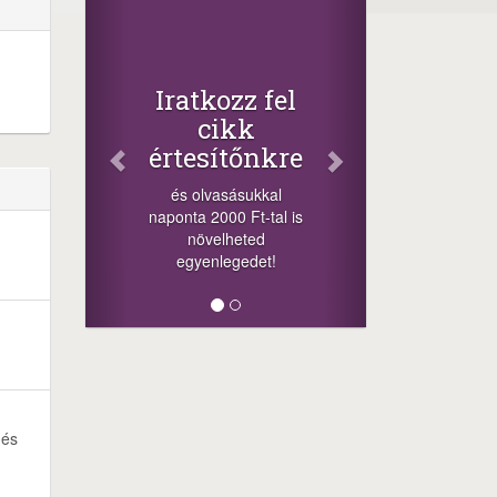
Fac
Osz
cikk
+1.000.
Iratkozz fel
-nyeremén
cikk
a szere
értesítőnkre
sorsolá
cikkek a
és olvasásukkal
mego
naponta 2000 Ft-tal is
lehetősége
növelheted
mi
egyenlegedet!
 és