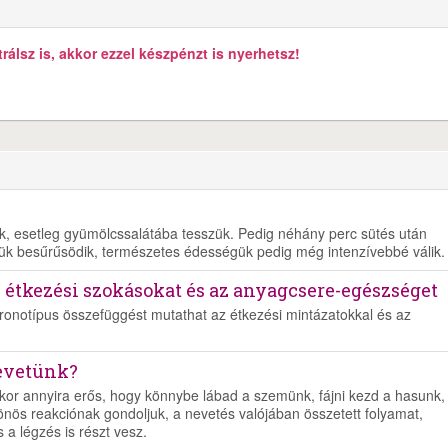
álsz is, akkor ezzel készpénzt is nyerhetsz!
juk, esetleg gyümölcssalátába tesszük. Pedig néhány perc sütés után
ük besűrűsödik, természetes édességük pedig még intenzívebbé válik.
z étkezési szokásokat és az anyagcsere-egészséget
kronotípus összefüggést mutathat az étkezési mintázatokkal és az
nevetünk?
kor annyira erős, hogy könnybe lábad a szemünk, fájni kezd a hasunk,
önös reakciónak gondoljuk, a nevetés valójában összetett folyamat,
a légzés is részt vesz.