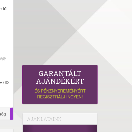
 túl
hogy
GARANTÁLT
AJÁNDÉKÉRT
em!
ÉS PÉNZNYEREMÉNYÉRT
REGISZTRÁLJ INGYEN!
ség
AJÁNLATAINK