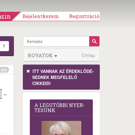
zin
Bejelentkezem
Regisztráció
?
ROVATOK
Címlap
253
ITT VANNAK AZ ÉRDEK­LŐDÉ­
SEDNEK MEGFE­LELŐ
CIKKEID!
I-
A LEG­U­TÓB­BI NYER­
TE­SÜNK