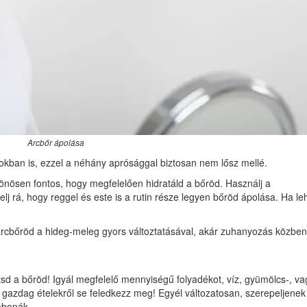
Arcbőr ápolása
okban is, ezzel a néhány aprósággal biztosan nem lősz mellé.
nösen fontos, hogy megfelelően hidratáld a bőröd. Használj a
j rá, hogy reggel és este is a rutin része legyen bőröd ápolása. Ha leh
rcbőröd a hideg-meleg gyors változtatásával, akár zuhanyozás közben
öltsd a bőröd! Igyál megfelelő mennyiségű folyadékot, víz, gyümölcs-, va
 gazdag ételekről se feledkezz meg! Egyél változatosan, szerepeljenek
abonák.