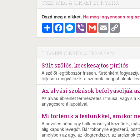
OSZD MEG A CIKKET ÉS NYERJ...
Oszd meg a cikket.
Ha még ingyenesen regisztr
Megosztás
Facebook
Messenger
Viber
Gmail
Email
Copy
Link
TOVÁBBI CIKKEK A TÉMÁBAN
Sült szőlős, kecskesajtos pirítós
A szőlőt legtöbbször frissen, fürtönként fogyaszt
teljesen megváltozik: a szemek megpuhulnak, lev
Az alvási szokások befolyásolják a
Az alvás-ébrenlét természetes ritmusa, vagyis a 
anyagcsere állapotával.
Mi történik a testünkkel, amikor 
A nevetés néha egy halk mosollyal kezdődik, más
alig kapunk levegőt. Bár többnyire egyszerű, öszt
amelyben az agy, az idegrendszer, az arcizmok és 