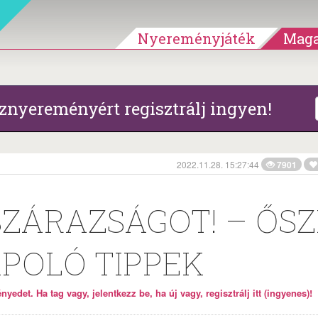
Nyereményjáték
Maga
znyereményért regisztrálj ingyen!
2022.11.28. 15:27:44
7901
SZÁRAZSÁGOT! – ŐSZ
POLÓ TIPPEK
yedet. Ha tag vagy, jelentkezz be, ha új vagy, regisztrálj itt (ingyenes)!