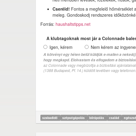
Cseréld!
Fontos a megfelelő hőmérséklet ab
meleg. Gondoskodj rendszeres időközönként 
Forrás:
haushaltstipps.net
A klubtagoknak most jár a Colonnade bale
Igen, kérem
Nem kérem az ingyenes 
A kötvényt egy héten belül küldjük e-mailen a neked@
hogy megkapd. Elolvastam és elfogadom a biztosítási 
az Colonnade vagy megbízottja a biztosítási ajánlatai
(1388 Budapest, Pf. 14.) küldött levélben vagy telefono
szabadidő
szépségápolás
bőrápolás
család
egészs