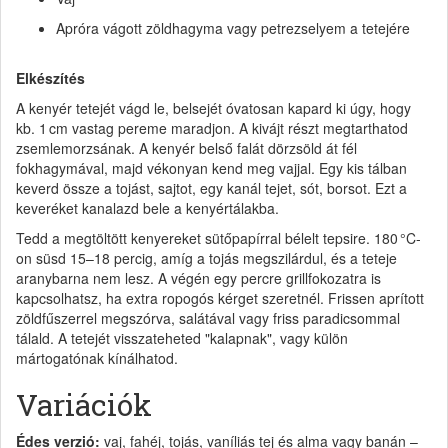
Apróra vágott zöldhagyma vagy petrezselyem a tetejére
Elkészítés
A kenyér tetejét vágd le, belsejét óvatosan kapard ki úgy, hogy
kb. 1 cm vastag pereme maradjon. A kivájt részt megtarthatod
zsemlemorzsának. A kenyér belső falát dörzsöld át fél
fokhagymával, majd vékonyan kend meg vajjal. Egy kis tálban
keverd össze a tojást, sajtot, egy kanál tejet, sót, borsot. Ezt a
keveréket kanalazd bele a kenyértálakba.
Tedd a megtöltött kenyereket sütőpapírral bélelt tepsire. 180 °C-
on süsd 15–18 percig, amíg a tojás megszilárdul, és a teteje
aranybarna nem lesz. A végén egy percre grillfokozatra is
kapcsolhatsz, ha extra ropogós kérget szeretnél. Frissen aprított
zöldfűszerrel megszórva, salátával vagy friss paradicsommal
tálald. A tetejét visszateheted "kalapnak", vagy külön
mártogatónak kínálhatod.
Variációk
Édes verzió:
vaj, fahéj, tojás, vaníliás tej és alma vagy banán –