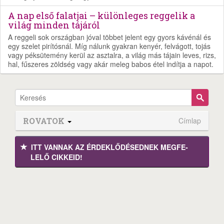
A nap első falatjai – különleges reggelik a
világ minden tájáról
A reggeli sok országban jóval többet jelent egy gyors kávénál és
egy szelet pirítósnál. Míg nálunk gyakran kenyér, felvágott, tojás
vagy péksütemény kerül az asztalra, a világ más tájain leves, rizs,
hal, fűszeres zöldség vagy akár meleg babos étel indítja a napot.
ROVATOK
Címlap
ITT VANNAK AZ ÉRDEK­LŐDÉ­SEDNEK MEGFE­
LELŐ CIKKEID!