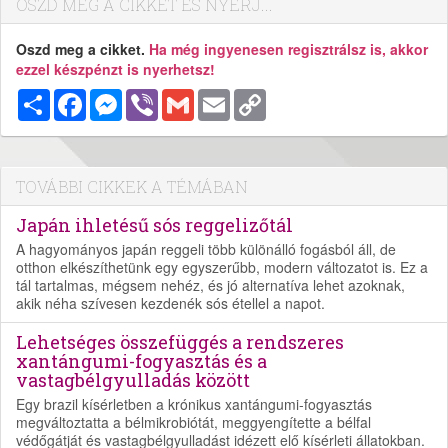
OSZD MEG A CIKKET ÉS NYERJ...
Oszd meg a cikket.
Ha még ingyenesen regisztrálsz is, akkor
ezzel készpénzt is nyerhetsz!
Megosztás
Facebook
Messenger
Viber
Gmail
Email
Copy
Link
TOVÁBBI CIKKEK A TÉMÁBAN
Japán ihletésű sós reggelizőtál
A hagyományos japán reggeli több különálló fogásból áll, de
otthon elkészíthetünk egy egyszerűbb, modern változatot is. Ez a
tál tartalmas, mégsem nehéz, és jó alternatíva lehet azoknak,
akik néha szívesen kezdenék sós étellel a napot.
Lehetséges összefüggés a rendszeres
xantángumi-fogyasztás és a
vastagbélgyulladás között
Egy brazil kísérletben a krónikus xantángumi-fogyasztás
megváltoztatta a bélmikrobiótát, meggyengítette a bélfal
védőgátját és vastagbélgyulladást idézett elő kísérleti állatokban.