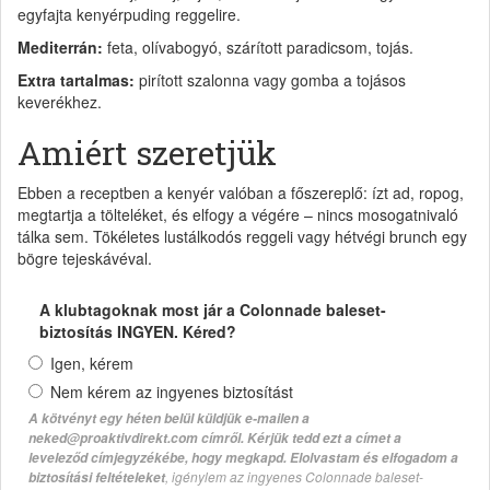
egyfajta kenyérpuding reggelire.
Mediterrán:
feta, olívabogyó, szárított paradicsom, tojás.
Extra tartalmas:
pirított szalonna vagy gomba a tojásos
keverékhez.
Amiért szeretjük
Ebben a receptben a kenyér valóban a főszereplő: ízt ad, ropog,
megtartja a tölteléket, és elfogy a végére – nincs mosogatnivaló
tálka sem. Tökéletes lustálkodós reggeli vagy hétvégi brunch egy
bögre tejeskávéval.
A klubtagoknak most jár a Colonnade baleset-
biztosítás INGYEN. Kéred?
Igen, kérem
Nem kérem az ingyenes biztosítást
A kötvényt egy héten belül küldjük e-mailen a
neked@proaktivdirekt.com címről. Kérjük tedd ezt a címet a
leveleződ címjegyzékébe, hogy megkapd. Elolvastam és elfogadom a
, igénylem az ingyenes Colonnade baleset-
biztosítási feltételeket