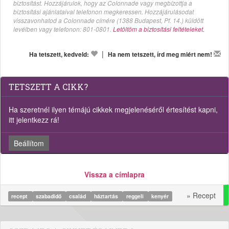
biztosítást. Hozzájárulok, hogy az Colonnade vagy megbízottja a
biztosítási ajánlataival telefonon megkeressen. Hozzájárulásodat
visszavonhatod a Colonnade címére (1388 Budapest, Pf. 14.) küldött
levélben vagy telefonon: 801-0801.
Letöltöm a biztosítási feltételeket.
|
Ha tetszett, kedveld:
Ha nem tetszett, írd meg miért nem!
TETSZETT A CIKK?
Ha szeretnél ilyen témájú cikkek megjelenéséről értesítést kapni,
itt jelentkezz rá!
Beállítom
Vissza a címlapra
» Recept
recept
szabadidő
család
háztartás
reggeli
kenyér