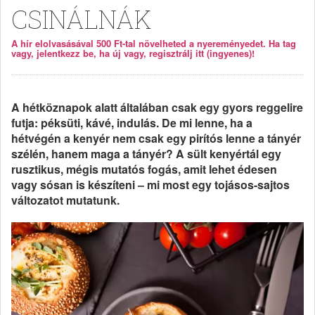
CSINÁLNÁK
A hír elolvasásával 500 Ft-tal növelheted a nyereményedet. Ha tag
vagy, jelentkezz be, ha új vagy, regisztrálj itt (ingyenes)!
A hétköznapok alatt általában csak egy gyors reggelire
futja: péksüti, kávé, indulás. De mi lenne, ha a
hétvégén a kenyér nem csak egy pirítós lenne a tányér
szélén, hanem maga a tányér? A sült kenyértál egy
rusztikus, mégis mutatós fogás, amit lehet édesen
vagy sósan is készíteni – mi most egy tojásos-sajtos
változatot mutatunk.