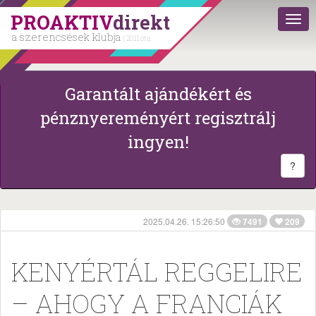
PROAKTIV
direkt
a szerencsések klubja
| 2011 óta
Garantált ajándékért és
pénznyereményért regisztrálj
ingyen!
?
2025.04.26. 15:26:50
7491
209
KENYÉRTÁL REGGELIRE
– AHOGY A FRANCIÁK