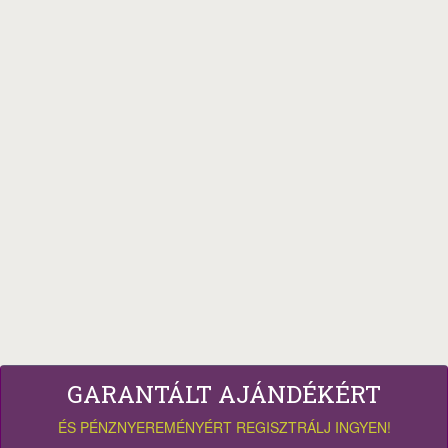
GARANTÁLT AJÁNDÉKÉRT
ÉS PÉNZNYEREMÉNYÉRT REGISZTRÁLJ INGYEN!