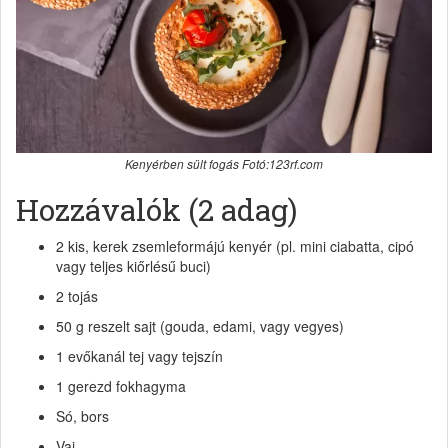
Kenyérben sült fogás Fotó:123rf.com
Hozzávalók (2 adag)
2 kis, kerek zsemleformájú kenyér (pl. mini ciabatta, cipó
vagy teljes kiőrlésű buci)
2 tojás
50 g reszelt sajt (gouda, edami, vagy vegyes)
1 evőkanál tej vagy tejszín
1 gerezd fokhagyma
Só, bors
Vaj