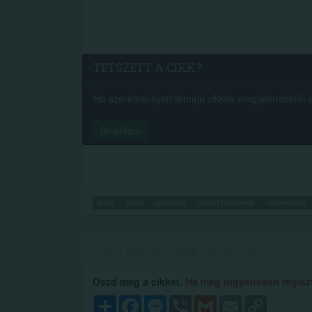
TETSZETT A CIKK?
Ha szeretnél ilyen témájú cikkek megjelenéséről ért
Beállítom
diéta
sport
egészség
ízületi fájdalmak
testmozgás
OSZD MEG A CIKKET ÉS NYERJ...
Oszd meg a cikket.
Ha még ingyenesen regisztr
Megosztás
Facebook
Messenger
Viber
Gmail
Email
Copy