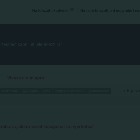
|
Ha tetszett, kedveld:
Ha nem tetszett, írd meg miért n
esítést kapni, itt jelentkezz rá!
Vissza a címlapra
» Egész
testtartás
gyaloglás
járás
helyes kivitelezés
gyakori hibák
álsz is, akkor ezzel készpénzt is nyerhetsz!