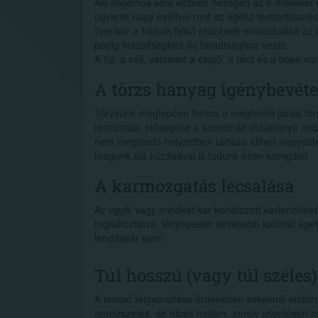
Aki hajlamos séta közben nézegeti az e-maileket é
ugyanis nagy eséllyel ront az egész testtartásunk
Ilyenkor a hátunk felső részének elmozdulása az a
pedig feszültséghez és fáradtsághoz vezet.
A fül, a váll, valamint a csípő, a térd és a boka v
A törzs hanyag igénybevéte
Törzsünk meglepően fontos a megfelelő járási for
testtartást, elősegítse a koordinált oldalirányú mo
nem megfelelő helyzetben tartása idővel nagyobb
magunk alá húzásával is tudunk ezen korrigálni.
A karmozgatás lecsalása
Az egyik vagy mindkét kar korlátozott karlendítés
foglalkoztatva, lényegesen kevesebb kalóriát éget
lendítését sem!
Túl hosszú (vagy túl széles)
A tempó felgyorsítása érdekében sokaknál előford
természetes, de hibás hajlam, amely jelentősen m