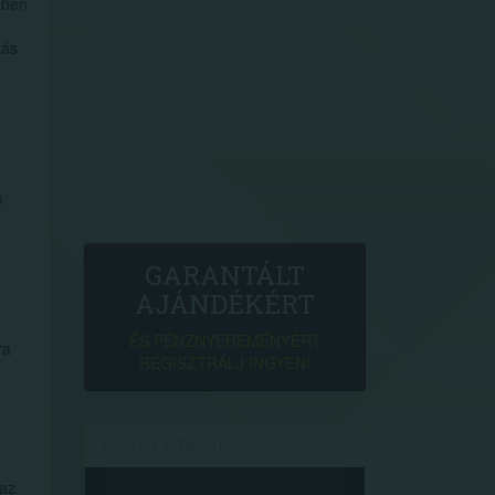
zben
tás
k
GARANTÁLT
AJÁNDÉKÉRT
ÉS PÉNZNYEREMÉNYÉRT
ra
REGISZTRÁLJ INGYEN!
AJÁNLATAINK
 az