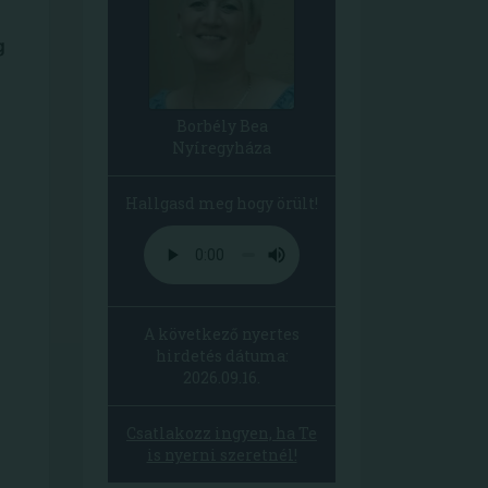
g
Borbély Bea
Nyíregyháza
Hallgasd meg hogy örült!
A következő nyertes
hirdetés dátuma:
2026.09.16.
Csatlakozz ingyen, ha Te
is nyerni szeretnél!