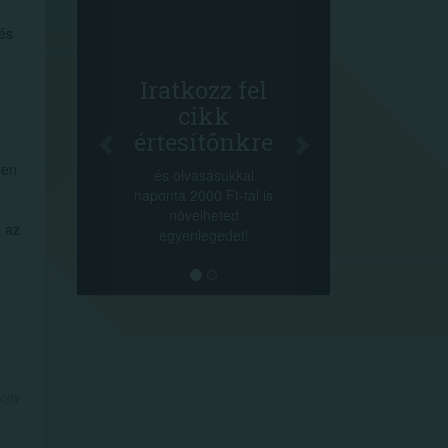
Facebook
és
Oszd meg
cikkeinket
+1.000.000 Ft..
Iratkozz fel
-nyeremény növelés 
cikk
a szerencsésnek a
értesítőnkre
sorsolás napján! A
cikkek alján találsz
ben
és olvasásukkal
megosztási
naponta 2000 Ft-tal is
lehetőséget. Lájkolj 
növelheted
minket!
k az
egyenlegedet!
hogy