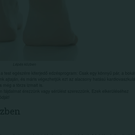
Lépés közben
 a test egészére kiterjedő edzésprogram: Csak egy könnyű pár, a bokát
unk ajtaján, és máris végezhetjük ezt az alacsony hatású kardiovaszkulá
s még a törzs izmait is.
n fájdalmat érezzünk vagy sérülést szerezzünk. Ezek elkerüléséhez
ódját!
özben