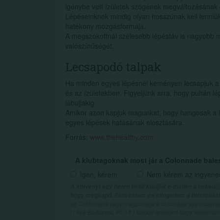
igénybe vett ízületek szögének megváltozásának
Lépéseinknek mindig olyan hosszúnak kell lenniü
hatékony mozgásformája.
A megszokottnál szélesebb lépéstáv is nagyobb m
valószínűségét.
Lecsapodó talpak
Ha minden egyes lépésnél keményen lecsapjuk a 
és az ízületekben. Figyeljünk arra, hogy puhán lé
lábujjakig.
Amikor azon kapjuk magunkat, hogy hangosak a lép
egyes lépések hatásának elosztására.
Forrás:
www.thehealthy.com
A klubtagoknak most jár a Colonnade bale
Igen, kérem
Nem kérem az ingyenes 
A kötvényt egy héten belül küldjük e-mailen a neked@
hogy megkapd. Elolvastam és elfogadom a biztosítási 
az Colonnade vagy megbízottja a biztosítási ajánlatai
(1388 Budapest, Pf. 14.) küldött levélben vagy telefono