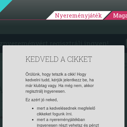
Nyereményjáték
Maga
znyereményért regisztrálj ingyen!
KEDVELD A CIKKET
2022.07.06. 11:55:00
9281
Örülünk, hogy tetszik a cikk! Hogy
kedvelni tudd, kérjük jelentkezz be, ha
A EZEKRE
már klubtag vagy. Ha még nem, akkor
regisztrálj ingyenesen.
 NEM LESZ GOND!
Ez azért jó neked,
mert a kedvelésednek megfelelő
cikkeket fogunk írni.
yedet. Ha tag vagy, jelentkezz be, ha új vagy, regisztrálj itt (ingyenes)!
mert a nyereményjátékban
ingyenesen részt vehetsz és pénzt