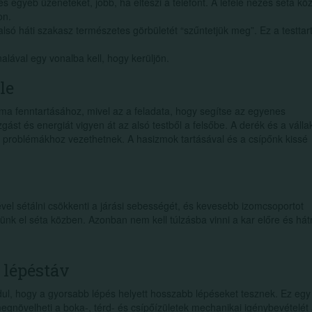
s egyéb üzeneteket, jobb, ha elteszi a telefont. A lefelé nézés séta kö
on.
lsó háti szakasz természetes görbületét “szűntetjük meg”. Ez a testtar
onalával egy vonalba kell, hogy kerüljön.
le
ma fenntartásához, mivel az a feladata, hogy segítse az egyenes
zgást és energiát vigyen át az alsó testből a felsőbe. A derék és a válla
 problémákhoz vezethetnek. A hasizmok tartásával és a csípőnk kissé
ével sétálni csökkenti a járási sebességét, és kevesebb izomcsoportot
ünk el séta közben. Azonban nem kell túlzásba vinni a kar előre és hát
 lépéstáv
ul, hogy a gyorsabb lépés helyett hosszabb lépéseket tesznek. Ez egy
egnövelheti a boka-, térd- és csípőízületek mechanikai igénybevételét