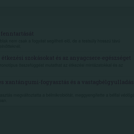
 fenntartását
blak nem csak a fogyást segítheti elő, de a testsúly hosszú távú
elnőtteknél.
z étkezési szokásokat és az anyagcsere-egészséget
kronotípus összefüggést mutathat az étkezési mintázatokkal és az
es xantángumi-fogyasztás és a vastagbélgyulladás
asztás megváltoztatta a bélmikrobiótát, meggyengítette a bélfal védőgá
ban.