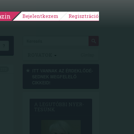
zin
Bejelentkezem
Regisztráció
?
ROVATOK
Címlap
272
ITT VANNAK AZ ÉRDEK­LŐDÉ­
SEDNEK MEGFE­LELŐ
CIKKEID!
A LEG­U­TÓB­BI NYER­
TE­SÜNK