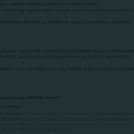
 és a csökkent mértékű ütéselnyelés eredményeként.
k, mintha egy egyszerű sétát tennénk, mivel ez az emberi természetes 
egterhelést jelenthet az ízületeknek, ugyancsak növelve a sérülések
lábunkat, megterhelő mechanikai igénybevételt okozunk a kötőszövet
pkedjünk, azaz testsúlyunkat egyenletesen gurítsuk át a sarkunktól a
teink, azon kell dolgoznunk, hogy testünk teljes izomzatát használju
set-biztosítás INGYEN. Kéred?
biztosítást
proaktivdirekt.com címről. Kérjük tedd ezt a címet a leveleződ címjegyzékébe,
, igénylem az ingyenes Colonnade baleset-biztosítást. Hozzájárulok, 
feltételeket
val telefonon megkeressen. Hozzájárulásodat visszavonhatod a Colonnade címére
n: 801-0801.
Letöltöm a biztosítási feltételeket.