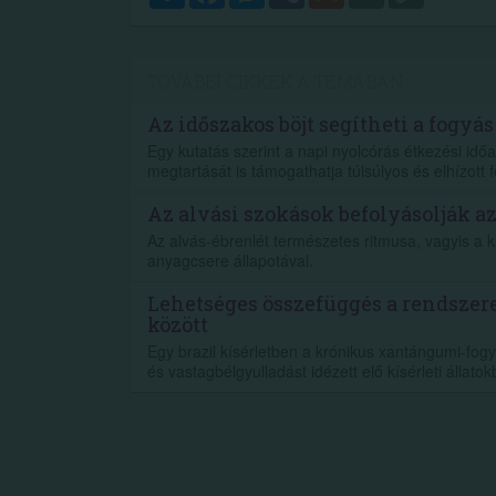
Link
TOVÁBBI CIKKEK A TÉMÁBAN
Az időszakos böjt segítheti a fogyás
Egy kutatás szerint a napi nyolcórás étkezési időa
megtartását is támogathatja túlsúlyos és elhízott f
Az alvási szokások befolyásolják a
Az alvás-ébrenlét természetes ritmusa, vagyis a 
anyagcsere állapotával.
Lehetséges összefüggés a rendszer
között
Egy brazil kísérletben a krónikus xantángumi-fogy
és vastagbélgyulladást idézett elő kísérleti állatok