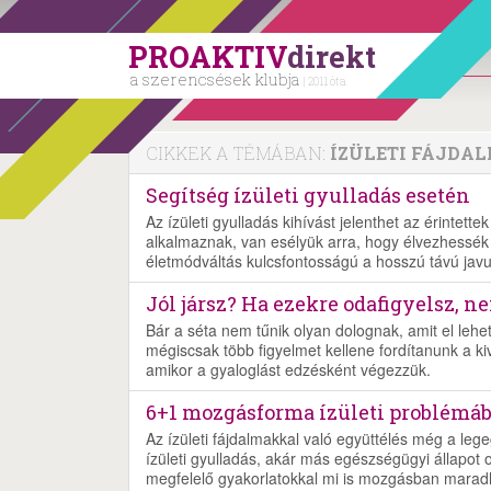
PROAKTIV
direkt
a szerencsések klubja
| 2011 óta
CIKKEK A TÉMÁBAN:
ÍZÜLETI FÁJDA
Segítség ízületi gyulladás esetén
Az ízületi gyulladás kihívást jelenthet az érintet
alkalmaznak, van esélyük arra, hogy élvezhessék 
életmódváltás kulcsfontosságú a hosszú távú jav
Jól jársz? Ha ezekre odafigyelsz, n
Bár a séta nem tűnik olyan dolognak, amit el lehet
mégiscsak több figyelmet kellene fordítanunk a k
amikor a gyaloglást edzésként végezzük.
6+1 mozgásforma ízületi problém
Az ízületi fájdalmakkal való együttélés még a le
ízületi gyulladás, akár más egészségügyi állapot
megfelelő gyakorlatokkal mi is mozgásban marad