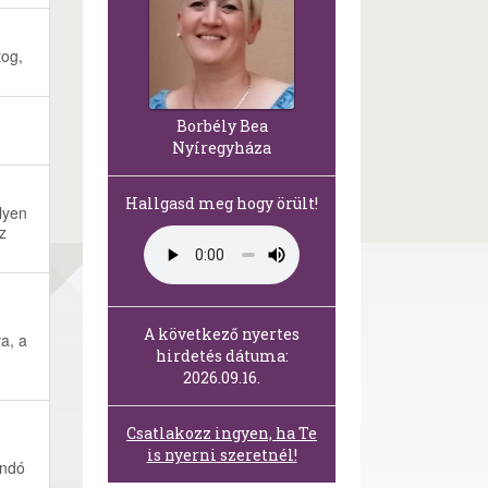
tog,
Borbély Bea
Nyíregyháza
Hallgasd meg hogy örült!
lyen
z
A következő nyertes
a, a
hirdetés dátuma:
2026.09.16.
Csatlakozz ingyen, ha Te
is nyerni szeretnél!
andó