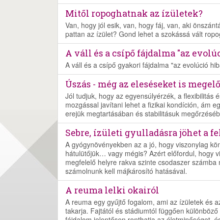
Mitől ropoghatnak az ízületek?
Van, hogy jól esik, van, hogy fáj, van, aki önszán
pattan az ízület? Gond lehet a szokássá vált ropo
A váll és a csípő fájdalma "az evolúc
A váll és a csípő gyakori fájdalma "az evolúció hi
Úszás - még az eleséseket is megel
Jól tudjuk, hogy az egyensúlyérzék, a flexibilitá
mozgással javítani lehet a fizikai kondíción, ám 
erejük megtartásában és stabilitásuk megőrzéséb
Sebre, ízületi gyulladásra jöhet a f
A gyógynövényekben az a jó, hogy viszonylag kön
hátulütőjük… vagy mégis? Azért előfordul, hogy vi
megfelelő helyre rakva szinte csodaszer számba 
számolnunk kell májkárosító hatásával.
A reuma lelki okairól
A reuma egy gyűjtő fogalom, ami az ízületek és a
takarja. Fajtától és stádiumtól függően különböző
fájdalom jelentősen ronthatja az életminőséget, és