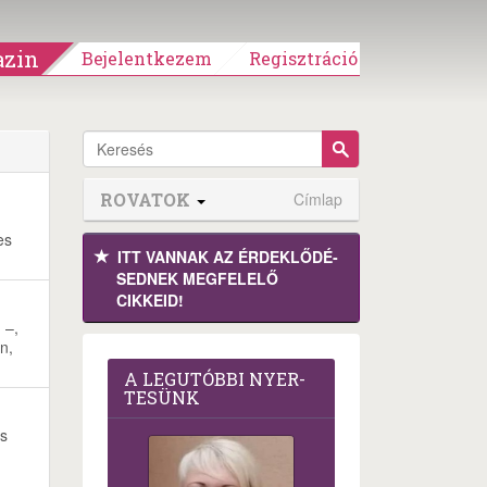
zin
Bejelentkezem
Regisztráció
ROVATOK
Címlap
es
ITT VANNAK AZ ÉRDEK­LŐDÉ­
SEDNEK MEGFE­LELŐ
CIKKEID!
 –,
n,
A LEG­U­TÓB­BI NYER­
TE­SÜNK
ás