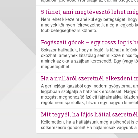
5 tünet, ami megtévesztő lehet még
Nem lehet kikezelni anélkül egy betegséget, hog
amelyek könnyen félrevezethetik még a legjobb ke
több betegséghez is köthető.
Fogászati gócok – egy rossz fog is 
Sokszor hallhattuk, hogy a fogtól is fájhat a fejü
okozhat, amelynek látszólag semmi köze nincs fog
aminek az oka a szájban keresendő. Egy (vagy töb
megbetegíthet.
Ha a nulláról szeretnél elkezdeni m
A gerincjóga igazából egy modern gyógytorna, amel
legjobban szolgálja a hátizmok erősítését. Nagyon
mozgást megnehezítő ízületi fájdalmakkal küzdene
régóta nem sportoltak, hiszen egy nagyon kímélet
Mit tegyél, ha fájós háttal szeretné
Kellemetlen, ha a hátfájásunk még a pihenést is 
sütkérezésre gondolni! Ha hajlamosak vagyunk a 