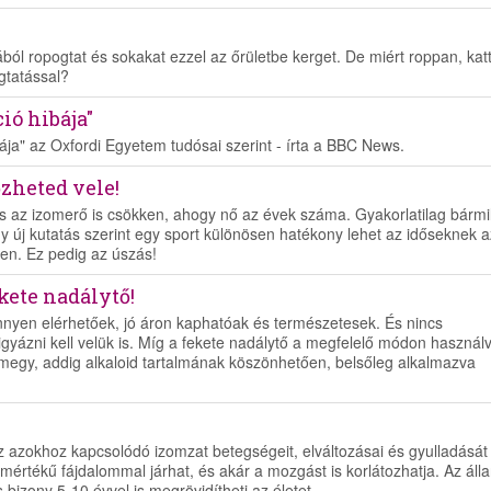
tából ropogtat és sokakat ezzel az őrületbe kerget. De miért roppan, kat
gtatással?
ió hibája"
bája" az Oxfordi Egyetem tudósai szerint - írta a BBC News.
őzheted vele!
s és az izomerő is csökken, ahogy nő az évek száma. Gyakorlatilag bármi
egy új kutatás szerint egy sport különösen hatékony lehet az időseknek a
en. Ez pedig az úszás!
ekete nadálytő!
nyen elérhetőek, jó áron kaphatóak és természetesek. És nincs
gyázni kell velük is. Míg a fekete nadálytő a megfelelő módon használv
megy, addig alkaloid tartalmának köszönhetően, belsőleg alkalmazva
z azokhoz kapcsolódó izomzat betegségeit, elváltozásai és gyulladását
 mértékű fájdalommal járhat, és akár a mozgást is korlátozhatja. Az áll
 bizony 5-10 évvel is megrövidítheti az életet.