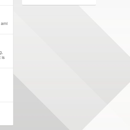
, ami
g,
 is