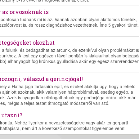
 az orvosoknak is
y pontosan tudnánk mi is az. Vannak azonban olyan alattomos tünetek,
zelőorvost is, és rossz diagnózishoz vezethetnek. Íme 5 gyakori tünet
betegségeket okozhat
nk, a fülünk, és bedagadhat az arcunk, de ezenkívül olyan problémákat is
unkhoz. A test egy egészen távoli pontján is kialakulhat olyan betegsé
b) elhanyagolt fog krónikus gyulladása akár egy egész szervrendszert
ozogni, válaszd a gerincjógát!
y a Hatha jóga tartásaira épít, és ezeket alakítja úgy, hogy a lehető
 ajánlott azoknak, akik valamilyen hátproblémával, esetleg egyéb, a
k. Azok is nyugodtan ellátogathatnak egy gerincjóga órára, akik már
es, mégis a teljes testet átmozgató módszerről van szó.
l utazni?
elrontja. Nehéz ilyenkor a nevezetességekre vagy akár tengerparti
hátfájásra, nem árt a következő szempontokat figyelembe venni!