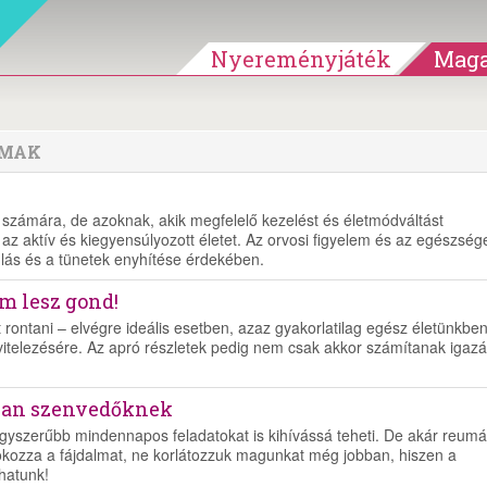
Nyereményjáték
Maga
LMAK
tek számára, de azoknak, akik megfelelő kezelést és életmódváltást
az aktív és kiegyensúlyozott életet. Az orvosi figyelem és az egészség
ulás és a tünetek enyhítése érdekében.
em lesz gond!
 rontani – elvégre ideális esetben, azaz gyakorlatilag egész életünkben
ivitelezésére. Az apró részletek pedig nem csak akkor számítanak igazá
ában szenvedőknek
gegyszerűbb mindennapos feladatokat is kihívássá teheti. De akár reum
 okozza a fájdalmat, ne korlátozzuk magunkat még jobban, hiszen a
hatunk!