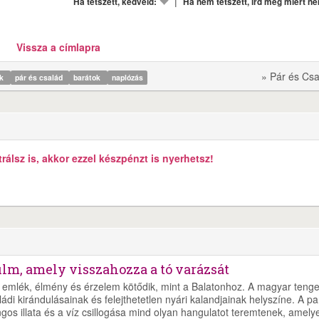
|
Ha tetszett, kedveld:
Ha nem tetszett, írd meg miért n
Vissza a címlapra
» Pár és Csa
ek
pár és család
barátok
naplózás
álsz is, akkor ezzel készpénzt is nyerhetsz!
ilm, amely visszahozza a tó varázsát
emlék, élmény és érzelem kötődik, mint a Balatonhoz. A magyar tenge
di kirándulásainak és felejthetetlen nyári kalandjainak helyszíne. A pa
ngos illata és a víz csillogása mind olyan hangulatot teremtenek, amely