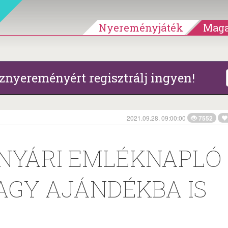
Nyereményjáték
Maga
znyereményért regisztrálj ingyen!
2021.09.28. 09:00:00
7552
 NYÁRI EMLÉKNAPLÓ 
AGY AJÁNDÉKBA IS