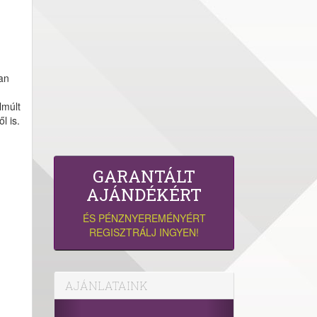
san
lmúlt
l is.
GARANTÁLT
AJÁNDÉKÉRT
ÉS PÉNZNYEREMÉNYÉRT
REGISZTRÁLJ INGYEN!
AJÁNLATAINK