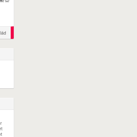
em!
lád
r
rt
et