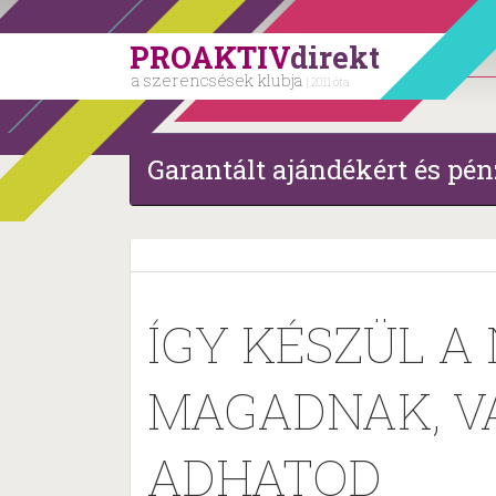
PROAKTIV
direkt
a szerencsések klubja
| 2011 óta
Garantált ajándékért és pén
ÍGY KÉSZÜL A
MAGADNAK, V
ADHATOD