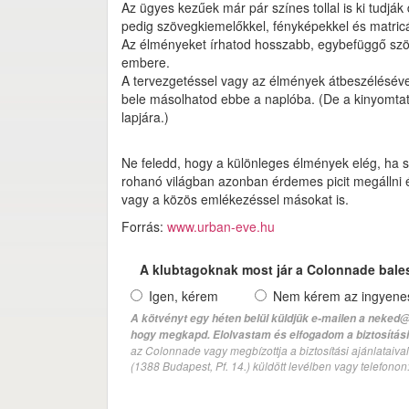
Az ügyes kezűek már pár színes tollal is ki tudj
pedig szövegkiemelőkkel, fényképekkel és matricá
Az élményeket írhatod hosszabb, egybefüggő szö
embere.
A tervezgetéssel vagy az élmények átbeszélésével
bele másolhatod ebbe a naplóba. (De a kinyomtato
lapjára.)
Ne feledd, hogy a különleges élmények elég, ha 
rohanó világban azonban érdemes picit megállni és
vagy a közös emlékezéssel másokat is.
Forrás:
www.urban-eve.hu
A klubtagoknak most jár a Colonnade bale
Igen, kérem
Nem kérem az ingyenes 
A kötvényt egy héten belül küldjük e-mailen a neked@
hogy megkapd. Elolvastam és elfogadom a biztosítási 
az Colonnade vagy megbízottja a biztosítási ajánlatai
(1388 Budapest, Pf. 14.) küldött levélben vagy telefono