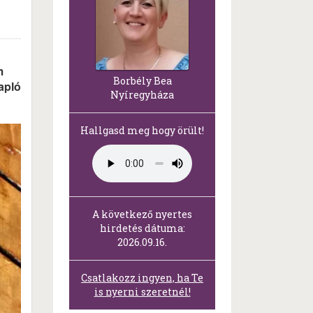
m
Borbély Bea
apló
Nyíregyháza
Hallgasd meg hogy örült!
A következő nyertes
hirdetés dátuma:
2026.09.16.
Csatlakozz ingyen, ha Te
is nyerni szeretnél!