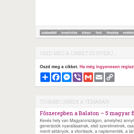
szabadidő
kreativitás
könyv
fotó
fénykép
emlék
OSZD MEG A CIKKET ÉS NYERJ...
Oszd meg a cikket.
Ha még ingyenesen regisztr
Megosztás
Facebook
Messenger
Viber
Gmail
Email
Copy
Link
TOVÁBBI CIKKEK A TÉMÁBAN
Főszerepben a Balaton – 5 magyar f
Kevés hely van Magyarországon, amelyhez annyi 
generációk nyaralásainak, első szerelmeinek, csalá
menti sétányok, a vitorlások, a naplementék, a lá