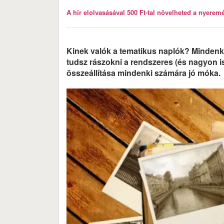
A hír elolvasásával 500 Ft-tal növelheted a nyeremén
Kinek valók a tematikus naplók? Mindenki
tudsz rászokni a rendszeres (és nagyon is
összeállítása mindenki számára jó móka.