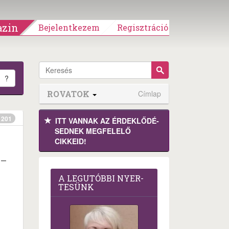
zin
Bejelentkezem
Regisztráció
?
ROVATOK
Címlap
201
ITT VANNAK AZ ÉRDEK­LŐDÉ­
SEDNEK MEGFE­LELŐ
CIKKEID!
-
A LEG­U­TÓB­BI NYER­
TE­SÜNK