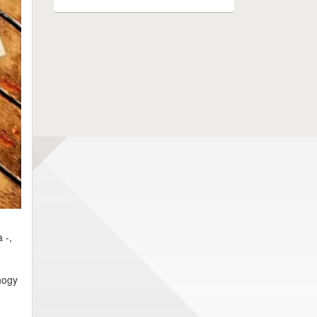
 -,
hogy