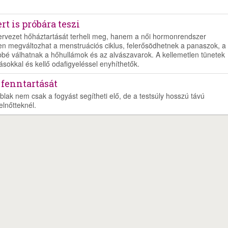
t is próbára teszi
zervezet hőháztartását terheli meg, hanem a női hormonrendszer
en megváltozhat a menstruációs ciklus, felerősödhetnek a panaszok, a
bé válhatnak a hőhullámok és az alvászavarok. A kellemetlen tünetek
ásokkal és kellő odafigyeléssel enyhíthetők.
 fenntartását
blak nem csak a fogyást segítheti elő, de a testsúly hosszú távú
elnőtteknél.