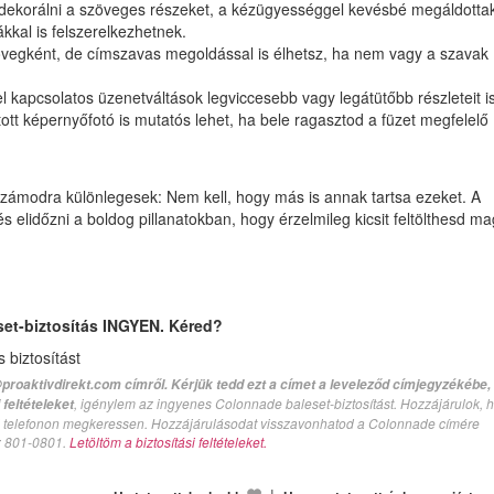
ák dekorálni a szöveges részeket, a kézügyességgel kevésbé megáldotta
kkal is felszerelkezhetnek.
vegként, de címszavas megoldással is élhetsz, ha nem vagy a szavak
Iratko
 kapcsolatos üzenetváltások legviccesebb vagy legátütőbb részleteit i
tt képernyőfotó is mutatós lehet, ha bele ragasztod a füzet megfelelő
ci
értesí
és olvas
számodra különlegesek: Nem kell, hogy más is annak tartsa ezeket. A
naponta 2000
 elidőzni a boldog pillanatokban, hogy érzelmileg kicsit feltölthesd m
növelh
egyenle
set-biztosítás INGYEN. Kéred?
biztosítást
proaktivdirekt.com címről. Kérjük tedd ezt a címet a leveleződ címjegyzékébe,
, igénylem az ingyenes Colonnade baleset-biztosítást. Hozzájárulok, 
feltételeket
val telefonon megkeressen. Hozzájárulásodat visszavonhatod a Colonnade címére
n: 801-0801.
Letöltöm a biztosítási feltételeket.