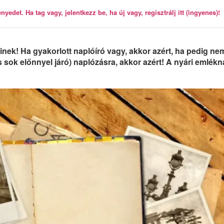
yedet. Ha tag vagy, jelentkezz be, ha új vagy, regisztrálj itt (ingyenes)!
nek! Ha gyakorlott naplóíró vagy, akkor azért, ha pedig ne
 sok előnnyel járó) naplózásra, akkor azért! A nyári emlékn