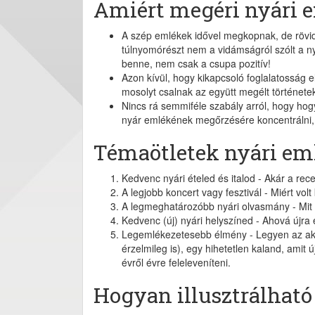
Amiért megéri nyári 
A szép emlékek idővel megkopnak, de röv
túlnyomórészt nem a vidámságról szólt a ny
benne, nem csak a csupa pozitív!
Azon kívül, hogy kikapcsoló foglalatosság 
mosolyt csalnak az együtt megélt története
Nincs rá semmiféle szabály arról, hogy hogya
nyár emlékének megőrzésére koncentrálni, 
Témaötletek nyári e
Kedvenc nyári ételed és italod - Akár a recep
A legjobb koncert vagy fesztivál - Miért vol
A legmeghatározóbb nyári olvasmány - Mit 
Kedvenc (új) nyári helyszíned - Ahová újra é
Legemlékezetesebb élmény - Legyen az akár 
érzelmileg is), egy hihetetlen kaland, amit
évről évre feleleveníteni.
Hogyan illusztrálhat