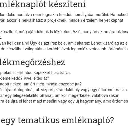
emléknaplót készíteni
iden dokumentálva nem fognak a feledés homályába merülni. Ha neked
ár, akkor is nekiállhatsz a projektnek, minden érzelem helyet kaphat
elkészíteni, még ajándéknak is tökéletes: Az élménytársak arcára bizto
k.
n kell csinálni! Úgy és azt írsz bele, amit akarsz: Lehet kizárólag az e
de készülhet válogatás a korábbi évek legemlékezetesebb történéseibő
mlékmegőrzéshez
teket is leírhatod képekkel illusztrálva.
t kiemelkedő? Kivel élted át?
adott neked, amiért még mindig eszedbe jut?
s újra ellátogatnál, pl. vízpart, kirándulóhely vagy egy étterem terasza.
egy lélegzetelállító pillanat, amikor megérkeztél valahová (akár
 újra és újra el lehet majd mesélni vagy egy új hagyomány, amit érdemes
ó egy tematikus emléknapló?