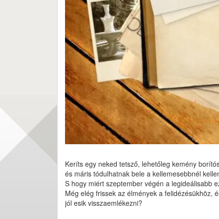
Keríts egy neked tetsző, lehetőleg kemény borítós 
és máris tódulhatnak bele a kellemesebbnél kell
S hogy miért szeptember végén a legideálisabb 
Még elég frissek az élmények a felidézésükhöz, és
jól esik visszaemlékezni?