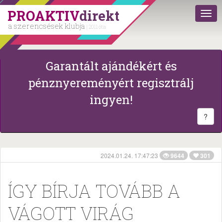
PROAKTIV
direkt
a szerencsések klubja
| 2011 óta
Garantált ajándékért és
pénznyereményért regisztrálj
ingyen!
?
2024.01.24. 17:47:23
9644
301
ÍGY BÍRJA TOVÁBB A
VÁGOTT VIRÁG