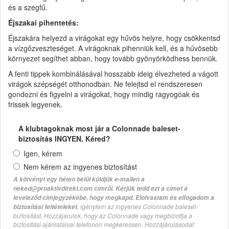
és a szegfű.
Éjszakai pihentetés:
Éjszakára helyezd a virágokat egy hűvös helyre, hogy csökkentsd
a vízgőzveszteséget. A virágoknak pihenniük kell, és a hűvösebb
környezet segíthet abban, hogy tovább gyönyörködhess bennük.
A fenti tippek kombinálásával hosszabb ideig élvezheted a vágott
virágok szépségét otthonodban. Ne felejtsd el rendszeresen
gondozni és figyelni a virágokat, hogy mindig ragyogóak és
frissek legyenek.
A klubtagoknak most jár a Colonnade baleset-
biztosítás INGYEN. Kéred?
Igen, kérem
Nem kérem az ingyenes biztosítást
A kötvényt egy héten belül küldjük e-mailen a
neked@proaktivdirekt.com címről. Kérjük tedd ezt a címet a
leveleződ címjegyzékébe, hogy megkapd. Elolvastam és elfogadom a
, igénylem az ingyenes Colonnade baleset-
biztosítási feltételeket
biztosítást. Hozzájárulok, hogy az Colonnade vagy megbízottja a
biztosítási ajánlataival telefonon megkeressen. Hozzájárulásodat