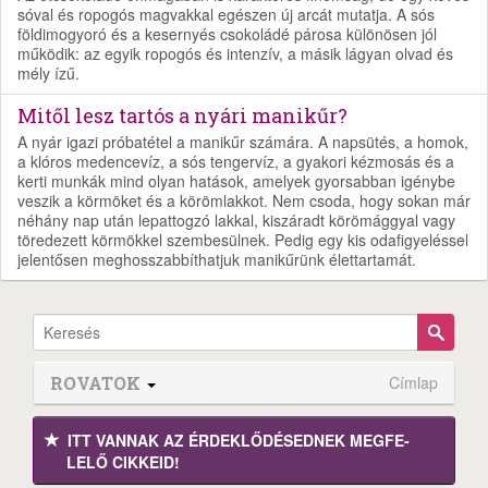
sóval és ropogós magvakkal egészen új arcát mutatja. A sós
földimogyoró és a kesernyés csokoládé párosa különösen jól
működik: az egyik ropogós és intenzív, a másik lágyan olvad és
mély ízű.
Mitől lesz tartós a nyári manikűr?
A nyár igazi próbatétel a manikűr számára. A napsütés, a homok,
a klóros medencevíz, a sós tengervíz, a gyakori kézmosás és a
kerti munkák mind olyan hatások, amelyek gyorsabban igénybe
veszik a körmöket és a körömlakkot. Nem csoda, hogy sokan már
néhány nap után lepattogzó lakkal, kiszáradt körömággyal vagy
töredezett körmökkel szembesülnek. Pedig egy kis odafigyeléssel
jelentősen meghosszabbíthatjuk manikűrünk élettartamát.
ROVATOK
Címlap
ITT VANNAK AZ ÉRDEK­LŐDÉ­SEDNEK MEGFE­
LELŐ CIKKEID!