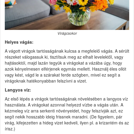
Virágcsokor
Helyes vágás:
A vágott virágok tartósságának kulcsa a megfelelő vágás. A sérült
részeket válogassuk ki, tisztítsuk meg az elhalt levelektől, vagy
hajtásoktól, majd lazán tegyük a virágokat a vázába úgy, hogy
azok kényelmesen elférjenek egymás mellett. Használj éles ollót
vagy kést, vágd le a szárakat ferde szögben, mivel ez segít a
virágoknak hatékonyabban felszívni a vizet.
Langyos víz:
Az első lépés a virágok tartósságának növelésében a langyos víz
használata. A virágokat azonnal helyezd vízbe a vágás után. A
kézmeleg víz arra serkenti növényeidet, hogy felszívják azt, ez
segít nekik hosszabb ideig frissnek maradni. (De figyelem, pár
virág, kifejezetten a hideg vizet kedveli, ilyen pl. a krizantém és az
írisz.)