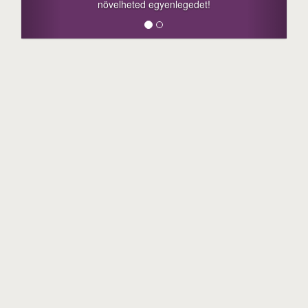
ted egyenlegedet!