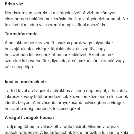
Friss víz:
Rendszeresen cseréld le a virágok vízét. A vízben könnyen
elszaporodó baktériumok lerövidíthetik a virágok élettartamát. Ne
felejtsd el minden vízcserénél megtisztítani a vázát is.
Tartósítószerek:
A boltokban beszerezhető tasakos porok vagy folyadékok
hozzájárulnak a virágok táplálásához és segítik, hogy
hosszabban lehessenek otthonunk ékkövei. Azonban házi
szereket is bevethetünk, ilyenek pl. só, cukor, sör, citromlé vagy
pár csepp hipó.
Ideális hőmérséklet:
Tartsd távol a virágokat a direkt és állandó napfénytől, a huzatos
lakrészek vagy fűtőberendezések közvetlen közelében sincsenek
ideális helyen. A hűvösebb, árnyékosabb helyiségben a virágok
hosszabb ideig megőrzik frissességüket.
A vágott virágok típusa:
Tudj meg többet a választott virágfajtáidról. Minden virágnak
mások az igényei. A legtartósabbak közé tartozik a tulipán, a kála