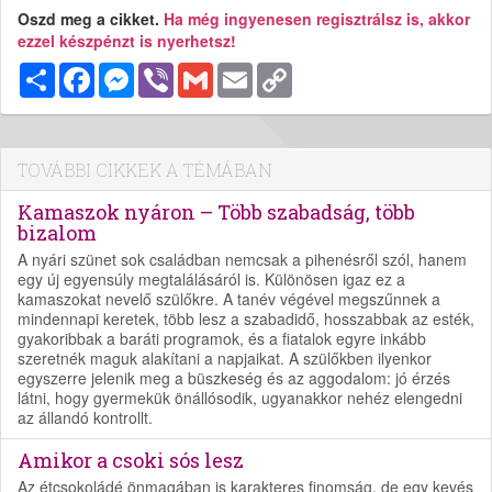
Oszd meg a cikket.
Ha még ingyenesen regisztrálsz is, akkor
ezzel készpénzt is nyerhetsz!
Megosztás
Facebook
Messenger
Viber
Gmail
Email
Copy
Link
TOVÁBBI CIKKEK A TÉMÁBAN
Kamaszok nyáron – Több szabadság, több
bizalom
A nyári szünet sok családban nemcsak a pihenésről szól, hanem
egy új egyensúly megtalálásáról is. Különösen igaz ez a
kamaszokat nevelő szülőkre. A tanév végével megszűnnek a
mindennapi keretek, több lesz a szabadidő, hosszabbak az esték,
gyakoribbak a baráti programok, és a fiatalok egyre inkább
szeretnék maguk alakítani a napjaikat. A szülőkben ilyenkor
egyszerre jelenik meg a büszkeség és az aggodalom: jó érzés
látni, hogy gyermekük önállósodik, ugyanakkor nehéz elengedni
az állandó kontrollt.
Amikor a csoki sós lesz
Az étcsokoládé önmagában is karakteres finomság, de egy kevés