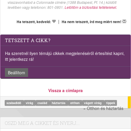
visszavonhatod a Colonnade címére (1388 Budapest, Pf. 14.) küldött
levélben vagy telefonon: 801-0801.
Letöltöm a biztosítási feltételeket.
|
Ha tetszett, kedveld:
Ha nem tetszett, írd meg miért nem!
TETSZETT A CIKK?
Ha szeretnél ilyen témájú cikkek megjelenéséről értesítést kapni,
itt jelentkezz rá!
Beállítom
Vissza a címlapra
szabadidő
virág
család
háztartás
otthon
vágott virág
tippek
» Otthon és háztartás
OSZD MEG A CIKKET ÉS NYERJ...