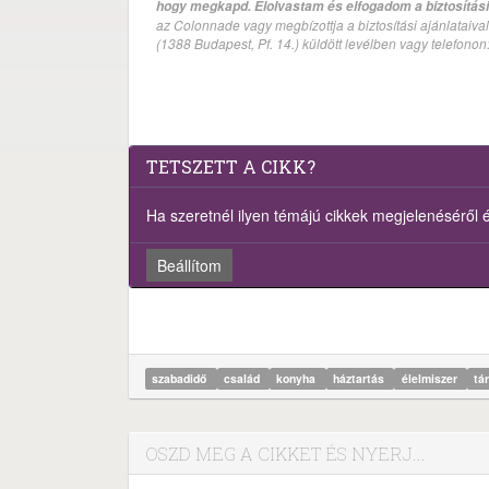
hogy megkapd. Elolvastam és elfogadom a biztosítási 
az Colonnade vagy megbízottja a biztosítási ajánlatai
(1388 Budapest, Pf. 14.) küldött levélben vagy telefono
TETSZETT A CIKK?
Ha szeretnél ilyen témájú cikkek megjelenéséről ért
Beállítom
szabadidő
család
konyha
háztartás
élelmiszer
tá
OSZD MEG A CIKKET ÉS NYERJ...