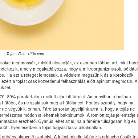
Tojás | Fotó: 123rf.com
ásokat megmossák, mielőtt elpakolják, ez azonban többet árt, mint hasz
endelkezik, amely megakadályozza, hogy a mikroorganizmusok, például
ébe. Ha ezt a réteget lemossuk, a védelem megszűnik és a kórokozók
zért a tojást csak közvetlenül felhasználás előtt ajánlott megmosni. A
k fel.
 70–80% páratartalom mellett ajánlott tárolni. Amennyiben a boltban
yük hűtőbe, és ne szakítsuk meg a hűtőláncot. Fontos szabály, hogy ha
r ne vegyük ki onnan. Tárolás során ügyeljünk arra is, hogy a tojás ne
természetes módon is lehetnek baktériumok. A romlott tojás jellemzője 
lanatában érezhető. Gyanús lehet az is, ha a fehérje túlságosan híg és
ődött. Ilyen esetben a tojás fogyasztásra alkalmatlan.
i néhány alapvető szabályt. A tojást mindig külön kis edénybe üssük fel