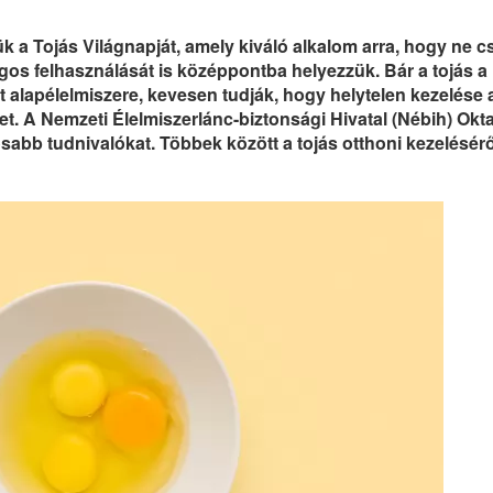
a Tojás Világnapját, amely kiváló alkalom arra, hogy ne c
gos felhasználását is középpontba helyezzük. Bár a tojás a
 alapélelmiszere, kevesen tudják, hogy helytelen kezelése 
et. A Nemzeti Élelmiszerlánc-biztonsági Hivatal (Nébih) Okta
sabb tudnivalókat. Többek között a tojás otthoni kezelésérő