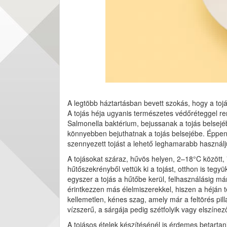
A legtöbb háztartásban bevett szokás, hogy a toj
A tojás héja ugyanis természetes védőréteggel r
Salmonella baktérium, bejussanak a tojás belsej
könnyebben bejuthatnak a tojás belsejébe. Éppen e
szennyezett tojást a lehető leghamarabb használju
A tojásokat száraz, hűvös helyen, 2–18°C között,
hűtőszekrényből vettük ki a tojást, otthon is teg
egyszer a tojás a hűtőbe kerül, felhasználásig má
érintkezzen más élelmiszerekkel, hiszen a héján 
kellemetlen, kénes szag, amely már a feltörés pil
vízszerű, a sárgája pedig szétfolyik vagy elszínez
A tojásos ételek készítésénél is érdemes betartan