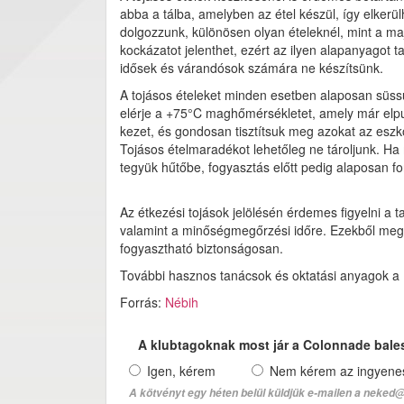
abba a tálba, amelyben az étel készül, így elkerül
dolgozzunk, különösen olyan ételeknél, mint a m
kockázatot jelenthet, ezért az ilyen alapanyagot 
idősek és várandósok számára ne készítsünk.
A tojásos ételeket minden esetben alaposan süss
elérje a +75°C maghőmérsékletet, amely már elpu
kezet, és gondosan tisztítsuk meg azokat az eszk
Tojásos ételmaradékot lehetőleg ne tároljunk. Ha
tegyük hűtőbe, fogyasztás előtt pedig alaposan for
Az étkezési tojások jelölésén érdemes figyelni a 
valamint a minőségmegőrzési időre. Ezekből megt
fogyasztható biztonságosan.
További hasznos tanácsok és oktatási anyagok a 
Forrás:
Nébih
A klubtagoknak most jár a Colonnade bale
Igen, kérem
Nem kérem az ingyenes 
A kötvényt egy héten belül küldjük e-mailen a neked@