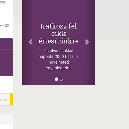
Fac
hogy
Osz
cikk
+1.000
Iratkozz fel
em!
-nyeremén
cikk
a szere
értesítőnkre
sorsolá
cikkek a
és olvasásukkal
meg
naponta 2000 Ft-tal is
lehetősége
növelheted
mi
egyenlegedet!
rtás