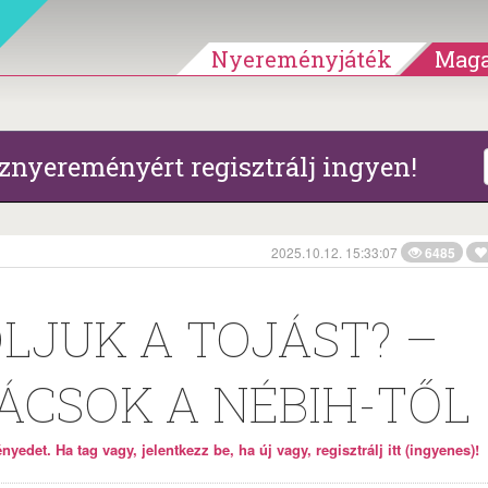
Nyereményjáték
Maga
znyereményért regisztrálj ingyen!
2025.10.12. 15:33:07
6485
LJUK A TOJÁST? –
ÁCSOK A NÉBIH-TŐL
yedet. Ha tag vagy, jelentkezz be, ha új vagy, regisztrálj itt (ingyenes)!