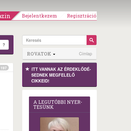
zin
Bejelentkezem
Regisztráció
?
ROVATOK
Címlap
197
ITT VANNAK AZ ÉRDEK­LŐDÉ­
SEDNEK MEGFE­LELŐ
CIKKEID!
A LEG­U­TÓB­BI NYER­
TE­SÜNK