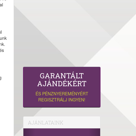
al
l
sunk
nk.
és
GARANTÁLT
g
AJÁNDÉKÉRT
ÉS PÉNZNYEREMÉNYÉRT
REGISZTRÁLJ INGYEN!
AJÁNLATAINK