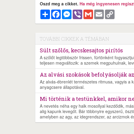
Oszd meg a cikket.
Ha még ingyenesen regisztr
Megosztás
Facebook
Messenger
Viber
Gmail
Email
Copy
Link
TOVÁBBI CIKKEK A TÉMÁBAN
Sült szőlős, kecskesajtos pirítós
A szőlőt legtöbbször frissen, fürtönként fogyaszt
teljesen megváltozik: a szemek megpuhulnak, lev
Az alvási szokások befolyásolják a
Az alvás-ébrenlét természetes ritmusa, vagyis a 
anyagcsere állapotával.
Mi történik a testünkkel, amikor 
A nevetés néha egy halk mosollyal kezdődik, más
alig kapunk levegőt. Bár többnyire egyszerű, öszt
amelyben az agy, az idegrendszer, az arcizmok és 