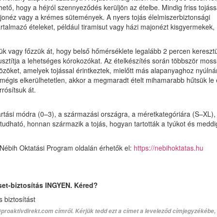
hető, hogy a héjról szennyeződés kerüljön az ételbe. Mindig friss tojáss
ajonéz vagy a krémes sütemények. A nyers tojás élelmiszerbiztonsági
tartalmazó ételeket, például tiramisut vagy házi majonézt kisgyermekek,
ük vagy főzzük át, hogy belső hőmérséklete legalább 2 percen keresztü
sztítja a lehetséges kórokozókat. Az ételkészítés során többször mos
özöket, amelyek tojással érintkeztek, mielőtt más alapanyaghoz nyúlná
 mégis elkerülhetetlen, akkor a megmaradt ételt mihamarabb hűtsük le 
rósítsuk át.
tartási módra (0–3), a származási országra, a méretkategóriára (S–XL),
udható, honnan származik a tojás, hogyan tartották a tyúkot és meddi
Nébih Oktatási Program oldalán érhetők el:
https://nebihoktatas.hu
set-biztosítás INGYEN. Kéred?
biztosítást
proaktivdirekt.com címről. Kérjük tedd ezt a címet a leveleződ címjegyzékébe,