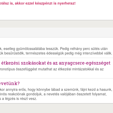
álsz is, akkor ezzel készpénzt is nyerhetsz!
juk, esetleg gyümölcssalátába tesszük. Pedig néhány perc sütés után
ük besűrűsödik, természetes édességük pedig még intenzívebbé válik.
z étkezési szokásokat és az anyagcsere-egészséget
kronotípus összefüggést mutathat az étkezési mintázatokkal és az
nevetünk?
kor annyira erős, hogy könnybe lábad a szemünk, fájni kezd a hasunk,
önös reakciónak gondoljuk, a nevetés valójában összetett folyamat,
a légzés is részt vesz.