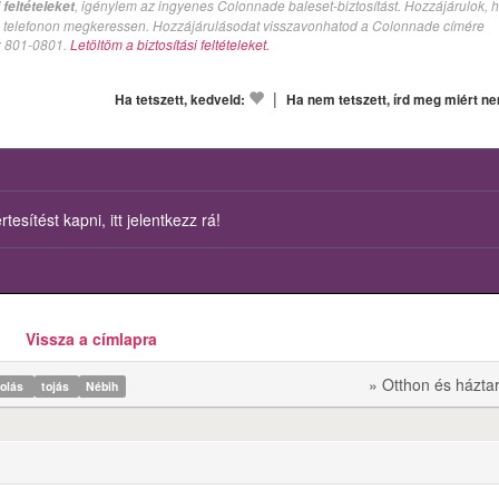
, igénylem az ingyenes Colonnade baleset-biztosítást. Hozzájárulok, 
feltételeket
val telefonon megkeressen. Hozzájárulásodat visszavonhatod a Colonnade címére
n: 801-0801.
Letöltöm a biztosítási feltételeket.
|
Ha tetszett, kedveld:
Ha nem tetszett, írd meg miért n
esítést kapni, itt jelentkezz rá!
Vissza a címlapra
» Otthon és házta
rolás
tojás
Nébih