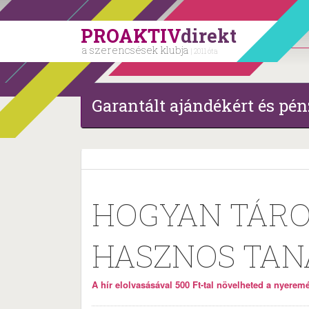
PROAKTIV
direkt
a szerencsések klubja
| 2011 óta
Garantált ajándékért és pén
HOGYAN TÁRO
HASZNOS TAN
A hír elolvasásával 500 Ft-tal növelheted a nyeremén