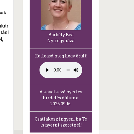
sak
akár
tási
Borbély Bea
l,
Nyíregyháza
Hallgasd meg hogy örült!
A következő nyertes
hirdetés dátuma:
2026.09.16.
Csatlakozz ingyen, ha Te
is nyerni szeretnél!