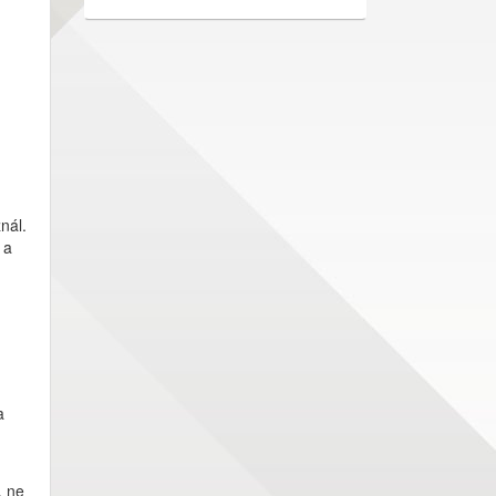
nál.
 a
a
, ne