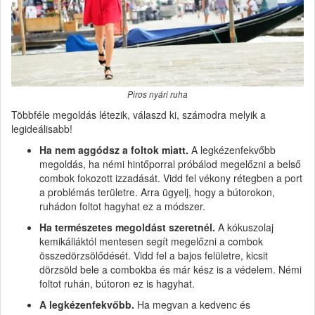
Piros nyári ruha
Többféle megoldás létezik, válaszd ki, számodra melyik a
legideálisabb!
Ha nem aggódsz a foltok miatt.
A legkézenfekvőbb
megoldás, ha némi hintőporral próbálod megelőzni a belső
combok fokozott izzadását. Vidd fel vékony rétegben a port
a problémás területre. Arra ügyelj, hogy a bútorokon,
ruhádon foltot hagyhat ez a módszer.
Ha természetes megoldást szeretnél.
A kókuszolaj
kemikáliáktól mentesen segít megelőzni a combok
összedörzsölődését. Vidd fel a bajos felületre, kicsit
dörzsöld bele a combokba és már kész is a védelem. Némi
foltot ruhán, bútoron ez is hagyhat.
A legkézenfekvőbb.
Ha megvan a kedvenc és