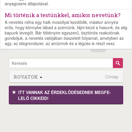
anyagcsere állapotával.
Mi történik a testünkkel, amikor nevetünk?
A nevetés néha egy halk mosollyal kezdődik, máskor annyira
erős, hogy könnybe lábad a szemünk, fájni kezd a hasunk, és alig
kapunk levegőt. Bár többnyire egyszerű, ösztönös reakciónak
gondoljuk, a nevetés valójában összetett folyamat, amelyben az
agy, az idegrendszer, az arcizmok és a légzés is részt vesz.
ROVATOK
Címlap
ITT VANNAK AZ ÉRDEK­LŐDÉ­SEDNEK MEGFE­
LELŐ CIKKEID!