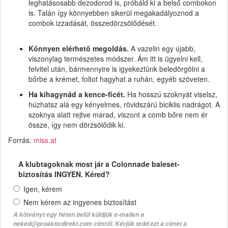
leghatásosabb dezodorod is, próbáld ki a belső combokon
is. Talán így könnyebben sikerül megakadályoznod a
combok izzadását, összedörzsölődését.
Könnyen elérhető megoldás.
A vazelin egy újabb,
viszonylag természetes módszer. Ám itt is ügyelni kell,
felvitel után, bármennyire is igyekeztünk beledörgölni a
bőrbe a krémet, foltot hagyhat a ruhán, egyéb szöveten.
Ha kihagynád a kence-ficét.
Ha hosszú szoknyát viselsz,
húzhatsz alá egy kényelmes, rövidszárú biciklis nadrágot. A
szoknya alatt rejtve marad, viszont a comb bőre nem ér
össze, így nem dörzsölődik ki.
Forrás:
miss.at
A klubtagoknak most jár a Colonnade baleset-
biztosítás INGYEN. Kéred?
Igen, kérem
Nem kérem az ingyenes biztosítást
A kötvényt egy héten belül küldjük e-mailen a
neked@proaktivdirekt.com címről. Kérjük tedd ezt a címet a