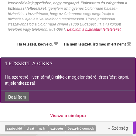
leveleződ címjegyzékébe, hogy megkapd. Elolvastam és elfogadom a
, igénylem az ingyenes Colonnade baleset-
biztosítási feltételeket
biztosítást. Hozzájárulok, hogy az Colonnade vagy megbízottja a
biztosítási ajánlataival telefonon megkeressen. Hozzájárulásodat
visszavonhatod a Colonnade címére (1388 Budapest, Pf. 14.) küldött
levélben vagy telefonon: 801-0801.
Letöltöm a biztosítási feltételeket.
|
Ha tetszett, kedveld:
Ha nem tetszett, írd meg miért nem!
TETSZETT A CIKK?
Ha szeretnél ilyen témájú cikkek megjelenéséről értesítést kapni,
itt jelentkezz rá!
Beállítom
Vissza a címlapra
» Szépség
szabadidő
divat
nyár
szépség
összeérő combok