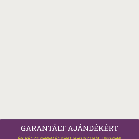
GARANTÁLT AJÁNDÉKÉRT
ÉS PÉNZNYEREMÉNYÉRT REGISZTRÁLJ INGYEN!