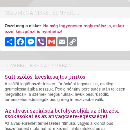
OSZD MEG A CIKKET ÉS NYERJ...
Oszd meg a cikket.
Ha még ingyenesen regisztrálsz is, akkor
ezzel készpénzt is nyerhetsz!
Megosztás
Facebook
Messenger
Viber
Gmail
Email
Copy
Link
TOVÁBBI CIKKEK A TÉMÁBAN
Sült szőlős, kecskesajtos pirítós
A szőlőt legtöbbször frissen, fürtönként fogyasztjuk, esetleg
gyümölcssalátába tesszük. Pedig néhány perc sütés után teljesen
megváltozik: a szemek megpuhulnak, levük besűrűsödik,
természetes édességük pedig még intenzívebbé válik.
Az alvási szokások befolyásolják az étkezési
szokásokat és az anyagcsere-egészséget
Az alvás-ébrenlét természetes ritmusa, vagyis a kronotípus
összefüggést mutathat az étkezési mintázatokkal és az