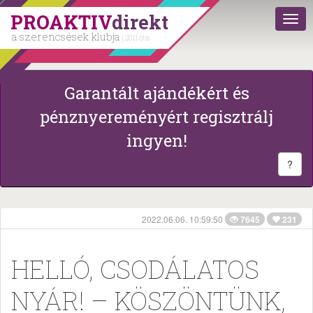
PROAKTIV
direkt
a szerencsések klubja
| 2011 óta
Garantált ajándékért és
pénznyereményért regisztrálj
ingyen!
?
2022.06.06. 10:59:50
7645
231
HELLÓ, CSODÁLATOS
NYÁR! – KÖSZÖNTÜNK,