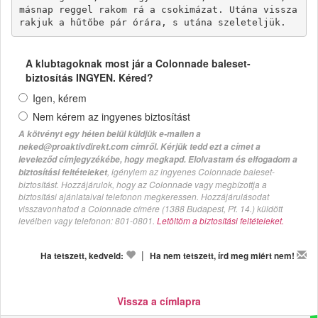
másnap reggel rakom rá a csokimázat. Utána vissza
A klubtagoknak most jár a Colonnade baleset-
biztosítás INGYEN. Kéred?
Igen, kérem
Nem kérem az ingyenes biztosítást
A kötvényt egy héten belül küldjük e-mailen a
neked@proaktivdirekt.com címről. Kérjük tedd ezt a címet a
leveleződ címjegyzékébe, hogy megkapd. Elolvastam és elfogadom a
, igénylem az ingyenes Colonnade baleset-
biztosítási feltételeket
biztosítást. Hozzájárulok, hogy az Colonnade vagy megbízottja a
biztosítási ajánlataival telefonon megkeressen. Hozzájárulásodat
visszavonhatod a Colonnade címére (1388 Budapest, Pf. 14.) küldött
levélben vagy telefonon: 801-0801.
Letöltöm a biztosítási feltételeket.
|
Ha tetszett, kedveld:
Ha nem tetszett, írd meg miért nem!
Vissza a címlapra