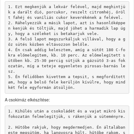
1. Ezt megkenjük a lekvár felével, majd meghintjü
k a darált dió, porcukor, reszelt citromhéj, őröl
t fahéj és vaníliás cukor keverékének a felével.

2. Ráhelyezzük a másik lapot, azt is hasonlóképpe
n kenjük és töltjük, majd jöhet a harmadik lap úg
y, hogy a széleket is betakarjuk vele.

3. A felső lapot megszurkáljuk villával, hogy a g
őz sütés közben eltávozzon belőle.

4. Én csak addig kelesztem, amíg a sütőt 180 C-fo
kra előmelegítem, kb. 10 perc. Az előmelegített s
ütőben kb. 25-30 percig sütjük a gázsütő 3-as fok
ozatán, míg a teteje egyenletes pirosas-barnás le
sz.

5. Én félidőben kivettem a tepsit, s megfordított
am, hogy a belső fele kerüljön kívülre, hogy mind
A csokimáz elkészítése:
1. Kihűlés után a csokoládét és a vajat mikró kis 
fokozatán felmelegítjük, s rákenjük a süteményre.

2. Hűtőbe rakjuk, hogy megdermedjen. Én általában 
este megsütöm, ha langyosra hűlt, hűtőbe rakom, s 