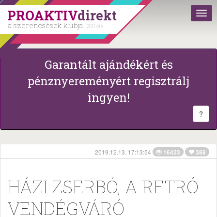
PROAKTIV
direkt
a szerencsések klubja
| 2011 óta
Garantált ajándékért és
pénznyereményért regisztrálj
ingyen!
?
2019.12.13. 17:13:54
16423
388
HÁZI ZSERBÓ, A RETRÓ
VENDÉGVÁRÓ