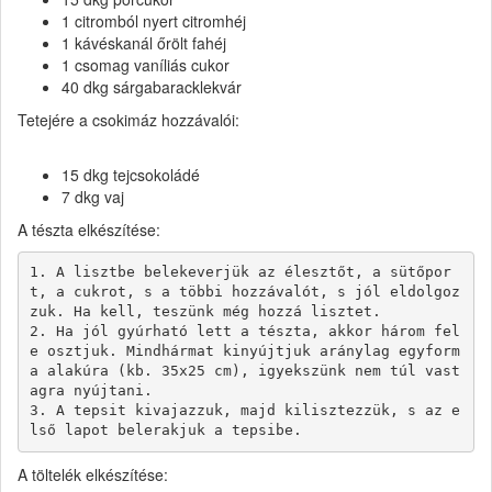
1 citromból nyert citromhéj
1 kávéskanál őrölt fahéj
1 csomag vaníliás cukor
40 dkg sárgabaracklekvár
Tetejére a csokimáz hozzávalói:
15 dkg tejcsokoládé
7 dkg vaj
A tészta elkészítése:
1. A lisztbe belekeverjük az élesztőt, a sütőpor
t, a cukrot, s a többi hozzávalót, s jól eldolgoz
zuk. Ha kell, teszünk még hozzá lisztet.

2. Ha jól gyúrható lett a tészta, akkor három fel
e osztjuk. Mindhármat kinyújtjuk aránylag egyform
a alakúra (kb. 35x25 cm), igyekszünk nem túl vast
agra nyújtani.

3. A tepsit kivajazzuk, majd kilisztezzük, s az e
A töltelék elkészítése: