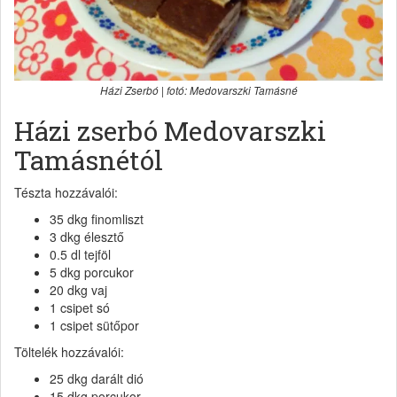
Házi Zserbó | fotó: Medovarszki Tamásné
Házi zserbó Medovarszki
Tamásnétól
Tészta hozzávalói:
35 dkg finomliszt
3 dkg élesztő
0.5 dl tejföl
5 dkg porcukor
20 dkg vaj
1 csipet só
1 csipet sütőpor
Töltelék hozzávalói:
25 dkg darált dió
15 dkg porcukor