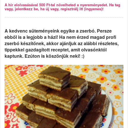
A hír elolvasásával 500 Ft-tal növelheted a nyereményedet. Ha tag
vagy, jelentkezz be, ha új vagy, regisztrálj itt (ingyenes)!
A kedvenc süteményeink egyike a zserbó. Persze
ebből is a legjobb a házi! Ha nem érzed magad profi
zserbó készítőnek, akkor ajánljuk az alábbi részletes,
tippekkel gazdagított receptet, amit olvasónktól
kaptunk. Ezúton is köszönjük neki! :)