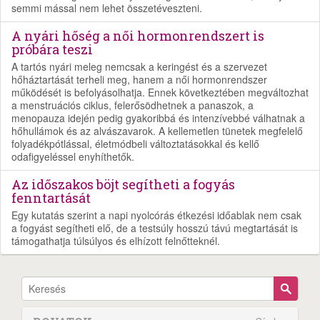
semmi mással nem lehet összetéveszteni.
A nyári hőség a női hormonrendszert is
próbára teszi
A tartós nyári meleg nemcsak a keringést és a szervezet
hőháztartását terheli meg, hanem a női hormonrendszer
működését is befolyásolhatja. Ennek következtében megváltozhat
a menstruációs ciklus, felerősödhetnek a panaszok, a
menopauza idején pedig gyakoribbá és intenzívebbé válhatnak a
hőhullámok és az alvászavarok. A kellemetlen tünetek megfelelő
folyadékpótlással, életmódbeli változtatásokkal és kellő
odafigyeléssel enyhíthetők.
Az időszakos böjt segítheti a fogyás
fenntartását
Egy kutatás szerint a napi nyolcórás étkezési időablak nem csak
a fogyást segítheti elő, de a testsúly hosszú távú megtartását is
támogathatja túlsúlyos és elhízott felnőtteknél.