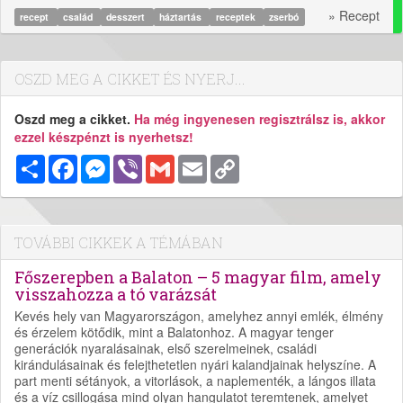
» Recept
recept
család
desszert
háztartás
receptek
zserbó
OSZD MEG A CIKKET ÉS NYERJ...
Oszd meg a cikket.
Ha még ingyenesen regisztrálsz is, akkor
ezzel készpénzt is nyerhetsz!
Megosztás
Facebook
Messenger
Viber
Gmail
Email
Copy
Link
TOVÁBBI CIKKEK A TÉMÁBAN
Főszerepben a Balaton – 5 magyar film, amely
visszahozza a tó varázsát
Kevés hely van Magyarországon, amelyhez annyi emlék, élmény
és érzelem kötődik, mint a Balatonhoz. A magyar tenger
generációk nyaralásainak, első szerelmeinek, családi
kirándulásainak és felejthetetlen nyári kalandjainak helyszíne. A
part menti sétányok, a vitorlások, a naplementék, a lángos illata
és a víz csillogása mind olyan hangulatot teremtenek, amelyet