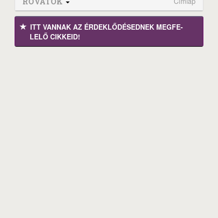
ROVATOK
Címlap
ITT VANNAK AZ ÉRDEK­LŐDÉ­SEDNEK MEGFE­
LELŐ CIKKEID!