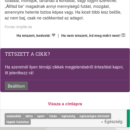
futással, mondjuk, tartanád a kondidat, vagy fogyni szeretnél.
„Állítsd be” magadnak annyi mennyiségű futást, mozgást,
amennyire hetente biztos képes vagy. Ha kicsit több lesz belőle,
az nem baj, csak ne csökkentsd az adagot.
Forrás: brigitte.de
|
Ha tetszett, kedveld:
Ha nem tetszett, írd meg miért nem!
TETSZETT A CIKK?
Ha szeretnél ilyen témájú cikkek megjelenéséről értesítést kapni,
itt jelentkezz rá!
Beállítom
Vissza a címlapra
szabadidő
diéta
sport
futás
egészség
egészséges életmód
» Egészség
tippek futáshoz