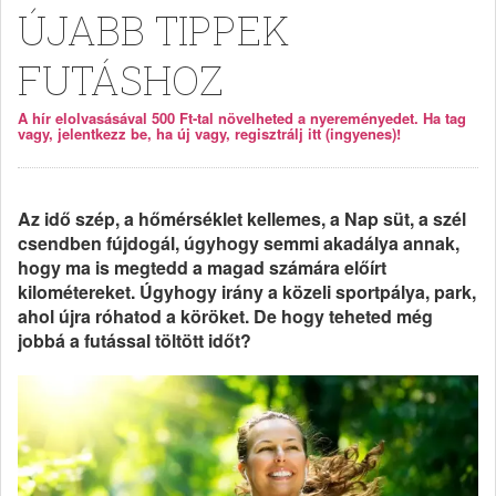
ÚJABB TIPPEK
FUTÁSHOZ
A hír elolvasásával 500 Ft-tal növelheted a nyereményedet. Ha tag
vagy, jelentkezz be, ha új vagy, regisztrálj itt (ingyenes)!
Az idő szép, a hőmérséklet kellemes, a Nap süt, a szél
csendben fújdogál, úgyhogy semmi akadálya annak,
hogy ma is megtedd a magad számára előírt
kilométereket. Úgyhogy irány a közeli sportpálya, park,
ahol újra róhatod a köröket. De hogy teheted még
jobbá a futással töltött időt?