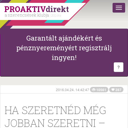
PROAKTIV
direkt
a szerencsések klubja
| 2011 óta
Garantált ajándékért és
pénznyereményért regisztrálj
ingyen!
?
2016.04.24. 14:42:47
10561
287
HA SZERETNÉD MÉG
JOBBAN SZERETNI –