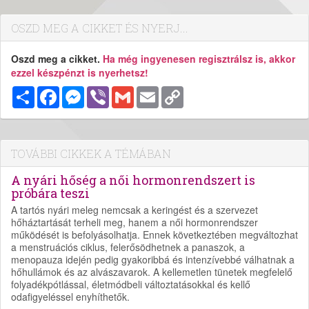
OSZD MEG A CIKKET ÉS NYERJ...
Oszd meg a cikket.
Ha még ingyenesen regisztrálsz is, akkor
ezzel készpénzt is nyerhetsz!
Megosztás
Facebook
Messenger
Viber
Gmail
Email
Copy
Link
TOVÁBBI CIKKEK A TÉMÁBAN
A nyári hőség a női hormonrendszert is
próbára teszi
A tartós nyári meleg nemcsak a keringést és a szervezet
hőháztartását terheli meg, hanem a női hormonrendszer
működését is befolyásolhatja. Ennek következtében megváltozhat
a menstruációs ciklus, felerősödhetnek a panaszok, a
menopauza idején pedig gyakoribbá és intenzívebbé válhatnak a
hőhullámok és az alvászavarok. A kellemetlen tünetek megfelelő
folyadékpótlással, életmódbeli változtatásokkal és kellő
odafigyeléssel enyhíthetők.