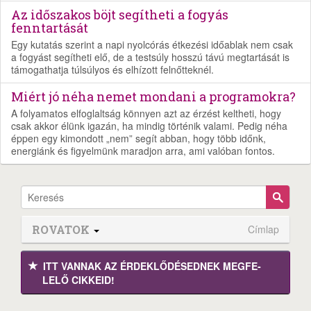
Az időszakos böjt segítheti a fogyás
fenntartását
Egy kutatás szerint a napi nyolcórás étkezési időablak nem csak
a fogyást segítheti elő, de a testsúly hosszú távú megtartását is
támogathatja túlsúlyos és elhízott felnőtteknél.
Miért jó néha nemet mondani a programokra?
A folyamatos elfoglaltság könnyen azt az érzést keltheti, hogy
csak akkor élünk igazán, ha mindig történik valami. Pedig néha
éppen egy kimondott „nem” segít abban, hogy több időnk,
energiánk és figyelmünk maradjon arra, ami valóban fontos.
ROVATOK
Címlap
ITT VANNAK AZ ÉRDEK­LŐDÉ­SEDNEK MEGFE­
LELŐ CIKKEID!