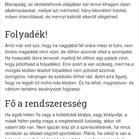
Manapság, az okostelefonok világában kár lenne kihagyni olyan
alkalmazásokat, mellyel azt mérheted, hány kilométert futottál,
milyen intenzitással, és mennyi kalóriát sikerült elégetned.
Folyadék!
Arról már volt szó, hogy ha nagyjából fél órára mész el futni, nem
fontos magaddal vinni vizet, de otthon azonnal oltsd a szomjadat.
Ha hosszabb távra tervezel, markolj fel otthon egy palack vizet,
hogy pótolhasd a folyadékot. Erre azért is van szükség, mert ha a
mozgás közben leadott folyadékot nem pótolod azonnal,
izomgörcs, hányinger és szédülés törhet rád. Azért arra figyelj,
hogy ne legyél túl mohó ivás közben. És ha lehet, magnézium- és
nátrium tartalmú ásványvizet fogyassz.
Fő a rendszeresség
Ha egyik héten Te vagy a hobbifutók királya, vagy királynője, a
másik héten pedig maga a megtestesült lustaság, akkor ott
valami bibi van. Nem igazán tesz jót a szervezetednek, ha nincs
rendszer az általad végzett sportokban. Pláne, ha célod is van a