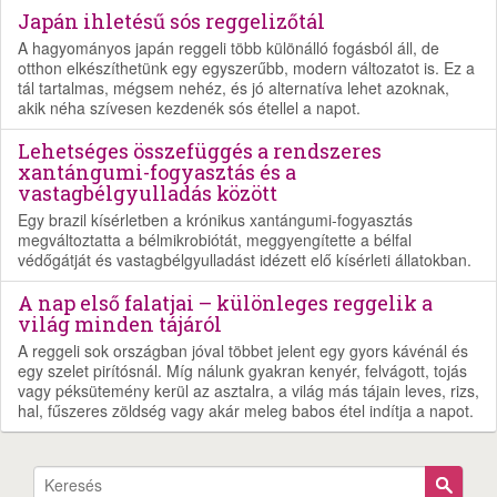
Japán ihletésű sós reggelizőtál
A hagyományos japán reggeli több különálló fogásból áll, de
otthon elkészíthetünk egy egyszerűbb, modern változatot is. Ez a
tál tartalmas, mégsem nehéz, és jó alternatíva lehet azoknak,
akik néha szívesen kezdenék sós étellel a napot.
Lehetséges összefüggés a rendszeres
xantángumi-fogyasztás és a
vastagbélgyulladás között
Egy brazil kísérletben a krónikus xantángumi-fogyasztás
megváltoztatta a bélmikrobiótát, meggyengítette a bélfal
védőgátját és vastagbélgyulladást idézett elő kísérleti állatokban.
A nap első falatjai – különleges reggelik a
világ minden tájáról
A reggeli sok országban jóval többet jelent egy gyors kávénál és
egy szelet pirítósnál. Míg nálunk gyakran kenyér, felvágott, tojás
vagy péksütemény kerül az asztalra, a világ más tájain leves, rizs,
hal, fűszeres zöldség vagy akár meleg babos étel indítja a napot.