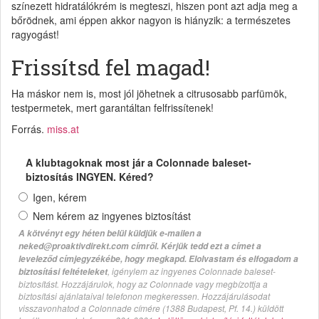
színezett hidratálókrém is megteszi, hiszen pont azt adja meg a
bőrödnek, ami éppen akkor nagyon is hiányzik: a természetes
ragyogást!
Frissítsd fel magad!
Ha máskor nem is, most jól jöhetnek a citrusosabb parfümök,
testpermetek, mert garantáltan felfrissítenek!
Forrás.
miss.at
A klubtagoknak most jár a Colonnade baleset-
biztosítás INGYEN. Kéred?
Igen, kérem
Nem kérem az ingyenes biztosítást
A kötvényt egy héten belül küldjük e-mailen a
neked@proaktivdirekt.com címről. Kérjük tedd ezt a címet a
leveleződ címjegyzékébe, hogy megkapd. Elolvastam és elfogadom a
, igénylem az ingyenes Colonnade baleset-
biztosítási feltételeket
biztosítást. Hozzájárulok, hogy az Colonnade vagy megbízottja a
biztosítási ajánlataival telefonon megkeressen. Hozzájárulásodat
visszavonhatod a Colonnade címére (1388 Budapest, Pf. 14.) küldött