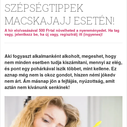
SZÉPSÉGTIPPEK
MACSKAJAJJ ESETÉN!
A hír elolvasásával 500 Ft-tal növelheted a nyereményedet. Ha tag
vagy, jelentkezz be, ha új vagy, regisztrálj itt (ingyenes)!
Aki fogyaszt alkalmanként alkoholt, megeshet, hogy
nem minden esetben tudja kiszámítani, mennyi az elég,
és pont egy pohárkával iszik többet, mint kellene. Ez
aznap még nem is okoz gondot, hiszen némi jókedv
nem árt. Ám másnap jön a fejfájás, nyúzottság, amit
aztán nem kívánunk senkinek!