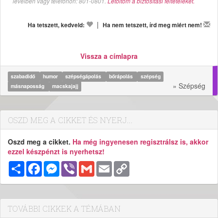
levélben vagy telefonon: 801-0801.
Letöltöm a biztosítási feltételeket.
|
Ha tetszett, kedveld:
Ha nem tetszett, írd meg miért nem!
Vissza a címlapra
szabadidő
humor
szépségápolás
bőrápolás
szépség
» Szépség
másnaposság
macskajajj
OSZD MEG A CIKKET ÉS NYERJ...
Oszd meg a cikket.
Ha még ingyenesen regisztrálsz is, akkor
ezzel készpénzt is nyerhetsz!
Megosztás
Facebook
Messenger
Viber
Gmail
Email
Copy
Link
TOVÁBBI CIKKEK A TÉMÁBAN