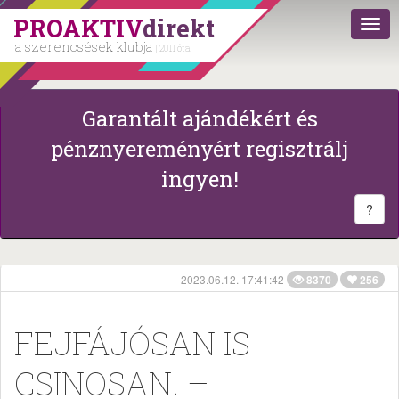
PROAKTIV
direkt
a szerencsések klubja
| 2011 óta
Garantált ajándékért és
pénznyereményért regisztrálj
ingyen!
?
2023.06.12. 17:41:42
8370
256
FEJFÁJÓSAN IS
CSINOSAN! –