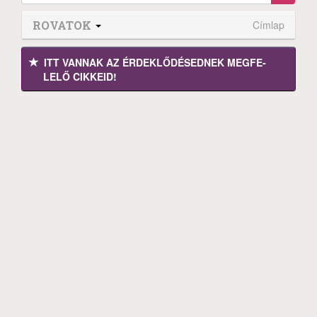
ROVATOK
Címlap
ITT VANNAK AZ ÉRDEK­LŐDÉ­SEDNEK MEGFE­
LELŐ CIKKEID!