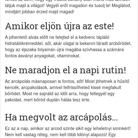
látjuk majd a világot! Vegyél erőt magadon és tusolj le! Meglátod,
mindjárt jobban érzed majd magad!
Amikor eljön újra az este!
A pihentető alvás előtt ne felejtsd el a kedvenc tápláló
hidratálókrémeddel, sőt, akár olajjal is bekenni fáradt arcbőrödet,
hogy az éjszaka folyamán újra magába szívhassa a számára
fontos ásványi anyagokat, vitaminokat.
Ne maradjon el a napi rutin!
Az arcápolás másnaposan is fontos, sőt! Most jöhetnek a hűsítő
kencék, arcpakolások, amivel felfrissítheted kissé megfakult
bőrödet. Most ne sajnáld az időt arra, hogy feltegyél egy
pakolást, mert bőröd duplán hálás lesz érte.
Ha megvolt az arcápolás…
Ez az a nap, amikor az arcod szinte sikít egy leheletnyi sminkért!
Nem kell vastag réteg, nem kell több kilónyi alapozó! Egy