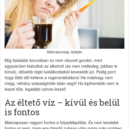
Másnaposság, fejfájás
Míg fiatalabb korunkban ez nem okozott gondot, mert
egyszerűen kialudtuk az alkoholt (és nem mellesleg, jobban is
bírtuk), idősebb fejjel lustálkodásból kevesebb jut. Pedig pont
hogy több idő kellene a regenerálódásra! Ha máshogy nem
megy, néhány szépségtrükk talán segít! Ha kipihentebb nem is
leszel tőle, legalább csinos leszel!
Az éltető víz – kívül és belül
is fontos
Másnaposan nagyon fontos a folyadékpótlás. És nem kevésbé
fontos az sem, hogy egy frissítő zuhany után máris más színben