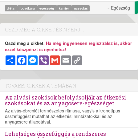
» Egészség
diéta
fogyókúra
egészség
karrier
nassolás
OSZD MEG A CIKKET ÉS NYERJ...
Oszd meg a cikket.
Ha még ingyenesen regisztrálsz is, akkor
ezzel készpénzt is nyerhetsz!
Megosztás
Facebook
Messenger
Viber
Gmail
Email
Copy
Link
TOVÁBBI CIKKEK A TÉMÁBAN
Az alvási szokások befolyásolják az étkezési
szokásokat és az anyagcsere-egészséget
Az alvás-ébrenlét természetes ritmusa, vagyis a kronotípus
összefüggést mutathat az étkezési mintázatokkal és az
anyagcsere állapotával.
Lehetséges összefüggés a rendszeres