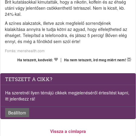
Brit kutatásokkal kimutatták, hogy a nikotin, koffein és az éhség
utáni vágy jelentősen csökkenthető tetrisszel. Nem is kicsit, kb.
24%-kal.
A színes alakzatok, illetve azok megfelelő sorrendjének
kialakítása annyira le tudja kötni az agyad, hogy elfelejtheted az
éhséget. Telepítsd a telefonodra, és játssz 5 percig! Bőven elég
ennyi, és még a főnököd sem szól érte!
Forrás: menshealth.com
|
Ha tetszett, kedveld:
Ha nem tetszett, írd meg miért nem!
TETSZETT A CIKK?
Ha szeretnél ilyen témájú cikkek megjelenéséről értesítést kapni,
itt jelentkezz rá!
Beállítom
Vissza a címlapra