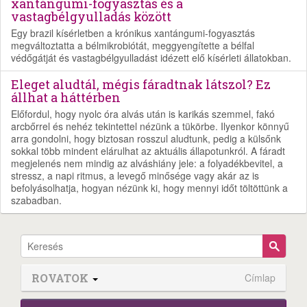
xantángumi-fogyasztás és a
vastagbélgyulladás között
Egy brazil kísérletben a krónikus xantángumi-fogyasztás
megváltoztatta a bélmikrobiótát, meggyengítette a bélfal
védőgátját és vastagbélgyulladást idézett elő kísérleti állatokban.
Eleget aludtál, mégis fáradtnak látszol? Ez
állhat a háttérben
Előfordul, hogy nyolc óra alvás után is karikás szemmel, fakó
arcbőrrel és nehéz tekintettel nézünk a tükörbe. Ilyenkor könnyű
arra gondolni, hogy biztosan rosszul aludtunk, pedig a külsőnk
sokkal több mindent elárulhat az aktuális állapotunkról. A fáradt
megjelenés nem mindig az alváshiány jele: a folyadékbevitel, a
stressz, a napi ritmus, a levegő minősége vagy akár az is
befolyásolhatja, hogyan nézünk ki, hogy mennyi időt töltöttünk a
szabadban.
ROVATOK
Címlap