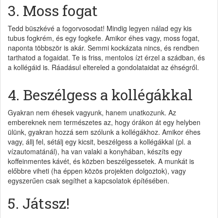
3. Moss fogat
Tedd büszkévé a fogorvosodat! Mindig legyen nálad egy kis
tubus fogkrém, és egy fogkefe. Amikor éhes vagy, moss fogat,
naponta többször is akár. Semmi kockázata nincs, és rendben
tarthatod a fogaidat. Te is friss, mentolos ízt érzel a szádban, és
a kollégáid is. Ráadásul eltereled a gondolataidat az éhségről.
4. Beszélgess a kollégákkal
Gyakran nem éhesek vagyunk, hanem unatkozunk. Az
embereknek nem természetes az, hogy órákon át egy helyben
ülünk, gyakran hozzá sem szólunk a kollégákhoz. Amikor éhes
vagy, állj fel, sétálj egy kicsit, beszélgess a kollégákkal (pl. a
vízautomatánál), ha van valaki a konyhában, készíts egy
koffeinmentes kávét, és közben beszélgessetek. A munkát is
előbbre viheti (ha éppen közös projekten dolgoztok), vagy
egyszerűen csak segíthet a kapcsolatok építésében.
5. Játssz!