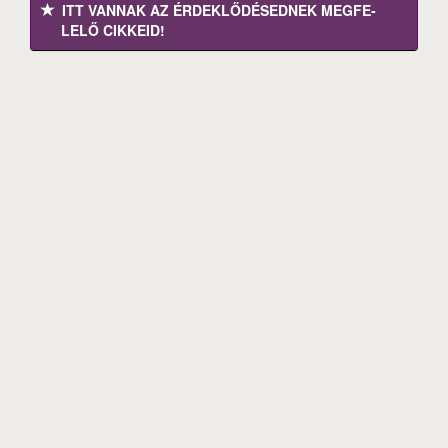
ITT VANNAK AZ ÉRDEK­LŐDÉ­SEDNEK MEGFE­
LELŐ CIKKEID!