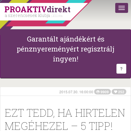
PROAKTIV
direkt
a szerencsések klubja
| 2011 óta
Garantált ajándékért és
pénznyereményért regisztrálj
ingyen!
?
2015.07.30. 16:00:00
9909
252
EZT TEDD, HA HIRTELEN
MEGÉHEZEL – 5 TIPP!