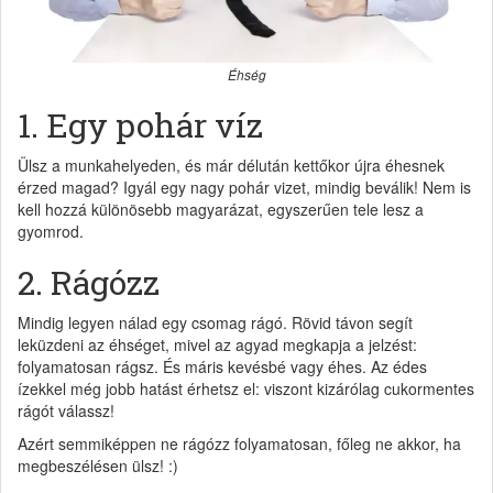
Éhség
1. Egy pohár víz
Ülsz a munkahelyeden, és már délután kettőkor újra éhesnek
érzed magad? Igyál egy nagy pohár vizet, mindig beválik! Nem is
kell hozzá különösebb magyarázat, egyszerűen tele lesz a
gyomrod.
2. Rágózz
Mindig legyen nálad egy csomag rágó. Rövid távon segít
leküzdeni az éhséget, mivel az agyad megkapja a jelzést:
folyamatosan rágsz. És máris kevésbé vagy éhes. Az édes
ízekkel még jobb hatást érhetsz el: viszont kizárólag cukormentes
rágót válassz!
Azért semmiképpen ne rágózz folyamatosan, főleg ne akkor, ha
megbeszélésen ülsz! :)