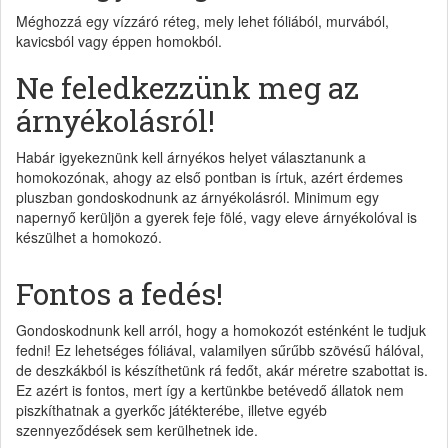
Méghozzá egy vízzáró réteg, mely lehet fóliából, murvából,
kavicsból vagy éppen homokból.
Ne feledkezzünk meg az
árnyékolásról!
Habár igyekeznünk kell árnyékos helyet választanunk a
homokozónak, ahogy az első pontban is írtuk, azért érdemes
pluszban gondoskodnunk az árnyékolásról. Minimum egy
napernyő kerüljön a gyerek feje fölé, vagy eleve árnyékolóval is
készülhet a homokozó.
Fontos a fedés!
Gondoskodnunk kell arról, hogy a homokozót esténként le tudjuk
fedni! Ez lehetséges fóliával, valamilyen sűrűbb szövésű hálóval,
de deszkákból is készíthetünk rá fedőt, akár méretre szabottat is.
Ez azért is fontos, mert így a kertünkbe betévedő állatok nem
piszkíthatnak a gyerkőc játékterébe, illetve egyéb
szennyeződések sem kerülhetnek ide.