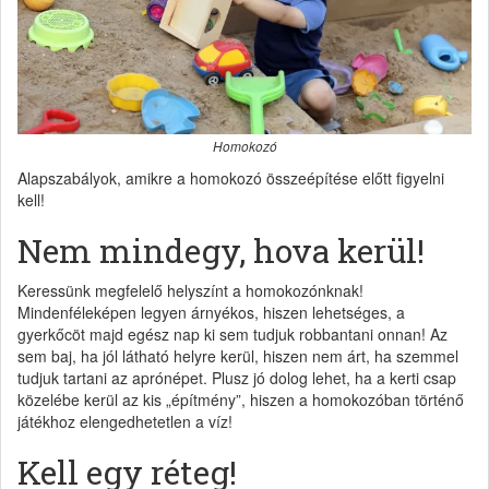
Homokozó
Alapszabályok, amikre a homokozó összeépítése előtt figyelni
kell!
Nem mindegy, hova kerül!
Keressünk megfelelő helyszínt a homokozónknak!
Mindenféleképen legyen árnyékos, hiszen lehetséges, a
gyerkőcöt majd egész nap ki sem tudjuk robbantani onnan! Az
sem baj, ha jól látható helyre kerül, hiszen nem árt, ha szemmel
tudjuk tartani az aprónépet. Plusz jó dolog lehet, ha a kerti csap
közelébe kerül az kis „építmény”, hiszen a homokozóban történő
játékhoz elengedhetetlen a víz!
Kell egy réteg!