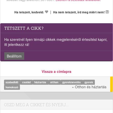
|
Ha tetszett, kedveld:
Ha nem tetszett, írd meg miért nem!
TETSZETT A CIKK?
Ha szeretnél ilyen témájú cikkek megjelenéséről értesítést kapni,
itt jelentkezz rá!
Beállítom
Vissza a címlapra
szabadidő
család
háztartás
otthon
gyereknevelés
gyerek
» Otthon és háztartás
homokozó
OSZD MEG A CIKKET ÉS NYERJ...