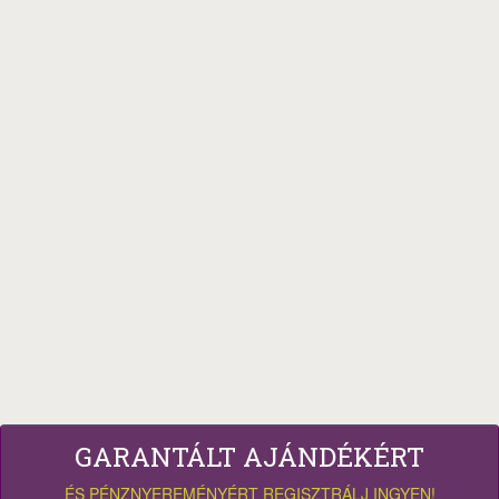
GARANTÁLT AJÁNDÉKÉRT
ÉS PÉNZNYEREMÉNYÉRT REGISZTRÁLJ INGYEN!