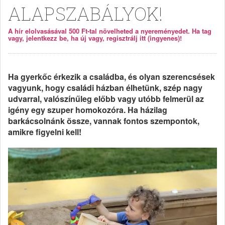
ALAPSZABÁLYOK!
A hír elolvasásával 500 Ft-tal növelheted a nyereményedet. Ha tag
vagy, jelentkezz be, ha új vagy, regisztrálj itt (ingyenes)!
Ha gyerkőc érkezik a családba, és olyan szerencsések
vagyunk, hogy családi házban élhetünk, szép nagy
udvarral, valószínűleg előbb vagy utóbb felmerül az
igény egy szuper homokozóra. Ha házilag
barkácsolnánk össze, vannak fontos szempontok,
amikre figyelni kell!