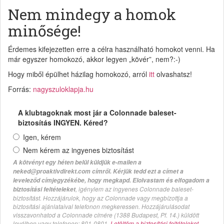
Nem mindegy a homok
minősége!
Érdemes kifejezetten erre a célra használható homokot venni. Ha
már egyszer homokozó, akkor legyen „kövér”, nem?:-)
Hogy miből épülhet házilag homokozó, arról
itt
olvashatsz!
Forrás:
nagyszuloklapja.hu
A klubtagoknak most jár a Colonnade baleset-
biztosítás INGYEN. Kéred?
Igen, kérem
Nem kérem az ingyenes biztosítást
A kötvényt egy héten belül küldjük e-mailen a
neked@proaktivdirekt.com címről. Kérjük tedd ezt a címet a
leveleződ címjegyzékébe, hogy megkapd. Elolvastam és elfogadom a
, igénylem az ingyenes Colonnade baleset-
biztosítási feltételeket
biztosítást. Hozzájárulok, hogy az Colonnade vagy megbízottja a
biztosítási ajánlataival telefonon megkeressen. Hozzájárulásodat
visszavonhatod a Colonnade címére (1388 Budapest, Pf. 14.) küldött
levélben vagy telefonon: 801-0801.
Letöltöm a biztosítási feltételeket.