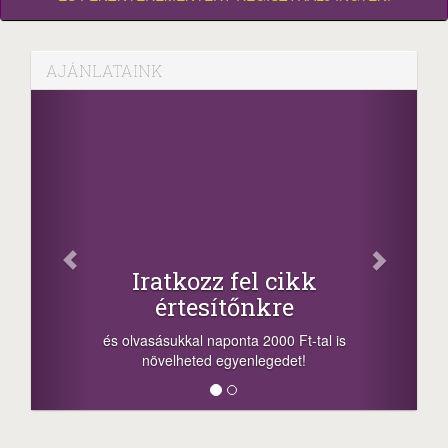
AJÁNLATAINK
Faceboo
Oszd meg cikke
z fel cikk
+1.000.000 Ft.
sítőnkre
-nyeremény növelés jár a s
a sorsolás napján! A cikkek 
aponta 2000 Ft-tal is
megosztási lehetőséget. Lájk
 egyenlegedet!