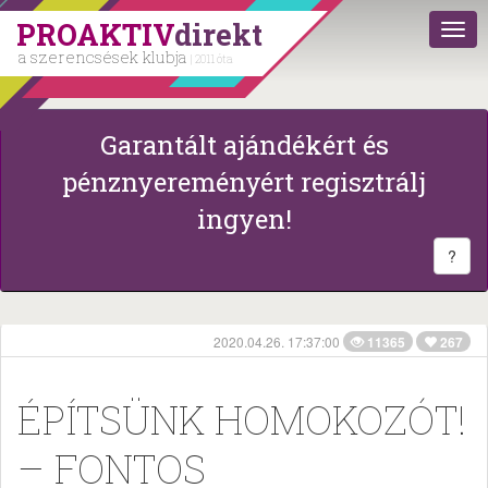
PROAKTIV
direkt
a szerencsések klubja
| 2011 óta
Garantált ajándékért és
pénznyereményért regisztrálj
ingyen!
?
2020.04.26. 17:37:00
11365
267
ÉPÍTSÜNK HOMOKOZÓT!
– FONTOS