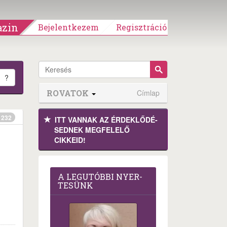
zin
Bejelentkezem
Regisztráció
?
ROVATOK
Címlap
232
ITT VANNAK AZ ÉRDEK­LŐDÉ­
SEDNEK MEGFE­LELŐ
CIKKEID!
A LEG­U­TÓB­BI NYER­
TE­SÜNK