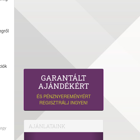
egről
ciók
GARANTÁLT
AJÁNDÉKÉRT
ÉS PÉNZNYEREMÉNYÉRT
REGISZTRÁLJ INGYEN!
AJÁNLATAINK
hogy