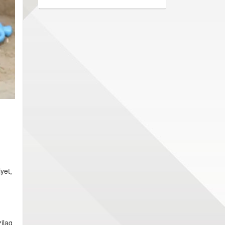
yet,
ilag