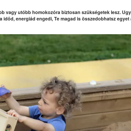
előbb vagy utóbb homokozóra biztosan szükségetek lesz. Ug
ha időd, energiád engedi, Te magad is összedobhatsz egyet 