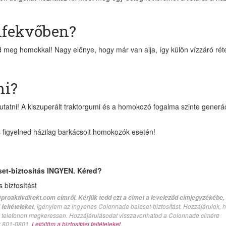
elfekvőben?
sd meg homokkal! Nagy előnye, hogy már van alja, így külön vízzáró rét
mi?
tatni! A kiszuperált traktorgumi és a homokozó fogalma szinte generá
s figyelned házilag barkácsolt homokozók esetén!
set-biztosítás INGYEN. Kéred?
biztosítást
proaktivdirekt.com címről. Kérjük tedd ezt a címet a leveleződ címjegyzékébe,
, igénylem az ingyenes Colonnade baleset-biztosítást. Hozzájárulok, 
feltételeket
val telefonon megkeressen. Hozzájárulásodat visszavonhatod a Colonnade címére
n: 801-0801.
Letöltöm a biztosítási feltételeket.