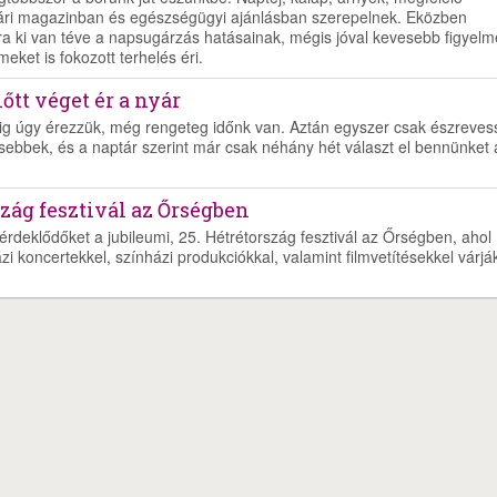
ári magazinban és egészségügyi ajánlásban szerepelnek. Eközben
a ki van téve a napsugárzás hatásainak, mégis jóval kevesebb figyelm
ket is fokozott terhelés éri.
őtt véget ér a nyár
ig úgy érezzük, még rengeteg időnk van. Aztán egyszer csak észreves
sebbek, és a naptár szerint már csak néhány hét választ el bennünket 
zág fesztivál az Őrségben
rdeklődőket a jubileumi, 25. Hétrétország fesztivál az Őrségben, ahol
i koncertekkel, színházi produkciókkal, valamint filmvetítésekkel várjá