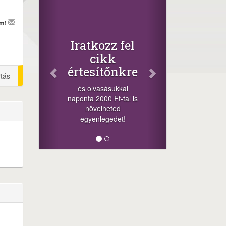
Facebook
Oszd meg
em!
cikkeinket
+1.000.000 Ft...
Iratkozz fel
-nyeremény növelés jár
cikk
a szerencsésnek a
értesítőnkre
sorsolás napján! A
rtás
cikkek alján találsz
és olvasásukkal
megosztási
naponta 2000 Ft-tal is
lehetőséget. Lájkolj is
növelheted
minket!
egyenlegedet!