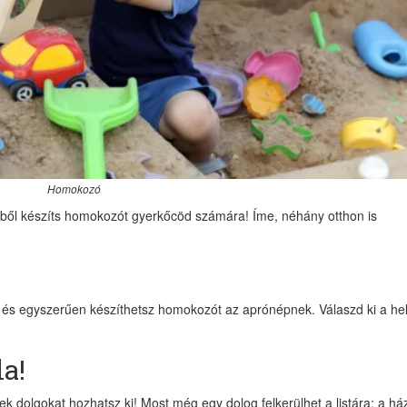
Homokozó
ből készíts homokozót gyerkőcöd számára! Íme, néhány otthon is
 és egyszerűen készíthetsz homokozót az aprónépnek. Válaszd ki a hel
a!
k dolgokat hozhatsz ki! Most még egy dolog felkerülhet a listára: a ház