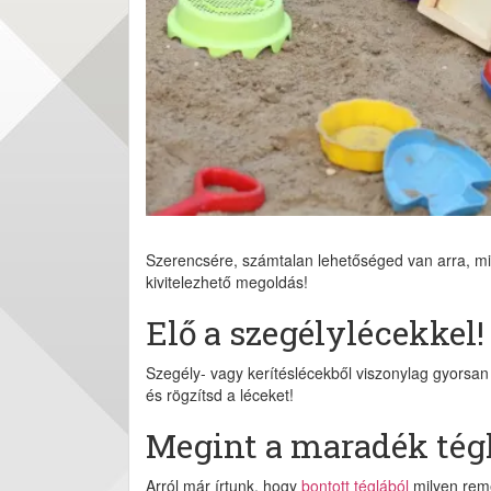
Szerencsére, számtalan lehetőséged van arra, mi
kivitelezhető megoldás!
Elő a szegélylécekkel!
Szegély- vagy kerítéslécekből viszonylag gyorsan
és rögzítsd a léceket!
Megint a maradék tégl
Arról már írtunk, hogy
bontott téglából
milyen reme