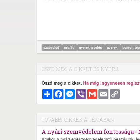
szabadidő
család
gyereknevelés
gyerek
bontott té
OSZD MEG A CIKKET ÉS NYERJ...
Oszd meg a cikket.
Ha még ingyenesen regisztr
Megosztás
Facebook
Messenger
Viber
Gmail
Email
Copy
Link
TOVÁBBI CIKKEK A TÉMÁBAN
A nyári szemvédelem fontossága - 
Amikor a nyári egészségvédelemről beszélünk, leg