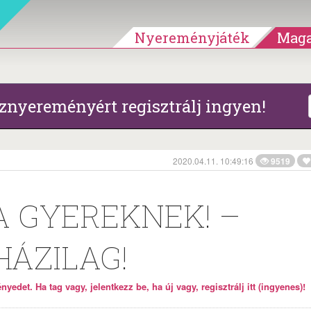
Nyereményjáték
Maga
znyereményért regisztrálj ingyen!
2020.04.11. 10:49:16
9519
 GYEREKNEK! –
HÁZILAG!
yedet. Ha tag vagy, jelentkezz be, ha új vagy, regisztrálj itt (ingyenes)!