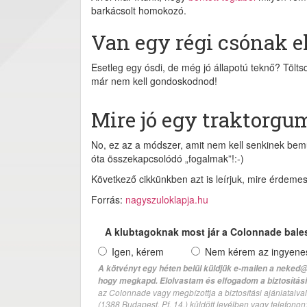
barkácsolt homokozó.
Van egy régi csónak 
Esetleg egy ósdi, de még jó állapotú teknő? Tölt
már nem kell gondoskodnod!
Mire jó egy traktorgu
No, ez az a módszer, amit nem kell senkinek bemu
óta összekapcsolódó „fogalmak”!:-)
Következő cikkünkben azt is leírjuk, mire érdeme
Forrás:
nagyszuloklapja.hu
A klubtagoknak most jár a Colonnade bale
Igen, kérem
Nem kérem az ingyenes 
A kötvényt egy héten belül küldjük e-mailen a neked@
hogy megkapd. Elolvastam és elfogadom a biztosítási 
az Colonnade vagy megbízottja a biztosítási ajánlatai
(1388 Budapest, Pf. 14.) küldött levélben vagy telefono