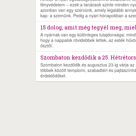
fényvédelem – ezek a tanácsok szinte minden ny
azonban van egy szervünk, amely legalább annyir
kap: a szemünk. Pedig a nyári hónapokban a szeme
15 dolog, amit még tegyél meg, miel
A nyárnak van egy különleges tulajdonsága: mind
hogy a nappalok rövidebbek lettek, az esték hűvö
ősztől.
Szombaton kezdődik a 25. Hétrétors
Szombaton kezdődik és augusztus 23-ig várja az é
többek között templomi, szabadtéri és pajtaszínház
érdeklődőket.