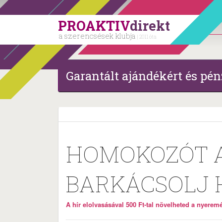
PROAKTIV
direkt
a szerencsések klubja
| 2011 óta
Garantált ajándékért és pén
HOMOKOZÓT A
BARKÁCSOLJ 
A hír elolvasásával 500 Ft-tal növelheted a nyeremén