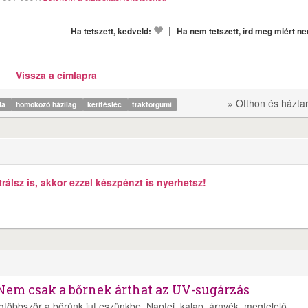
|
Ha tetszett, kedveld:
Ha nem tetszett, írd meg miért n
Vissza a címlapra
» Otthon és házta
gla
homokozó házilag
kerítésléc
traktorgumi
álsz is, akkor ezzel készpénzt is nyerhetsz!
Nem csak a bőrnek árthat az UV-sugárzás
többször a bőrünk jut eszünkbe. Naptej, kalap, árnyék, megfelelő