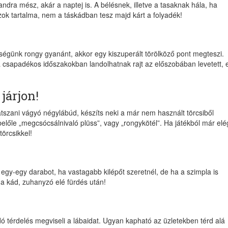
andra mész, akár a naptej is. A bélésnek, illetve a tasaknak hála, ha
 azok tartalma, nem a táskádban tesz majd kárt a folyadék!
günk rongy gyanánt, akkor egy kiszuperált törölköző pont megteszi.
 a csapadékos időszakokban landolhatnak rajt az előszobában levetett, 
járjon!
szani vágyó négylábúd, készíts neki a már nem használt törcsiből
belőle „megcsócsálnivaló plüss”, vagy „rongykötél”. Ha játékból már elé
törcsikkel!
r egy-egy darabot, ha vastagabb kilépőt szeretnél, de ha a szimpla is
t a kád, zuhanyzó elé fürdés után!
ó térdelés megviseli a lábaidat. Ugyan kapható az üzletekben térd alá