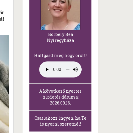
ár
á!
Borbély Bea
Nyíregyháza
Hallgasd meg hogy örült!
A következő nyertes
hirdetés dátuma:
2026.09.16.
Csatlakozz ingyen, ha Te
is nyerni szeretnél!