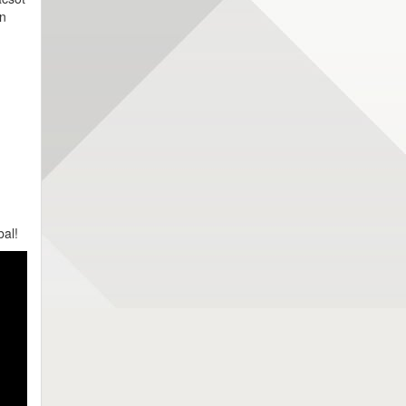
en
bal!