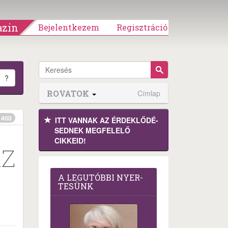
zin
Bejelentkezem
Regisztráció
?
ROVATOK
Címlap
400
ITT VANNAK AZ ÉRDEK­LŐDÉ­
SEDNEK MEGFE­LELŐ
CIKKEID!
AZ
A LEG­U­TÓB­BI NYER­
TE­SÜNK