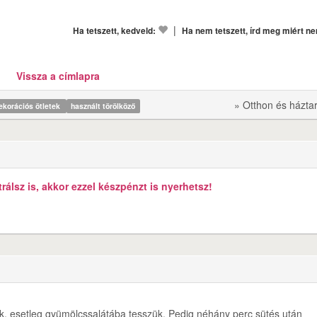
|
Ha tetszett, kedveld:
Ha nem tetszett, írd meg miért n
Vissza a címlapra
» Otthon és házta
ekorációs ötletek
használt törölköző
álsz is, akkor ezzel készpénzt is nyerhetsz!
juk, esetleg gyümölcssalátába tesszük. Pedig néhány perc sütés után