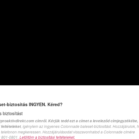
set-biztosítás INGYEN. Kéred?
biztosítást
proaktivdirekt.com címről. Kérjük tedd ezt a címet a leveleződ címjegyzékébe,
, igénylem az ingyenes Colonnade baleset-biztosítást. Hozzájárulok, 
feltételeket
val telefonon megkeressen. Hozzájárulásodat visszavonhatod a Colonnade címére
n: 801-0801.
Letöltöm a biztosítási feltételeket.