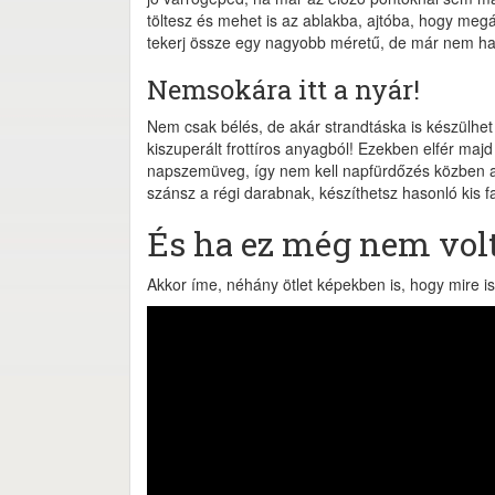
töltesz és mehet is az ablakba, ajtóba, hogy megá
tekerj össze egy nagyobb méretű, de már nem haszn
Nemsokára itt a nyár!
Nem csak bélés, de akár strandtáska is készülhet 
kiszuperált frottíros anyagból! Ezekben elfér maj
napszemüveg, így nem kell napfürdőzés közben a
szánsz a régi darabnak, készíthetsz hasonló kis fak
És ha ez még nem volt
Akkor íme, néhány ötlet képekben is, hogy mire is