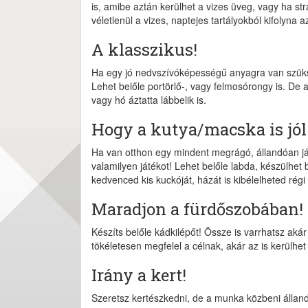
is, amibe aztán kerülhet a vizes üveg, vagy ha str
véletlenül a vizes, naptejes tartályokból kifolyna
A klasszikus!
Ha egy jó nedvszívóképességű anyagra van szüksé
Lehet belőle portörlő-, vagy felmosórongy is. De
vagy hó áztatta lábbelik is.
Hogy a kutya/macska is jól 
Ha van otthon egy mindent megrágó, állandóan ját
valamilyen játékot! Lehet belőle labda, készülhet 
kedvenced kis kuckóját, házát is kibélelheted régi 
Maradjon a fürdőszobában!
Készíts belőle kádkilépőt! Össze is varrhatsz aká
tökéletesen megfelel a célnak, akár az is kerülhe
Irány a kert!
Szeretsz kertészkedni, de a munka közbeni álland