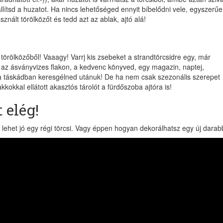
llítsd a huzatot. Ha nincs lehetőséged ennyit bíbelődni vele, egyszerű
ált törölközőt és tedd azt az ablak, ajtó alá!
törölközőből! Vaaagy! Varrj kis zsebeket a strandtörcsidre egy, már
d az ásványvizes flakon, a kedvenc könyved, egy magazin, naptej,
 táskádban keresgélned utánuk! De ha nem csak szezonális szerepet
kokkal ellátott akasztós tárolót a fürdőszoba ajtóra is!
 elég!
 lehet jó egy régi törcsi. Vagy éppen hogyan dekorálhatsz egy új darab