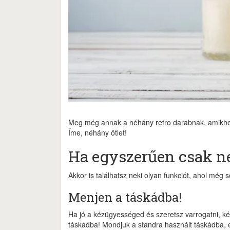
Meg még annak a néhány retro darabnak, amikhez
Íme, néhány ötlet!
Ha egyszerűen csak n
Akkor is találhatsz neki olyan funkciót, ahol még
Menjen a táskádba!
Ha jó a kézügyességed és szeretsz varrogatni, kés
táskádba! Mondjuk a standra használt táskádba, es