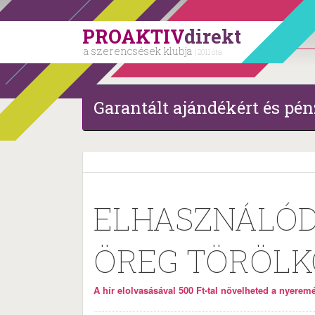
PROAKTIV
direkt
a szerencsések klubja
| 2011 óta
Garantált ajándékért és pén
ELHASZNÁLÓD
ÖREG TÖRÖLK
A hír elolvasásával 500 Ft-tal növelheted a nyeremén