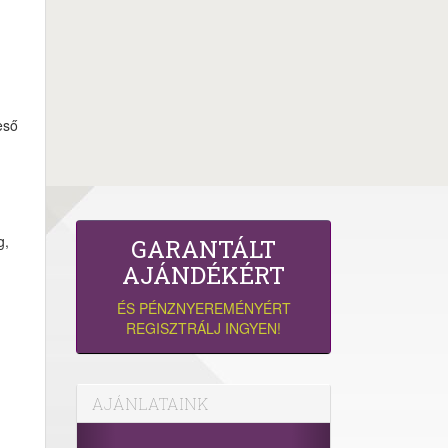
eső
g,
GARANTÁLT
AJÁNDÉKÉRT
ÉS PÉNZNYEREMÉNYÉRT
REGISZTRÁLJ INGYEN!
AJÁNLATAINK