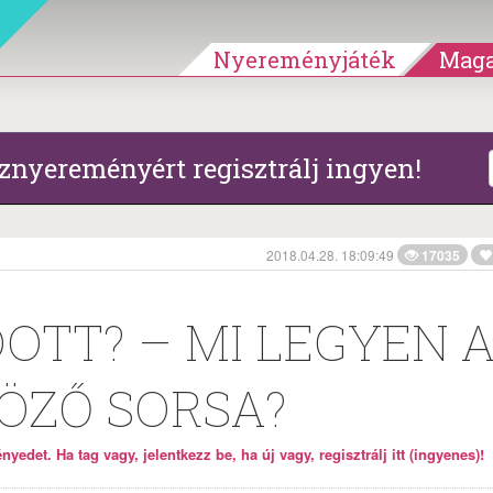
Nyereményjáték
Maga
znyereményért regisztrálj ingyen!
2018.04.28. 18:09:49
17035
OTT? – MI LEGYEN 
ÖZŐ SORSA?
yedet. Ha tag vagy, jelentkezz be, ha új vagy, regisztrálj itt (ingyenes)!