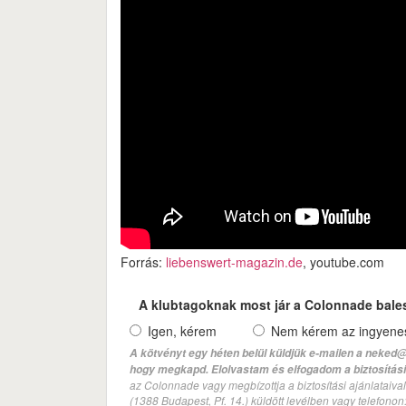
Forrás:
liebenswert-magazin.de
, youtube.com
A klubtagoknak most jár a Colonnade bale
Igen, kérem
Nem kérem az ingyenes 
A kötvényt egy héten belül küldjük e-mailen a neked@
hogy megkapd. Elolvastam és elfogadom a biztosítási 
az Colonnade vagy megbízottja a biztosítási ajánlatai
(1388 Budapest, Pf. 14.) küldött levélben vagy telefono