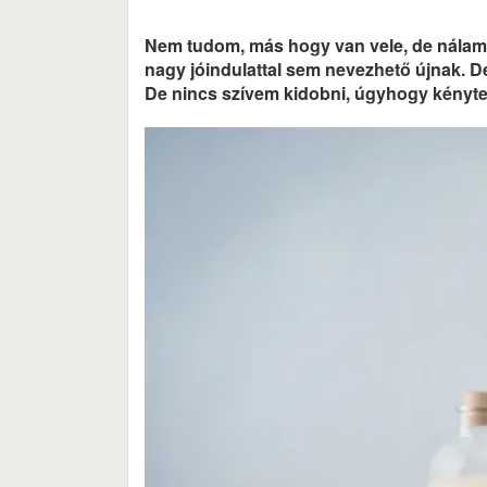
Nem tudom, más hogy van vele, de nálam 
nagy jóindulattal sem nevezhető újnak. De
De nincs szívem kidobni, úgyhogy kénytele