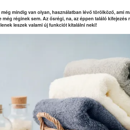
még mindig van olyan, használatban lévő törölköző, ami m
 még réginek sem. Az ősrégi, na, az éppen találó kifejezés r
nek leszek valami új funkciót kitalálni neki!