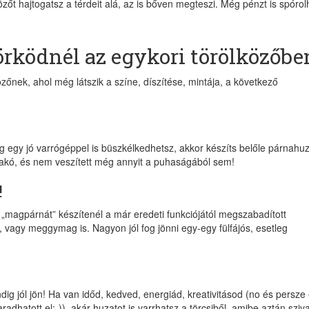
özőt hajtogatsz a térdeit alá, az is bőven megteszi. Még pénzt is spórol
rködnél az egykori törölközőbe
közőnek, ahol még látszik a színe, díszítése, mintája, a következő
 egy jó varrógéppel is büszkélkedhetsz, akkor készíts belőle párnahuz
, fakó, és nem veszített még annyit a puhaságából sem!
!
 „magpárnát” készítenél a már eredeti funkciójától megszabadított
 vagy meggymag is. Nagyon jól fog jönni egy-egy fülfájós, esetleg
ig jól jön! Ha van időd, kedved, energiád, kreativitásod (no és persze
dhatott el:-)), akár huzatot is varrhatsz a törcsiből, amibe aztán sziv