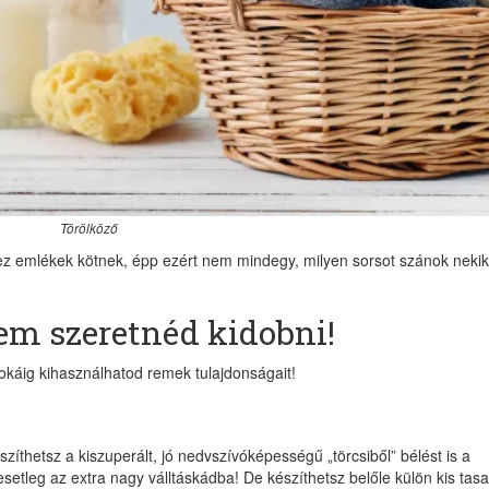
Törölköző
 emlékek kötnek, épp ezért nem mindegy, milyen sorsot szánok nekik
em szeretnéd kidobni!
 sokáig kihasználhatod remek tulajdonságait!
zíthetsz a kiszuperált, jó nedvszívóképességű „törcsiből” bélést is a
etleg az extra nagy válltáskádba! De készíthetsz belőle külön kis tasa