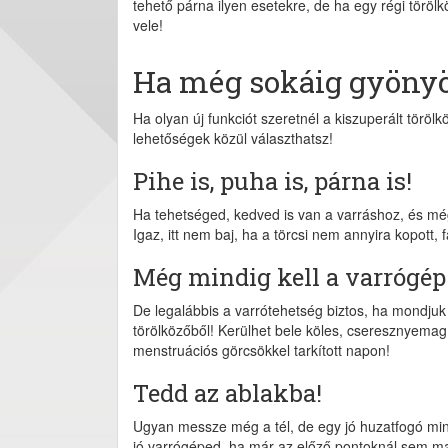
tehető párna ilyen esetekre, de ha egy régi törölk
vele!
Ha még sokáig gyönyö
Ha olyan új funkciót szeretnél a kiszuperált töröl
lehetőségek közül választhatsz!
Pihe is, puha is, párna is!
Ha tehetséged, kedved is van a varráshoz, és még
Igaz, itt nem baj, ha a törcsi nem annyira kopott
Még mindig kell a varrógép
De legalábbis a varrótehetség biztos, ha mondjuk
törölközőből! Kerülhet bele köles, cseresznyemag,
menstruációs görcsökkel tarkított napon!
Tedd az ablakba!
Ugyan messze még a tél, de egy jó huzatfogó mind
jó varrógéped, ha már az előző pontoknál sem mara