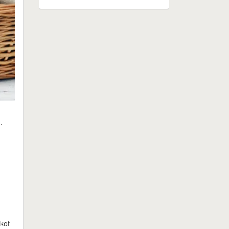
.
kot