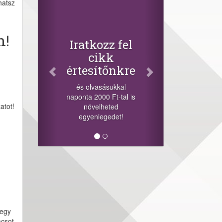
Facebook
hatsz
Oszd meg
cikkeinket
n!
+1.000.000 Ft...
-nyeremény növelés jár
a szerencsésnek a
sorsolás napján! A
cikkek alján találsz
megosztási
lehetőséget. Lájkolj is
atot!
minket!
 egy
acsot