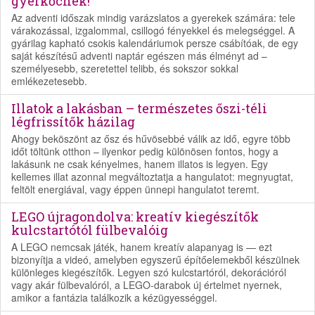
gyerkőcnek!
Az adventi időszak mindig varázslatos a gyerekek számára: tele
várakozással, izgalommal, csillogó fényekkel és melegséggel. A
gyárilag kapható csokis kalendáriumok persze csábítóak, de egy
saját készítésű adventi naptár egészen más élményt ad –
személyesebb, szeretettel telibb, és sokszor sokkal
emlékezetesebb.
Illatok a lakásban – természetes őszi-téli
légfrissítők házilag
Ahogy beköszönt az ősz és hűvösebbé válik az idő, egyre több
időt töltünk otthon – ilyenkor pedig különösen fontos, hogy a
lakásunk ne csak kényelmes, hanem illatos is legyen. Egy
kellemes illat azonnal megváltoztatja a hangulatot: megnyugtat,
feltölt energiával, vagy éppen ünnepi hangulatot teremt.
LEGO újragondolva: kreatív kiegészítők
kulcstartótól fülbevalóig
A LEGO nemcsak játék, hanem kreatív alapanyag is — ezt
bizonyítja a videó, amelyben egyszerű építőelemekből készülnek
különleges kiegészítők. Legyen szó kulcstartóról, dekorációról
vagy akár fülbevalóról, a LEGO-darabok új értelmet nyernek,
amikor a fantázia találkozik a kézügyességgel.