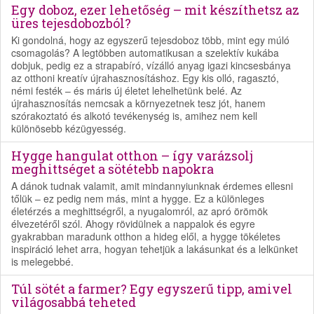
Egy doboz, ezer lehetőség – mit készíthetsz az
üres tejesdobozból?
Ki gondolná, hogy az egyszerű tejesdoboz több, mint egy múló
csomagolás? A legtöbben automatikusan a szelektív kukába
dobjuk, pedig ez a strapabíró, vízálló anyag igazi kincsesbánya
az otthoni kreatív újrahasznosításhoz. Egy kis olló, ragasztó,
némi festék – és máris új életet lehelhetünk belé. Az
újrahasznosítás nemcsak a környezetnek tesz jót, hanem
szórakoztató és alkotó tevékenység is, amihez nem kell
különösebb kézügyesség.
Hygge hangulat otthon – így varázsolj
meghittséget a sötétebb napokra
A dánok tudnak valamit, amit mindannyiunknak érdemes ellesni
tőlük – ez pedig nem más, mint a hygge. Ez a különleges
életérzés a meghittségről, a nyugalomról, az apró örömök
élvezetéről szól. Ahogy rövidülnek a nappalok és egyre
gyakrabban maradunk otthon a hideg elől, a hygge tökéletes
inspiráció lehet arra, hogyan tehetjük a lakásunkat és a lelkünket
is melegebbé.
Túl sötét a farmer? Egy egyszerű tipp, amivel
világosabbá teheted