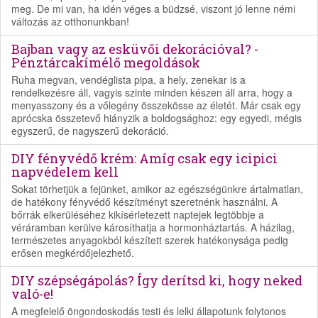
meg. De mi van, ha idén véges a büdzsé, viszont jó lenne némi
változás az otthonunkban!
Bajban vagy az esküvői dekorációval? -
Pénztárcakímélő megoldások
Ruha megvan, vendéglista pipa, a hely, zenekar is a
rendelkezésre áll, vagyis szinte minden készen áll arra, hogy a
menyasszony és a vőlegény összekösse az életét. Már csak egy
aprócska összetevő hiányzik a boldogsághoz: egy egyedi, mégis
egyszerű, de nagyszerű dekoráció.
DIY fényvédő krém: Amíg csak egy icipici
napvédelem kell
Sokat törhetjük a fejünket, amikor az egészségünkre ártalmatlan,
de hatékony fényvédő készítményt szeretnénk használni. A
bőrrák elkerüléséhez kikísérletezett naptejek legtöbbje a
véráramban kerülve károsíthatja a hormonháztartás. A házilag,
természetes anyagokból készített szerek hatékonysága pedig
erősen megkérdőjelezhető.
DIY szépségápolás? Így derítsd ki, hogy neked
való-e!
A megfelelő öngondoskodás testi és lelki állapotunk folytonos