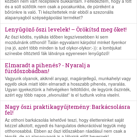
közben nem várt receptekre bukkantam. Felfedeztem, hogy a főtt
és a sült sütőtök nem csak a pocakunkba, de püréként a
bőrünkre is való. Ti készítettetek már ebből a szezonális
alapanyagból szépségápolási terméket?
Lenyűgöző őszi levelek! – Örökítsd meg őket!
Az őszi ködös, nyálkás időben legszívesebben ki sem
mozdulnánk otthonól! Talán egyvalami kárpótol minket ilyenkor
(na jó, azért több minden is tud olykor-olykor:-)): a lombjukat
színesbe öltöztető fák látványa egyenesen lenyűgöző!
Elmaradt a pihenés? - Nyaralj a
fürdőszobádban!
Vagyunk olyanok, akiknél anyagi, magánjellegű, munkahelyi vagy
egyéb okok miatt idén elmaradt a hosszabb pihenés, nyaralás.
Ugyan igyekeztünk a hétvégéken feltöltődni, de legyünk őszinték,
azért egy több napos „elvonulást” is el tudtunk volna viselni.
Nagy őszi praktikagyűjtemény: Barkácsolásra
fel!
Az otthoni barkácsolás lehetővé teszi, hogy élettereinket saját
kézzel alkotott, egyedi és hangulatos dekorációval tegyük még
otthonosabbá. Ebben az őszi időszakban ráadásul nem csak a
témák, de az alapanyagok is a lábaink előtt hevernek!