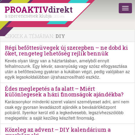
PROAKTIV
direkt
a szerencsések klubja
| 2011 óta
CIKKEK A TÉMÁBAN:
DIY
Régi befőttesüvegek új szerepben – ne dobd ki
őket, rengeteg lehetőség rejlik bennük
Kevés olyan tárgy van a háztartásban, amelyből ennyit
felhalmozunk. Egy lekvár, savanyúság vagy szósz elfogyasztása
után a befőttesüveg gyakran a kukában végzi, pedig valójában az
egyik legsokoldalúbban újrahasznosítható eszköz.
Édes meglepetés a fa alatt – Miért
különlegesek a házi finomságok ajándékba?
Karácsonykor mindenki szeret valami személyeset adni, ami nem
csak egy gyorsan levadászott ajándék a bevásárlóközpont
polcáról. Ilyenkor kerül elő a legkedvesebb, legszívhezszólóbb
meglepetés: a saját kezűleg készített finomság.
Közeleg az advent – DIY kalendárium a