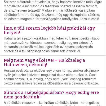
Sokszor előfordult már veled is, hogy hosszas keresés után végre
megtaláltad a méretben és fazonban hozzád passzoló farmert,
de a színe nem tetszett? Miután én már többször vásároltam
sötétebb farmert, és úgy éreztem, még egy kis koptatás ráférne,
beleástam magam a farmervilágosítás fortélyaiba. Lássuk csak!
Íme, a téli szezon legjobb házipraktikái egy
helyen!
Habár a téli szezon korábban még fehér volt, most pedig inkább
már csak szürke, témában azonban máig nagyon színes! A
háztartási praktikák mellett leginkább az adventi dekorációs
ötletek és a téli szépségápolási tanácsok jönnek jól.
Még nem vagy elkésve! – Ha közeleg a
Halloween, dekorálj!
Hosszú évek óta az október egy olyan hónap, amikor alkalmunk
nyílik jelmezbe öltöztetni magunkat és az otthonunkat is. Csak
semmi bonyolult, a lényeg, hogy némi „vér”, esetleg rémületet
okozó elem is keveredjen az öltözékünk és a dekorációnk közé.
Sütőtök a szépségápolásban? Hogy eddig erre
nem gondoltunk!
A sütőtökös receptek – konkrétan sütőtökös krém - keresgélése