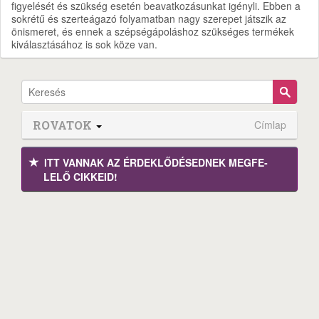
figyelését és szükség esetén beavatkozásunkat igényli. Ebben a
sokrétű és szerteágazó folyamatban nagy szerepet játszik az
önismeret, és ennek a szépségápoláshoz szükséges termékek
kiválasztásához is sok köze van.
ROVATOK
Címlap
ITT VANNAK AZ ÉRDEK­LŐDÉ­SEDNEK MEGFE­
LELŐ CIKKEID!