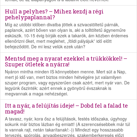
Hull a pelyhes? – Mihez kezdj a régi
pehelypaplannal?
Míg az utóbbi időben divatba jöttek a szivacstöltetű párnák,
paplanok, azért bőven van olyan is, aki a tolltöltetű ágyneműre
esküszik. 10-15 évig bírják ezek a takarók, ám közben érdemes
ellenőrizni őket, mert meglehet, „földi pályájuk” idő előtt
befejeződött. De mi lesz velük ezek után?
Mentsd meg a nyarat ezekkel a trükkökkel! –
Szuper ötletek a nyárra!
Nyáron mintha minden IS könnyebben menne. Mert süt a Nap,
mert jó idő van, mert biztos minden hétvégére jut valamilyen
szuper program, vagy egyszerűen csak azért, mert nyár van. De
legyünk őszinték: azért ennek a gyönyörű évszaknak is
megvannak a maga nehézségei.
Itt a nyár, a felújítás ideje! – Dobd fel a falad te
magad!
A tavasz, nyár, kora ősz a felújítások, festés időszaka, úgyhogy
sokunk már biztos lázban ég emiatt! (A szerencsésebbek már túl
is vannak rajt, netán takarítanak!:-)) Mindezt egy hosszasabb
tervezés, spórolás, anyagbeszerzés, szakemberkeresés előzi