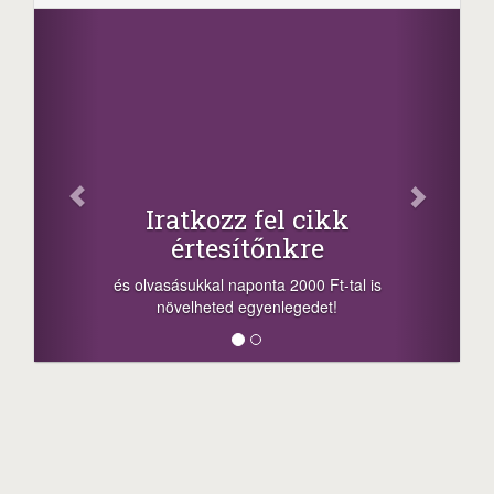
Osz
Iratkozz fel cikk
értesítőnkre
-nyeremény
a sorsolás 
és olvasásukkal naponta 2000 Ft-tal is
megosztási 
növelheted egyenlegedet!