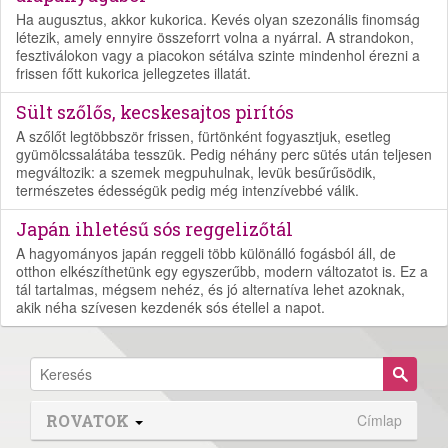
Ha augusztus, akkor kukorica. Kevés olyan szezonális finomság
létezik, amely ennyire összeforrt volna a nyárral. A strandokon,
fesztiválokon vagy a piacokon sétálva szinte mindenhol érezni a
frissen főtt kukorica jellegzetes illatát.
Sült szőlős, kecskesajtos pirítós
A szőlőt legtöbbször frissen, fürtönként fogyasztjuk, esetleg
gyümölcssalátába tesszük. Pedig néhány perc sütés után teljesen
megváltozik: a szemek megpuhulnak, levük besűrűsödik,
természetes édességük pedig még intenzívebbé válik.
Japán ihletésű sós reggelizőtál
A hagyományos japán reggeli több különálló fogásból áll, de
otthon elkészíthetünk egy egyszerűbb, modern változatot is. Ez a
tál tartalmas, mégsem nehéz, és jó alternatíva lehet azoknak,
akik néha szívesen kezdenék sós étellel a napot.
ROVATOK
Címlap