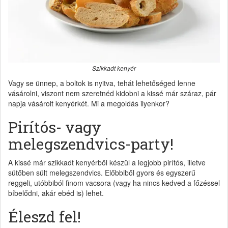
Szikkadt kenyér
Vagy se ünnep, a boltok is nyitva, tehát lehetőséged lenne
vásárolni, viszont nem szeretnéd kidobni a kissé már száraz, pár
napja vásárolt kenyérkét. Mi a megoldás ilyenkor?
Pirítós- vagy
melegszendvics-party!
A kissé már szikkadt kenyérből készül a legjobb pirítós, illetve
sütőben sült melegszendvics. Előbbiből gyors és egyszerű
reggeli, utóbbiból finom vacsora (vagy ha nincs kedved a főzéssel
bíbelődni, akár ebéd is) lehet.
Éleszd fel!