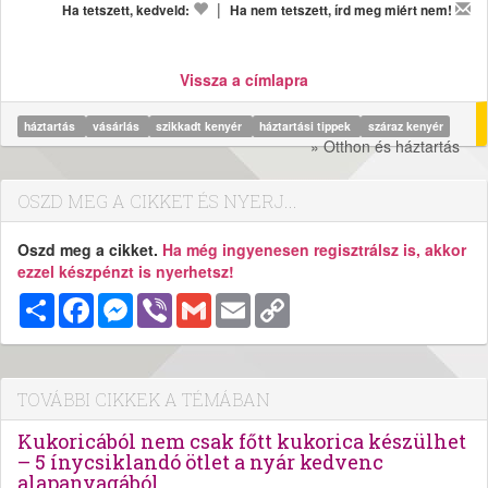
|
Ha tetszett, kedveld:
Ha nem tetszett, írd meg miért nem!
Vissza a címlapra
háztartás
vásárlás
szikkadt kenyér
háztartási tippek
száraz kenyér
» Otthon és háztartás
OSZD MEG A CIKKET ÉS NYERJ...
Oszd meg a cikket.
Ha még ingyenesen regisztrálsz is, akkor
ezzel készpénzt is nyerhetsz!
Megosztás
Facebook
Messenger
Viber
Gmail
Email
Copy
Link
TOVÁBBI CIKKEK A TÉMÁBAN
Kukoricából nem csak főtt kukorica készülhet
– 5 ínycsiklandó ötlet a nyár kedvenc
alapanyagából