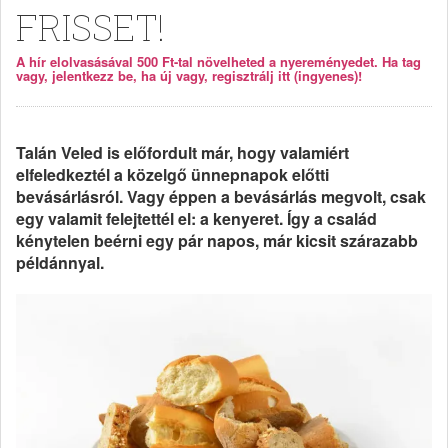
FRISSET!
A hír elolvasásával 500 Ft-tal növelheted a nyereményedet. Ha tag
vagy, jelentkezz be, ha új vagy, regisztrálj itt (ingyenes)!
Talán Veled is előfordult már, hogy valamiért
elfeledkeztél a közelgő ünnepnapok előtti
bevásárlásról. Vagy éppen a bevásárlás megvolt, csak
egy valamit felejtettél el: a kenyeret. Így a család
kénytelen beérni egy pár napos, már kicsit szárazabb
példánnyal.