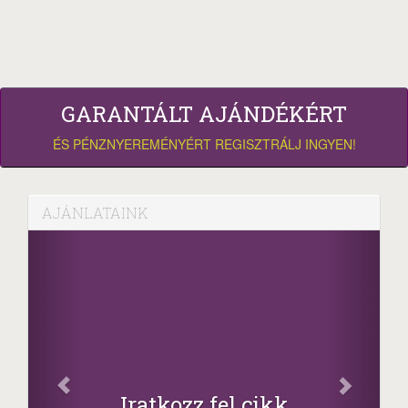
GARANTÁLT AJÁNDÉKÉRT
ÉS PÉNZNYEREMÉNYÉRT REGISZTRÁLJ INGYEN!
AJÁNLATAINK
Iratkozz fel cikk