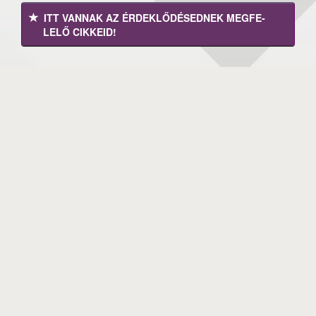
ITT VANNAK AZ ÉRDEK­LŐDÉ­SEDNEK MEGFE­
LELŐ CIKKEID!