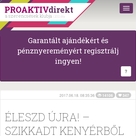
PROAKTIV
direkt
a szerencsések klubja
| 2011 óta
Garantált ajándékért és
pénznyereményért regisztrálj
ingyen!
?
2017.06.18. 08:35:36
14106
347
ÉLESZD ÚJRA! –
SZIKKADT KENYÉRBŐL