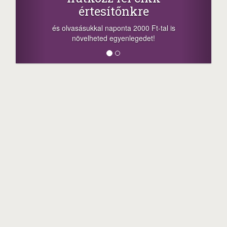
értesítőnkre
-
és olvasásukkal naponta 2000 Ft-tal is
m
növelheted egyenlegedet!