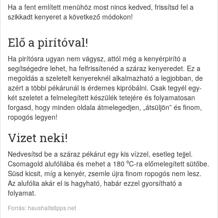
Ha a fent említett menühöz most nincs kedved, frissítsd fel a
szikkadt kenyeret a következő módokon!
Elő a pirítóval!
Ha pirítósra ugyan nem vágysz, attól még a kenyérpirító a
segítségedre lehet, ha felfrissítenéd a száraz kenyeredet. Ez a
megoldás a szeletelt kenyereknél alkalmazható a legjobban, de
azért a többi pékárunál is érdemes kipróbálni. Csak tegyél egy-
két szeletet a felmelegített készülék tetejére és folyamatosan
forgasd, hogy minden oldala átmelegedjen, „átsüljön” és finom,
ropogós legyen!
Vizet neki!
Nedvesítsd be a száraz pékárut egy kis vízzel, esetleg tejjel.
Csomagold alufóliába és mehet a 180 ⁰C-ra előmelegített sütőbe.
Süsd kicsit, míg a kenyér, zsemle újra finom ropogós nem lesz.
Az alufólia akár el is hagyható, habár ezzel gyorsítható a
folyamat.
Forrás: haushaltstipps.net