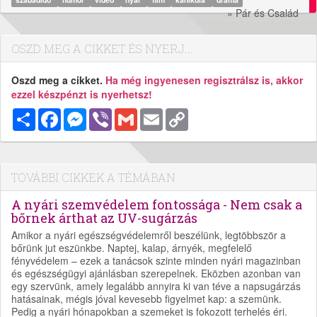
» Pár és Család
OSZD MEG A CIKKET ÉS NYERJ...
Oszd meg a cikket.
Ha még ingyenesen regisztrálsz is, akkor
ezzel készpénzt is nyerhetsz!
Megosztás
Facebook
Messenger
Viber
Gmail
Email
Copy
Link
TOVÁBBI CIKKEK A TÉMÁBAN
A nyári szemvédelem fontossága - Nem csak a
bőrnek árthat az UV-sugárzás
Amikor a nyári egészségvédelemről beszélünk, legtöbbször a
bőrünk jut eszünkbe. Naptej, kalap, árnyék, megfelelő
fényvédelem – ezek a tanácsok szinte minden nyári magazinban
és egészségügyi ajánlásban szerepelnek. Eközben azonban van
egy szervünk, amely legalább annyira ki van téve a napsugárzás
hatásainak, mégis jóval kevesebb figyelmet kap: a szemünk.
Pedig a nyári hónapokban a szemeket is fokozott terhelés éri.