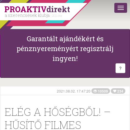
PROAKTIV
direkt
a szerencsések klubja
| 2011 óta
Garantált ajándékért és
pénznyereményért regisztrálj
ingyen!
?
2021.08.02. 17:47:20
10509
234
ELÉG A HŐSÉGBŐL! –
HŰSÍTŐ FILMES