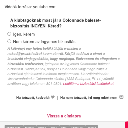
Videók forrása: youtube.com
A klubtagoknak most jár a Colonnade baleset-
biztosítás INGYEN. Kéred?
Igen, kérem
Nem kérem az ingyenes biztosítást
A kötvényt egy héten belül küldjük e-mailen a
neked@proaktivdirekt.com címről. Kérjük tedd ezt a címet a
leveleződ címjegyzékébe, hogy megkapd. Elolvastam és elfogadom a
, igénylem az ingyenes Colonnade baleset-
biztosítási feltételeket
biztosítást. Hozzájárulok, hogy az Colonnade vagy megbízottja a
biztosítási ajánlataival telefonon megkeressen. Hozzájárulásodat
visszavonhatod a Colonnade címére (1388 Budapest, Pf. 14.) küldött
levélben vagy telefonon: 801-0801.
Letöltöm a biztosítási feltételeket.
|
Ha tetszett, kedveld:
Ha nem tetszett, írd meg miért nem!
Vissza a címlapra
szabadidő
humor
videó
nyár
film
kánikula
dráma