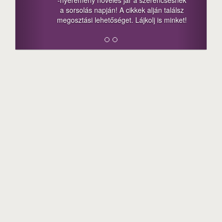
-nyeremény növelés jár a szerencsésnek
a sorsolás napján! A cikkek alján találsz
megosztási lehetőséget. Lájkolj is minket!