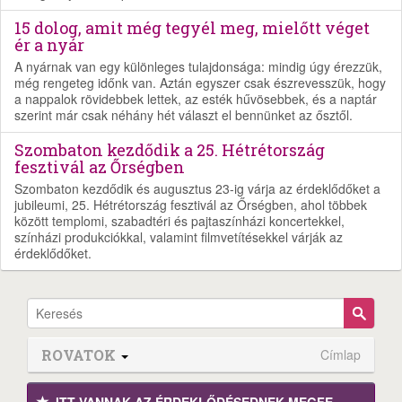
15 dolog, amit még tegyél meg, mielőtt véget
ér a nyár
A nyárnak van egy különleges tulajdonsága: mindig úgy érezzük,
még rengeteg időnk van. Aztán egyszer csak észrevesszük, hogy
a nappalok rövidebbek lettek, az esték hűvösebbek, és a naptár
szerint már csak néhány hét választ el bennünket az ősztől.
Szombaton kezdődik a 25. Hétrétország
fesztivál az Őrségben
Szombaton kezdődik és augusztus 23-ig várja az érdeklődőket a
jubileumi, 25. Hétrétország fesztivál az Őrségben, ahol többek
között templomi, szabadtéri és pajtaszínházi koncertekkel,
színházi produkciókkal, valamint filmvetítésekkel várják az
érdeklődőket.
ROVATOK
Címlap