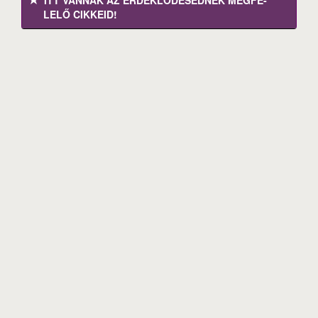
ITT VANNAK AZ ÉRDEK­LŐDÉ­SEDNEK MEGFE­
LELŐ CIKKEID!