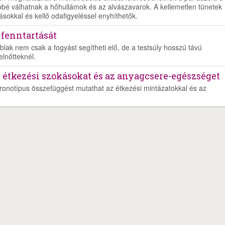
bé válhatnak a hőhullámok és az alvászavarok. A kellemetlen tünetek
ásokkal és kellő odafigyeléssel enyhíthetők.
 fenntartását
blak nem csak a fogyást segítheti elő, de a testsúly hosszú távú
elnőtteknél.
z étkezési szokásokat és az anyagcsere-egészséget
kronotípus összefüggést mutathat az étkezési mintázatokkal és az