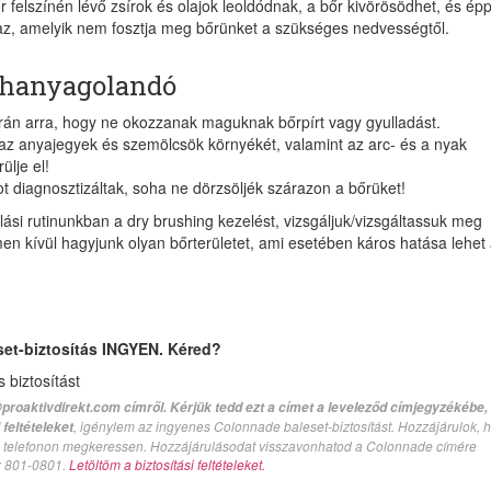
 felszínén lévő zsírok és olajok leoldódnak, a bőr kivörösödhet, és ép
 az, amelyik nem fosztja meg bőrünket a szükséges nedvességtől.
a hanyagolandó
orán arra, hogy ne okozzanak maguknak bőrpírt vagy gyulladást.
, az anyajegyek és szemölcsök környékét, valamint az arc- és a nyak
lje el!
kot diagnosztizáltak, soha ne dörzsöljék szárazon a bőrüket!
lási rutinunkban a dry brushing kezelést, vizsgáljuk/vizsgáltassuk meg
en kívül hagyjunk olyan bőrterületet, ami esetében káros hatása lehet
set-biztosítás INGYEN. Kéred?
biztosítást
proaktivdirekt.com címről. Kérjük tedd ezt a címet a leveleződ címjegyzékébe,
, igénylem az ingyenes Colonnade baleset-biztosítást. Hozzájárulok, 
feltételeket
val telefonon megkeressen. Hozzájárulásodat visszavonhatod a Colonnade címére
n: 801-0801.
Letöltöm a biztosítási feltételeket.