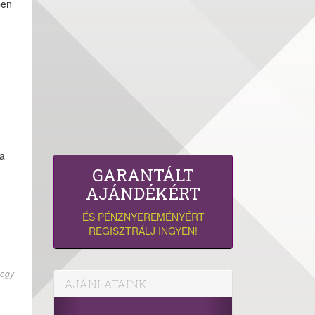
pen
 a
GARANTÁLT
AJÁNDÉKÉRT
ÉS PÉNZNYEREMÉNYÉRT
REGISZTRÁLJ INGYEN!
hogy
AJÁNLATAINK