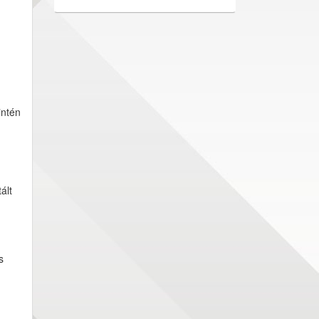
intén
ált
s