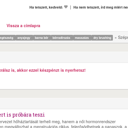
|
Ha tetszett, kedveld:
Ha nem tetszett, írd meg miért n
Vissza a címlapra
» Szép
egészség
anyajegy
barna bőr
bőrradírozás
masszázs
dry brushing
álsz is, akkor ezzel készpénzt is nyerhetsz!
t is próbára teszi
zervezet hőháztartását terheli meg, hanem a női hormonrendszer
en megváltozhat a menstruációs ciklus, felerősödhetnek a panaszok, a