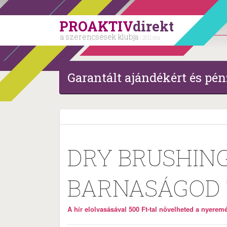
PROAKTIV
direkt
a szerencsések klubja
| 2011 óta
Garantált ajándékért és pén
DRY BRUSHING
BARNASÁGOD 
A hír elolvasásával 500 Ft-tal növelheted a nyeremén