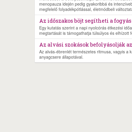
menopauza idején pedig gyakoribbá és intenzíveb
megfelelő folyadékpótlással, életmódbeli változtat
Az időszakos böjt segítheti a fogyás
Egy kutatás szerint a napi nyolcórás étkezési időa
megtartását is támogathatja túlsúlyos és elhízott f
Az alvási szokások befolyásolják a
Az alvás-ébrenlét természetes ritmusa, vagyis a 
anyagcsere állapotával.