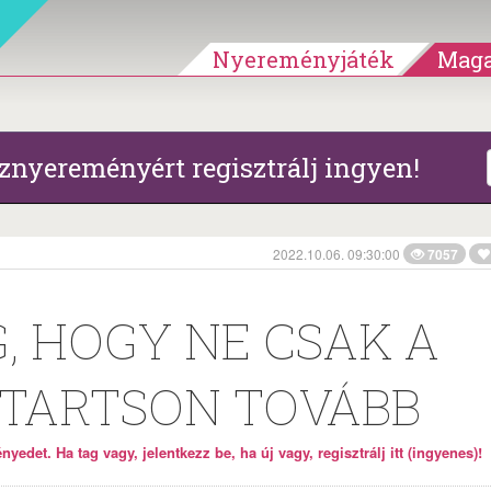
Nyereményjáték
Maga
znyereményért regisztrálj ingyen!
2022.10.06. 09:30:00
7057
, HOGY NE CSAK A
TARTSON TOVÁBB
yedet. Ha tag vagy, jelentkezz be, ha új vagy, regisztrálj itt (ingyenes)!