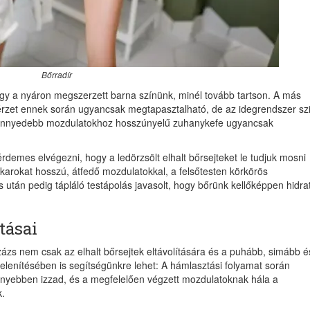
Bőrradír
ogy a nyáron megszerzett barna színünk, minél tovább tartson. A más
érzet ennek során ugyancsak megtapasztalható, de az idegrendszer sz
 könnyedebb mozdulatokhoz hosszúnyelű zuhanykefe ugyancsak
érdemes elvégezni, hogy a ledörzsölt elhalt bőrsejteket le tudjuk mosni
 karokat hosszú, átfedő mozdulatokkal, a felsőtesten körkörös
s után pedig tápláló testápolás javasolt, hogy bőrünk kellőképpen hidrat
tásai
zázs nem csak az elhalt bőrsejtek eltávolítására és a puhább, simább é
elenítésében is segítségünkre lehet: A hámlasztási folyamat során
önnyebben izzad, és a megfelelően végzett mozdulatoknak hála a
k.