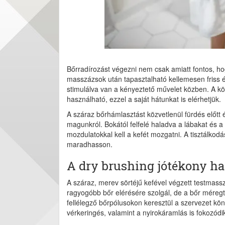
Bőrradírozást végezni nem csak amiatt fontos, h
masszázsok után tapasztalható kellemesen friss 
stimulálva van a kényeztető művelet közben. A
használható, ezzel a saját hátunkat is elérhetjük.
A száraz bőrhámlasztást közvetlenül fürdés előtt 
magunkról. Bokától felfelé haladva a lábakat és a
mozdulatokkal kell a kefét mozgatni. A tisztálkodá
maradhasson.
A dry brushing jótékony ha
A száraz, merev sörtéjű kefével végzett testmass
ragyogóbb bőr elérésére szolgál, de a bőr méregt
fellélegző bőrpólusokon keresztül a szervezet k
vérkeringés, valamint a nyirokáramlás is fokozódi