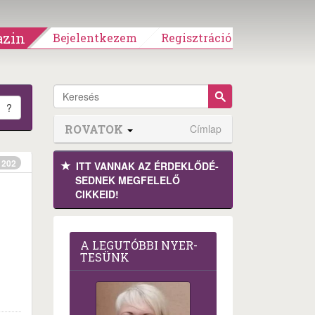
zin
Bejelentkezem
Regisztráció
?
ROVATOK
Címlap
202
ITT VANNAK AZ ÉRDEK­LŐDÉ­
SEDNEK MEGFE­LELŐ
CIKKEID!
A LEG­U­TÓB­BI NYER­
TE­SÜNK