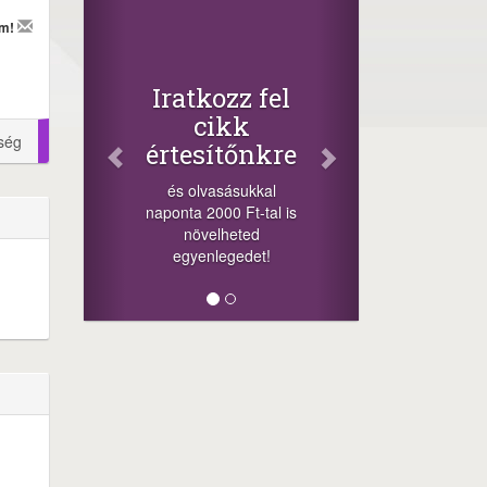
Face
em!
Oszd
cikke
+1.000.0
Iratkozz fel
-nyeremény 
cikk
a szeren
ség
értesítőnkre
sorsolás 
cikkek alj
és olvasásukkal
megos
naponta 2000 Ft-tal is
lehetőséget
növelheted
min
egyenlegedet!