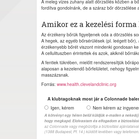
A meleg vizes zuhany alatt dörzsölés közben a bőr
fordítva gondolnánk, de a száraz bőr dörzsölése
Amikor ez a kezelési form
Az érzékeny bőrük figyeljenek oda a dörzsölés s
A hegek, az egyéb bőrsérülések (pl. leégett bőr)
érzékenyebb bőrét viszont mindenki gondosan kerü
A cellulituszben érintettek és azok, akiknél bőrrá
A fentiek tükrében, mielőtt rendszeresítjük bőrápo
alaposan a kezelendő bőrfelületet, nehogy figyelm
masszázsnak.
Forrás:
www.health.clevelandclinic.org
A klubtagoknak most jár a Colonnade bale
Igen, kérem
Nem kérem az ingyenes 
A kötvényt egy héten belül küldjük e-mailen a neked@
hogy megkapd. Elolvastam és elfogadom a biztosítási 
az Colonnade vagy megbízottja a biztosítási ajánlatai
(1388 Budapest, Pf. 14.) küldött levélben vagy telefono