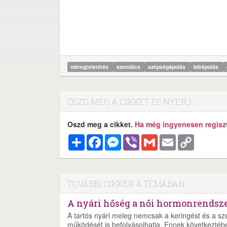
méregtelenítés
szemölcs
szépségápolás
bőrápolás
OSZD MEG A CIKKET ÉS NYERJ...
Oszd meg a cikket.
Ha még ingyenesen regisztr
Megosztás
Facebook
Messenger
Viber
Gmail
Email
Copy
Link
TOVÁBBI CIKKEK A TÉMÁBAN
A nyári hőség a női hormonrendszer
A tartós nyári meleg nemcsak a keringést és a s
működését is befolyásolhatja. Ennek következtéb