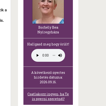
ik a
is.
Borbély Bea
Nyíregyháza
Hallgasd meg hogy örült!
A következő nyertes
hirdetés dátuma:
2026.09.16.
Csatlakozz ingyen, ha Te
is nyerni szeretnél!