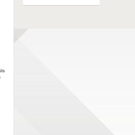
lis
a