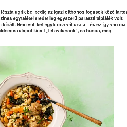
tészta ugrik be, pedig az igazi otthonos fogások közé tartoz
zínes egytálétel eredetileg egyszerű paraszti táplálék volt:
c kínált. Nem volt két egyforma változata – és ez így van ma 
ldséges alapot kicsit „feljavítanánk”, és húsos, még