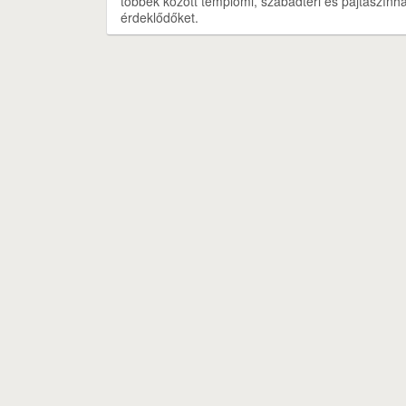
többek között templomi, szabadtéri és pajtaszínház
érdeklődőket.
Nyereményjáték
Rólunk
Szolgáltatás
Ját