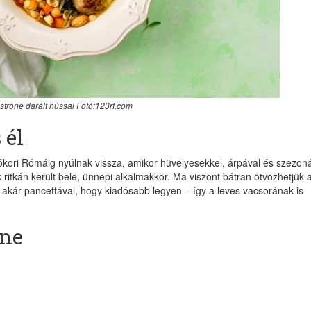
strone darált hússal Fotó:123rf.com
 él
kori Rómáig nyúlnak vissza, amikor hüvelyesekkel, árpával és szezoná
 ritkán került bele, ünnepi alkalmakkor. Ma viszont bátran ötvözhetjük 
 akár pancettával, hogy kiadósabb legyen – így a leves vacsorának is
one