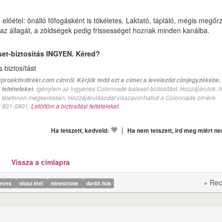
őétel: önálló főfogásként is tökéletes. Laktató, tápláló, mégis megőrz
ja az állagát, a zöldségek pedig frissességet hoznak minden kanálba.
set-biztosítás INGYEN. Kéred?
biztosítást
proaktivdirekt.com címről. Kérjük tedd ezt a címet a leveleződ címjegyzékébe,
, igénylem az ingyenes Colonnade baleset-biztosítást. Hozzájárulok, 
feltételeket
val telefonon megkeressen. Hozzájárulásodat visszavonhatod a Colonnade címére
n: 801-0801.
Letöltöm a biztosítási feltételeket.
|
Ha tetszett, kedveld:
Ha nem tetszett, írd meg miért n
Vissza a címlapra
» Rec
leves
olasz étel
minestrone
darált hús