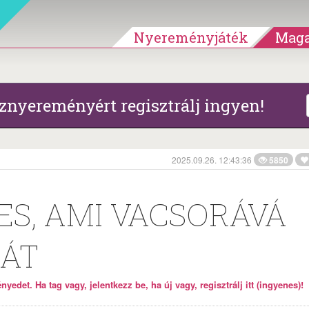
Nyereményjáték
Maga
znyereményért regisztrálj ingyen!
2025.09.26. 12:43:36
5850
ES, AMI VACSORÁVÁ
GÁT
yedet. Ha tag vagy, jelentkezz be, ha új vagy, regisztrálj itt (ingyenes)!