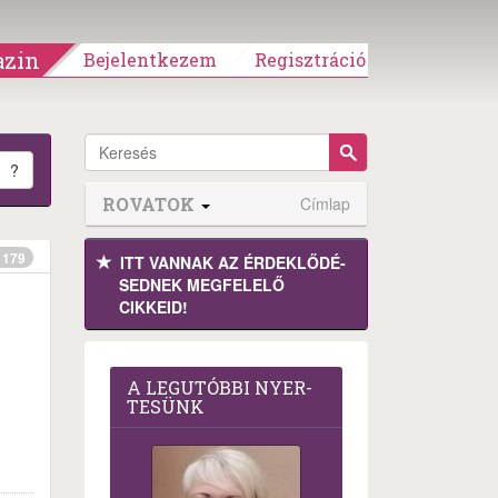
zin
Bejelentkezem
Regisztráció
?
ROVATOK
Címlap
179
ITT VANNAK AZ ÉRDEK­LŐDÉ­
SEDNEK MEGFE­LELŐ
CIKKEID!
A LEG­U­TÓB­BI NYER­
TE­SÜNK