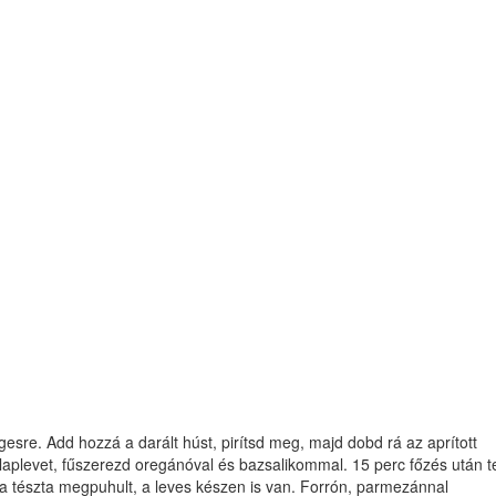
gesre. Add hozzá a darált húst, pirítsd meg, majd dobd rá az aprított
aplevet, fűszerezd oregánóval és bazsalikommal. 15 perc főzés után 
r a tészta megpuhult, a leves készen is van. Forrón, parmezánnal