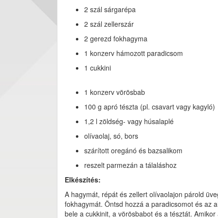
2 szál sárgarépa
2 szál zellerszár
2 gerezd fokhagyma
1 konzerv hámozott paradicsom
1 cukkini
1 konzerv vörösbab
100 g apró tészta (pl. csavart vagy kagyló)
1,2 l zöldség- vagy húsalaplé
olívaolaj, só, bors
szárított oregánó és bazsalikom
reszelt parmezán a tálaláshoz
Elkészítés:
A hagymát, répát és zellert olívaolajon párold üve
fokhagymát. Öntsd hozzá a paradicsomot és az al
bele a cukkinit, a vörösbabot és a tésztát. Amiko