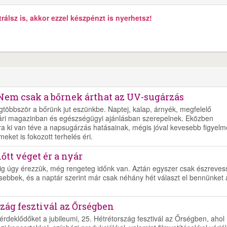
álsz is, akkor ezzel készpénzt is nyerhetsz!
Nem csak a bőrnek árthat az UV-sugárzás
többször a bőrünk jut eszünkbe. Naptej, kalap, árnyék, megfelelő
ári magazinban és egészségügyi ajánlásban szerepelnek. Eközben
a ki van téve a napsugárzás hatásainak, mégis jóval kevesebb figyelm
ket is fokozott terhelés éri.
őtt véget ér a nyár
ig úgy érezzük, még rengeteg időnk van. Aztán egyszer csak észreves
sebbek, és a naptár szerint már csak néhány hét választ el bennünket 
zág fesztivál az Őrségben
rdeklődőket a jubileumi, 25. Hétrétország fesztivál az Őrségben, ahol