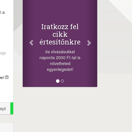
Face
Oszd
i a
cikke
+1.000.0
Iratkozz fel
-nyeremény 
cikk
a szeren
értesítőnkre
sorsolás 
cikkek alj
és olvasásukkal
hogy
megos
naponta 2000 Ft-tal is
lehetőséget
növelheted
min
egyenlegedet!
em!
ept