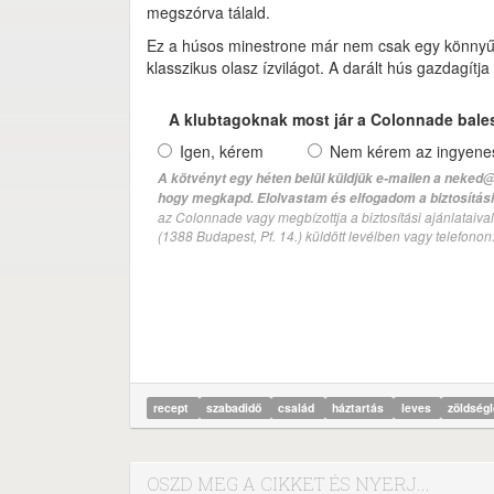
megszórva tálald.
Ez a húsos minestrone már nem csak egy könnyű el
klasszikus olasz ízvilágot. A darált hús gazdagít
A klubtagoknak most jár a Colonnade bale
Igen, kérem
Nem kérem az ingyenes 
A kötvényt egy héten belül küldjük e-mailen a neked@
hogy megkapd. Elolvastam és elfogadom a biztosítási 
az Colonnade vagy megbízottja a biztosítási ajánlatai
(1388 Budapest, Pf. 14.) küldött levélben vagy telefono
recept
szabadidő
család
háztartás
leves
zöldség
OSZD MEG A CIKKET ÉS NYERJ...