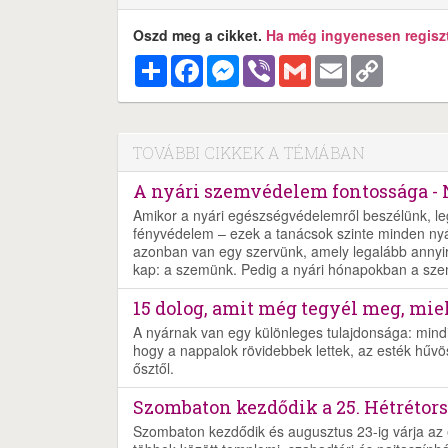
Oszd meg a cikket.
Ha még ingyenesen regisztr
Megosztás
Facebook
Messenger
Viber
Gmail
Email
Copy
Link
TOVÁBBI CIKKEK A TÉMÁBAN
A nyári szemvédelem fontossága - 
Amikor a nyári egészségvédelemről beszélünk, leg
fényvédelem – ezek a tanácsok szinte minden ny
azonban van egy szervünk, amely legalább annyir
kap: a szemünk. Pedig a nyári hónapokban a szeme
15 dolog, amit még tegyél meg, miel
A nyárnak van egy különleges tulajdonsága: mind
hogy a nappalok rövidebbek lettek, az esték hűvö
ősztől.
Szombaton kezdődik a 25. Hétrétors
Szombaton kezdődik és augusztus 23-ig várja az é