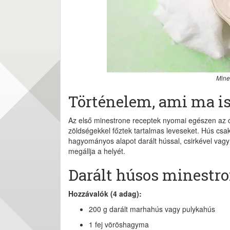
Mine
Történelem, ami ma is
Az első minestrone receptek nyomai egészen az ó
zöldségekkel főztek tartalmas leveseket. Hús csak
hagyományos alapot darált hússal, csirkével vagy
megállja a helyét.
Darált húsos minestr
Hozzávalók (4 adag):
200 g darált marhahús vagy pulykahús
1 fej vöröshagyma