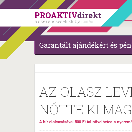
PROAKTIV
direkt
a szerencsések klubja
| 2011 óta
Garantált ajándékért és pén
AZ OLASZ LEV
NŐTTE KI MA
A hír elolvasásával 500 Ft-tal növelheted a nyeremén