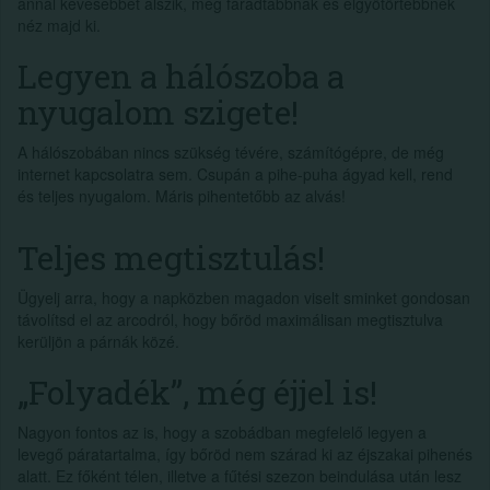
annál kevesebbet alszik, még fáradtabbnak és elgyötörtebbnek
néz majd ki.
Legyen a hálószoba a
nyugalom szigete!
A hálószobában nincs szükség tévére, számítógépre, de még
internet kapcsolatra sem. Csupán a pihe-puha ágyad kell, rend
és teljes nyugalom. Máris pihentetőbb az alvás!
Teljes megtisztulás!
Ügyelj arra, hogy a napközben magadon viselt sminket gondosan
távolítsd el az arcodról, hogy bőröd maximálisan megtisztulva
kerüljön a párnák közé.
„Folyadék”, még éjjel is!
Nagyon fontos az is, hogy a szobádban megfelelő legyen a
levegő páratartalma, így bőröd nem szárad ki az éjszakai pihenés
alatt. Ez főként télen, illetve a fűtési szezon beindulása után lesz