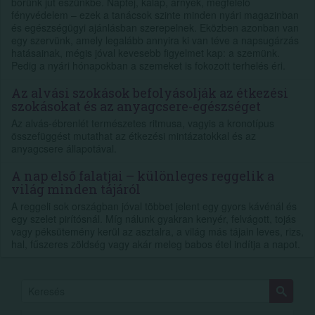
bőrünk jut eszünkbe. Naptej, kalap, árnyék, megfelelő
fényvédelem – ezek a tanácsok szinte minden nyári magazinban
és egészségügyi ajánlásban szerepelnek. Eközben azonban van
egy szervünk, amely legalább annyira ki van téve a napsugárzás
hatásainak, mégis jóval kevesebb figyelmet kap: a szemünk.
Pedig a nyári hónapokban a szemeket is fokozott terhelés éri.
Az alvási szokások befolyásolják az étkezési
szokásokat és az anyagcsere-egészséget
Az alvás-ébrenlét természetes ritmusa, vagyis a kronotípus
összefüggést mutathat az étkezési mintázatokkal és az
anyagcsere állapotával.
A nap első falatjai – különleges reggelik a
világ minden tájáról
A reggeli sok országban jóval többet jelent egy gyors kávénál és
egy szelet pirítósnál. Míg nálunk gyakran kenyér, felvágott, tojás
vagy péksütemény kerül az asztalra, a világ más tájain leves, rizs,
hal, fűszeres zöldség vagy akár meleg babos étel indítja a napot.