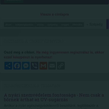
Vissza a címlapra
» Szépség
divat
szépségápolás
alvás
szépség
reggel
ébredés
OSZD MEG A CIKKET ÉS NYERJ...
Oszd meg a cikket.
Ha még ingyenesen regisztrálsz is, akkor
ezzel készpénzt is nyerhetsz!
Megosztás
Facebook
Messenger
Viber
Gmail
Email
Copy
Link
TOVÁBBI CIKKEK A TÉMÁBAN
A nyári szemvédelem fontossága - Nem csak a
bőrnek árthat az UV-sugárzás
Amikor a nyári egészségvédelemről beszélünk, legtöbbször a