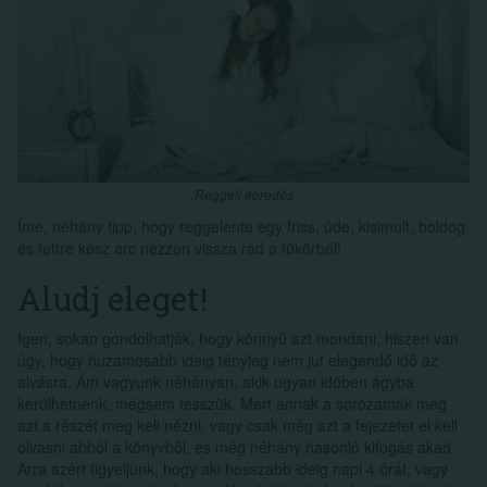
Reggeli ébredés
Íme, néhány tipp, hogy reggelente egy friss, üde, kisimult, boldog
és tettre kész arc nézzen vissza rád a tükörből!
Aludj eleget!
Igen, sokan gondolhatják, hogy könnyű azt mondani, hiszen van
úgy, hogy huzamosabb ideig tényleg nem jut elegendő idő az
alvásra. Ám vagyunk néhányan, akik ugyan időben ágyba
kerülhetnénk, mégsem tesszük. Mert annak a sorozatnak még
azt a részét meg kell nézni, vagy csak még azt a fejezetet el kell
olvasni abból a könyvből, és még néhány hasonló kifogás akad.
Arra azért figyeljünk, hogy aki hosszabb ideig napi 4 órát, vagy