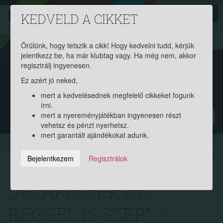
PROAKTIV
direkt
KEDVELD A CIKKET
a szerencsések klubja
| 2011 óta
Örülünk, hogy tetszik a cikk! Hogy kedvelni tudd, kérjük
jelentkezz be, ha már klubtag vagy. Ha még nem, akkor
Garantált ajándékért és
regisztrálj ingyenesen.
Ez azért jó neked,
pénznyereményért regisztrálj
mert a kedvelésednek megfelelő cikkeket fogunk
ingyen!
írni.
mert a nyereményjátékban ingyenesen részt
?
vehetsz és pénzt nyerhetsz.
mert garantált ajándékokat adunk.
2015.08.29. 18:30:21
10175
227
Bejelentkezem
Regisztrálok
„AZ AKI SZÉP, AZ
REGGEL IS SZÉP” –