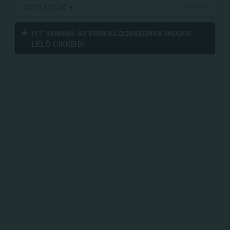
ROVATOK
Címlap
ITT VANNAK AZ ÉRDEK­LŐDÉ­SEDNEK MEGFE­
LELŐ CIKKEID!