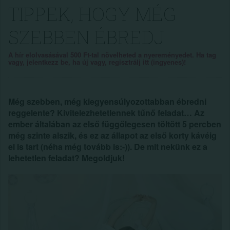
TIPPEK, HOGY MÉG
SZEBBEN ÉBREDJ
A hír elolvasásával 500 Ft-tal növelheted a nyereményedet. Ha tag
vagy, jelentkezz be, ha új vagy, regisztrálj itt (ingyenes)!
Még szebben, még kiegyensúlyozottabban ébredni
reggelente? Kivitelezhetetlennek tűnő feladat… Az
ember általában az első függőlegesen töltött 5 percben
még szinte alszik, és ez az állapot az első korty kávéig
el is tart (néha még tovább is:-)). De mit nekünk ez a
lehetetlen feladat? Megoldjuk!