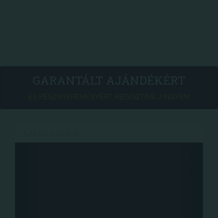
GARANTÁLT AJÁNDÉKÉRT
ÉS PÉNZNYEREMÉNYÉRT REGISZTRÁLJ INGYEN!
AJÁNLATAINK
Face