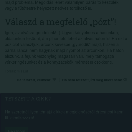
majd probléma. Megoldás lehet valamilyen párásító készülék,
vagy a fűtőtestre helyezett nedves törölköző is.
Válaszd a megfelelő „pózt”!
Igen, az alvásra gondolunk!:-) Ugyan kényelmes a hasunkon,
oldalunkon feküdni, ám pihentető lehet az alvás háton is! Ha ezt a
pozíciót választjuk, arcunk kevésbé „gyűrődik” majd, hiszen a
párna ráncai nem hagynak majd nyomot az arcunkon. Ha háton
alszunk, a fejünk viszonylag magasan van, mely támogatja
vérkeringésünket és a könnyzacskók méretét is csökkenti.
Forrás: miss.at
|
Ha tetszett, kedveld:
Ha nem tetszett, írd meg miért nem!
TETSZETT A CIKK?
Ha szeretnél ilyen témájú cikkek megjelenéséről értesítést kapni,
itt jelentkezz rá!
Beállítom