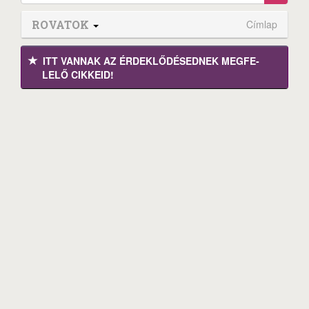
ROVATOK
Címlap
ITT VANNAK AZ ÉRDEK­LŐDÉ­SEDNEK MEGFE­
LELŐ CIKKEID!