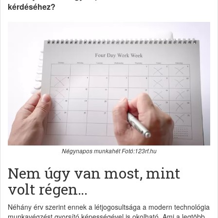
kérdéséhez?
Négynapos munkahét Fotó:123rf.hu
Nem úgy van most, mint
volt régen…
Néhány érv szerint ennek a létjogosultsága a modern technológia
munkavégzést gyorsító képességével is okolható. Ami a legtöbb