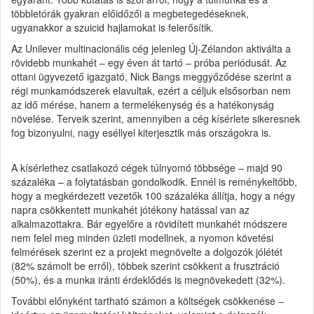
többletórák gyakran előidőzői a megbetegedéseknek,
ugyanakkor a szuicid hajlamokat is felerősítik.
Az Unilever multinacionális cég jelenleg Új-Zélandon aktiválta a
rövidebb munkahét – egy éven át tartó – próba periódusát. Az
ottani ügyvezető igazgató, Nick Bangs meggyőződése szerint a
régi munkamódszerek elavultak, ezért a céljuk elsősorban nem
az idő mérése, hanem a termelékenység és a hatékonyság
növelése. Terveik szerint, amennyiben a cég kísérlete sikeresnek
fog bizonyulni, nagy eséllyel kiterjesztik más országokra is.
A kísérlethez csatlakozó cégek túlnyomó többsége – majd 90
százaléka – a folytatásban gondolkodik. Ennél is reménykeltőbb,
hogy a megkérdezett vezetők 100 százaléka állítja, hogy a négy
napra csökkentett munkahét jótékony hatással van az
alkalmazottakra. Bár egyelőre a rövidített munkahét módszere
nem felel meg minden üzleti modellnek, a nyomon követési
felmérések szerint ez a projekt megnövelte a dolgozók jólétét
(82% számolt be erről), többek szerint csökkent a frusztráció
(50%), és a munka iránti érdeklődés is megnövekedett (32%).
További előnyként tartható számon a költségek csökkenése –