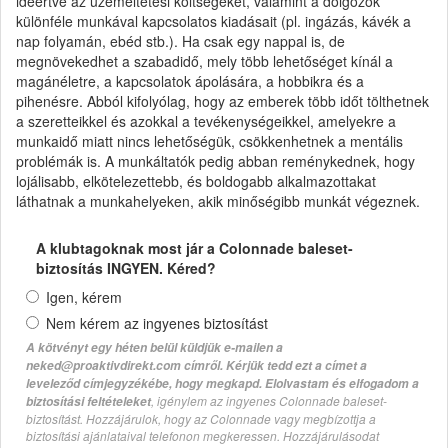
ideértve az üzemeltetési költségeket, valamint a dolgozók
különféle munkával kapcsolatos kiadásait (pl. ingázás, kávék a
nap folyamán, ebéd stb.). Ha csak egy nappal is, de
megnövekedhet a szabadidő, mely több lehetőséget kínál a
magánéletre, a kapcsolatok ápolására, a hobbikra és a
pihenésre. Abból kifolyólag, hogy az emberek több időt tölthetnek
a szeretteikkel és azokkal a tevékenységeikkel, amelyekre a
munkaidő miatt nincs lehetőségük, csökkenhetnek a mentális
problémák is. A munkáltatók pedig abban reménykednek, hogy
lojálisabb, elkötelezettebb, és boldogabb alkalmazottakat
láthatnak a munkahelyeken, akik minőségibb munkát végeznek.
A klubtagoknak most jár a Colonnade baleset-
biztosítás INGYEN. Kéred?
Igen, kérem
Nem kérem az ingyenes biztosítást
A kötvényt egy héten belül küldjük e-mailen a
neked@proaktivdirekt.com címről. Kérjük tedd ezt a címet a
leveleződ címjegyzékébe, hogy megkapd. Elolvastam és elfogadom a
, igénylem az ingyenes Colonnade baleset-
biztosítási feltételeket
biztosítást. Hozzájárulok, hogy az Colonnade vagy megbízottja a
biztosítási ajánlataival telefonon megkeressen. Hozzájárulásodat