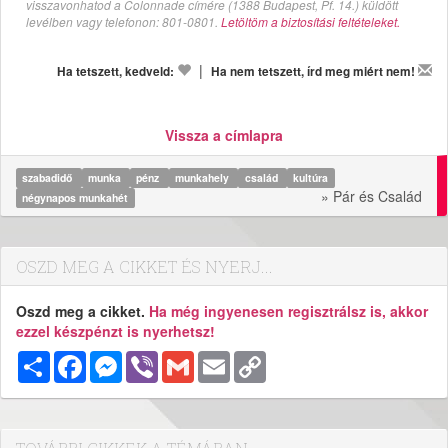
visszavonhatod a Colonnade címére (1388 Budapest, Pf. 14.) küldött
levélben vagy telefonon: 801-0801.
Letöltöm a biztosítási feltételeket.
|
Ha tetszett, kedveld:
Ha nem tetszett, írd meg miért nem!
Vissza a címlapra
szabadidő
munka
pénz
munkahely
család
kultúra
» Pár és Család
négynapos munkahét
OSZD MEG A CIKKET ÉS NYERJ...
Oszd meg a cikket.
Ha még ingyenesen regisztrálsz is, akkor
ezzel készpénzt is nyerhetsz!
Megosztás
Facebook
Messenger
Viber
Gmail
Email
Copy
Link