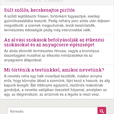
TOVÁBBI CIKKEK A TÉMÁBAN
Sült szőlős, kecskesajtos pirítós
A szőlőt legtöbbször frissen, fürtönként fogyasztjuk, esetleg
gyümölcssalátába tesszük. Pedig néhány perc sütés után teljesen
megváltozik: a szemek megpuhulnak, levük besűrűsödik,
természetes édességük pedig még intenzívebbé válik.
Az alvási szokások befolyásolják az étkezési
szokásokat és az anyagcsere-egészséget
Az alvás-ébrenlét természetes ritmusa, vagyis a kronotípus
összefüggést mutathat az étkezési mintázatokkal és az
anyagcsere állapotával.
Mi történik a testünkkel, amikor nevetünk?
A nevetés néha egy halk mosollyal kezdődik, máskor annyira
erős, hogy könnybe lábad a szemünk, fájni kezd a hasunk, és alig
kapunk levegőt. Bár többnyire egyszerű, ösztönös reakciónak
gondoljuk, a nevetés valójában összetett folyamat, amelyben az
agy, az idegrendszer, az arcizmok és a légzés is részt vesz.