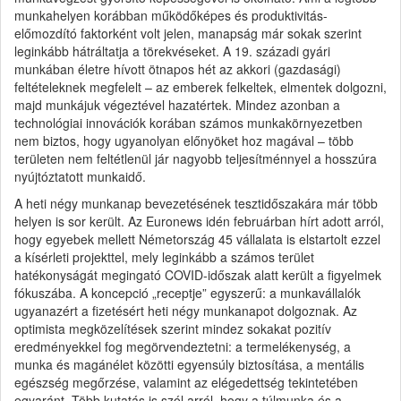
munkahelyen korábban működőképes és produktivitás-
előmozdító faktorként volt jelen, manapság már sokak szerint
leginkább hátráltatja a törekvéseket. A 19. századi gyári
munkában életre hívott ötnapos hét az akkori (gazdasági)
feltételeknek megfelelt – az emberek felkeltek, elmentek dolgozni,
majd munkájuk végeztével hazatértek. Mindez azonban a
technológiai innovációk korában számos munkakörnyezetben
nem biztos, hogy ugyanolyan előnyöket hoz magával – több
területen nem feltétlenül jár nagyobb teljesítménnyel a hosszúra
nyújtóztatott munkaidő.
A heti négy munkanap bevezetésének tesztidőszakára már több
helyen is sor került. Az Euronews idén februárban hírt adott arról,
hogy egyebek mellett Németország 45 vállalata is elstartolt ezzel
a kísérleti projekttel, mely leginkább a számos terület
hatékonyságát megingató COVID-időszak alatt került a figyelmek
fókuszába. A koncepció „receptje” egyszerű: a munkavállalók
ugyanazért a fizetésért heti négy munkanapot dolgoznak. Az
optimista megközelítések szerint mindez sokakat pozitív
eredményekkel fog megörvendeztetni: a termelékenység, a
munka és magánélet közötti egyensúly biztosítása, a mentális
egészség megőrzése, valamint az elégedettség tekintetében
egyaránt. Több kutatás is szól arról, hogy a túlmunka és a