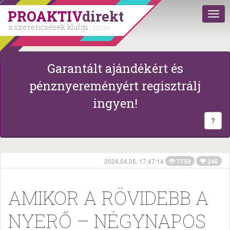
PROAKTIV
direkt
a szerencsések klubja
| 2011 óta
Garantált ajándékért és
pénznyereményért regisztrálj
ingyen!
?
2024.04.05. 17:47:14
7759
246
AMIKOR A RÖVIDEBB A
NYERŐ – NÉGYNAPOS