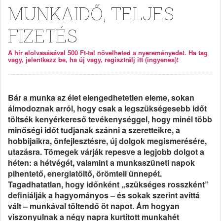
MUNKAIDŐ, TELJES
FIZETÉS
A hír elolvasásával 500 Ft-tal növelheted a nyereményedet. Ha tag
vagy, jelentkezz be, ha új vagy, regisztrálj itt (ingyenes)!
Bár a munka az élet elengedhetetlen eleme, sokan
álmodoznak arról, hogy csak a legszükségesebb időt
töltsék kenyérkereső tevékenységgel, hogy minél több
minőségi időt tudjanak szánni a szeretteikre, a
hobbijaikra, önfejlesztésre, új dolgok megismerésére,
utazásra. Tömegek várják repesve a legjobb dolgot a
héten: a hétvégét, valamint a munkaszüneti napok
pihentető, energiatöltő, örömteli ünnepét.
Tagadhatatlan, hogy időnként „szükséges rosszként”
definiálják a hagyományos – és sokak szerint avíttá
vált – munkával töltendő öt napot. Ám hogyan
viszonyulnak a négy napra kurtított munkahét