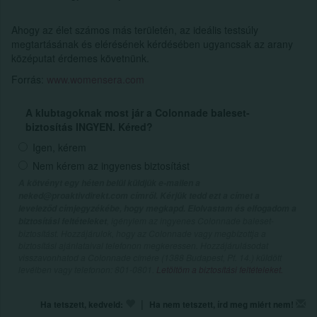
Ahogy az élet számos más területén, az ideális testsúly
megtartásának és elérésének kérdésében ugyancsak az arany
középutat érdemes követnünk.
Forrás:
www.womensera.com
A klubtagoknak most jár a Colonnade baleset-
biztosítás INGYEN. Kéred?
Igen, kérem
Nem kérem az ingyenes biztosítást
A kötvényt egy héten belül küldjük e-mailen a
neked@proaktivdirekt.com címről. Kérjük tedd ezt a címet a
leveleződ címjegyzékébe, hogy megkapd. Elolvastam és elfogadom a
, igénylem az ingyenes Colonnade baleset-
biztosítási feltételeket
biztosítást. Hozzájárulok, hogy az Colonnade vagy megbízottja a
biztosítási ajánlataival telefonon megkeressen. Hozzájárulásodat
visszavonhatod a Colonnade címére (1388 Budapest, Pf. 14.) küldött
levélben vagy telefonon: 801-0801.
Letöltöm a biztosítási feltételeket.
|
Ha tetszett, kedveld:
Ha nem tetszett, írd meg miért nem!