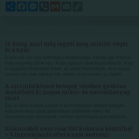
Megosztás
Facebook
Messenger
Viber
Gmail
Email
Copy
Link
TOVÁBBI CIKKEK A TÉMÁBAN
15 dolog, amit még tegyél meg, mielőtt véget
ér a nyár
A nyárnak van egy különleges tulajdonsága: mindig úgy érezzük,
még rengeteg időnk van. Aztán egyszer csak észrevesszük, hogy
a nappalok rövidebbek lettek, az esték hűvösebbek, és a naptár
szerint már csak néhány hét választ el bennünket az ősztől.
A szívinfarktusos betegek vérében gyakran
mutatható ki magas mikro- és nanoműanyag-
szint
Egy új olasz kutatás szerint a szívinfarktuson átesett betegek
koszorúereiben jóval gyakrabban találhatók mikro- és
nanoműanyag-részecskék, mint az egészséges személyeknél.
Kukoricából nem csak főtt kukorica készülhet
– 5 ínycsiklandó ötlet a nyár kedvenc