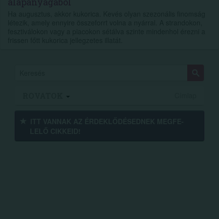
alapanyagából
Ha augusztus, akkor kukorica. Kevés olyan szezonális finomság
létezik, amely ennyire összeforrt volna a nyárral. A strandokon,
fesztiválokon vagy a piacokon sétálva szinte mindenhol érezni a
frissen főtt kukorica jellegzetes illatát.
ROVATOK
Címlap
ITT VANNAK AZ ÉRDEK­LŐDÉ­SEDNEK MEGFE­
LELŐ CIKKEID!