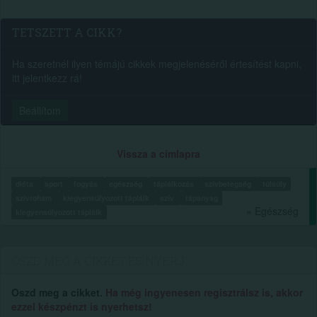
TETSZETT A CIKK?
Ha szeretnél ilyen témájú cikkek megjelenéséről értesítést kapni,
itt jelentkezz rá!
Beállítom
Vissza a címlapra
diéta
sport
fogyás
egészség
táplálkozás
szívbetegség
túlsúly
szívroham
kiegyensúlyozott táplálk
szív
tápanyag
» Egészség
kiegyensúlyozott táplálk
OSZD MEG A CIKKET ÉS NYERJ...
Oszd meg a cikket.
Ha még ingyenesen regisztrálsz is, akkor
ezzel készpénzt is nyerhetsz!