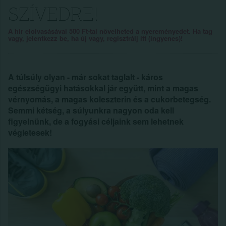
SZÍVEDRE!
A hír elolvasásával 500 Ft-tal növelheted a nyereményedet. Ha tag
vagy, jelentkezz be, ha új vagy, regisztrálj itt (ingyenes)!
A túlsúly olyan - már sokat taglalt - káros
egészségügyi hatásokkal jár együtt, mint a magas
vérnyomás, a magas koleszterin és a cukorbetegség.
Semmi kétség, a súlyunkra nagyon oda kell
figyelnünk, de a fogyási céljaink sem lehetnek
végletesek!