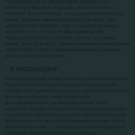
A szélsőséges étrendi változás negatív hatással lehet a
szervezetünk állapotára, és súlyosan növeli a szívroham
kockázatát. Az étrendváltozás, ha egészséges kereteken belül
történik, számtalan egészségügyi előnnyel jár együtt. Nem
szabad szem elől téveszteni, hogy a soványság ugyanolyan
kóros lehet, mint az elhízás. A tápanyagban gazdag,
kiegyensúlyozott étrend is tartalmaz bizonyos mennyiségű
kalóriát, és ez így is van jól, sohase éheztessük a szervezetünket!
A tápanyaghiány súlyos betegségek kialakulásához vezethet,
amit a szívünk szintén megérez.
…a testmozgást!
A fizikai túlhajszoltság valóban növelheti a szívroham kockázatát,
illetve a hirtelen bevezetett és túlságosan megterhelő sport
ronthatja a szív egészségét, viszont a mozgásszegény életmód a
szívrohamon átesettek túlélési esélyét rontja.
De az edzéseknek van egy biztonságos kerete, ami a
súlykontroll, leginkább a testzsír-izom arányérték szempontjából
nagyon fontos. A fokozatosság elvét és saját fizikai állapotunkat
figyelembe véve, ha kell szakértői tanácsadást követve, állítsuk
össze edzéstervünket - a gyakoriságot, az edzés hosszát és az
intenzitását egyaránt folyamatosan monitorozva.