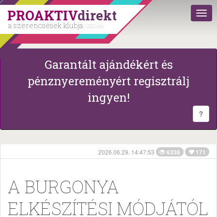
PROAKTIV
direkt
a szerencsések klubja
| 2011 óta
Garantált ajándékért és
pénznyereményért regisztrálj
ingyen!
?
2026.06.29. 14:47:53
6336
171
A BURGONYA
ELKÉSZÍTÉSI MÓDJÁTÓL