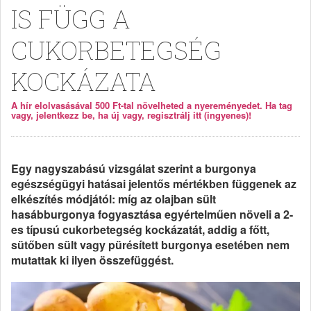
IS FÜGG A
CUKORBETEGSÉG
KOCKÁZATA
A hír elolvasásával 500 Ft-tal növelheted a nyereményedet. Ha tag
vagy, jelentkezz be, ha új vagy, regisztrálj itt (ingyenes)!
Egy nagyszabású vizsgálat szerint a burgonya
egészségügyi hatásai jelentős mértékben függenek az
elkészítés módjától: míg az olajban sült
hasábburgonya fogyasztása egyértelműen növeli a 2-
es típusú cukorbetegség kockázatát, addig a főtt,
sütőben sült vagy pürésített burgonya esetében nem
mutattak ki ilyen összefüggést.