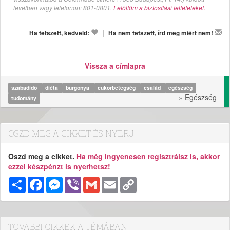
levélben vagy telefonon: 801-0801.
Letöltöm a biztosítási feltételeket.
|
Ha tetszett, kedveld:
Ha nem tetszett, írd meg miért nem!
Vissza a címlapra
szabadidő
diéta
burgonya
cukorbetegség
család
egészség
» Egészség
tudomány
OSZD MEG A CIKKET ÉS NYERJ...
Oszd meg a cikket.
Ha még ingyenesen regisztrálsz is, akkor
ezzel készpénzt is nyerhetsz!
Megosztás
Facebook
Messenger
Viber
Gmail
Email
Copy
Link
TOVÁBBI CIKKEK A TÉMÁBAN