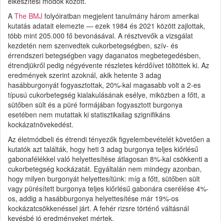
elkészítési módok között.
A
The BMJ
folyóiratban megjelent tanulmány három amerikai
kutatás adatait elemezte — ezek 1984 és 2021 között zajlottak,
több mint 205.000 fő bevonásával. A résztvevők a vizsgálat
kezdetén nem szenvedtek cukorbetegségben, szív- és
érrendszeri betegségben vagy daganatos megbetegedésben,
étrendjükről pedig négyévente részletes kérdőívet töltöttek ki. Az
eredmények szerint azoknál, akik hetente 3 adag
hasábburgonyát fogyasztottak, 20%-kal magasabb volt a 2-es
típusú cukorbetegség kialakulásának esélye, miközben a főtt, a
sütőben sült és a püré formájában fogyasztott burgonya
esetében nem mutattak ki statisztikailag szignifikáns
kockázatnövekedést.
Az életmódbeli és étrendi tényezők figyelembevételét követően a
kutatók azt találták, hogy heti 3 adag burgonya teljes kiőrlésű
gabonafélékkel való helyettesítése átlagosan 8%-kal csökkenti a
cukorbetegség kockázatát. Egyáltalán nem mindegy azonban,
hogy milyen burgonyát helyettesítünk: míg a főtt, sütőben sült
vagy pürésített burgonya teljes kiőrlésű gabonára cserélése 4%-
os, addig a hasábburgonya helyettesítése már 19%-os
kockázatcsökkenéssel járt. A fehér rizsre történő váltásnál
kevésbé jó eredményeket mértek.