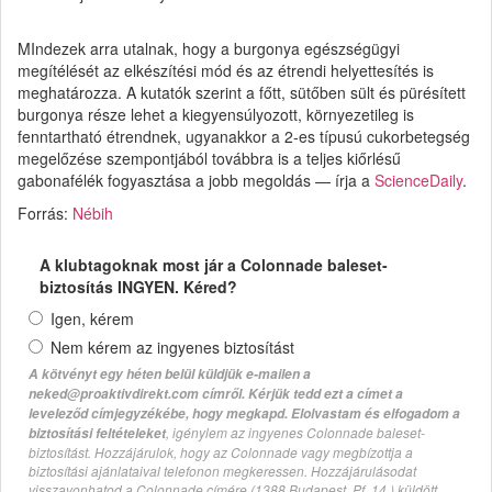
MIndezek arra utalnak, hogy a burgonya egészségügyi
megítélését az elkészítési mód és az étrendi helyettesítés is
meghatározza. A kutatók szerint a főtt, sütőben sült és pürésített
burgonya része lehet a kiegyensúlyozott, környezetileg is
fenntartható étrendnek, ugyanakkor a 2-es típusú cukorbetegség
megelőzése szempontjából továbbra is a teljes kiőrlésű
gabonafélék fogyasztása a jobb megoldás — írja a
ScienceDaily
.
Forrás:
Nébih
A klubtagoknak most jár a Colonnade baleset-
biztosítás INGYEN. Kéred?
Igen, kérem
Nem kérem az ingyenes biztosítást
A kötvényt egy héten belül küldjük e-mailen a
neked@proaktivdirekt.com címről. Kérjük tedd ezt a címet a
leveleződ címjegyzékébe, hogy megkapd. Elolvastam és elfogadom a
, igénylem az ingyenes Colonnade baleset-
biztosítási feltételeket
biztosítást. Hozzájárulok, hogy az Colonnade vagy megbízottja a
biztosítási ajánlataival telefonon megkeressen. Hozzájárulásodat
visszavonhatod a Colonnade címére (1388 Budapest, Pf. 14.) küldött