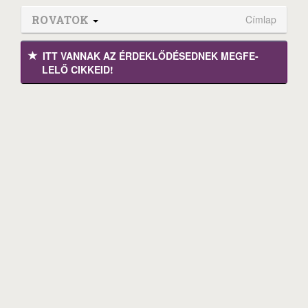
ROVATOK
Címlap
ITT VANNAK AZ ÉRDEK­LŐDÉ­SEDNEK MEGFE­
LELŐ CIKKEID!