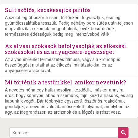
Sült szőlős, kecskesajtos pirítós
A szőlőt legtöbbször frissen, fürtönként fogyasztjuk, esetleg
gyümölcssalátába tesszük. Pedig néhány perc sütés után teljesen
megváltozik: a szemek megpuhulnak, levük besűrűsödik,
természetes édességük pedig még intenzívebbé válik.
Az alvási szokások befolyásolják az étkezési
szokásokat és az anyagcsere-egészséget
Az alvás-ébrenlét természetes ritmusa, vagyis a kronotípus
összefüggést mutathat az étkezési mintázatokkal és az
anyagcsere állapotával.
Mi történik a testünkkel, amikor nevetünk?
A nevetés néha egy halk mosollyal kezdődik, máskor annyira
erős, hogy könnybe lábad a szemünk, fájni kezd a hasunk, és alig
kapunk levegőt. Bár többnyire egyszerű, ösztönös reakciónak
gondoljuk, a nevetés valójában összetett folyamat, amelyben az
agy, az idegrendszer, az arcizmok és a légzés is részt vesz.