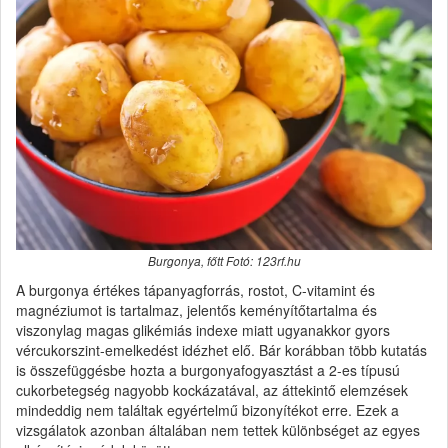
Burgonya, főtt Fotó: 123rf.hu
A burgonya értékes tápanyagforrás, rostot, C-vitamint és
magnéziumot is tartalmaz, jelentős keményítőtartalma és
viszonylag magas glikémiás indexe miatt ugyanakkor gyors
vércukorszint-emelkedést idézhet elő. Bár korábban több kutatás
is összefüggésbe hozta a burgonyafogyasztást a 2-es típusú
cukorbetegség nagyobb kockázatával, az áttekintő elemzések
mindeddig nem találtak egyértelmű bizonyítékot erre. Ezek a
vizsgálatok azonban általában nem tettek különbséget az egyes