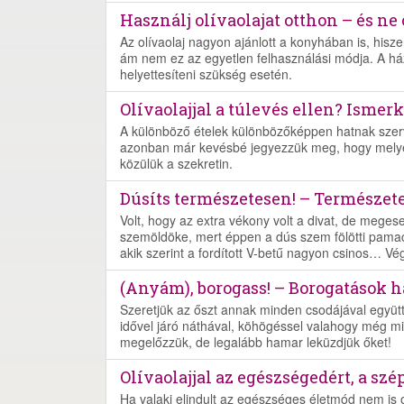
Használj olívaolajat otthon – és ne 
Az olívaolaj nagyon ajánlott a konyhában is, hisz
ám nem ez az egyetlen felhasználási módja. A há
helyettesíteni szükség esetén.
Olívaolajjal a túlevés ellen? Ismer
A különböző ételek különbözőképpen hatnak szerve
azonban már kevésbé jegyezzük meg, hogy melyek
közülük a szekretin.
Dúsíts természetesen! – Természet
Volt, hogy az extra vékony volt a divat, de megese
szemöldöke, mert éppen a dús szem fölötti pamac
akik szerint a fordított V-betű nagyon csinos… Végü
(Anyám), borogass! – Borogatások h
Szeretjük az őszt annak minden csodájával együtt,
idővel járó náthával, köhögéssel valahogy még m
megelőzzük, de legalább hamar leküzdjük őket!
Olívaolajjal az egészségedért, a szé
Ha valaki elindult az egészséges életmód nem is oly