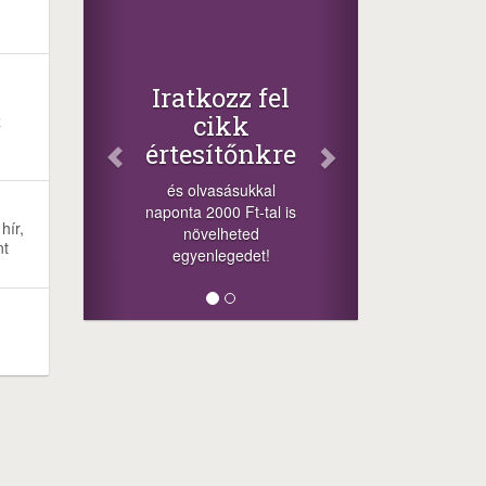
Iratkozz fel
cikk
z
értesítőnkre
és olvasásukkal
naponta 2000 Ft-tal is
hír,
növelheted
nt
egyenlegedet!