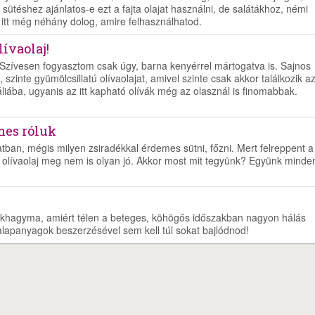
éshez ajánlatos-e ezt a fajta olajat használni, de salátákhoz, némi
 itt még néhány dolog, amire felhasználhatod.
ívaolaj!
 Szívesen fogyasztom csak úgy, barna kenyérrel mártogatva is. Sajnos
szinte gyümölcsillatú olívaolajat, amivel szinte csak akkor találkozik a
iába, ugyanis az itt kapható olívák még az olasznál is finomabbak.
mes róluk
ban, mégis milyen zsiradékkal érdemes sütni, főzni. Mert felreppent a 
 olívaolaj meg nem is olyan jó. Akkor most mit tegyünk? Együnk minde
fokhagyma, amiért télen a beteges, köhögős időszakban nagyon hálás
 alapanyagok beszerzésével sem kell túl sokat bajlódnod!