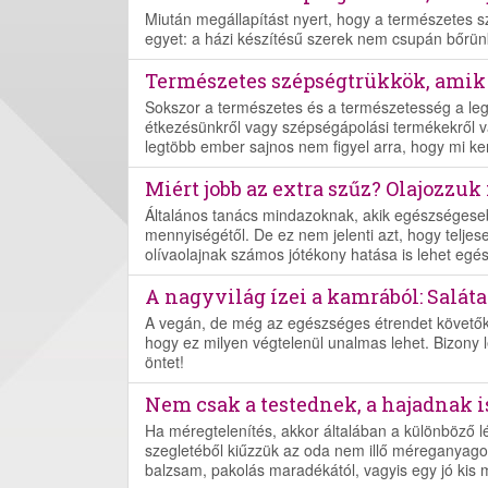
Miután megállapítást nyert, hogy a természetes 
egyet: a házi készítésű szerek nem csupán bőrün
Természetes szépségtrükkök, amik
Sokszor a természetes és a természetesség a le
étkezésünkről vagy szépségápolási termékekről v
legtöbb ember sajnos nem figyel arra, hogy mi k
Miért jobb az extra szűz? Olajozzuk
Általános tanács mindazoknak, akik egészségeseb
mennyiségétől. De ez nem jelenti azt, hogy teljese
olívaolajnak számos jótékony hatása is lehet egé
A nagyvilág ízei a kamrából: Salát
A vegán, de még az egészséges étrendet követőkről
hogy ez milyen végtelenül unalmas lehet. Bizony 
öntet!
Nem csak a testednek, a hajadnak is
Ha méregtelenítés, akkor általában a különböző 
szegletéből kiűzzük az oda nem illő méreganyago
balzsam, pakolás maradékától, vagyis egy jó kis m