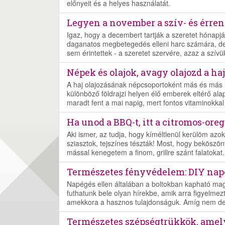
előnyeit és a helyes használatát.
Legyen a november a szív- és érren
Igaz, hogy a decembert tartják a szeretet hónapjá
daganatos megbetegedés elleni harc számára, de
sem érintettek - a szeretet szervére, azaz a szívü
Népek és olajok, avagy olajozd a ha
A haj olajozásának népcsoportoként más és más
különböző földrajzi helyen élő emberek eltérő ala
maradt fent a mai napig, mert fontos vitaminokkal 
Ha unod a BBQ-t, itt a citromos-ore
Aki ismer, az tudja, hogy kíméltlenül kerülöm azo
sziasztok, tejszínes tészták! Most, hogy beköszö
mással kenegetem a finom, grillre szánt falatokat.
Természetes fényvédelem: DIY napé
Napégés ellen általában a boltokban kapható ma
futhatunk bele olyan hírekbe, amik arra figyelme
amekkora a hasznos tulajdonságuk. Amíg nem derül 
Természetes szépségtrükkök, amel