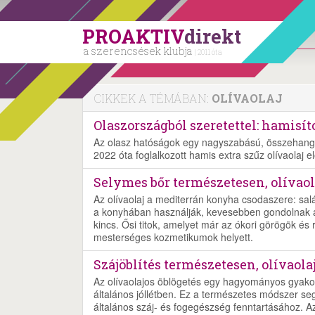
PROAKTIV
direkt
a szerencsések klubja
| 2011 óta
CIKKEK A TÉMÁBAN:
OLÍVAOLAJ
Olaszországból szeretettel: hamisíto
Az olasz hatóságok egy nagyszabású, összehangol
2022 óta foglalkozott hamis extra szűz olívaolaj e
Selymes bőr természetesen, olívaol
Az olívaolaj a mediterrán konyha csodaszere: salá
a konyhában használják, kevesebben gondolnak ar
kincs. Ősi titok, amelyet már az ókori görögök és 
mesterséges kozmetikumok helyett.
Szájöblítés természetesen, olívaolaj
Az olívaolajos öblögetés egy hagyományos gyako
általános jóllétben. Ez a természetes módszer seg
általános száj- és fogegészség fenntartásához. A