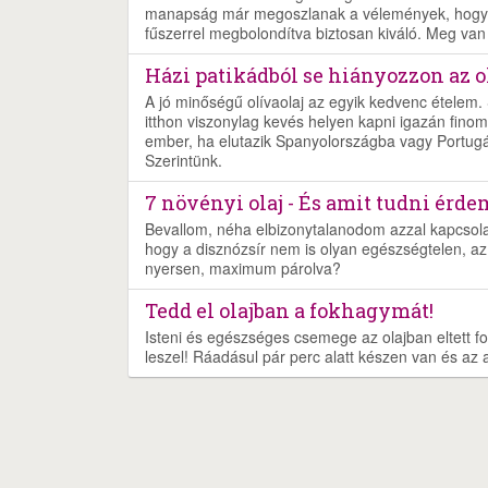
manapság már megoszlanak a vélemények, hogy süt
fűszerrel megbolondítva biztosan kiváló. Meg van
Házi patikádból se hiányozzon az ol
A jó minőségű olívaolaj az egyik kedvenc ételem.
itthon viszonylag kevés helyen kapni igazán finom, 
ember, ha elutazik Spanyolországba vagy Portugál
Szerintünk.
7 növényi olaj - És amit tudni érde
Bevallom, néha elbizonytalanodom azzal kapcsolat
hogy a disznózsír nem is olyan egészségtelen, az
nyersen, maximum párolva?
Tedd el olajban a fokhagymát!
Isteni és egészséges csemege az olajban eltett 
leszel! Ráadásul pár perc alatt készen van és az