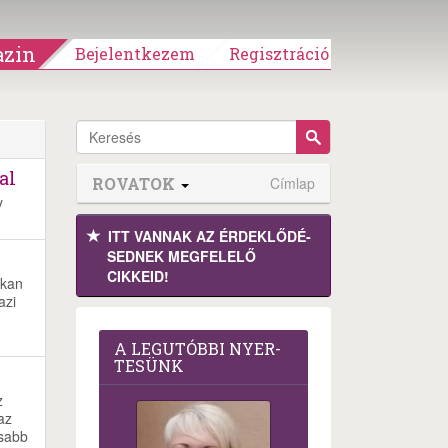
zin
Bejelentkezem
Regisztráció
al
ROVATOK
Címlap
y
ITT VANNAK AZ ÉRDEK­LŐDÉ­
SEDNEK MEGFE­LELŐ
CIKKEID!
okan
azi
A LEG­U­TÓB­BI NYER­
TE­SÜNK
z
az
osabb