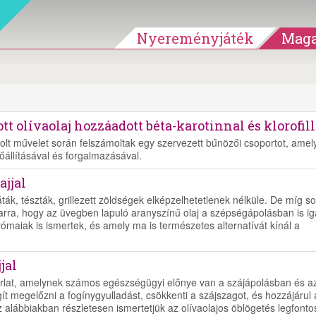
Nyereményjáték
Maga
tt olívaolaj hozzáadott béta-karotinnal és klorofill
t művelet során felszámoltak egy szervezett bűnözői csoportot, amel
lőállításával és forgalmazásával.
ajjal
ták, tészták, grillezett zöldségek elképzelhetetlenek nélküle. De míg s
ra, hogy az üvegben lapuló aranyszínű olaj a szépségápolásban is ig
rómaiak is ismertek, és amely ma is természetes alternatívát kínál a
jal
rlat, amelynek számos egészségügyi előnye van a szájápolásban és a
ít megelőzni a fogínygyulladást, csökkenti a szájszagot, és hozzájárul 
z alábbiakban részletesen ismertetjük az olívaolajos öblögetés legfont