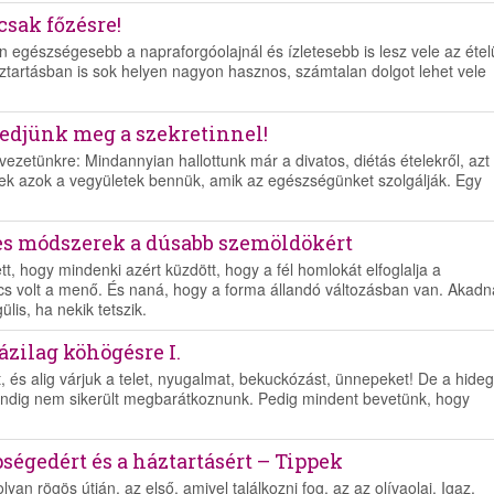
csak főzésre!
en egészségesebb a napraforgóolajnál és ízletesebb is lesz vele az étel
ztartásban is sok helyen nagyon hasznos, számtalan dolgot lehet vele
kedjünk meg a szekretinnel!
zetünkre: Mindannyian hallottunk már a divatos, diétás ételekről, azt
 azok a vegyületek bennük, amik az egészségünket szolgálják. Egy
es módszerek a dúsabb szemöldökért
tt, hogy mindenki azért küzdött, hogy a fél homlokát elfoglalja a
s volt a menő. És naná, hogy a forma állandó változásban van. Akadn
lis, ha nekik tetszik.
ázilag köhögésre I.
 és alig várjuk a telet, nyugalmat, bekuckózást, ünnepeket! De a hideg
indig nem sikerült megbarátkoznunk. Pedig mindent bevetünk, hogy
pségedért és a háztartásért – Tippek
an rögös útján, az első, amivel találkozni fog, az az olívaolaj. Igaz,