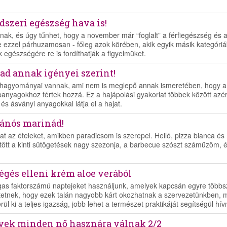
dszeri egészség hava is!
nak, és úgy tűnhet, hogy a november már “foglalt” a férfiegészség és 
 ezzel párhuzamosan - főleg azok körében, akik egyik másik kategóri
k egészségére re is fordíthatják a figyelmüket.
jad annak igényei szerint!
 hagyományai vannak, ami nem is meglepő annak ismeretében, hogy a
panyagokhoz fértek hozzá. Ez a hajápolási gyakorlat többek között azért
és ásványi anyagokkal látja el a hajat.
gánós marinád!
kat az ételeket, amikben paradicsom is szerepel. Helló, pizza bianca és
ntött a kinti sütögetések nagy szezonja, a barbecue szószt száműzöm, 
gés elleni krém aloe verából
gas faktorszámú naptejeket használjunk, amelyek kapcsán egyre többs
ztetnek, hogy ezek talán nagyobb kárt okozhatnak a szervezetünkben, m
ki a teljes igazság, jobb lehet a természet praktikáját segítségül hívn
yek minden nő hasznára válnak 2/2