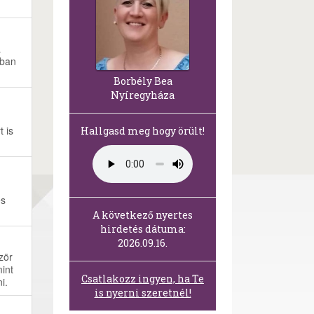
a
ában
Borbély Bea
Nyíregyháza
 is
Hallgasd meg hogy örült!
és
A következő nyertes
hirdetés dátuma:
2026.09.16.
zör
int
Csatlakozz ingyen, ha Te
i.
is nyerni szeretnél!