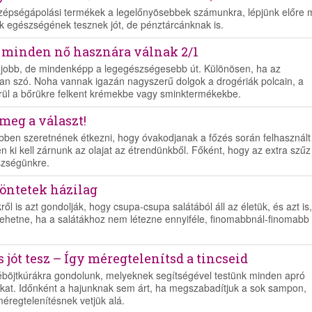
szépségápolási termékek a legelőnyösebbek számunkra, lépjünk előre
k egészségének tesznek jót, de pénztárcánknak is.
 minden nő hasznára válnak 2/1
gjobb, de mindenképp a legegészségesebb út. Különösen, ha az
an szó. Noha vannak igazán nagyszerű dolgok a drogériák polcain, a
erül a bőrükre felkent krémekbe vagy sminktermékekbe.
 meg a választ!
ben szeretnének étkezni, hogy óvakodjanak a főzés során felhasznált 
n ki kell zárnunk az olajat az étrendünkből. Főként, hogy az extra szűz
szségünkre.
aöntetek házilag
 is azt gondolják, hogy csupa-csupa salátából áll az életük, és azt is,
lehetne, ha a salátákhoz nem létezne ennyiféle, finomabbnál-finomabb
 jót tesz – Így méregtelenítsd a tincseid
léböjtkúrákra gondolunk, melyeknek segítségével testünk minden apró
kat. Időnként a hajunknak sem árt, ha megszabadítjuk a sok sampon,
éregtelenítésnek vetjük alá.