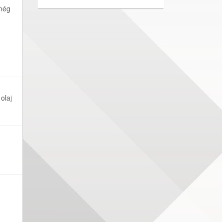
 még
olaj