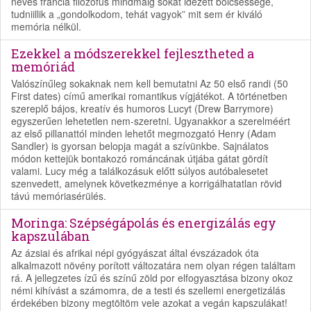
neves francia filozófus mindmáig sokat idézett bölcsessége,
tudniillik a „gondolkodom, tehát vagyok” mit sem ér kiváló
memória nélkül.
Ezekkel a módszerekkel fejlesztheted a
memóriád
Valószínűleg sokaknak nem kell bemutatni Az 50 első randi (50
First dates) című amerikai romantikus vígjátékot. A történetben
szereplő bájos, kreatív és humoros Lucyt (Drew Barrymore)
egyszerűen lehetetlen nem-szeretni. Ugyanakkor a szerelméért
az első pillanattól minden lehetőt megmozgató Henry (Adam
Sandler) is gyorsan belopja magát a szívünkbe. Sajnálatos
módon kettejük bontakozó románcának útjába gátat gördít
valami. Lucy még a találkozásuk előtt súlyos autóbalesetet
szenvedett, amelynek következménye a korrigálhatatlan rövid
távú memóriasérülés.
Moringa: Szépségápolás és energizálás egy
kapszulában
Az ázsiai és afrikai népi gyógyászat által évszázadok óta
alkalmazott növény porított változatára nem olyan régen találtam
rá. A jellegzetes ízű és színű zöld por elfogyasztása bizony okoz
némi kihívást a számomra, de a testi és szellemi energetizálás
érdekében bizony megtöltöm vele azokat a vegán kapszulákat!