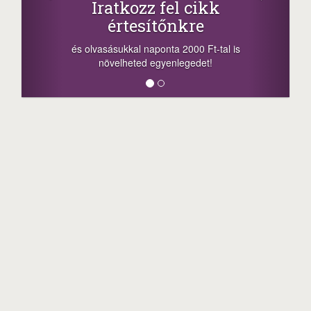
Iratkozz fel cikk
értesítőnkre
-nyeremé
a sorsol
és olvasásukkal naponta 2000 Ft-tal is
megosztás
növelheted egyenlegedet!