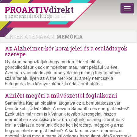
PROAKTIV
direkt
a szerencsések klubja
| 2011 óta
CIKKEK A TÉMÁBAN:
MEMÓRIA
Az Alzheimer-kór korai jelei és a családtagok
szerepe
Gyakran hangoztatjuk, hogy modern időket élünk,
gondolkodásunk sok mindenben más, mint például 50 éve.
Azonban vannak dolgok, amelyek még mindig tabutémának
számítanak. Ilyen az Alzheimer-kór is, amely nemcsak a
betegnek, de a környezetének is óriási próbatétel.
Amiért megéri a művészettel foglalkozni
Samantha Kaplan oldalára látogatva ez a bemutatkozás vár
bennünket: „Üdvözöllek! A nevem Samantha és energiát festek!”
Ezek után már nem is kívánunk tovább keresgélni, hiszen
mérhetetlen kíváncsiság lesz úrrá rajtunk, és meg szeretnénk
lelni a választ a bennünk életre kelt kérdésre, mégpedig arra:
hogyan lehet energiát festeni? A kortárs művész a természet
energiáit festi meg a maga különleges hangulatot idéző absztrakt