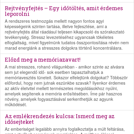
Rejtvényfejtés – Egy időtöltés, amit érdemes
leporolni
A rendszeres testmozgás mellett nagyon fontos agyi
képességeink szinten tartása, illetve fejlesztése, ami a
rejtvényfejtés által ráadásul teljesen kikapcsoló és szórakoztató
tevékenység. Stressz levezetéséhez ugyancsak tökéletes
elfoglaltság, mivel figyelmünk tudatos összpontosítása révén nem
marad energiánk a stresszes dolgokra történő koncentrálásra.
Előzd meg a memóriazavart!
A mai stresszes, rohanó világunkban - amikor szinte az alvásra
sem jut elegendő idő- sok esetben tapasztalhatjuk a
memóriavesztés tüneteit. Sokszor elfelejtünk dolgokat? Többször
előfordul, hogy nem jutnak eszünkbe szavak? Ilyenkor érdemes
az aktív életvitel mellett természetes megoldásokhoz nyúlni,
amelyek segítenek a memória erősítésében. Íme pár hasznos
növény, amelyek fogyasztásával serkenthetjük az agyunk
működését.
Az emlékrendezés kulcsa: Ismerd meg az
idősejteket
Az emberiséget legalább annyira foglalkoztatja a múlt feltárása,