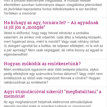
mint a jövőbeli események megjóslása. A múltban éléssel
ellentétben azonban tudományos alapon vizsgálódva jelenünkkel
és jövőnkkel kapcsolatos fontos felfedezésekre is sor kerülhet.
Terítéken a memória!
Ha kihagy az agy, tornára fel! – Az agyadnak
is jól jön a „mozgás”
Veled is előfordul, hogy nagy hévvel elindulsz a szobába
valamiért, és amikor már odaértél, csak állsz a helyiség közepén,
mert fogalmad sincs, miért is mentél? Vagy csak néhány (értsd:
3) dologért ugrottál be a boltba, de teljesen elfelejtett, mi is volt az
a pár apróság? Nem csak végtagjaid, de néha bizony az agyad is
elgémberedhet!
Hogyan működik az emlékezetünk?
Miért emlékszünk egyszerre akár több belépési jelszóra, olykor
pedig elfelejtünk egy számunkra fontos dátumot? Vagy miért nem
emlékszünk az előző este megnézett filmnek a címére? Hogyan
raktározódnak az emlékeink?
Agyi stimulációval sikerült "megfiatalítani" a
memóriát
Az agy meghatározott helyének elektromos stimulációjával
jelentős javulást értek el amerikai tudósok az úgynevezett