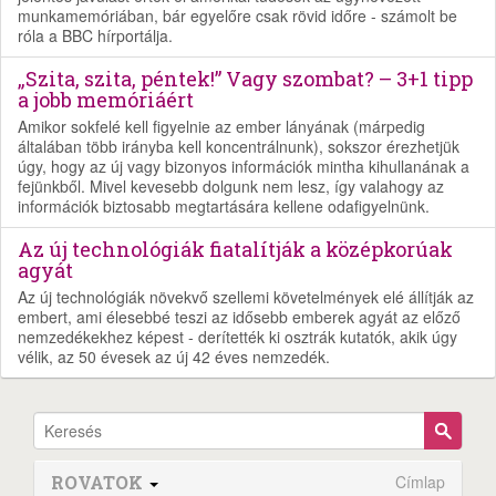
munkamemóriában, bár egyelőre csak rövid időre - számolt be
róla a BBC hírportálja.
„Szita, szita, péntek!” Vagy szombat? – 3+1 tipp
a jobb memóriáért
Amikor sokfelé kell figyelnie az ember lányának (márpedig
általában több irányba kell koncentrálnunk), sokszor érezhetjük
úgy, hogy az új vagy bizonyos információk mintha kihullanának a
fejünkből. Mivel kevesebb dolgunk nem lesz, így valahogy az
információk biztosabb megtartására kellene odafigyelnünk.
Az új technológiák fiatalítják a középkorúak
agyát
Az új technológiák növekvő szellemi követelmények elé állítják az
embert, ami élesebbé teszi az idősebb emberek agyát az előző
nemzedékekhez képest - derítették ki osztrák kutatók, akik úgy
vélik, az 50 évesek az új 42 éves nemzedék.
ROVATOK
Címlap