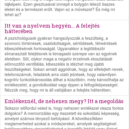
tájképein. Ezen gesztusával ünnepli a bolygón létező összes
életet és a természet erőit. Vajon ez a művészet? És még mi
lehet az?
Itt van a nyelvem hegyén… A felejtés
hátterében
A pszichológusok gyakran hangsúlyozzák a feszültség, a
szomorú történések, csalódottságok, sértődések, félreértések
kibeszélésének fontosságát. Ugyanakkor a legtöbbször
elmarasztalt felejtésnek is kimagasló szerepe van az egyének
életében. Sőt, olykor maga a negatív érzelmek eloszlatását
előmozdító ventillálás, kibeszélés is idézhet meg újabb
feszültségeket. Sokan amiatt aggódnak, hogy az elfelejtett nevek,
telefonszámok, feladatok arra utaló jelzések, hogy valamilyen
kognitív funkciókárosodás állhat a küszöbön, mely károsíthatja az
emlékezetet, a gondolkodást vagy éppen a felfogóképességet.
Nézzük meg, hogy mi is áll valójában a felejtés hátterében.
Emlékeznél, de nehezen megy? Itt a megoldás
Sokszor előfordul veled is, hogy nehezen emlékszel vissza fontos
dolgokra? A memorizálás egy összetett és sokoldalú képesség,
amelyet számos tényező befolyásol. A következőkben
megismerheted azokat a módszereket, amelyek segítségével
hatékonyabban visszaidézheted a teendők listáját vagy életed