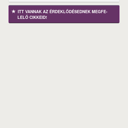
ITT VANNAK AZ ÉRDEK­LŐDÉ­SEDNEK MEGFE­
LELŐ CIKKEID!