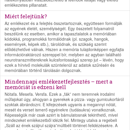
emlékezetes pillanatait.
Miért felejtünk?
Az emlékezet és a felejtés összetartoznak, együttesen formálják
az egyének életét, személyiségét. Egy összetett folyamatról
beszélünk ez esetben, amikor a tapasztalatok a memóriában
kódokká, programokká formálódnak (pl. szagok, hangok,
események, képek stb.), tárolódnak, és szükség szerint
előidézhetővé válnak. Hiszen a memória tulajdonképpen egyfajta
információraktározó szereppel bír, melyben az agyban található
neurotranszmittereknek kulcsfontosságú szerep jut – lévén, hogy
ezek a hírvivő molekulák szüntelenül az adatok szűrésén és
memóriában történő tárolásán dolgoznak.
Mindennapi emlékezetfejlesztés – mert a
memóriát is edzeni kell
Nótafa. Mesefa. Versfa. Ezek a „fák” nem teremnek irodalmi
műfajokat úgy, ahogyan a gyerekek a pizza- vagy gumicukorfáról
szoktak ábrándozni. E kifejezések ugyanis a megannyi nótát,
mesét és verset ismerő egyénekre (tudásukra) vonatkoznak.
Képességük már csak azért is bámulatosnak tekinthető, mivel
mindezeket emlékezetből idézik fel. Mintegy utalva a regebeli
„Száll az ének szájrul szájra”múltbéli történet-felidézésekre. A