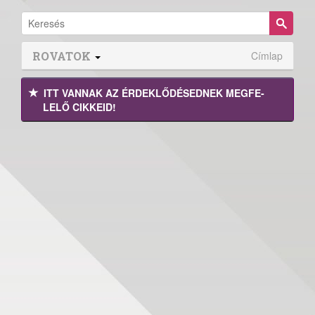
ROVATOK
Címlap
ITT VANNAK AZ ÉRDEK­LŐDÉ­SEDNEK MEGFE­
LELŐ CIKKEID!