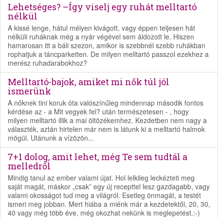
Lehetséges? –Így viselj egy ruhát melltartó
nélkül
A kissé lenge, hátul mélyen kivágott, vagy éppen teljesen hát
nélküli ruháknak még a nyár végével sem áldozott le. Hiszen
hamarosan itt a báli szezon, amikor is szebbnél szebb ruhákban
rophatjuk a táncparketten. De milyen melltartó passzol ezekhez a
merész ruhadarabokhoz?
Melltartó-bajok, amiket mi nők túl jól
ismerünk
A nőknek tini koruk óta valószínűleg mindennap második fontos
kérdése az - a Mit vegyek fel? után természetesen - , hogy
milyen melltartó illik a mai öltözékemhez. Kezdetben nem nagy a
választék, aztán hirtelen már nem is látunk ki a melltartó halmok
mögül. Utánunk a vízözön...
7+1 dolog, amit lehet, még Te sem tudtál a
melledről
Mindig tanul az ember valami újat. Hol lelkileg leckézteti meg
saját magát, máskor „csak” egy új recepttel lesz gazdagabb, vagy
valami okosságot tud meg a világról. Esetleg önmagát, a testét
ismeri meg jobban. Mert hiába a miénk már a kezdetektől, 20, 30,
40 vagy még több éve, még okozhat nekünk is meglepetést.:-)