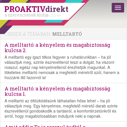
PROAKTIV
direkt
a szerencsések klubja
| 2011 óta
CIKKEK A TÉMÁBAN:
MELLTARTÓ
A melltartó: a kényelem és magabiztosság
kulcsa 2.
A melltartó egy igazi titkos fegyver a ruhatárunkban – ha jól
választjuk meg, szinte észrevétlenül teszi a dolgát, ha viszont
rosszul, egész nap kényelmetlenül érezhetjük magunkat. A
tökéletes melltartó nemcsak a megfelelő méretről szól, hanem a
hozzánk illő fazonról is!
A melltartó: a kényelem és magabiztosság
kulcsa 1.
A melltartó az öltözködésünk láthatatlan hőse lehet – ha jól
választjuk meg. Egy kényelmes, megfelelő méretű darab szinte
észrevétlenül gondoskodik a tartásról, a komfortérzetünkről és
arról, hogy magabiztosabban induljunk neki a napnak.