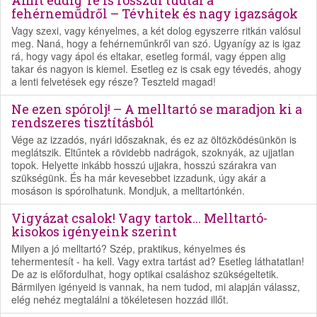
Amit eddig Te is rosszul tudtál a
fehérneműdről – Tévhitek és nagy igazságok
Vagy szexi, vagy kényelmes, a két dolog egyszerre ritkán valósul
meg. Naná, hogy a fehérneműnkről van szó. Ugyanígy az is igaz
rá, hogy vagy ápol és eltakar, esetleg formál, vagy éppen alig
takar és nagyon is kiemel. Esetleg ez is csak egy tévedés, ahogy
a lenti felvetések egy része? Teszteld magad!
Ne ezen spórolj! – A melltartó se maradjon ki a
rendszeres tisztításból
Vége az izzadós, nyári időszaknak, és ez az öltözködésünkön is
meglátszik. Eltűntek a rövidebb nadrágok, szoknyák, az ujjatlan
topok. Helyette inkább hosszú ujjakra, hosszú szárakra van
szükségünk. És ha már kevesebbet izzadunk, úgy akár a
mosáson is spórolhatunk. Mondjuk, a melltartónkén.
Vigyázat csalok! Vagy tartok... Melltartó-
kisokos igényeink szerint
Milyen a jó melltartó? Szép, praktikus, kényelmes és
tehermentesít - ha kell. Vagy extra tartást ad? Esetleg láthatatlan!
De az is előfordulhat, hogy optikai csaláshoz szükségeltetik.
Bármilyen igényeid is vannak, ha nem tudod, mi alapján válassz,
elég nehéz megtalálni a tökéletesen hozzád illőt.