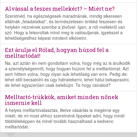
Alvással a feszes mellekért? – Miért ne?
Szeretnéd, ha egészségesek maradnának, mindig sikeresen
ellátnák „feladataikat”, és természetesen örökké feszesen és
hetykén néznének szembe a jövővel. Igen, a női mellekről van
szó. Hogy a felsoroltak mind meg is valósuljanak, igyekszel a
lehetőségeidhez képest mindent elkövetni.
Ezt árulja el Rólad, hogyan húzod fel a
melltartódat!
Na, azt aztán én nem gondoltam volna, hogy még az is árulkodik
a személyiségemről, hogy hogyan húzom fel a melltartómat. Azt
sem hittem volna, hogy olyan sok lehetőség van erre. Pedig de:
lehet elől becsatolni és úgy hátratekerni, lehet hátul bekapcsolni,
de lehet egyszerűen csak belebújni. Te hogy csinálod?
Melltartó-trükkök, amiket minden nőnek
ismernie kell
A helyes melltartóválasztás, illetve vásárlás is megérne egy
misét, de mi most ahhoz szeretnénk tippeket adni, hogy minél
többféleképpen és minél tovább használhasd a kedvenc
melltartódat.