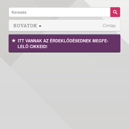
ROVATOK
Címlap
ITT VANNAK AZ ÉRDEK­LŐDÉ­SEDNEK MEGFE­
LELŐ CIKKEID!