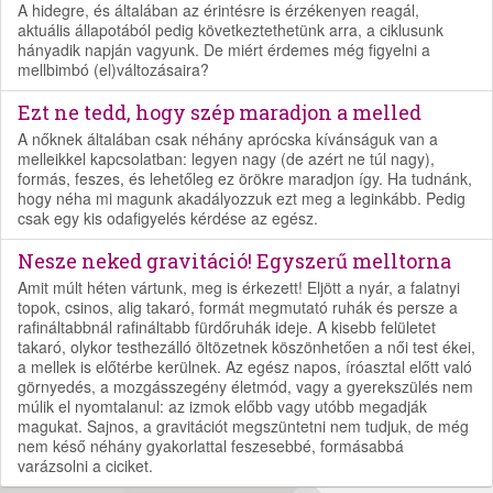
A hidegre, és általában az érintésre is érzékenyen reagál,
aktuális állapotából pedig következtethetünk arra, a ciklusunk
hányadik napján vagyunk. De miért érdemes még figyelni a
mellbimbó (el)változásaira?
Ezt ne tedd, hogy szép maradjon a melled
A nőknek általában csak néhány aprócska kívánságuk van a
melleikkel kapcsolatban: legyen nagy (de azért ne túl nagy),
formás, feszes, és lehetőleg ez örökre maradjon így. Ha tudnánk,
hogy néha mi magunk akadályozzuk ezt meg a leginkább. Pedig
csak egy kis odafigyelés kérdése az egész.
Nesze neked gravitáció! Egyszerű melltorna
Amit múlt héten vártunk, meg is érkezett! Eljött a nyár, a falatnyi
topok, csinos, alig takaró, formát megmutató ruhák és persze a
rafináltabbnál rafináltabb fürdőruhák ideje. A kisebb felületet
takaró, olykor testhezálló öltözetnek köszönhetően a női test ékei,
a mellek is előtérbe kerülnek. Az egész napos, íróasztal előtt való
görnyedés, a mozgásszegény életmód, vagy a gyerekszülés nem
múlik el nyomtalanul: az izmok előbb vagy utóbb megadják
magukat. Sajnos, a gravitációt megszüntetni nem tudjuk, de még
nem késő néhány gyakorlattal feszesebbé, formásabbá
varázsolni a ciciket.