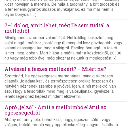
kicsit növeljen a méretén. De hála a tudomány, a brit tudósok és
a fehérneműgyártók áldásos munkájának, ez ma már nem is
olyan bonyolult!:-)
7+1 dolog, amit lehet, még Te sem tudtál a
melledről
Mindig tanul az ember valami újat. Hol lelkileg leckézteti meg
saját magát, máskor „csak” egy új recepttel lesz gazdagabb, vagy
valami okosságot tud meg a világról. Esetleg önmagát, a testét
ismeri meg jobban. Mert hiába a miénk már a kezdetektől, 20, 30,
40 vagy még több éve, még okozhat nekünk is meglepetést.:-)
Alvással a feszes mellekért? – Miért ne?
Szeretnéd, ha egészségesek maradnának, mindig sikeresen
ellátnák „feladataikat”, és természetesen örökké feszesen és
hetykén néznének szembe a jövővel. Igen, a női mellekről van
szó. Hogy a felsoroltak mind meg is valósuljanak, igyekszel a
lehetőségeidhez képest mindent elkövetni.
Apró „jelző” - Amit a mellbimbó elárul az
egészségedről
Ahány nő, annyiféle. Lehet kicsi, nagy, egészen sötét, vagy
világos, befelé forduló vagy épp ellenkezőleg: nagyon is látható.