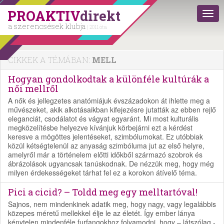
PROAKTIV
direkt
a szerencsések klubja
| 2011 óta
CIKKEK A TÉMÁBAN:
MELL
Hogyan gondolkodtak a különféle kultúrák a
női mellről
A nők és jellegzetes anatómiájuk évszázadokon át ihlette meg a
művészeket, akik alkotásaikban kifejezésre jutatták az ebben rejlő
eleganciát, csodálatot és vágyat egyaránt. Mi most kulturális
megközelítésbe helyezve kívánjuk körbejárni ezt a kérdést
keresve a mögöttes jelentéseket, szimbólumokat. Ez utóbbiak
közül kétségtelenül az anyaság szimbóluma jut az első helyre,
amelyről már a történelem előtti időkből származó szobrok és
ábrázolások ugyancsak tanúskodnak. De nézzük meg, hogy még
milyen érdekességeket tárhat fel ez a korokon átívelő téma.
Pici a cicid? – Toldd meg egy melltartóval!
Sajnos, nem mindenkinek adatik meg, hogy nagy, vagy legalábbis
közepes méretű mellekkel élje le az életét. Így ember lánya
kénytelen mindenféle furfangokhoz folyamodni, hogy – látszólag -