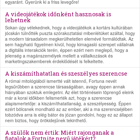
egyaránt. Gyerünk ki a friss levegőre!
A videojátékok időnként hasznosak is
lehetnek
Sokan úgy vélekednek, hogy a videojátékok a kortárs kultúrában
jócskán túlnőtték puszta szórakoztatási mibenlétüket azáltal, hogy
a modern társadalom megkerülhetetlen elemévé formálódtak. Az
sem hagyható figyelmen kívül, hogy kimagasló szerepet vállalnak
a digitális interakciók terén, éppen ezért nem meglepő, hogy a
jelenség a magánszemélyek mellett a vállalkozások és
marketingszakemberek érdeklődését is felkeltette.
A kiszámíthatatlan és szeszélyes szerencse
A római mitológiából ismertté vált istennő, Fortuna nevét
legsűrűbben a szerencse társaságában, avagy éppen annak
hiányában szoktuk emlegetni. Az élet történésein töprengő eleink
már a korai időkben felismerték azt, hogy a szerencse
alapismertetője: a kiszámíthatatlanság, a szeszélyesség. Éppen
ezért bölcsnek mondható az az ember, aki a ma szerencséjében
tobzódva arra is elég bátor és józan gondolni, hogy ez az állapot
nem biztos, hogy örökidejűnek tekinthető.
A szülők nem értik: Miért rajonganak a
fiatalok a Fortnite nevű játékért?