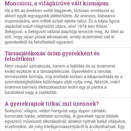
Moncsicsi, a világhírűvé vált kismajom
Ha a 80-as években voltál kisgyerek, biztosan emlékszel az
akkori egyik legnagyobb játékőrülete. Az aranyos, babaarcú
majmocskára, ami milliók szívét ejtette rabul. Ez a bájos figura
Japánból indult világhódító útjára, ahol 1974-ben Kóicsi
Sekigucsi, a Sekiguchi vállalat alapítója tervezte meg. Az ötlet az
volt, hogy olyan plüsst alkossanak, amely érzelmeket vált ki
gyerekekből és felnőttekből egyaránt.
Társasjátékozás: öröm gyerekként és
felnőttként
Nem csupán szórakozás, hanem a fejlődés és az önismeret
kiváló eszköze is a társasjátékozás. Gyerekként a tanulás
természetes formája, míg érettebb korban a kikapcsolódás és a
személyiségfejlődés különleges útját nyitja meg. Nézzük, miért
érdemes bármely életszakaszban leülni egy jó partira a
barátokkal vagy a családdal.
A gyerekrajzok titkai: mit üzennek?
Sokszínű, világos, vidám hangulat vagy éppen zártabb,
komorabb hatás, sötétebb színvilág. A gyerekek rajzai többek
egyszerű művészeti alkotásoknál: ablakot nyitnak belső világukra,
érzelmeikre, de még intelligenciaszintjükről is árulkodhatnak. Egy