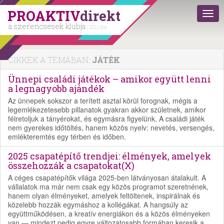
PROAKTIV
direkt
a szerencsések klubja
| 2011 óta
CIKKEK A TÉMÁBAN:
JÁTÉK
Ünnepi családi játékok – amikor együtt lenni
a legnagyobb ajándék
Az ünnepek sokszor a terített asztal körül forognak, mégis a
legemlékezetesebb pillanatok gyakran akkor születnek, amikor
félretoljuk a tányérokat, és egymásra figyelünk. A családi játék
nem gyerekes időtöltés, hanem közös nyelv: nevetés, versengés,
emlékteremtés egy térben és időben.
2025 csapatépítő trendjei: élmények, amelyek
összehozzák a csapatokat(X)
A céges csapatépítők világa 2025-ben látványosan átalakult. A
vállalatok ma már nem csak egy közös programot szeretnének,
hanem olyan élményeket, amelyek feltöltenek, inspirálnak és
közelebb hozzák egymáshoz a kollégákat. A hangsúly az
együttműködésen, a kreatív energiákon és a közös élményeken
van — mindezt pedig egyre változatosabb formában keresik a