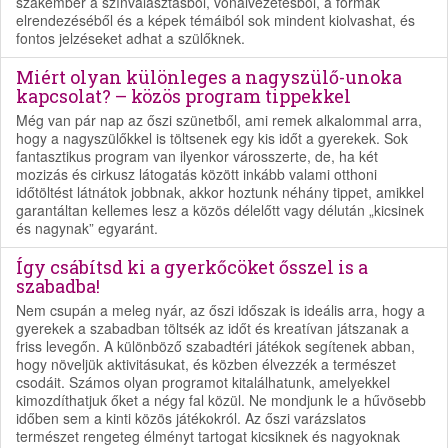
szakember a színválasztásból, vonalvezetésből, a formák
elrendezéséből és a képek témáiból sok mindent kiolvashat, és
fontos jelzéseket adhat a szülőknek.
Miért olyan különleges a nagyszülő-unoka
kapcsolat? – közös program tippekkel
Még van pár nap az őszi szünetből, ami remek alkalommal arra,
hogy a nagyszülőkkel is töltsenek egy kis időt a gyerekek. Sok
fantasztikus program van ilyenkor városszerte, de, ha két
mozizás és cirkusz látogatás között inkább valami otthoni
időtöltést látnátok jobbnak, akkor hoztunk néhány tippet, amikkel
garantáltan kellemes lesz a közös délelőtt vagy délután „kicsinek
és nagynak” egyaránt.
Így csábítsd ki a gyerkőcöket ősszel is a
szabadba!
Nem csupán a meleg nyár, az őszi időszak is ideális arra, hogy a
gyerekek a szabadban töltsék az időt és kreatívan játszanak a
friss levegőn. A különböző szabadtéri játékok segítenek abban,
hogy növeljük aktivitásukat, és közben élvezzék a természet
csodáit. Számos olyan programot kitalálhatunk, amelyekkel
kimozdíthatjuk őket a négy fal közül. Ne mondjunk le a hűvösebb
időben sem a kinti közös játékokról. Az őszi varázslatos
természet rengeteg élményt tartogat kicsiknek és nagyoknak