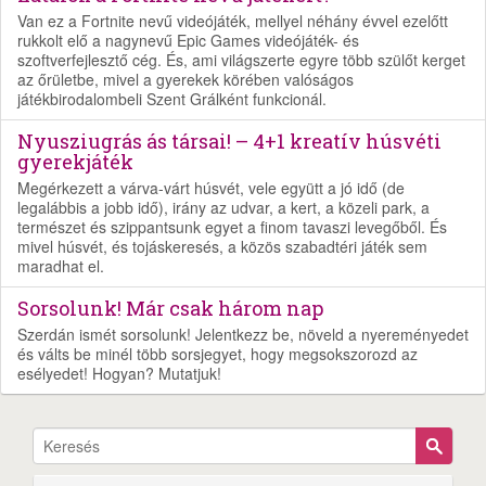
Van ez a Fortnite nevű videójáték, mellyel néhány évvel ezelőtt
rukkolt elő a nagynevű Epic Games videójáték- és
szoftverfejlesztő cég. És, ami világszerte egyre több szülőt kerget
az őrületbe, mivel a gyerekek körében valóságos
játékbirodalombeli Szent Grálként funkcionál.
Nyusziugrás ás társai! – 4+1 kreatív húsvéti
gyerekjáték
Megérkezett a várva-várt húsvét, vele együtt a jó idő (de
legalábbis a jobb idő), irány az udvar, a kert, a közeli park, a
természet és szippantsunk egyet a finom tavaszi levegőből. És
mivel húsvét, és tojáskeresés, a közös szabadtéri játék sem
maradhat el.
Sorsolunk! Már csak három nap
Szerdán ismét sorsolunk! Jelentkezz be, növeld a nyereményedet
és válts be minél több sorsjegyet, hogy megsokszorozd az
esélyedet! Hogyan? Mutatjuk!