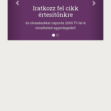
Oszd me
Iratkozz fel cikk
+1.0
értesítőnkre
-nyeremény növe
a sorsolás napjá
vasásukkal naponta 2000 Ft-tal is
megosztási lehető
növelheted egyenlegedet!