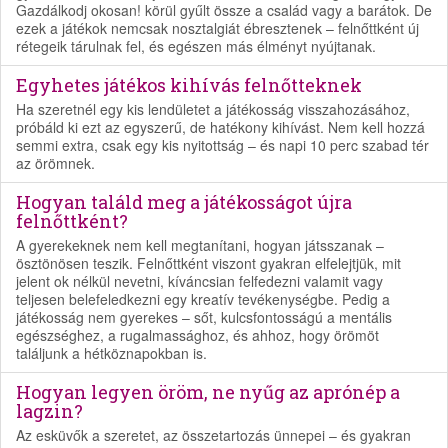
Gazdálkodj okosan! körül gyűlt össze a család vagy a barátok. De
ezek a játékok nemcsak nosztalgiát ébresztenek – felnőttként új
rétegeik tárulnak fel, és egészen más élményt nyújtanak.
Egyhetes játékos kihívás felnőtteknek
Ha szeretnél egy kis lendületet a játékosság visszahozásához,
próbáld ki ezt az egyszerű, de hatékony kihívást. Nem kell hozzá
semmi extra, csak egy kis nyitottság – és napi 10 perc szabad tér
az örömnek.
Hogyan találd meg a játékosságot újra
felnőttként?
A gyerekeknek nem kell megtanítani, hogyan játsszanak –
ösztönösen teszik. Felnőttként viszont gyakran elfelejtjük, mit
jelent ok nélkül nevetni, kíváncsian felfedezni valamit vagy
teljesen belefeledkezni egy kreatív tevékenységbe. Pedig a
játékosság nem gyerekes – sőt, kulcsfontosságú a mentális
egészséghez, a rugalmassághoz, és ahhoz, hogy örömöt
találjunk a hétköznapokban is.
Hogyan legyen öröm, ne nyűg az aprónép a
lagzin?
Az esküvők a szeretet, az összetartozás ünnepei – és gyakran