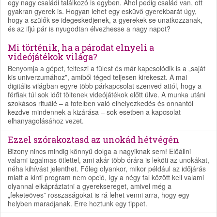
egy nagy családi találkozó is egyben. Ahol pedig család van, ott
gyakran gyerek is. Hogyan lehet egy esküvő gyerekbarát úgy,
hogy a szülők se idegeskedjenek, a gyerekek se unatkozzanak,
és az ifjú pár is nyugodtan élvezhesse a nagy napot?
Mi történik, ha a párodat elnyeli a
videójátékok világa?
Benyomja a gépet, felteszi a fülest és már kapcsolódik is a „saját
kis univerzumához”, amiből téged teljesen kirekeszt. A mai
digitális világban egyre több párkapcsolat szenved attól, hogy a
férfiak túl sok időt töltenek videójátékok előtt ülve. A munka utáni
szokásos rituálé – a fotelben való elhelyezkedés és onnantól
kezdve mindennek a kizárása – sok esetben a kapcsolat
elhanyagolásához vezet.
Ezzel szórakoztasd az unokád hétvégén
Bizony nincs mindig könnyű dolga a nagyiknak sem! Előállni
valami izgalmas ötlettel, ami akár több órára is leköti az unokákat,
néha kihívást jelenthet. Főleg olyankor, mikor például az időjárás
miatt a kinti program nem opció, így a négy fal között kell valami
olyannal elkápráztatni a gyereksereget, amivel még a
„feketeöves” rosszaságokat is rá lehet venni arra, hogy egy
helyben maradjanak. Erre hoztunk egy tippet.