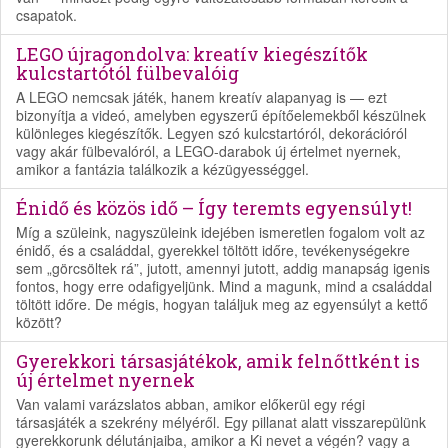
csapatok.
LEGO újragondolva: kreatív kiegészítők
kulcstartótól fülbevalóig
A LEGO nemcsak játék, hanem kreatív alapanyag is — ezt
bizonyítja a videó, amelyben egyszerű építőelemekből készülnek
különleges kiegészítők. Legyen szó kulcstartóról, dekorációról
vagy akár fülbevalóról, a LEGO-darabok új értelmet nyernek,
amikor a fantázia találkozik a kézügyességgel.
Énidő és közös idő – Így teremts egyensúlyt!
Míg a szüleink, nagyszüleink idejében ismeretlen fogalom volt az
énidő, és a családdal, gyerekkel töltött időre, tevékenységekre
sem „görcsöltek rá”, jutott, amennyi jutott, addig manapság igenis
fontos, hogy erre odafigyeljünk. Mind a magunk, mind a családdal
töltött időre. De mégis, hogyan találjuk meg az egyensúlyt a kettő
között?
Gyerekkori társasjátékok, amik felnőttként is
új értelmet nyernek
Van valami varázslatos abban, amikor előkerül egy régi
társasjáték a szekrény mélyéről. Egy pillanat alatt visszarepülünk
gyerekkorunk délutánjaiba, amikor a Ki nevet a végén? vagy a