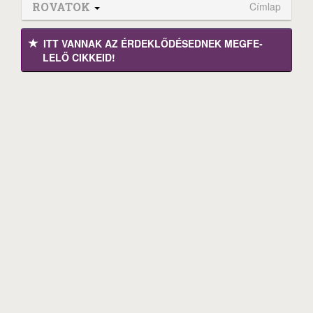
ROVATOK
Címlap
ITT VANNAK AZ ÉRDEK­LŐDÉ­SEDNEK MEGFE­
LELŐ CIKKEID!