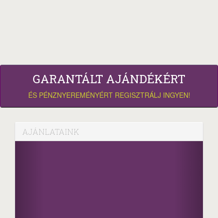
GARANTÁLT AJÁNDÉKÉRT
ÉS PÉNZNYEREMÉNYÉRT REGISZTRÁLJ INGYEN!
AJÁNLATAINK
Fa