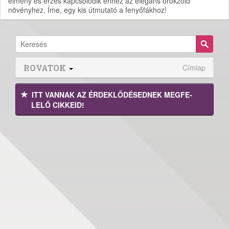
élmény és érzés kapcsolódik ehhez az elegáns örökzöld
növényhez. Íme, egy kis útmutató a fenyőfákhoz!
ROVATOK
Címlap
ITT VANNAK AZ ÉRDEK­LŐDÉ­SEDNEK MEGFE­
LELŐ CIKKEID!