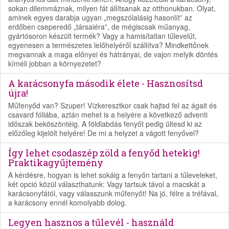
sokan dilemmáznak, milyen fát állítsanak az otthonukban. Olyat,
aminek egyes darabja ugyan „megszólalásig hasonlít” az
erdőben cseperedő „társaiéra”, de mégiscsak műanyag,
gyártósoron készült termék? Vagy a hamisítatlan tűlevelűt,
egyenesen a természetes lelőhelyéről szállítva? Mindkettőnek
megvannak a maga előnyei és hátrányai, de vajon melyik döntés
kíméli jobban a környezetet?
A karácsonyfa második élete - Hasznosítsd
újra!
Műfenyőd van? Szuper! Vízkeresztkor csak hajtsd fel az ágait és
csavard fóliába, aztán mehet is a helyére a következő adventi
időszak beköszöntéig. A földlabdás fenyőt pedig ültesd ki az
előzőleg kijelölt helyére! De mi a helyzet a vágott fenyővel?
Így lehet csodaszép zöld a fenyőd hetekig!
Praktikagyűjtemény
A kérdésre, hogyan is lehet sokáig a fenyőn tartani a tűleveleket,
két opció közül választhatunk: Vagy tartsuk távol a macskát a
karácsonyfától, vagy válasszunk műfenyőt! Na jó, félre a tréfával,
a karácsony ennél komolyabb dolog.
Legyen hasznos a tűlevél - használd