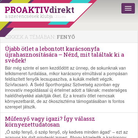
PROAKTIV
direkt
a szerencsések klubja
| 2011 óta
CIKKEK A TÉMÁBAN:
FENYŐ
Újabb ötlet a lebontott karácsonyfa
újrahasznosítására – Nézd, mit találtak ki a
svédek!
Bár még szinte el sem kezdődött az ünnep, de sokunknak van
lelkiismeret-furdalása, mikor karácsony elmúltával a pompásan
feldíszített fenyők lecsupaszítva, a kukák mellett végzik.
Szívfacsaró. A Svéd Sporthorgász Szövetség azonban egy
innovatív megoldással új értelmet adott a fáknak: mesterséges
halélőhelyekké alakítják őket. Ez a kreatív ötlet nemcsak
környezetbarát, de az ökoszisztéma támogatásában is fontos
szerepet játszik.
Műfenyő vagy igazi? Így válassz
környezettudatosan
„Ó szép fenyő, ó szép fenyő, oly kedves minden ágad” – ezt az
aranyos kis dalt mindenki ismeri. Ahogy közeledik a karácsony,