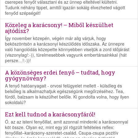
cserepes fenyőt választani és az ünnep elteltével kiültetni.
Tudunk néhány tippet, amitől igazán sokáig élvezheted vágott
fenyőd szépségét!
Közeleg a karácsony! – Miből készülhet
ajtódísz?
Így november közepén, végén már alig várjuk, hogy
beköszöntsön a karácsonyi készülődés időszaka. Az ünnepre
való hangolódás közepette könnyebben viseljük a zord időjárást
(viszonylag!:-)), türelmesebbek vagyunk embertársainkkal (hát
persze…!:-))!
A közönséges erdei fenyő – tudtad, hogy
gyógynövény?
A fenyő hatóanyagait - orvosi felügyelet mellett - külsőleg és
belsőleg is alkalmazhatjuk egészségünk megőrzéséhez. Tea,
fürdő, balzsam is készülhet belőle. Ki gondolta volna, hogy ilyen
sokoldalú?
Ezt kell tudnod a karácsonyfáról!
Ó, az az isteni fenyőillat, amit azonnal mindenki a karácsonnyal
köt össze. Olyan ez, mint egy jól rögzült feltételes reflex:
fenyőillat–karácsony-szeretet-család. Csupa-csupa pozitív