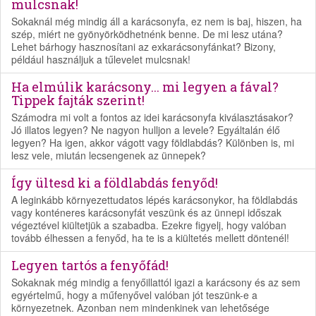
mulcsnak!
Sokaknál még mindig áll a karácsonyfa, ez nem is baj, hiszen, ha
szép, miért ne gyönyörködhetnénk benne. De mi lesz utána?
Lehet bárhogy hasznosítani az exkarácsonyfánkat? Bizony,
például használjuk a tűlevelet mulcsnak!
Ha elmúlik karácsony... mi legyen a fával?
Tippek fajták szerint!
Számodra mi volt a fontos az idei karácsonyfa kiválasztásakor?
Jó illatos legyen? Ne nagyon hulljon a levele? Egyáltalán élő
legyen? Ha igen, akkor vágott vagy földlabdás? Különben is, mi
lesz vele, miután lecsengenek az ünnepek?
Így ültesd ki a földlabdás fenyőd!
A leginkább környezettudatos lépés karácsonykor, ha földlabdás
vagy konténeres karácsonyfát veszünk és az ünnepi időszak
végeztével kiültetjük a szabadba. Ezekre figyelj, hogy valóban
tovább élhessen a fenyőd, ha te is a kiültetés mellett döntenél!
Legyen tartós a fenyőfád!
Sokaknak még mindig a fenyőillattól igazi a karácsony és az sem
egyértelmű, hogy a műfenyővel valóban jót teszünk-e a
környezetnek. Azonban nem mindenkinek van lehetősége