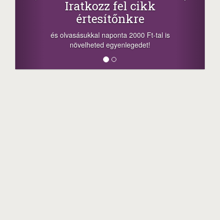
Iratkozz fel cikk
értesítőnkre
-nyeremé
a sorsol
és olvasásukkal naponta 2000 Ft-tal is
megosztás
növelheted egyenlegedet!