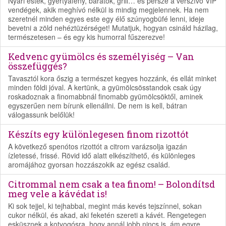
Nyári esték, gyertyafény, barátok, grill… és persze a vérszívó VIP
vendégek, akik meghívó nélkül is mindig megjelennek. Ha nem
szeretnél minden egyes este egy élő szúnyogbüfé lenni, ideje
bevetni a zöld nehéztüzérséget! Mutatjuk, hogyan csináld házilag,
természetesen – és egy kis humorral fűszerezve!
Kedvenc gyümölcs és személyiség – Van
összefüggés?
Tavasztól kora őszig a természet kegyes hozzánk, és ellát minket
minden földi jóval. A kertünk, a gyümölcsösstandok csak úgy
roskadoznak a finomabbnál finomabb gyümölcsöktől, aminek
egyszerűen nem bírunk ellenállni. De nem is kell, bátran
válogassunk belőlük!
Készíts egy különlegesen finom rizottót
A következő spenótos rizottót a citrom varázsolja igazán
ízletessé, frissé. Rövid idő alatt elkészíthető, és különleges
aromájához gyorsan hozzászokik az egész család.
Citrommal nem csak a tea finom! – Bolondítsd
meg vele a kávédat is!
Ki sok tejjel, ki tejhabbal, megint más kevés tejszínnel, sokan
cukor nélkül, és akad, aki feketén szereti a kávét. Rengetegen
esküsznek a kotyogósra, hogy annál jobb nincs is, ám egyre