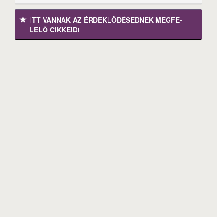
ITT VANNAK AZ ÉRDEK­LŐDÉ­SEDNEK MEGFE­
LELŐ CIKKEID!