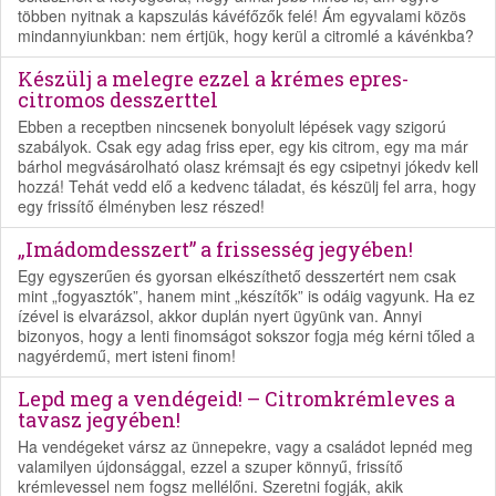
többen nyitnak a kapszulás kávéfőzők felé! Ám egyvalami közös
mindannyiunkban: nem értjük, hogy kerül a citromlé a kávénkba?
Készülj a melegre ezzel a krémes epres-
citromos desszerttel
Ebben a receptben nincsenek bonyolult lépések vagy szigorú
szabályok. Csak egy adag friss eper, egy kis citrom, egy ma már
bárhol megvásárolható olasz krémsajt és egy csipetnyi jókedv kell
hozzá! Tehát vedd elő a kedvenc táladat, és készülj fel arra, hogy
egy frissítő élményben lesz részed!
„Imádomdesszert” a frissesség jegyében!
Egy egyszerűen és gyorsan elkészíthető desszertért nem csak
mint „fogyasztók”, hanem mint „készítők” is odáig vagyunk. Ha ez
ízével is elvarázsol, akkor duplán nyert ügyünk van. Annyi
bizonyos, hogy a lenti finomságot sokszor fogja még kérni tőled a
nagyérdemű, mert isteni finom!
Lepd meg a vendégeid! – Citromkrémleves a
tavasz jegyében!
Ha vendégeket vársz az ünnepekre, vagy a családot lepnéd meg
valamilyen újdonsággal, ezzel a szuper könnyű, frissítő
krémlevessel nem fogsz mellélőni. Szeretni fogják, akik