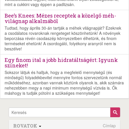
mint a cukkini vagy éppen a padlizsán.
Bee’s Knees: Mézes receptek a közelgő méh-
világnap alkalmából
Tudtad, hogy április 30-án tartják a méhek világnapját? Ezeknek
a csodálatos rovaroknak rengeteget köszönhetünk! A növények
beporzása révén csodaszép környezetben élhetünk, és finom
terméseket ehetünk! A csordogáló, folyékony aranyról nem is
beszélve!
Egy finom ital a jobb hidratáltságért: Igyunk
színeket!
Sokszor látjuk és halljuk, hogy a megfelelő mennyiségű (és
minőségű) folyadékbevitel mennyire fontos szervezetünk normál
működéséhez, azonban vannak köztünk olyanok is, akik számára
nehezebben megy a napi minimum mennyiségű vízivás is. Ők
máshogy is tudják pótolni a szükséges mennyiséget!
ROVATOK
Címlap