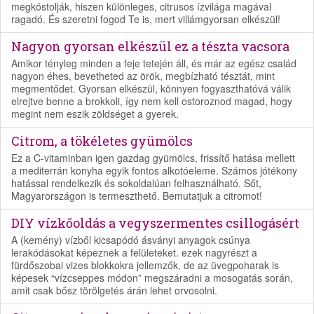
megkóstolják, hiszen különleges, citrusos ízvilága magával
ragadó. És szeretni fogod Te is, mert villámgyorsan elkészül!
Nagyon gyorsan elkészül ez a tészta vacsora
Amikor tényleg minden a feje tetején áll, és már az egész család
nagyon éhes, bevetheted az örök, megbízható tésztát, mint
megmentődet. Gyorsan elkészül, könnyen fogyaszthatóvá válik
elrejtve benne a brokkoli, így nem kell ostoroznod magad, hogy
megint nem eszik zöldséget a gyerek.
Citrom, a tökéletes gyümölcs
Ez a C-vitaminban igen gazdag gyümölcs, frissítő hatása mellett
a mediterrán konyha egyik fontos alkotóeleme. Számos jótékony
hatással rendelkezik és sokoldalúan felhasználható. Sőt,
Magyarországon is termeszthető. Bemutatjuk a citromot!
DIY vízkőoldás a vegyszermentes csillogásért
A (kemény) vízből kicsapódó ásványi anyagok csúnya
lerakódásokat képeznek a felületeket. ezek nagyrészt a
fürdőszobai vizes blokkokra jellemzők, de az üvegpoharak is
képesek “vízcseppes módon” megszáradni a mosogatás során,
amit csak bősz törölgetés árán lehet orvosolni.