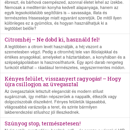
ébreszt, és bárhová csempészed, azonnal életet lehel az ízekbe.
Nemcsak a mediterrán konyha kedvelt alapanyaga, hanem az
egyik legsokoldalúbb segítőtárs is – savassága, illata és
természetes frissessége miatt egyaránt szeretjük. De mitől ilyen
különleges ez a gyümölcs, és hogyan használhatjuk ki a
legtöbbet belőle?
Citromhéj – Ne dobd ki, használd fel!
A legtöbben a citrom levét használják, a héj viszont a
szemetesben végzi. Pedig a citromhéj tele van illóolajokkal és
értékes anyagokkal, amelyeket a háztartásban, a konyhában és a
szépségápolásban is hasznosíthatunk. Egy apró darab rengeteg
funkciót elláthat – ráadásul természetes, vegyszermentes módon.
Kényes felület, visszanyert ragyogás! – Hogy
újra csillogjon az üvegasztal
Az üvegasztalok letisztult eleganciát és modern stílust
sugároznak, így méltán népszerűek a nappalik, étkezők vagy
dolgozószobák díszeiként. Fényes felületük tágasabbá,
világosabbá varázsolja a teret, és szinte bármilyen
lakberendezési stílushoz jól illeszkednek.
Szúnyog stop, természetesen!