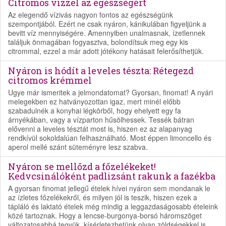
Citromos vízzel az egészségért
Az elegendő vízivás nagyon fontos az egészségünk
szempontjából. Ezért ne csak nyáron, kánikulában figyeljünk a
bevitt víz mennyiségére. Amennyiben unalmasnak, ízetlennek
találjuk önmagában fogyasztva, bolondítsuk meg egy kis
citrommal, ezzel a már adott jótékony hatásait felerősíthetjük.
Nyáron is hódít a leveles tészta: Rétegezd
citromos krémmel
Ugye már ismeritek a jelmondatomat? Gyorsan, finomat! A nyári
melegekben ez hatványozottan igaz, mert minél előbb
szabadulnék a konyhai légkörből, hogy ehelyett egy fa
árnyékában, vagy a vízparton hűsölhessek. Tessék bátran
elővenni a leveles tésztát most is, hiszen ez az alapanyag
rendkívül sokoldalúan felhasználható. Most éppen limoncello és
aperol mellé szánt süteményre lesz szabva.
Nyáron se mellőzd a főzelékeket!
Kedvcsinálóként padlizsánt rakunk a fazékba
A gyorsan finomat jellegű ételek hívei nyáron sem mondanak le
az ízletes főzelékekről, és milyen jól is teszik, hiszen ezek a
tápláló és laktató ételek még mindig a leggazdaságosabb ételeink
közé tartoznak. Hogy a lencse-burgonya-borsó háromszöget
változatosabbá tegyük, kísérletezhetünk olyan zöldségekkel is,