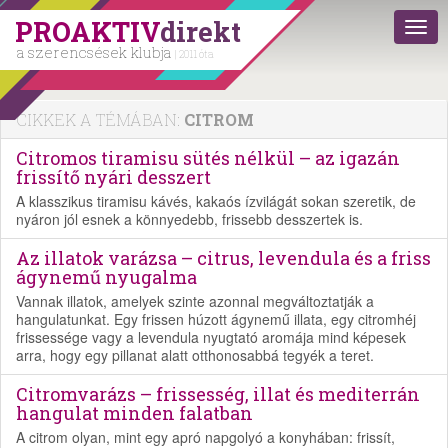
PROAKTIV
direkt
a szerencsések klubja
| 2011 óta
CIKKEK A TÉMÁBAN:
CITROM
Citromos tiramisu sütés nélkül – az igazán
frissítő nyári desszert
A klasszikus tiramisu kávés, kakaós ízvilágát sokan szeretik, de
nyáron jól esnek a könnyedebb, frissebb desszertek is.
Az illatok varázsa – citrus, levendula és a friss
ágynemű nyugalma
Vannak illatok, amelyek szinte azonnal megváltoztatják a
hangulatunkat. Egy frissen húzott ágynemű illata, egy citromhéj
frissessége vagy a levendula nyugtató aromája mind képesek
arra, hogy egy pillanat alatt otthonosabbá tegyék a teret.
Citromvarázs – frissesség, illat és mediterrán
hangulat minden falatban
A citrom olyan, mint egy apró napgolyó a konyhában: frissít,