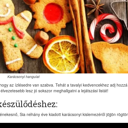
Karácsonyi hangulat
, hogy az ízlésedre van szabva. Tehát a tavalyi kedvencekhez adj hozzá
lvezetesebb lesz jó sokszor meghallgatni a lejátszási listát!
készülődéshez:
 énekesnő, Sia néhány éve kiadott karácsonyi kislemezéről jöjjön rögtö