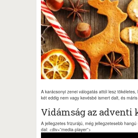
A karácsonyi zenei válogatás attól lesz tökéletes
két eddig nem vagy kevésbé ismert dalt, és máris é
Vidámság az adventi 
A jellegzetes frizurájú, még jellegzetesebb hangú
dal: <div=”media-player”>