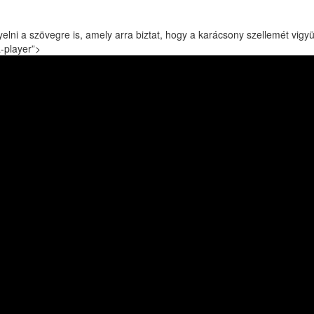
elni a szövegre is, amely arra biztat, hogy a karácsony szellemét vigy
-player”>