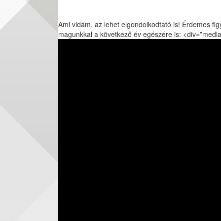
Ami vidám, az lehet elgondolkodtató is! Érdemes figy
magunkkal a következő év egészére is: <div=”media