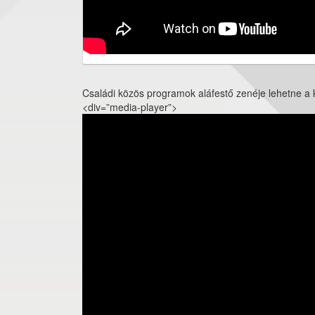
Családi közös programok aláfestő zenéje lehetne a kö
<div=”media-player”>