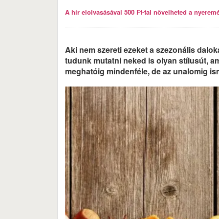
A hír elolvasásával 500 Ft-tal növelheted a nyeremén
Aki nem szereti ezeket a szezonális dalok
tudunk mutatni neked is olyan stílusút, am
meghatóig mindenféle, de az unalomig ismé