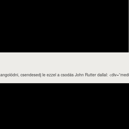
hangolódni, csendesedj le ezzel a csodás John Rutter dallal: <div=”med