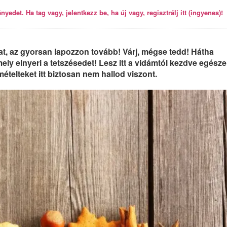
yedet. Ha tag vagy, jelentkezz be, ha új vagy, regisztrálj itt (ingyenes)!
at, az gyorsan lapozzon tovább! Várj, mégse tedd! Hátha
ely elnyeri a tetszésedet! Lesz itt a vidámtól kezdve egésze
telteket itt biztosan nem hallod viszont.