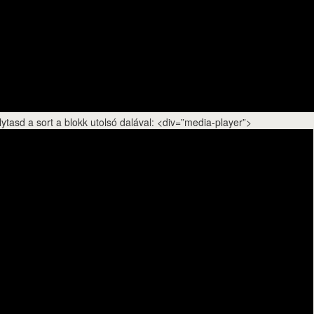
ytasd a sort a blokk utolsó dalával: <div=”media-player”>