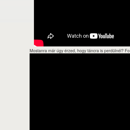
Mostanra már úgy érzed, hogy táncra is perdülnél? Fol