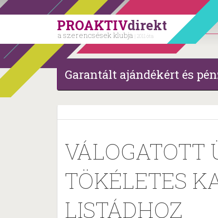
PROAKTIV
direkt
a szerencsések klubja
| 2011 óta
Garantált ajándékért és pén
VÁLOGATOTT 
TÖKÉLETES K
LISTÁDHOZ