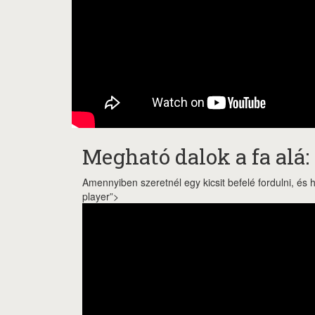
Megható dalok a fa alá:
Amennyiben szeretnél egy kicsit befelé fordulni, és 
player”>