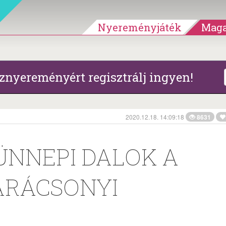
Nyereményjáték
Maga
znyereményért regisztrálj ingyen!
2020.12.18. 14:09:18
8631
ÜNNEPI DALOK A
ARÁCSONYI