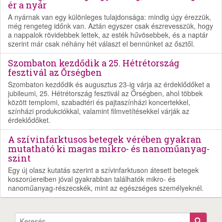
ér a nyár
A nyárnak van egy különleges tulajdonsága: mindig úgy érezzük,
még rengeteg időnk van. Aztán egyszer csak észrevesszük, hogy
a nappalok rövidebbek lettek, az esték hűvösebbek, és a naptár
szerint már csak néhány hét választ el bennünket az ősztől.
Szombaton kezdődik a 25. Hétrétország
fesztivál az Őrségben
Szombaton kezdődik és augusztus 23-ig várja az érdeklődőket a
jubileumi, 25. Hétrétország fesztivál az Őrségben, ahol többek
között templomi, szabadtéri és pajtaszínházi koncertekkel,
színházi produkciókkal, valamint filmvetítésekkel várják az
érdeklődőket.
A szívinfarktusos betegek vérében gyakran
mutatható ki magas mikro- és nanoműanyag-
szint
Egy új olasz kutatás szerint a szívinfarktuson átesett betegek
koszorúereiben jóval gyakrabban találhatók mikro- és
nanoműanyag-részecskék, mint az egészséges személyeknél.