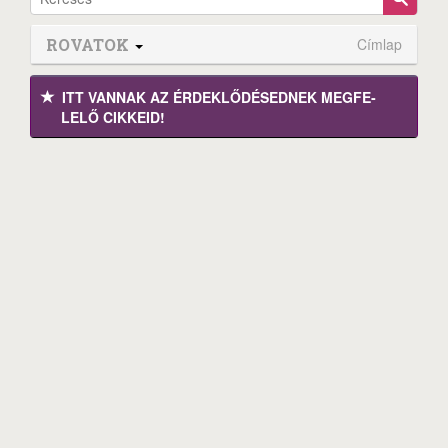
ROVATOK
Címlap
ITT VANNAK AZ ÉRDEK­LŐDÉ­SEDNEK MEGFE­
LELŐ CIKKEID!