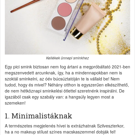
Kellékek ünnepi sminkhez
Egy pici smink biztosan nem fog ártani a megpróbáltató 2021-ben
megszenvedett arcunknak, így, ha a mindennapokban nem is
szoktál sminkelni, az óév búcsúztatóján te is vállald be! Nem
tudod, hogy és mivel? Néhány otthon is egyszerűen elkészíthető,
de nem hétköznapi sminkelési ötlettel szeretnénk inspirálni. De
igazából csak egy szabály van: a hangsúly legyen most a
szemeken!
1. Minimalistáknak
A természetes megjelenés hívei is extrázhatnak Szilveszterkor,
ha a no makeup stílust színes macskaszemmel dobják fel!