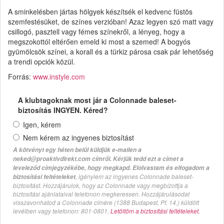
A sminkelésben jártas hölgyek készítsék el kedvenc füstös
szemfestésüket, de színes verzióban! Azaz legyen szó matt vagy
csillogó, pasztell vagy fémes színekről, a lényeg, hogy a
megszokottól eltérően emeld ki most a szemed! A bogyós
gyümölcsök színei, a korall és a türkiz párosa csak pár lehetőség
a trendi opciók közül.
Forrás:
www.instyle.com
A klubtagoknak most jár a Colonnade baleset-
biztosítás INGYEN. Kéred?
Igen, kérem
Nem kérem az ingyenes biztosítást
A kötvényt egy héten belül küldjük e-mailen a
neked@proaktivdirekt.com címről. Kérjük tedd ezt a címet a
leveleződ címjegyzékébe, hogy megkapd. Elolvastam és elfogadom a
, igénylem az ingyenes Colonnade baleset-
biztosítási feltételeket
biztosítást. Hozzájárulok, hogy az Colonnade vagy megbízottja a
biztosítási ajánlataival telefonon megkeressen. Hozzájárulásodat
visszavonhatod a Colonnade címére (1388 Budapest, Pf. 14.) küldött
levélben vagy telefonon: 801-0801.
Letöltöm a biztosítási feltételeket.