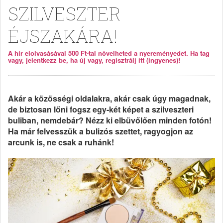
SZILVESZTER
ÉJSZAKÁRA!
A hír elolvasásával 500 Ft-tal növelheted a nyereményedet. Ha tag
vagy, jelentkezz be, ha új vagy, regisztrálj itt (ingyenes)!
Akár a közösségi oldalakra, akár csak úgy magadnak,
de biztosan lőni fogsz egy-két képet a szilveszteri
buliban, nemdebár? Nézz ki elbüvőlően minden fotón!
Ha már felvesszük a bulizós szettet, ragyogjon az
arcunk is, ne csak a ruhánk!