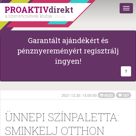
PROAKTIV
direkt
a szerencsések klubja
| 2011 óta
Garantált ajándékért és
pénznyereményért regisztrálj
ingyen!
?
2021.12.30. 13:05:00
9023
197
ÜNNEPI SZÍNPALETTA:
SMINKELJ OTTHON