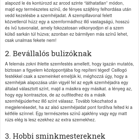
alapozd le és kontúrozd az arcod szinte “láthatatlan” módon,
majd egy természetes színű, de fényes szájfény felhordása után
vedd kezelésbe a szemhéjadat. A szempillavonal felett
közvetlenül húzz egy a szemformádhoz illő vastagságú, hosszú
és ívű tusvonalat, amely fokozatosan vékonyodjon el a szem
külső sarkán túl húzva; azonban ez bármilyen más színű lehet,
csak unalmas fekete nem!
2. Bevállalós bulizóknak
A felemás zokni ihlette szemfestés amellett, hogy igazán mutatós,
biztosan a figyelem középpontjába fog repíteni téged! Csillogó
festékkel csak a szemeinket emeljük ki, méghozzá úgy, hogy a
szemhéjak alapozása után vigyél fel az egyik szemhéjadra egy
általad választott színt, majd a másikra egy másikat. a lényeg az,
hogy egy kontrasztos, de az outfitedhez és a másik
szemhéjpúderhez illő színt válassz. Tovább fokozhatod a
megjelenésedet, ha az alsó szemhéjaidat pont fordítva felted ki a
kétféle színnel. Egy természetes színű ajakfény vagy egy matt
rúzs elég is lesz ezekhez az extra szemekhez.
3. Hobbi sminkmestereknek