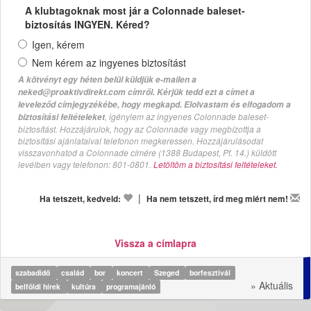
A klubtagoknak most jár a Colonnade baleset-
biztosítás INGYEN. Kéred?
Igen, kérem
Nem kérem az ingyenes biztosítást
A kötvényt egy héten belül küldjük e-mailen a
neked@proaktivdirekt.com címről. Kérjük tedd ezt a címet a
leveleződ címjegyzékébe, hogy megkapd. Elolvastam és elfogadom a
, igénylem az ingyenes Colonnade baleset-
biztosítási feltételeket
biztosítást. Hozzájárulok, hogy az Colonnade vagy megbízottja a
biztosítási ajánlataival telefonon megkeressen. Hozzájárulásodat
visszavonhatod a Colonnade címére (1388 Budapest, Pf. 14.) küldött
levélben vagy telefonon: 801-0801.
Letöltöm a biztosítási feltételeket.
|
Ha tetszett, kedveld:
Ha nem tetszett, írd meg miért nem!
Vissza a címlapra
szabadidő
család
bor
koncert
Szeged
borfesztivál
» Aktuális
belföldi hírek
kultúra
programajánló