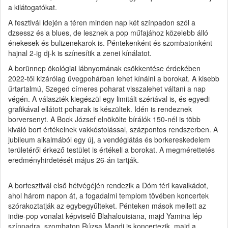
a kilátogatókat.
A fesztivál idején a téren minden nap két színpadon szól a
dzsessz és a blues, de lesznek a pop műfajához közelebb álló
énekesek és bulizenekarok is. Péntekenként és szombatonként
hajnal 2-ig dj-k is színesítik a zenei kínálatot.
A borünnep ökológiai lábnyomának csökkentése érdekében
2022-től kizárólag üvegpohárban lehet kínálni a borokat. A kisebb
űrtartalmú, Szeged címeres poharat visszalehet váltani a nap
végén. A választék kiegészül egy limitált szériával is, és egyedi
grafikával ellátott poharak is készültek. Idén is rendeznek
borversenyt. A Bock József elnökölte bírálók 150-nél is több
kiváló bort értékelnek vakkóstolással, százpontos rendszerben. A
jubileum alkalmából egy új, a vendéglátás és borkereskedelem
területéről érkező testület is értékeli a borokat. A megmérettetés
eredményhirdetését május 26-án tartják.
A borfesztivál első hétvégéjén rendezik a Dóm téri kavalkádot,
ahol három napon át, a fogadalmi templom tövében koncertek
szórakoztatják az egybegyűlteket. Pénteken mások mellett az
indie-pop vonalat képviselő Blahalouisiana, majd Yamina lép
színpadra, szombaton Rúzsa Magdi is koncertezik, majd a