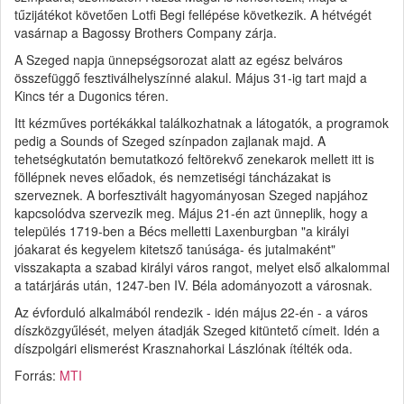
tűzijátékot követően Lotfi Begi fellépése következik. A hétvégét
vasárnap a Bagossy Brothers Company zárja.
A Szeged napja ünnepségsorozat alatt az egész belváros
összefüggő fesztiválhelyszínné alakul. Május 31-ig tart majd a
Kincs tér a Dugonics téren.
Itt kézműves portékákkal találkozhatnak a látogatók, a programok
pedig a Sounds of Szeged színpadon zajlanak majd. A
tehetségkutatón bemutatkozó feltörekvő zenekarok mellett itt is
föllépnek neves előadok, és nemzetiségi táncházakat is
szerveznek. A borfesztivált hagyományosan Szeged napjához
kapcsolódva szervezik meg. Május 21-én azt ünneplik, hogy a
település 1719-ben a Bécs melletti Laxenburgban "a királyi
jóakarat és kegyelem kitetsző tanúsága- és jutalmaként"
visszakapta a szabad királyi város rangot, melyet első alkalommal
a tatárjárás után, 1247-ben IV. Béla adományozott a városnak.
Az évforduló alkalmából rendezik - idén május 22-én - a város
díszközgyűlését, melyen átadják Szeged kitüntető címeit. Idén a
díszpolgári elismerést Krasznahorkai Lászlónak ítélték oda.
Forrás:
MTI