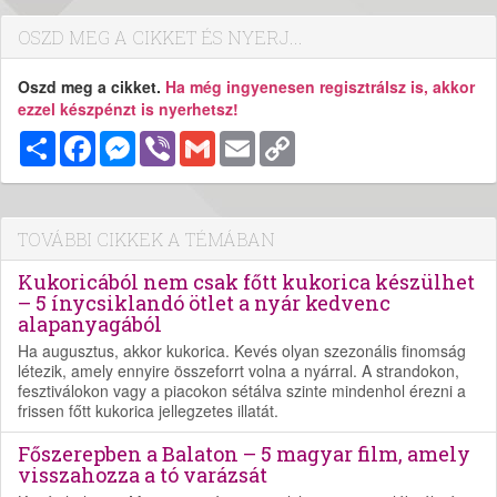
OSZD MEG A CIKKET ÉS NYERJ...
Oszd meg a cikket.
Ha még ingyenesen regisztrálsz is, akkor
ezzel készpénzt is nyerhetsz!
Megosztás
Facebook
Messenger
Viber
Gmail
Email
Copy
Link
TOVÁBBI CIKKEK A TÉMÁBAN
Kukoricából nem csak főtt kukorica készülhet
– 5 ínycsiklandó ötlet a nyár kedvenc
alapanyagából
Ha augusztus, akkor kukorica. Kevés olyan szezonális finomság
létezik, amely ennyire összeforrt volna a nyárral. A strandokon,
fesztiválokon vagy a piacokon sétálva szinte mindenhol érezni a
frissen főtt kukorica jellegzetes illatát.
Főszerepben a Balaton – 5 magyar film, amely
visszahozza a tó varázsát