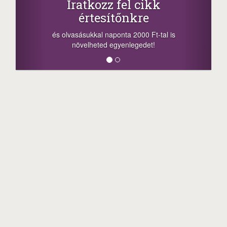
atkozz fel cikk
+1.000.
értesítőnkre
-nyeremény növelés
a sorsolás napján! 
ásukkal naponta 2000 Ft-tal is
megosztási lehetőség
velheted egyenlegedet!