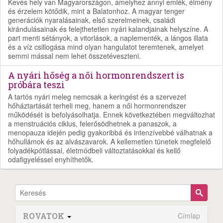
Kevés hely van Magyarországon, amelyhez annyi emlék, élmény
és érzelem kötődik, mint a Balatonhoz. A magyar tenger
generációk nyaralásainak, első szerelmeinek, családi
kirándulásainak és felejthetetlen nyári kalandjainak helyszíne. A
part menti sétányok, a vitorlások, a naplementék, a lángos illata
és a víz csillogása mind olyan hangulatot teremtenek, amelyet
semmi mással nem lehet összetéveszteni.
A nyári hőség a női hormonrendszert is
próbára teszi
A tartós nyári meleg nemcsak a keringést és a szervezet
hőháztartását terheli meg, hanem a női hormonrendszer
működését is befolyásolhatja. Ennek következtében megváltozhat
a menstruációs ciklus, felerősödhetnek a panaszok, a
menopauza idején pedig gyakoribbá és intenzívebbé válhatnak a
hőhullámok és az alvászavarok. A kellemetlen tünetek megfelelő
folyadékpótlással, életmódbeli változtatásokkal és kellő
odafigyeléssel enyhíthetők.
ROVATOK
Címlap