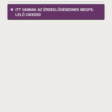
ITT VANNAK AZ ÉRDEK­LŐDÉ­SEDNEK MEGFE­
LELŐ CIKKEID!