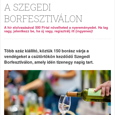
A SZEGEDI
BORFESZTIVÁLON
A hír elolvasásával 500 Ft-tal növelheted a nyereményedet. Ha tag
vagy, jelentkezz be, ha új vagy, regisztrálj itt (ingyenes)!
Több száz kiállító, köztük 150 borász várja a
vendégeket a csütörtökön kezdődő Szegedi
Borfesztiválon, amely idén tizenegy napig tart.