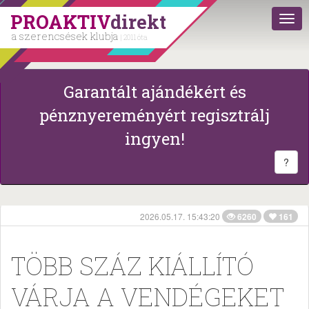
PROAKTIV
direkt
a szerencsések klubja
| 2011 óta
Garantált ajándékért és
pénznyereményért regisztrálj
ingyen!
?
2026.05.17. 15:43:20
6260
161
TÖBB SZÁZ KIÁLLÍTÓ
VÁRJA A VENDÉGEKET