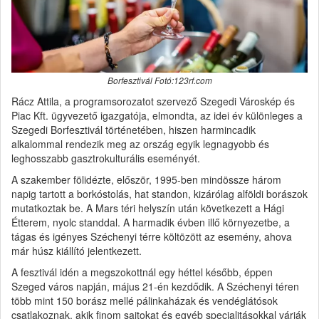
Borfesztivál Fotó:123rf.com
Rácz Attila, a programsorozatot szervező Szegedi Városkép és
Piac Kft. ügyvezető igazgatója, elmondta, az idei év különleges a
Szegedi Borfesztivál történetében, hiszen harmincadik
alkalommal rendezik meg az ország egyik legnagyobb és
leghosszabb gasztrokulturális eseményét.
A szakember fölidézte, először, 1995-ben mindössze három
napig tartott a borkóstolás, hat standon, kizárólag alföldi borászok
mutatkoztak be. A Mars téri helyszín után következett a Hági
Étterem, nyolc standdal. A harmadik évben illő környezetbe, a
tágas és igényes Széchenyi térre költözött az esemény, ahova
már húsz kiállító jelentkezett.
A fesztivál idén a megszokottnál egy héttel később, éppen
Szeged város napján, május 21-én kezdődik. A Széchenyi téren
több mint 150 borász mellé pálinkaházak és vendéglátósok
csatlakoznak, akik finom sajtokat és egyéb specialitásokkal várják