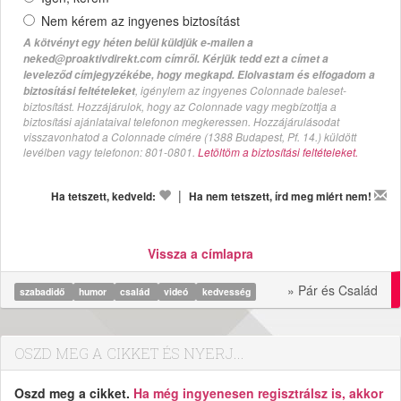
Nem kérem az ingyenes biztosítást
A kötvényt egy héten belül küldjük e-mailen a
neked@proaktivdirekt.com címről. Kérjük tedd ezt a címet a
leveleződ címjegyzékébe, hogy megkapd. Elolvastam és elfogadom a
, igénylem az ingyenes Colonnade baleset-
biztosítási feltételeket
biztosítást. Hozzájárulok, hogy az Colonnade vagy megbízottja a
biztosítási ajánlataival telefonon megkeressen. Hozzájárulásodat
visszavonhatod a Colonnade címére (1388 Budapest, Pf. 14.) küldött
levélben vagy telefonon: 801-0801.
Letöltöm a biztosítási feltételeket.
|
Ha tetszett, kedveld:
Ha nem tetszett, írd meg miért nem!
Vissza a címlapra
» Pár és Család
szabadidő
humor
család
videó
kedvesség
OSZD MEG A CIKKET ÉS NYERJ...
Oszd meg a cikket.
Ha még ingyenesen regisztrálsz is, akkor