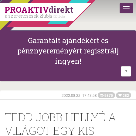
PROAKTIV
direkt
a szerencsések klubja
| 2011 óta
Garantált ajándékért és
pénznyereményért regisztrálj
ingyen!
?
2022.08.22. 17:43:58
9875
282
TEDD JOBB HELLYÉ A
VILÁGOT EGY KIS