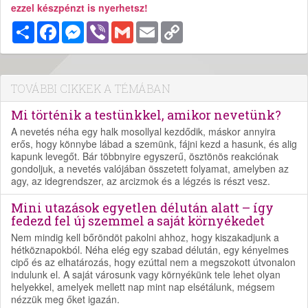
ezzel készpénzt is nyerhetsz!
Megosztás
Facebook
Messenger
Viber
Gmail
Email
Copy
Link
TOVÁBBI CIKKEK A TÉMÁBAN
Mi történik a testünkkel, amikor nevetünk?
A nevetés néha egy halk mosollyal kezdődik, máskor annyira
erős, hogy könnybe lábad a szemünk, fájni kezd a hasunk, és alig
kapunk levegőt. Bár többnyire egyszerű, ösztönös reakciónak
gondoljuk, a nevetés valójában összetett folyamat, amelyben az
agy, az idegrendszer, az arcizmok és a légzés is részt vesz.
Mini utazások egyetlen délután alatt – így
fedezd fel új szemmel a saját környékedet
Nem mindig kell bőröndöt pakolni ahhoz, hogy kiszakadjunk a
hétköznapokból. Néha elég egy szabad délután, egy kényelmes
cipő és az elhatározás, hogy ezúttal nem a megszokott útvonalon
indulunk el. A saját városunk vagy környékünk tele lehet olyan
helyekkel, amelyek mellett nap mint nap elsétálunk, mégsem
nézzük meg őket igazán.