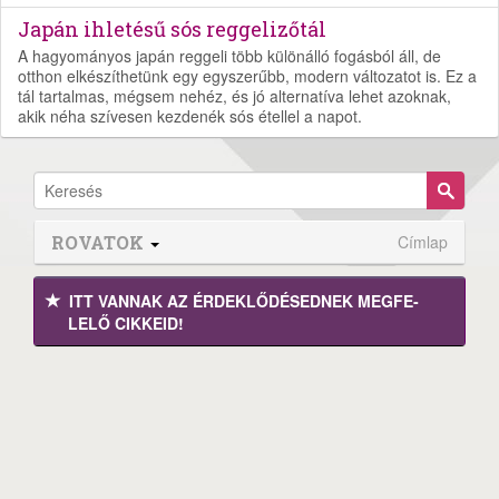
Japán ihletésű sós reggelizőtál
A hagyományos japán reggeli több különálló fogásból áll, de
otthon elkészíthetünk egy egyszerűbb, modern változatot is. Ez a
tál tartalmas, mégsem nehéz, és jó alternatíva lehet azoknak,
akik néha szívesen kezdenék sós étellel a napot.
ROVATOK
Címlap
ITT VANNAK AZ ÉRDEK­LŐDÉ­SEDNEK MEGFE­
LELŐ CIKKEID!