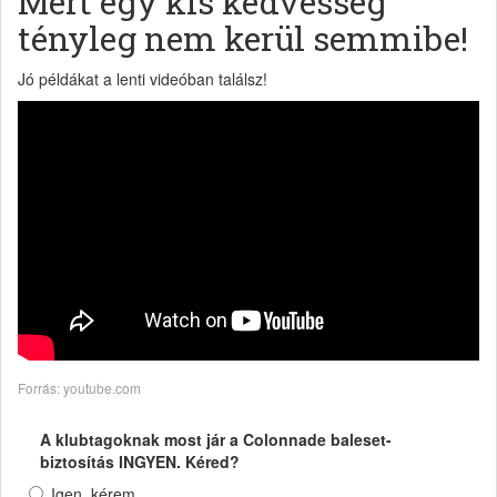
Mert egy kis kedvesség
tényleg nem kerül semmibe!
Jó példákat a lenti videóban találsz!
Forrás: youtube.com
A klubtagoknak most jár a Colonnade baleset-
biztosítás INGYEN. Kéred?
Igen, kérem