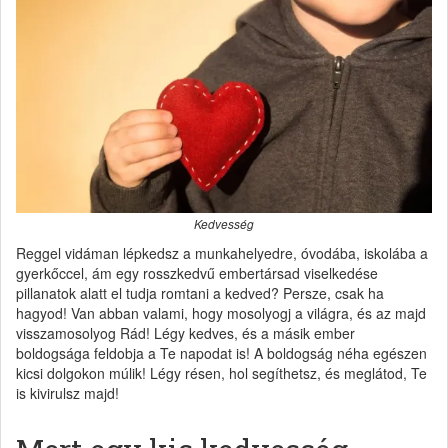
Kedvesség
Reggel vidáman lépkedsz a munkahelyedre, óvodába, iskolába a
gyerkőccel, ám egy rosszkedvű embertársad viselkedése
pillanatok alatt el tudja romtani a kedved? Persze, csak ha
hagyod! Van abban valami, hogy mosolyogj a világra, és az majd
visszamosolyog Rád! Légy kedves, és a másik ember
boldogsága feldobja a Te napodat is! A boldogság néha egészen
kicsi dolgokon múlik! Légy résen, hol segíthetsz, és meglátod, Te
is kivirulsz majd!