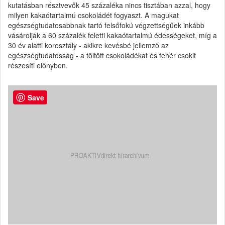
kutatásban résztvevők 45 százaléka nincs tisztában azzal, hogy
milyen kakaótartalmú csokoládét fogyaszt. A magukat
egészségtudatosabbnak tartó felsőfokú végzettségűek inkább
vásárolják a 60 százalék feletti kakaótartalmú édességeket, míg a
30 év alatti korosztály - akikre kevésbé jellemző az
egészségtudatosság - a töltött csokoládékat és fehér csokit
részesíti előnyben.
Save