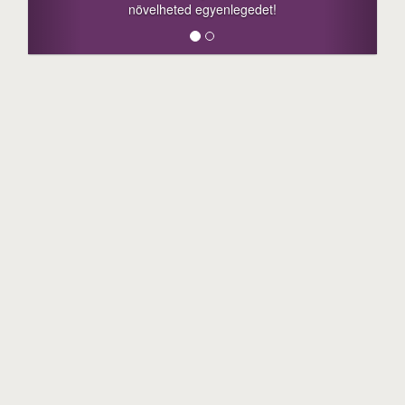
lheted egyenlegedet!