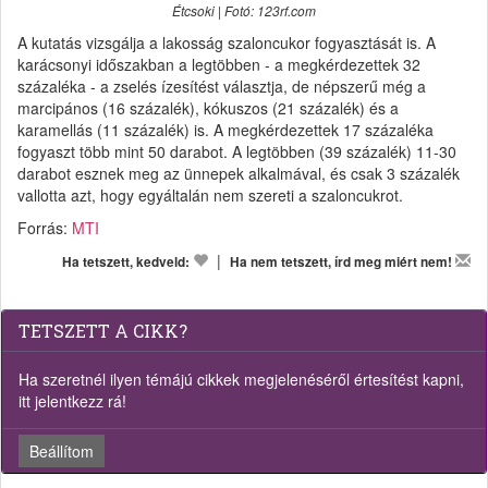
Étcsoki | Fotó: 123rf.com
A kutatás vizsgálja a lakosság szaloncukor fogyasztását is. A
karácsonyi időszakban a legtöbben - a megkérdezettek 32
százaléka - a zselés ízesítést választja, de népszerű még a
marcipános (16 százalék), kókuszos (21 százalék) és a
karamellás (11 százalék) is. A megkérdezettek 17 százaléka
fogyaszt több mint 50 darabot. A legtöbben (39 százalék) 11-30
darabot esznek meg az ünnepek alkalmával, és csak 3 százalék
vallotta azt, hogy egyáltalán nem szereti a szaloncukrot.
Forrás:
MTI
|
Ha tetszett, kedveld:
Ha nem tetszett, írd meg miért nem!
TETSZETT A CIKK?
Ha szeretnél ilyen témájú cikkek megjelenéséről értesítést kapni,
itt jelentkezz rá!
Beállítom