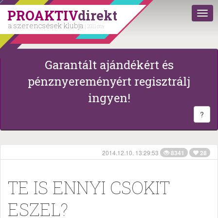
PROAKTIV
direkt
a szerencsések klubja
| 2011 óta
Garantált ajándékért és
pénznyereményért regisztrálj
ingyen!
?
2014.12.10. 13:29:53
8341
28
TE IS ENNYI CSOKIT
ESZEL?