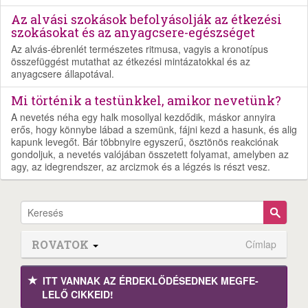
Az alvási szokások befolyásolják az étkezési
szokásokat és az anyagcsere-egészséget
Az alvás-ébrenlét természetes ritmusa, vagyis a kronotípus
összefüggést mutathat az étkezési mintázatokkal és az
anyagcsere állapotával.
Mi történik a testünkkel, amikor nevetünk?
A nevetés néha egy halk mosollyal kezdődik, máskor annyira
erős, hogy könnybe lábad a szemünk, fájni kezd a hasunk, és alig
kapunk levegőt. Bár többnyire egyszerű, ösztönös reakciónak
gondoljuk, a nevetés valójában összetett folyamat, amelyben az
agy, az idegrendszer, az arcizmok és a légzés is részt vesz.
ROVATOK
Címlap
ITT VANNAK AZ ÉRDEK­LŐDÉ­SEDNEK MEGFE­
LELŐ CIKKEID!