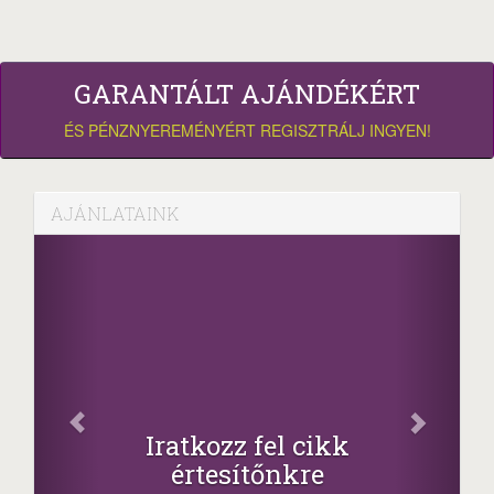
GARANTÁLT AJÁNDÉKÉRT
ÉS PÉNZNYEREMÉNYÉRT REGISZTRÁLJ INGYEN!
AJÁNLATAINK
Iratkozz fel cikk
értesítőnkre
-