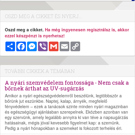
OSZD MEG A CIKKET ÉS NYERJ...
Oszd meg a cikket.
Ha még ingyenesen regisztrálsz is, akkor
ezzel készpénzt is nyerhetsz!
Megosztás
Facebook
Messenger
Viber
Gmail
Email
Copy
Link
TOVÁBBI CIKKEK A TÉMÁBAN
A nyári szemvédelem fontossága - Nem csak a
bőrnek árthat az UV-sugárzás
Amikor a nyári egészségvédelemről beszélünk, legtöbbször a
bőrünk jut eszünkbe. Naptej, kalap, árnyék, megfelelő
fényvédelem – ezek a tanácsok szinte minden nyári magazinban
és egészségügyi ajánlásban szerepelnek. Eközben azonban van
egy szervünk, amely legalább annyira ki van téve a napsugárzás
hatásainak, mégis jóval kevesebb figyelmet kap: a szemünk.
Pedig a nyári hónapokban a szemeket is fokozott terhelés éri.