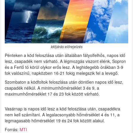
Időjárás előrejelzés
Pénteken a köd feloszlása után általában fátyolfelhős, napos idő
lesz, csapadék nem várható. A légmozgás viszont élénk, Sopron
és a Fertő tó körül olykor erős lesz. A leghidegebb órákban 3-9
fok valószínű, napközben 16-21 fokig melegszik fel a levegő.
Szombaton a ködfoltok feloszlása után döntően napos idő lesz,
csapadék nélkül. A minimumhőmérséklet 3 és 9, a
maximumhőmérséklet 17 és 23 fok között várható.
Vasárnap is napos idő lesz a köd feloszlása után, csapadékra
nem kell számítani. A legalacsonyabb hőmérséklet 4 és 11, a
legmagasabb hőmérséklet 19 és 24 fok között alakul.
Forrás:
MTI