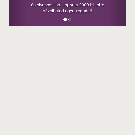
és olvasásukkal naponta 2000 Ft-tal is
m
növelheted egyenlegedet!