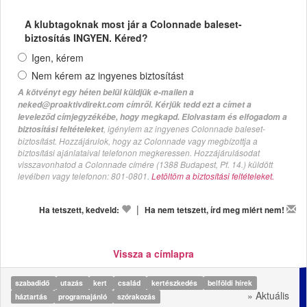
A klubtagoknak most jár a Colonnade baleset-
biztosítás INGYEN. Kéred?
Igen, kérem
Nem kérem az ingyenes biztosítást
A kötvényt egy héten belül küldjük e-mailen a
neked@proaktivdirekt.com címről. Kérjük tedd ezt a címet a
leveleződ címjegyzékébe, hogy megkapd. Elolvastam és elfogadom a
, igénylem az ingyenes Colonnade baleset-
biztosítási feltételeket
biztosítást. Hozzájárulok, hogy az Colonnade vagy megbízottja a
biztosítási ajánlataival telefonon megkeressen. Hozzájárulásodat
visszavonhatod a Colonnade címére (1388 Budapest, Pf. 14.) küldött
levélben vagy telefonon: 801-0801.
Letöltöm a biztosítási feltételeket.
|
Ha tetszett, kedveld:
Ha nem tetszett, írd meg miért nem!
Vissza a címlapra
szabadidő
utazás
kert
család
kertészkedés
belföldi hírek
» Aktuális
háztartás
programajánló
szórakozás