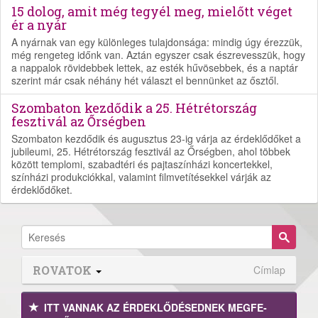
15 dolog, amit még tegyél meg, mielőtt véget
ér a nyár
A nyárnak van egy különleges tulajdonsága: mindig úgy érezzük,
még rengeteg időnk van. Aztán egyszer csak észrevesszük, hogy
a nappalok rövidebbek lettek, az esték hűvösebbek, és a naptár
szerint már csak néhány hét választ el bennünket az ősztől.
Szombaton kezdődik a 25. Hétrétország
fesztivál az Őrségben
Szombaton kezdődik és augusztus 23-ig várja az érdeklődőket a
jubileumi, 25. Hétrétország fesztivál az Őrségben, ahol többek
között templomi, szabadtéri és pajtaszínházi koncertekkel,
színházi produkciókkal, valamint filmvetítésekkel várják az
érdeklődőket.
ROVATOK
Címlap
ITT VANNAK AZ ÉRDEK­LŐDÉ­SEDNEK MEGFE­