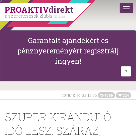
PROAKTIV
direkt
a szerencsések klubja
| 2011 óta
Garantált ajándékért és
pénznyereményért regisztrálj
ingyen!
?
2019.10.10. 22:12:05
7299
224
SZUPER KIRÁNDULÓ
IDŐ LESZ: SZÁRAZ,