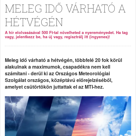
MELEG IDŐ VÁRHATÓ A
HÉTVÉGÉN
A hír elolvasásával 500 Ft-tal növelheted a nyereményedet. Ha tag
vagy, jelentkezz be, ha új vagy, regisztrálj itt (ingyenes)!
Meleg idő várható a hétvégén, többfelé 20 fok körül
alakulnak a maximumok, csapadékra nem kell
számítani - derül ki az Országos Meteorológiai
Szolgálat országos, középtávú előrejelzéséből,
amelyet csütörtökön juttattak el az MTI-hez.