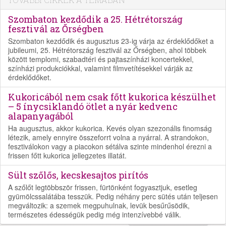
Szombaton kezdődik a 25. Hétrétország
fesztivál az Őrségben
Szombaton kezdődik és augusztus 23-ig várja az érdeklődőket a
jubileumi, 25. Hétrétország fesztivál az Őrségben, ahol többek
között templomi, szabadtéri és pajtaszínházi koncertekkel,
színházi produkciókkal, valamint filmvetítésekkel várják az
érdeklődőket.
Kukoricából nem csak főtt kukorica készülhet
– 5 ínycsiklandó ötlet a nyár kedvenc
alapanyagából
Ha augusztus, akkor kukorica. Kevés olyan szezonális finomság
létezik, amely ennyire összeforrt volna a nyárral. A strandokon,
fesztiválokon vagy a piacokon sétálva szinte mindenhol érezni a
frissen főtt kukorica jellegzetes illatát.
Sült szőlős, kecskesajtos pirítós
A szőlőt legtöbbször frissen, fürtönként fogyasztjuk, esetleg
gyümölcssalátába tesszük. Pedig néhány perc sütés után teljesen
megváltozik: a szemek megpuhulnak, levük besűrűsödik,
természetes édességük pedig még intenzívebbé válik.