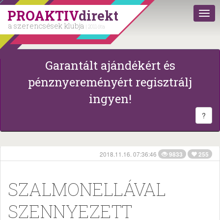
PROAKTIV
direkt
a szerencsések klubja
| 2011 óta
Garantált ajándékért és
pénznyereményért regisztrálj
ingyen!
?
2018.11.16. 07:36:46
9833
255
SZALMONELLÁVAL
SZENNYEZETT