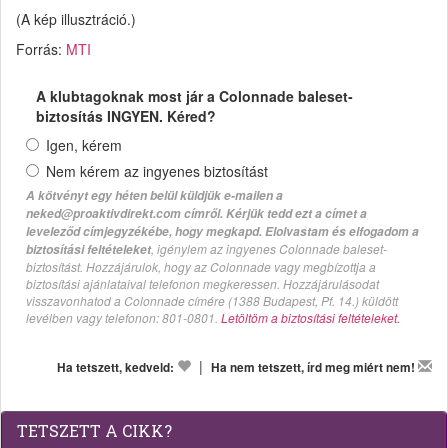
(A kép illusztráció.)
Forrás:
MTI
A klubtagoknak most jár a Colonnade baleset-
biztosítás INGYEN. Kéred?
Igen, kérem
Nem kérem az ingyenes biztosítást
A kötvényt egy héten belül küldjük e-mailen a
neked@proaktivdirekt.com címről. Kérjük tedd ezt a címet a
leveleződ címjegyzékébe, hogy megkapd. Elolvastam és elfogadom a
, igénylem az ingyenes Colonnade baleset-
biztosítási feltételeket
biztosítást. Hozzájárulok, hogy az Colonnade vagy megbízottja a
biztosítási ajánlataival telefonon megkeressen. Hozzájárulásodat
visszavonhatod a Colonnade címére (1388 Budapest, Pf. 14.) küldött
levélben vagy telefonon: 801-0801.
Letöltöm a biztosítási feltételeket.
|
Ha tetszett, kedveld:
Ha nem tetszett, írd meg miért nem!
TETSZETT A CIKK?