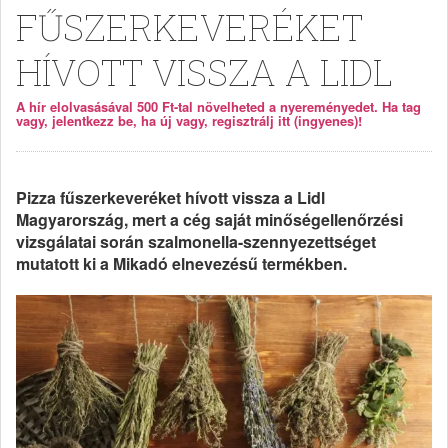
FŰSZERKEVERÉKET
HÍVOTT VISSZA A LIDL
A hír elolvasásával 500 Ft-tal növelheted a nyereményedet. Ha tag
vagy, jelentkezz be, ha új vagy, regisztrálj itt (ingyenes)!
Pizza fűszerkeveréket hívott vissza a Lidl
Magyarország, mert a cég saját minőségellenőrzési
vizsgálatai során szalmonella-szennyezettséget
mutatott ki a Mikadó elnevezésű termékben.