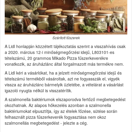
Szárított fűszerek
A Lidl honlapján közzétett tájékoztatás szerint a visszahívás csak
a 2020. március 12-i minőségmegőrzési idejű, L803101-es
tételszámú, 20 grammos Mikado Pizza fűszerkeverékre
vonatkozik, az áruházlánc által forgalmazott más termékre nem.
A Lidl kéri a vásárlókat, ha a jelzett minőségmegőrzési idejű és
tételszámú termékből vásároltak, azt ne fogyasszák el, vigyék
vissza az áruházlánc bármelyik üzletébe, a vételárat a vásárlást
igazoló nyugta nélkül is visszatérítik.
A szalmonella baktériumok elszaporodva fertőző megbetegedést
okozhatnak. Az alapos hőkezelés azonban a szalmonella
baktériumokat elpusztítja, így az ételek főzése, sütése során
felhasznált pizza fűszerkeverék fogyasztása nem okoz
szalmonellás megbetegedést - jelezte a cég.