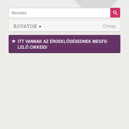
ROVATOK
Címlap
ITT VANNAK AZ ÉRDEK­LŐDÉ­SEDNEK MEGFE­
LELŐ CIKKEID!