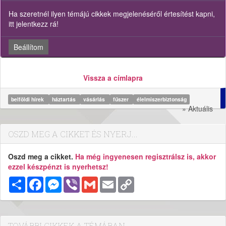
Ha szeretnél ilyen témájú cikkek megjelenéséről értesítést kapni,
itt jelentkezz rá!
Beállítom
Vissza a címlapra
belföldi hírek
háztartás
vásárlás
fűszer
élelmiszerbiztonság
» Aktuális
OSZD MEG A CIKKET ÉS NYERJ...
Oszd meg a cikket.
Ha még ingyenesen regisztrálsz is, akkor
ezzel készpénzt is nyerhetsz!
Megosztás
Facebook
Messenger
Viber
Gmail
Email
Copy
Link
TOVÁBBI CIKKEK A TÉMÁBAN