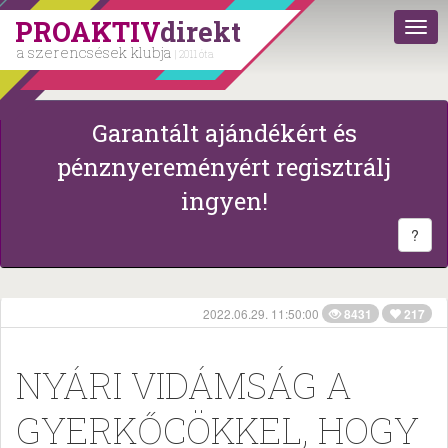
PROAKTIV
direkt
a szerencsések klubja
| 2011 óta
Garantált ajándékért és
pénznyereményért regisztrálj
ingyen!
?
2022.06.29. 11:50:00
8431
217
NYÁRI VIDÁMSÁG A
GYERKŐCÖKKEL, HOGY