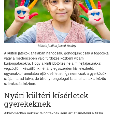
Mókás játékot játszó kislány
A kültéri játékok általában hangosak, gondoljunk csak a fogócska
vagy a medencében való fürdőzés közbeni vidám
kurjongatásokra. Hogy a kinti időtöltés ne a mi fejfájásunkkal
végződjön, készüljünk néhány egyszerűen kivitelezhető,
ugyanakkor ámulatba ejtő kísérlettel. Így nem csak a gyerkőcök
szája marad tátva, de bizony rengeteget is tanulhatnak a közös
szórakozás közben.
Nyári kültéri kísérletek
gyerekeknek
Alkalomadtán nekünk felnőtteknek sem árt átismételni a fizika