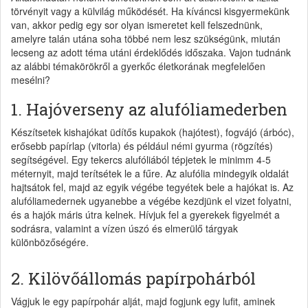
törvényit vagy a külvilág működését. Ha kíváncsi kisgyermekünk
van, akkor pedig egy sor olyan ismeretet kell felszednünk,
amelyre talán utána soha többé nem lesz szükségünk, miután
lecseng az adott téma utáni érdeklődés időszaka. Vajon tudnánk
az alábbi témakörökről a gyerkőc életkorának megfelelően
mesélni?
1. Hajóverseny az alufóliamederben
Készítsetek kishajókat üdítős kupakok (hajótest), fogvájó (árbóc),
erősebb papírlap (vitorla) és például némi gyurma (rögzítés)
segítségével. Egy tekercs alufóliából tépjetek le minimm 4-5
méternyit, majd terítsétek le a fűre. Az alufólia mindegyik oldalát
hajtsátok fel, majd az egyik végébe tegyétek bele a hajókat is. Az
alufóliamedernek ugyanebbe a végébe kezdjünk el vizet folyatni,
és a hajók máris útra kelnek. Hívjuk fel a gyerekek figyelmét a
sodrásra, valamint a vízen úszó és elmerülő tárgyak
különbözőségére.
2. Kilövőállomás papírpohárból
Vágjuk le egy papírpohár alját, majd fogjunk egy lufit, aminek