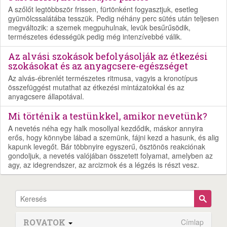
A szőlőt legtöbbször frissen, fürtönként fogyasztjuk, esetleg
gyümölcssalátába tesszük. Pedig néhány perc sütés után teljesen
megváltozik: a szemek megpuhulnak, levük besűrűsödik,
természetes édességük pedig még intenzívebbé válik.
Az alvási szokások befolyásolják az étkezési
szokásokat és az anyagcsere-egészséget
Az alvás-ébrenlét természetes ritmusa, vagyis a kronotípus
összefüggést mutathat az étkezési mintázatokkal és az
anyagcsere állapotával.
Mi történik a testünkkel, amikor nevetünk?
A nevetés néha egy halk mosollyal kezdődik, máskor annyira
erős, hogy könnybe lábad a szemünk, fájni kezd a hasunk, és alig
kapunk levegőt. Bár többnyire egyszerű, ösztönös reakciónak
gondoljuk, a nevetés valójában összetett folyamat, amelyben az
agy, az idegrendszer, az arcizmok és a légzés is részt vesz.
ROVATOK
Címlap