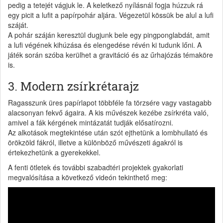
pedig a tetejét vágjuk le. A keletkező nyílásnál fogja húzzuk rá
egy picit a lufit a papírpohár aljára. Végezetül kössük be alul a lufi
száját.
A pohár száján keresztül dugjunk bele egy pingponglabdát, amit
a lufi végének kihúzása és elengedése révén ki tudunk lőni. A
játék során szóba kerülhet a gravitáció és az űrhajózás témaköre
is.
3. Modern zsírkrétarajz
Ragasszunk üres papírlapot többféle fa törzsére vagy vastagabb
alacsonyan fekvő ágaira. A kis művészek kezébe zsírkréta való,
amivel a fák kérgének mintázatát tudják elősatírozni.
Az alkotások megtekintése után szót ejthetünk a lombhullató és
örökzöld fákról, illetve a különböző művészeti ágakról is
értekezhetünk a gyerekekkel.
A fenti ötletek és további szabadtéri projektek gyakorlati
megvalósítása a következő videón tekinthető meg: