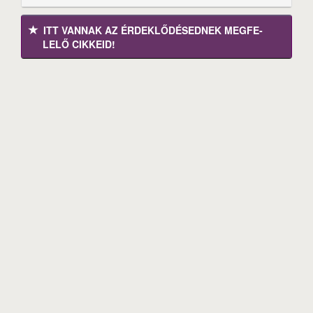
ITT VANNAK AZ ÉRDEK­LŐDÉ­SEDNEK MEGFE­
LELŐ CIKKEID!