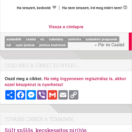
|
Ha tetszett, kedveld:
Ha nem tetszett, írd meg miért nem!
Vissza a címlapra
szabadidő
család
víz
tudomány
zsírkréta
szabadtéri programok
» Pár és Család
lufi
nyári játékok
játékos kísérletek
OSZD MEG A CIKKET ÉS NYERJ...
Oszd meg a cikket.
Ha még ingyenesen regisztrálsz is, akkor
ezzel készpénzt is nyerhetsz!
Megosztás
Facebook
Messenger
Viber
Gmail
Email
Copy
Link
TOVÁBBI CIKKEK A TÉMÁBAN
Sült szőlős, kecskesajtos pirítós