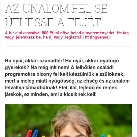
AZ UNALOM FEL SE
ÜTHESSE A FEJÉT
A hír elolvasásával 500 Ft-tal növelheted a nyereményedet. Ha tag
vagy, jelentkezz be, ha új vagy, regisztrálj itt (ingyenes)!
Ha nyár, akkor szabadtér! Ha nyár, akkor nyafogó
gyerekek? Na még mit nem! A felhőtlen családi
programokra bizony fel kell készülniük a szülőknek,
mert a meleg miatt nyűgösség, az éhség és az unalom
felváltva támadhatnak! Étel, ital, fejfedő és remek
játékok, ez minden, ami a kicsiknek kell!