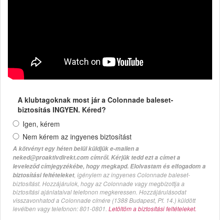
A klubtagoknak most jár a Colonnade baleset-
biztosítás INGYEN. Kéred?
Igen, kérem
Nem kérem az ingyenes biztosítást
A kötvényt egy héten belül küldjük e-mailen a
neked@proaktivdirekt.com címről. Kérjük tedd ezt a címet a
leveleződ címjegyzékébe, hogy megkapd. Elolvastam és elfogadom a
, igénylem az ingyenes Colonnade baleset-
biztosítási feltételeket
biztosítást. Hozzájárulok, hogy az Colonnade vagy megbízottja a
biztosítási ajánlataival telefonon megkeressen. Hozzájárulásodat
visszavonhatod a Colonnade címére (1388 Budapest, Pf. 14.) küldött
levélben vagy telefonon: 801-0801.
Letöltöm a biztosítási feltételeket.