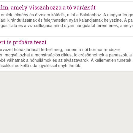
ilm, amely visszahozza a tó varázsát
emlék, élmény és érzelem kötődik, mint a Balatonhoz. A magyar tenge
di kirándulásainak és felejthetetlen nyári kalandjainak helyszíne. A pa
ngos illata és a víz csillogása mind olyan hangulatot teremtenek, amely
t is próbára teszi
zervezet hőháztartását terheli meg, hanem a női hormonrendszer
en megváltozhat a menstruációs ciklus, felerősödhetnek a panaszok, a
bé válhatnak a hőhullámok és az alvászavarok. A kellemetlen tünetek
ásokkal és kellő odafigyeléssel enyhíthetők.