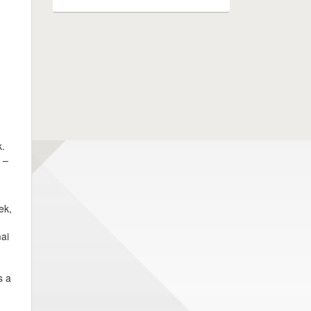
k.
 –
ek,
ai
s a