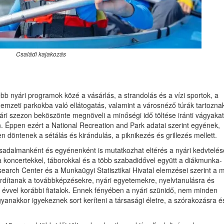
Családi kajakozás
bb nyári programok közé a vásárlás, a strandolás és a vízi sportok, a
a nemzeti parkokba való ellátogatás, valamint a városnéző túrák tartozna
ári szezon beköszönte megnöveli a minőségi idő töltése iránti vágyakat
. Éppen ezért a National Recreation and Park adatai szerint egyének,
döntenek a sétálás és kirándulás, a piknikezés és grillezés mellett.
adalmanként és egyénenként is mutatkozhat eltérés a nyári kedvtelés
a koncertekkel, táborokkal és a több szabadidővel együtt a diákmunka-
arch Center és a Munkaügyi Statisztikai Hivatal elemzései szerint a m
fordítanak a továbbképzésekre, nyári egyetemekre, nyelvtanulásra és
z évvel korábbi fiatalok. Ennek fényében a nyári szünidő, nem minden
yanakkor igyekeznek sort keríteni a társasági életre, a szórakozásra é