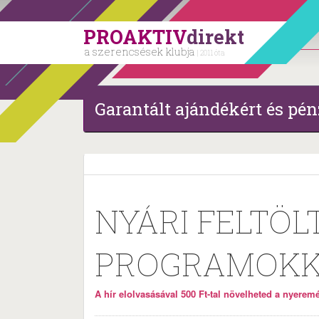
PROAKTIV
direkt
a szerencsések klubja
| 2011 óta
Garantált ajándékért és pén
NYÁRI FELTÖL
PROGRAMOKK
A hír elolvasásával 500 Ft-tal növelheted a nyeremén