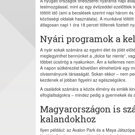
A nyugati országok tinédzserei nyaranta napi átlag
testmozgással, mint az egy évtizeddel ezelőttiek 
töltött idő (ami a becslések szerint napi három és 
közösségi oldalak használata). A munkával töltött 
átlagosan napi 1 óra 18 percet töltenek fizetett n
Nyári programok a kel
A nyár sokak számára az egyéni élet és jólét előtér
meglegyinthet bennünket a „dolce far niente”, va
többet ücsörög a nyakunkon. Ám a kellemes nem, 
A napon sütkérezést követően elmehetünk egy múz
olvasmányunk társaságát. Sokan ekkor – nem pedi
kezdenek el jobban figyelni az egészségükre.
A családok számára a közös élmény és emlék kincs
elfoglaltságokra – mindez pedig a gyermekek és a
Magyarországon is szá
kalandokhoz
Ilyen például: az Avalon Park és a Maya Játszópa