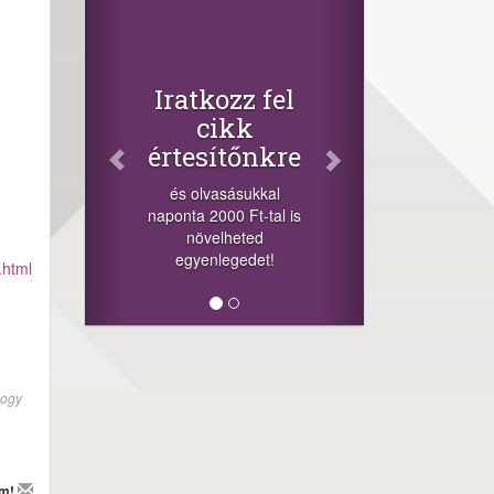
Facebook
Oszd meg
cikkeinket
+1.000.000 Ft...
Iratkozz fel
-nyeremény növelés jár
cikk
a szerencsésnek a
értesítőnkre
sorsolás napján! A
cikkek alján találsz
és olvasásukkal
megosztási
naponta 2000 Ft-tal is
lehetőséget. Lájkolj is
növelheted
minket!
egyenlegedet!
.html
hogy
em!