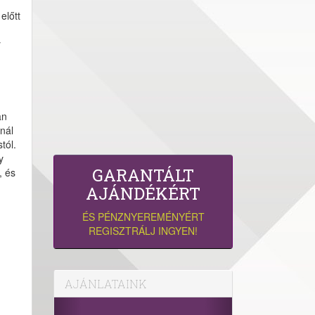
előtt
y
an
nál
tól.
y
GARANTÁLT
, és
AJÁNDÉKÉRT
ÉS PÉNZNYEREMÉNYÉRT
REGISZTRÁLJ INGYEN!
AJÁNLATAINK