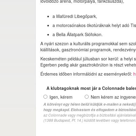
lövöldöző aréna, motorpálya, fánkcsúszda),
a lillafüredi Libegőpark,
a motorcsónakos ökotúráknak helyt adó Tis
a Bella Állatpark Siófokon.
A nyári szezon a kulturális programokkal sem szok
kiállítások, gasztronómiai programok, rendezvé
Kecskeméten például júliusban sor kerül: a helyi 
Egerben pedig akár gasztrokörúton is részt vehet
Érdemes időben informálódni az eseményekről:
h
A klubtagoknak most jár a Colonnade bale
Igen, kérem
Nem kérem az ingyenes 
A kötvényt egy héten belül küldjük e-mailen a neked@
hogy megkapd. Elolvastam és elfogadom a biztosítási 
az Colonnade vagy megbízottja a biztosítási ajánlatai
(1388 Budapest, Pf. 14.) küldött levélben vagy telefono