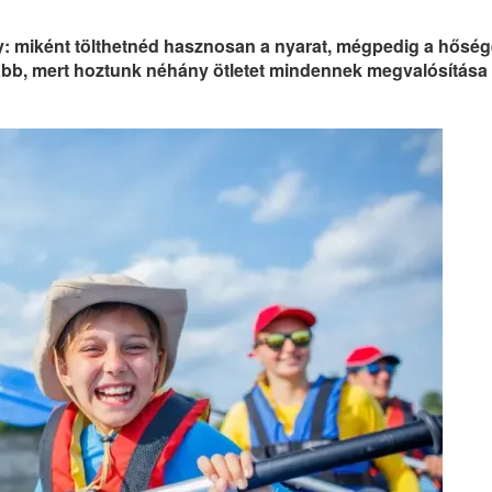
gy: miként tölthetnéd hasznosan a nyarat, mégpedig a hősé
vább, mert hoztunk néhány ötletet mindennek megvalósítása