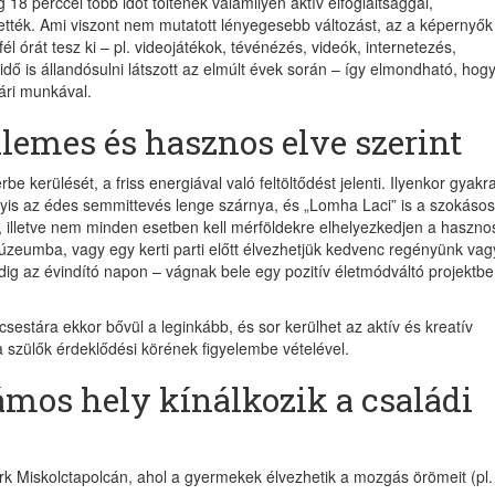
 18 perccel több időt töltenek valamilyen aktív elfoglaltsággal,
tették. Ami viszont nem mutatott lényegesebb változást, az a képernyők 
fél órát tesz ki – pl. videojátékok, tévénézés, videók, internetezés,
idő is állandósulni látszott az elmúlt évek során – így elmondható, hog
yári munkával.
lemes és hasznos elve szerint
be kerülését, a friss energiával való feltöltődést jelenti. Ilyenkor gyakr
gyis az édes semmittevés lenge szárnya, és „Lomha Laci” is a szokásos
illetve nem minden esetben kell mérföldekre elhelyezkedjen a hasznos
eumba, vagy egy kerti parti előtt élvezhetjük kedvenc regényünk vag
g az évindító napon – vágnak bele egy pozitív életmódváltó projektbe
estára ekkor bővül a leginkább, és sor kerülhet az aktív és kreatív
 szülők érdeklődési körének figyelembe vételével.
mos hely kínálkozik a családi
rk Miskolctapolcán, ahol a gyermekek élvezhetik a mozgás örömeit (pl.