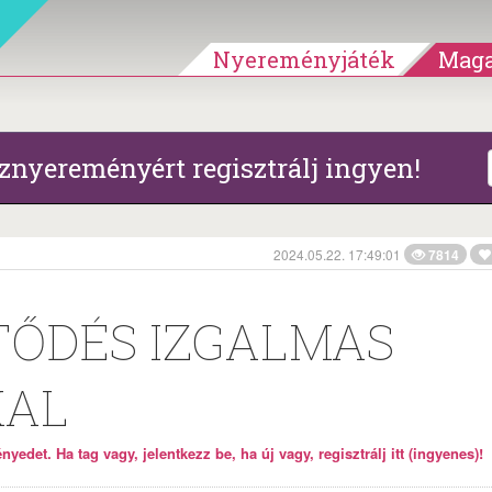
Nyereményjáték
Maga
znyereményért regisztrálj ingyen!
2024.05.22. 17:49:01
7814
TŐDÉS IZGALMAS
AL
yedet. Ha tag vagy, jelentkezz be, ha új vagy, regisztrálj itt (ingyenes)!