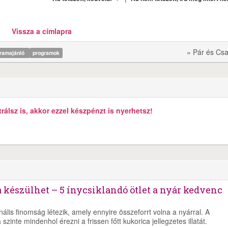
Vissza a címlapra
» Pár és Csa
gramajánló
programok
álsz is, akkor ezzel készpénzt is nyerhetsz!
 készülhet – 5 ínycsiklandó ötlet a nyár kedvenc
lis finomság létezik, amely ennyire összeforrt volna a nyárral. A
zinte mindenhol érezni a frissen főtt kukorica jellegzetes illatát.