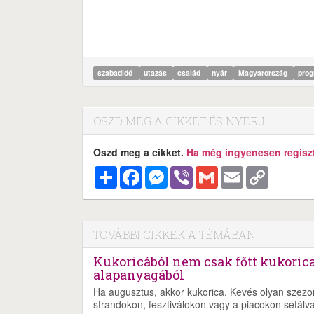
szabadidő
utazás
család
nyár
Magyarország
pro
OSZD MEG A CIKKET ÉS NYERJ...
Oszd meg a cikket.
Ha még ingyenesen regisztr
Megosztás
Facebook
Messenger
Viber
Gmail
Email
Copy
Link
TOVÁBBI CIKKEK A TÉMÁBAN
Kukoricából nem csak főtt kukorica
alapanyagából
Ha augusztus, akkor kukorica. Kevés olyan szezoná
strandokon, fesztiválokon vagy a piacokon sétálva s