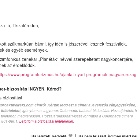
za-tó, Tiszafüreden,
ott szűkmarkúan bánni, így idén is jószerével lesznek fesztiválok,
nyek és egyéb események.
szimfonikus zenekar „Planéták” névvel szerepeltetett nagykoncertjére,
nek az érdeklődők.
ttps://www.programturizmus.hu/ajanlat-nyari-programok-magyarorszag
set-biztosítás INGYEN. Kéred?
biztosítást
proaktivdirekt.com címről. Kérjük tedd ezt a címet a leveleződ címjegyzékébe,
, igénylem az ingyenes Colonnade baleset-biztosítást. Hozzájárulok, 
feltételeket
val telefonon megkeressen. Hozzájárulásodat visszavonhatod a Colonnade címére
n: 801-0801.
Letöltöm a biztosítási feltételeket.
|
Ha tetszett, kedveld:
Ha nem tetszett, írd meg miért n