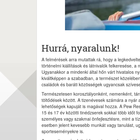
Hurrá, nyaralunk!
A felmérések arra mutattak rá, hogy a legkedvelte
történelmi kiállítások és látnivalók felkeresése, 
Ugyanakkor a mindenki által hőn várt hivatalos ny
kiváltképpen a szabadban, a természet közelében
családok és baráti közösségek ugyancsak szívesen 
Természetesen korosztályonként, nemenként, társ
töltődések között. A tizenévesek számára a nyár 
lehetőségek kapuját is magával hozza. A Pew Rese
15 és 17 év közötti tinédzserek sokkal több időt 
személyes vagy szakmai önfejlesztésre, mint a tí
esetben jelent kevesebb munkát vagy tanulást, ug
sporteseményekre is.