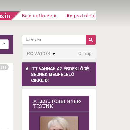
zin
Bejelentkezem
Regisztráció
?
ROVATOK
Címlap
219
ITT VANNAK AZ ÉRDEK­LŐDÉ­
SEDNEK MEGFE­LELŐ
CIKKEID!
A LEG­U­TÓB­BI NYER­
TE­SÜNK