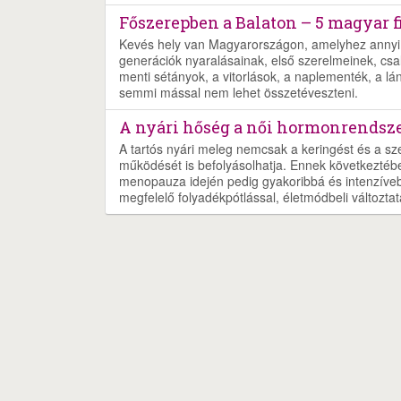
Főszerepben a Balaton – 5 magyar f
Kevés hely van Magyarországon, amelyhez annyi 
generációk nyaralásainak, első szerelmeinek, csalá
menti sétányok, a vitorlások, a naplementék, a lá
semmi mással nem lehet összetéveszteni.
A nyári hőség a női hormonrendszer
A tartós nyári meleg nemcsak a keringést és a s
működését is befolyásolhatja. Ennek következtéb
menopauza idején pedig gyakoribbá és intenzíveb
megfelelő folyadékpótlással, életmódbeli változtat