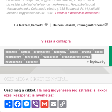
biztosítási ajánlataival telefonon megkeressen. Hozzájárulásodat
visszavonhatod a Colonnade címére (1388 Budapest, Pf. 14.) küldött
levélben vagy telefonon: 801-0801.
Letöltöm a biztosítási feltételeket.
|
Ha tetszett, kedveld:
Ha nem tetszett, írd meg miért nem!
Vissza a címlapra
egészség
koffein
gyógynövény
tudomány
kakaó
ginzeng
őssejt
nootropikum
fenyőkéreg
rózsagyökér
oroszlánsörény gomba
» Egészség
neurogenezis
agysejtek
OSZD MEG A CIKKET ÉS NYERJ...
Oszd meg a cikket.
Ha még ingyenesen regisztrálsz is, akkor
ezzel készpénzt is nyerhetsz!
Megosztás
Facebook
Messenger
Viber
Gmail
Email
Copy
Link