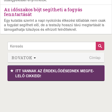
Az időszakos böjt segítheti a fogyás
fenntartását
Egy kutatás szerint a napi nyolcórás étkezési időablak nem csak
a fogyást segítheti elő, de a testsúly hosszú távú megtartását is
támogathatja túlsúlyos és elhízott felnőtteknél.
ROVATOK
Címlap
ITT VANNAK AZ ÉRDEK­LŐDÉ­SEDNEK MEGFE­
LELŐ CIKKEID!