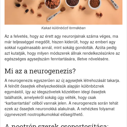
Kakaó különböző formákban
Az a felvetés, hogy az érett agy neuronjainak száma véges, ma
már teljességgel megdőlt, hiszen kiderült, hogy az emberi agy
sokkal rugalmasabb annál, mint sokáig gondolták. Azóta pedig
azt kutatják, hogy milyen módszerek állnak rendelkezésünkre az
egészséges agysejtszám fenntartására, illetve növelésére.
Mi az a neurogenezis?
A neurogenezis egyszerűen az új agysejtek létrehozását takarja.
A felnőtt őssejtek elhelyezkedésük alapján különböznek
egymástól, így az idegszövetek közelében idegi őssejtek
találhatók, amelyekről sokáig úgy vélték, hogy csak
“karbantartási” célból vannak jelen. A neurogenezis során tehát
ezek az őssejtek neuronokká alakulnak. A nehézkes folyamat
úgynevezett nootropikumokkal elősegíthető.
A nootróp szerek csoportosítása: