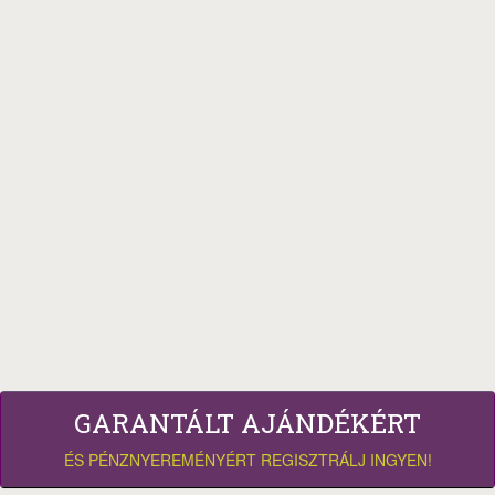
GARANTÁLT AJÁNDÉKÉRT
ÉS PÉNZNYEREMÉNYÉRT REGISZTRÁLJ INGYEN!