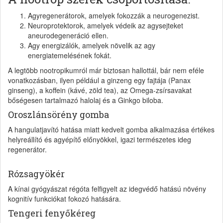
Agyregenerátorok, amelyek fokozzák a neurogenezist.
Neuroprotektorok, amelyek védeik az agysejteket
aneurodegeneráció ellen.
Agy energizálók, amelyek növelik az agy
energiatemelésének fokát.
A legtöbb nootropikumról már biztosan hallottál, bár nem eféle
vonatkozásban, ilyen például a ginzeng egy fajtája (Panax
ginseng), a koffein (kávé, zöld tea), az Omega-zsírsavakat
bőségesen tartalmazó halolaj és a Ginkgo biloba.
Oroszlánsörény gomba
A hangulatjavító hatása miatt kedvelt gomba alkalmazása értékes
helyreállító és agyépítő előnyökkel, igazi természetes ideg
regenerátor.
Rózsagyökér
A kínai gyógyászat régóta felfigyelt az idegvédő hatású növény
kognitív funkciókat fokozó hatására.
Tengeri fenyőkéreg