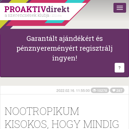
PROAKTIV
direkt
a szerencsések klubja
| 2011 óta
Garantált ajándékért és
pénznyereményért regisztrálj
ingyen!
?
2022.02.16. 11:55:00
10278
287
NOOTROPIKUM
KISOKOS, HOGY MINDIG