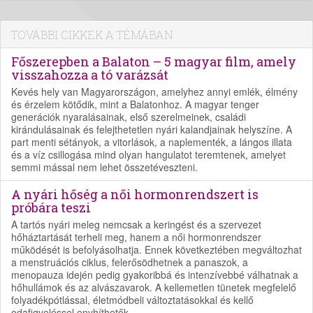
TOVÁBBI CIKKEK A TÉMÁBAN
Főszerepben a Balaton – 5 magyar film, amely
visszahozza a tó varázsát
Kevés hely van Magyarországon, amelyhez annyi emlék, élmény
és érzelem kötődik, mint a Balatonhoz. A magyar tenger
generációk nyaralásainak, első szerelmeinek, családi
kirándulásainak és felejthetetlen nyári kalandjainak helyszíne. A
part menti sétányok, a vitorlások, a naplementék, a lángos illata
és a víz csillogása mind olyan hangulatot teremtenek, amelyet
semmi mással nem lehet összetéveszteni.
A nyári hőség a női hormonrendszert is
próbára teszi
A tartós nyári meleg nemcsak a keringést és a szervezet
hőháztartását terheli meg, hanem a női hormonrendszer
működését is befolyásolhatja. Ennek következtében megváltozhat
a menstruációs ciklus, felerősödhetnek a panaszok, a
menopauza idején pedig gyakoribbá és intenzívebbé válhatnak a
hőhullámok és az alvászavarok. A kellemetlen tünetek megfelelő
folyadékpótlással, életmódbeli változtatásokkal és kellő
odafigyeléssel enyhíthetők.