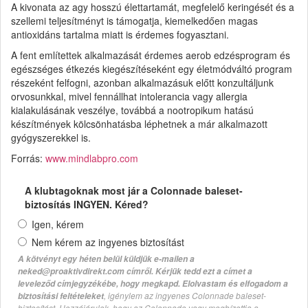
A kivonata az agy hosszú élettartamát, megfelelő keringését és a
szellemi teljesítményt is támogatja, kiemelkedően magas
antioxidáns tartalma miatt is érdemes fogyasztani.
A fent említettek alkalmazását érdemes aerob edzésprogram és
egészséges étkezés kiegészítéseként egy életmódváltó program
részeként felfogni, azonban alkalmazásuk előtt konzultáljunk
orvosunkkal, mivel fennállhat intolerancia vagy allergia
kialakulásának veszélye, továbbá a nootropikum hatású
készítmények kölcsönhatásba léphetnek a már alkalmazott
gyógyszerekkel is.
Forrás:
www.mindlabpro.com
A klubtagoknak most jár a Colonnade baleset-
biztosítás INGYEN. Kéred?
Igen, kérem
Nem kérem az ingyenes biztosítást
A kötvényt egy héten belül küldjük e-mailen a
neked@proaktivdirekt.com címről. Kérjük tedd ezt a címet a
leveleződ címjegyzékébe, hogy megkapd. Elolvastam és elfogadom a
, igénylem az ingyenes Colonnade baleset-
biztosítási feltételeket
biztosítást. Hozzájárulok, hogy az Colonnade vagy megbízottja a