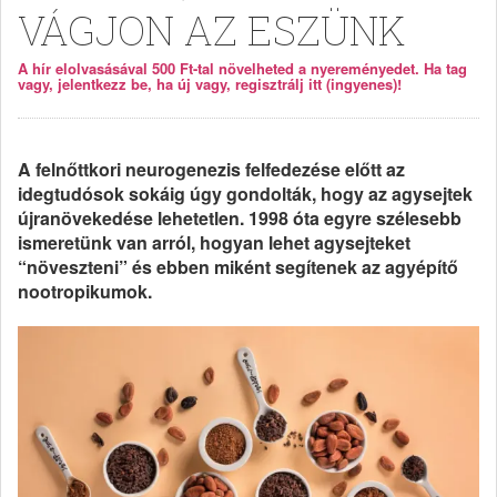
VÁGJON AZ ESZÜNK
A hír elolvasásával 500 Ft-tal növelheted a nyereményedet. Ha tag
vagy, jelentkezz be, ha új vagy, regisztrálj itt (ingyenes)!
A felnőttkori neurogenezis felfedezése előtt az
idegtudósok sokáig úgy gondolták, hogy az agysejtek
újranövekedése lehetetlen. 1998 óta egyre szélesebb
ismeretünk van arról, hogyan lehet agysejteket
“növeszteni” és ebben miként segítenek az agyépítő
nootropikumok.