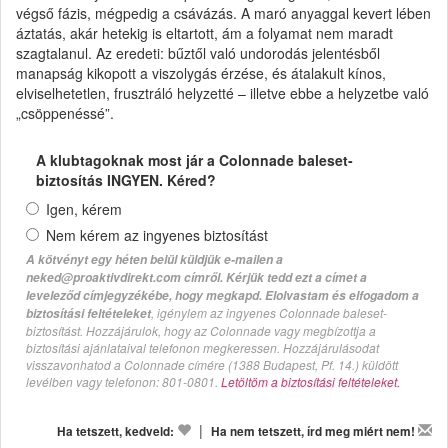
végső fázis, mégpedig a csávázás. A maró anyaggal kevert lében
áztatás, akár hetekig is eltartott, ám a folyamat nem maradt
szagtalanul. Az eredeti: bűztől való undorodás jelentésből
manapság kikopott a viszolygás érzése, és átalakult kínos,
elviselhetetlen, frusztráló helyzetté – illetve ebbe a helyzetbe való
„csöppenéssé”.
A klubtagoknak most jár a Colonnade baleset-
biztosítás INGYEN. Kéred?
Igen, kérem
Nem kérem az ingyenes biztosítást
A kötvényt egy héten belül küldjük e-mailen a
neked@proaktivdirekt.com címről. Kérjük tedd ezt a címet a
leveleződ címjegyzékébe, hogy megkapd. Elolvastam és elfogadom a
, igénylem az ingyenes Colonnade baleset-
biztosítási feltételeket
biztosítást. Hozzájárulok, hogy az Colonnade vagy megbízottja a
biztosítási ajánlataival telefonon megkeressen. Hozzájárulásodat
visszavonhatod a Colonnade címére (1388 Budapest, Pf. 14.) küldött
levélben vagy telefonon: 801-0801.
Letöltöm a biztosítási feltételeket.
|
Ha tetszett, kedveld:
Ha nem tetszett, írd meg miért nem!