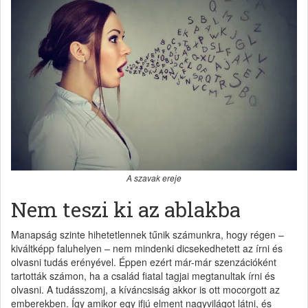
A szavak ereje
Nem teszi ki az ablakba
Manapság szinte hihetetlennek tűnik számunkra, hogy régen –
kiváltképp faluhelyen – nem mindenki dicsekedhetett az írni és
olvasni tudás erényével. Éppen ezért már-már szenzációként
tartották számon, ha a család fiatal tagjai megtanultak írni és
olvasni. A tudásszomj, a kíváncsiság akkor is ott mocorgott az
emberekben. Így amikor egy ifjú elment nagyvilágot látni, és