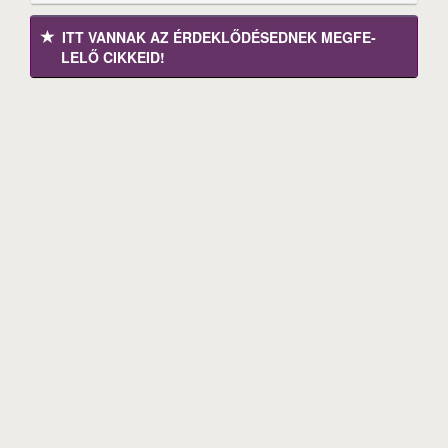
ITT VANNAK AZ ÉRDEK­LŐDÉ­SEDNEK MEGFE­
LELŐ CIKKEID!