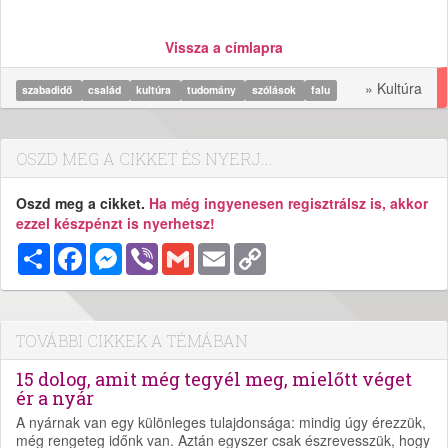
Vissza a címlapra
» Kultúra
szabadidő
család
kultúra
tudomány
szólások
falu
OSZD MEG A CIKKET ÉS NYERJ...
Oszd meg a cikket.
Ha még ingyenesen regisztrálsz is, akkor
ezzel készpénzt is nyerhetsz!
Megosztás
Facebook
Messenger
Viber
Gmail
Email
Copy
Link
TOVÁBBI CIKKEK A TÉMÁBAN
15 dolog, amit még tegyél meg, mielőtt véget
ér a nyár
A nyárnak van egy különleges tulajdonsága: mindig úgy érezzük,
még rengeteg időnk van. Aztán egyszer csak észrevesszük, hogy