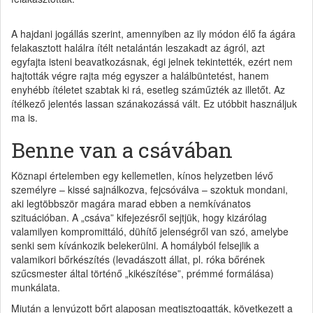
A hajdani jogállás szerint, amennyiben az ily módon élő fa ágára
felakasztott halálra ítélt netalántán leszakadt az ágról, azt
egyfajta isteni beavatkozásnak, égi jelnek tekintették, ezért nem
hajtották végre rajta még egyszer a halálbüntetést, hanem
enyhébb ítéletet szabtak ki rá, esetleg száműzték az illetőt. Az
ítélkező jelentés lassan szánakozássá vált. Ez utóbbit használjuk
ma is.
Benne van a csávában
Köznapi értelemben egy kellemetlen, kínos helyzetben lévő
személyre – kissé sajnálkozva, fejcsóválva – szoktuk mondani,
aki legtöbbször magára marad ebben a nemkívánatos
szituációban. A „csáva” kifejezésről sejtjük, hogy kizárólag
valamilyen kompromittáló, dühítő jelenségről van szó, amelybe
senki sem kívánkozik belekerülni. A homályból felsejlik a
valamikori bőrkészítés (levadászott állat, pl. róka bőrének
szűcsmester által történő „kikészítése”, prémmé formálása)
munkálata.
Miután a lenyúzott bőrt alaposan megtisztogatták, következett a