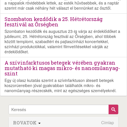
a nappalok rövidebbek lettek, az esték hűvösebbek, és a naptár
szerint már csak néhány hét választ el bennünket az ősztől.
Szombaton kezdődik a 25. Hétrétország
fesztivál az Őrségben
Szombaton kezdődik és augusztus 23-ig várja az érdeklődőket a
jubileumi, 25. Hétrétország fesztivál az Őrségben, ahol többek
között templomi, szabadtéri és pajtaszínházi koncertekkel,
színházi produkciókkal, valamint filmvetítésekkel várják az
érdeklődőket.
A szívinfarktusos betegek vérében gyakran
mutatható ki magas mikro- és nanoműanyag-
szint
Egy új olasz kutatás szerint a szívinfarktuson átesett betegek
koszorúereiben jóval gyakrabban találhatók mikro- és
nanoműanyag-részecskék, mint az egészséges személyeknél.
ROVATOK
Címlap