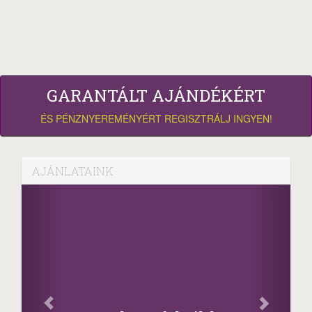
GARANTÁLT AJÁNDÉKÉRT
ÉS PÉNZNYEREMÉNYÉRT REGISZTRÁLJ INGYEN!
AJÁNLATAINK
Facebook
Oszd meg cikkeinke