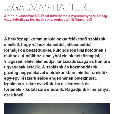
IZGALMAS HÁTTERE
A hír elolvasásával 500 Ft-tal növelheted a nyereményedet. Ha tag
vagy, jelentkezz be, ha új vagy, regisztrálj itt (ingyenes)!
A hétköznapi kommunikációnkat felékesítő szólások
amellett, hogy választékosabbá, stílusosabbá
formálják a beszédünket, különös fonállal kötődnek a
múlthoz. A múlthoz, amelyből eleink hétköznapjai,
világszemlélete, életmódja, fantáziadússága és humora
ugyancsak átsejlik. A szólások és közmondások
gazdag hagyatékával a birtokunkban mintha az életük
egy-egy részterületébe engednének betekintést.
Izgalmas vizekre evezünk, ha e jelentések és
történeteik kutatására eredünk. Ragadjunk ki néhányat
ezek közül!