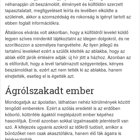
néhanapján úti beszámolóit, élményeit és külföldön szerzett
tapasztalatait, megfigyeléseit leírta és levélben elküldte a
szüleinek, akkor a szomszédság és rokonság is igényt tartott az
ebben foglalt információkra.
Általános elvárás volt akkoriban, hogy a külföldről levelet küldő
legyen szíves mindenkit tájékoztatni az idegen dolgokról, és ne
szorítkozzon a személyes hangvételre. Az ilyen jellegű és
tartalmú leveleket ezért a szülők kitették az ablakba, hogy az
ablak előtt járók értésére adják: új hír jött a házhoz. Azonban az
is előfordult, hogy a levél tartalmazott szégyenteljes, kényes
beszámolókat is, ezért azt nem tették ki az ablakba, hanem
elrejtették, esetleg el is égették azt.
Ágrólszakadt ember
Mondogatjuk az ápolatlan, láthatóan nehéz körülmények között
tengődő emberekre. Ezért a szólás eredetét is az erdőben
kóborló, különféle ágaktól megtépázott ember képéhez
hasonlítjuk. Ennél azonban sokkal izgalmasabb jelentésről van
szó. A kifejezés ugyanis azokról az időkről tudósít, amikor a
bűnözőket nem csak akasztófákra, hanem élő fák ágaira is
felakasztották.