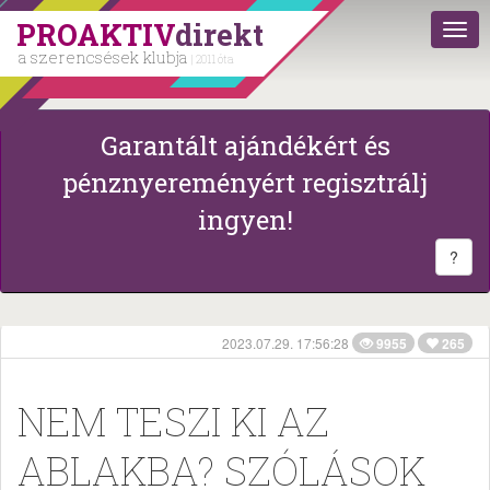
PROAKTIV
direkt
a szerencsések klubja
| 2011 óta
Garantált ajándékért és
pénznyereményért regisztrálj
ingyen!
?
2023.07.29. 17:56:28
9955
265
NEM TESZI KI AZ
ABLAKBA? SZÓLÁSOK