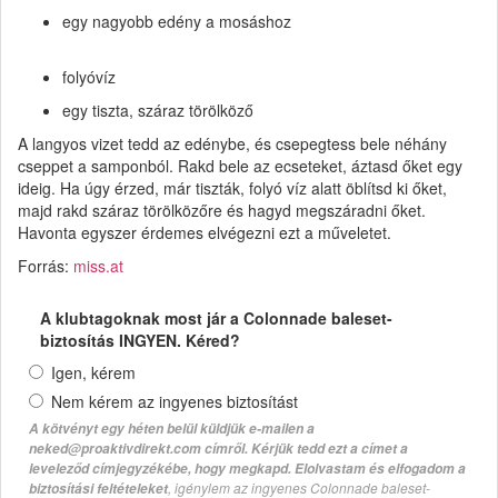
egy nagyobb edény a mosáshoz
folyóvíz
egy tiszta, száraz törölköző
A langyos vizet tedd az edénybe, és csepegtess bele néhány
cseppet a samponból. Rakd bele az ecseteket, áztasd őket egy
ideig. Ha úgy érzed, már tiszták, folyó víz alatt öblítsd ki őket,
majd rakd száraz törölközőre és hagyd megszáradni őket.
Havonta egyszer érdemes elvégezni ezt a műveletet.
Forrás:
miss.at
A klubtagoknak most jár a Colonnade baleset-
biztosítás INGYEN. Kéred?
Igen, kérem
Nem kérem az ingyenes biztosítást
A kötvényt egy héten belül küldjük e-mailen a
neked@proaktivdirekt.com címről. Kérjük tedd ezt a címet a
leveleződ címjegyzékébe, hogy megkapd. Elolvastam és elfogadom a
, igénylem az ingyenes Colonnade baleset-
biztosítási feltételeket