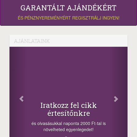
GARANTÁLT AJÁNDÉKÉRT
ÉS PÉNZNYEREMÉNYÉRT REGISZTRÁLJ INGYEN!
AJÁNLATAINK
Osz
Iratkozz fel cikk
értesítőnkre
-nyeremény
a sorsolás 
és olvasásukkal naponta 2000 Ft-tal is
megosztási 
növelheted egyenlegedet!