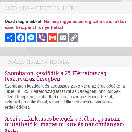
OSZD MEG A CIKKET ÉS NYERJ...
Oszd meg a cikket.
Ha még ingyenesen regisztrálsz is, akkor
ezzel készpénzt is nyerhetsz!
Megosztás
Facebook
Messenger
Viber
Gmail
Email
Copy
Link
TOVÁBBI CIKKEK A TÉMÁBAN
Szombaton kezdődik a 25. Hétrétország
fesztivál az Őrségben
Szombaton kezdődik és augusztus 23-ig várja az érdeklődőket a
jubileumi, 25. Hétrétország fesztivál az Őrségben, ahol többek
között templomi, szabadtéri és pajtaszínházi koncertekkel,
színházi produkciókkal, valamint filmvetítésekkel várják az
érdeklődőket.
A szívinfarktusos betegek vérében gyakran
mutatható ki magas mikro- és nanoműanyag-
szint