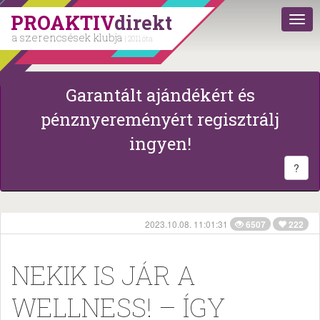
PROAKTIV
direkt
a szerencsések klubja
| 2011 óta
Garantált ajándékért és
pénznyereményért regisztrálj
ingyen!
?
2023.10.08. 11:01:31
6507
222
NEKIK IS JÁR A
WELLNESS! – ÍGY