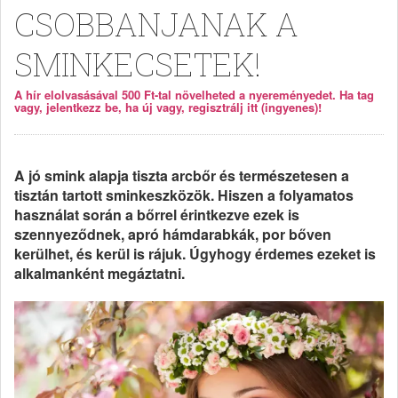
CSOBBANJANAK A
SMINKECSETEK!
A hír elolvasásával 500 Ft-tal növelheted a nyereményedet. Ha tag
vagy, jelentkezz be, ha új vagy, regisztrálj itt (ingyenes)!
A jó smink alapja tiszta arcbőr és természetesen a
tisztán tartott sminkeszközök. Hiszen a folyamatos
használat során a bőrrel érintkezve ezek is
szennyeződnek, apró hámdarabkák, por bőven
kerülhet, és kerül is rájuk. Úgyhogy érdemes ezeket is
alkalmanként megáztatni.