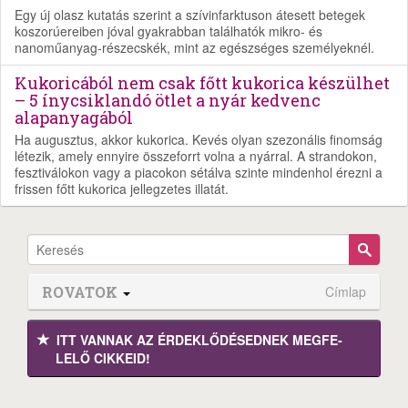
Egy új olasz kutatás szerint a szívinfarktuson átesett betegek
koszorúereiben jóval gyakrabban találhatók mikro- és
nanoműanyag-részecskék, mint az egészséges személyeknél.
Kukoricából nem csak főtt kukorica készülhet
– 5 ínycsiklandó ötlet a nyár kedvenc
alapanyagából
Ha augusztus, akkor kukorica. Kevés olyan szezonális finomság
létezik, amely ennyire összeforrt volna a nyárral. A strandokon,
fesztiválokon vagy a piacokon sétálva szinte mindenhol érezni a
frissen főtt kukorica jellegzetes illatát.
ROVATOK
Címlap
ITT VANNAK AZ ÉRDEK­LŐDÉ­SEDNEK MEGFE­
LELŐ CIKKEID!