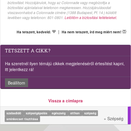
biztosítást. Hozzájárulok, hogy az Colonnade vagy megbízottja a
biztosítási ajánlataival telefonon megkeressen. Hozzájárulásodat
visszavonhatod a Colonnade címére (1388 Budapest, Pf. 14.) küldött
levélben vagy telefonon: 801-0801.
Letöltöm a biztosítási feltételeket.
|
Ha tetszett, kedveld:
Ha nem tetszett, írd meg miért nem!
TETSZETT A CIKK?
Ha szeretnél ilyen témájú cikkek megjelenéséről értesítést kapni,
itt jelentkezz rá!
Beállítom
Vissza a címlapra
szabadidő
szépségápolás
egészség
otthon
szépség
» Szépség
sminkecset tisztítása