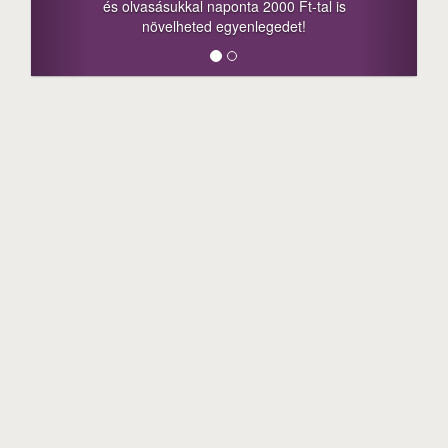
onta 2000 Ft-tal is
megosztási lehetőséget. Lájkolj
gyenlegedet!