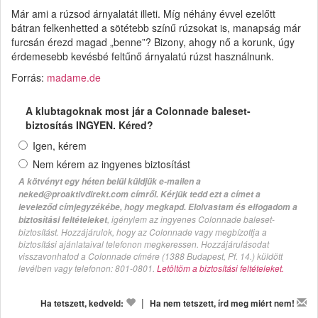
Már ami a rúzsod árnyalatát illeti. Míg néhány évvel ezelőtt
bátran felkenhetted a sötétebb színű rúzsokat is, manapság már
furcsán érezd magad „benne”? Bizony, ahogy nő a korunk, úgy
érdemesebb kevésbé feltűnő árnyalatú rúzst használnunk.
Forrás:
madame.de
A klubtagoknak most jár a Colonnade baleset-
biztosítás INGYEN. Kéred?
Igen, kérem
Nem kérem az ingyenes biztosítást
A kötvényt egy héten belül küldjük e-mailen a
neked@proaktivdirekt.com címről. Kérjük tedd ezt a címet a
leveleződ címjegyzékébe, hogy megkapd. Elolvastam és elfogadom a
, igénylem az ingyenes Colonnade baleset-
biztosítási feltételeket
biztosítást. Hozzájárulok, hogy az Colonnade vagy megbízottja a
biztosítási ajánlataival telefonon megkeressen. Hozzájárulásodat
visszavonhatod a Colonnade címére (1388 Budapest, Pf. 14.) küldött
levélben vagy telefonon: 801-0801.
Letöltöm a biztosítási feltételeket.
|
Ha tetszett, kedveld:
Ha nem tetszett, írd meg miért nem!