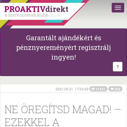
PROAKTIV
direkt
a szerencsések klubja
| 2011 óta
Garantált ajándékért és
pénznyereményért regisztrálj
ingyen!
?
2021.06.21. 17:54:29
11151
252
NE ÖREGÍTSD MAGAD! –
EZEKKEL A