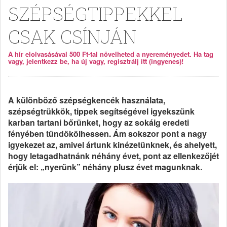
SZÉPSÉGTIPPEKKEL
CSAK CSÍNJÁN
A hír elolvasásával 500 Ft-tal növelheted a nyereményedet. Ha tag
vagy, jelentkezz be, ha új vagy, regisztrálj itt (ingyenes)!
A különböző szépségkencék használata,
szépségtrükkök, tippek segítségével igyekszünk
karban tartani bőrünket, hogy az sokáig eredeti
fényében tündökölhessen. Ám sokszor pont a nagy
igyekezet az, amivel ártunk kinézetünknek, és ahelyett,
hogy letagadhatnánk néhány évet, pont az ellenkezőjét
érjük el: „nyerünk” néhány plusz évet magunknak.