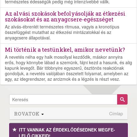
természetes édességük pedig még intenzívebbé válik.
Az alvási szokások befolyásolják az étkezési
szokásokat és az anyagcsere-egészséget
Az alvás-ébrenlét természetes ritmusa, vagyis a kronotípus
összefüggést mutathat az étkezési mintázatokkal és az
anyagcsere állapotával.
Mi történik a testünkkel, amikor nevetünk?
A nevetés néha egy halk mosollyal kezdődik, máskor annyira
erős, hogy könnybe lábad a szemünk, fájni kezd a hasunk, és alig
kapunk levegőt. Bár többnyire egyszerű, ösztönös reakciónak
gondoljuk, a nevetés valójában összetett folyamat, amelyben az
agy, az idegrendszer, az arcizmok és a légzés is részt vesz.
ROVATOK
Címlap
ITT VANNAK AZ ÉRDEK­LŐDÉ­SEDNEK MEGFE­
LELŐ CIKKEID!