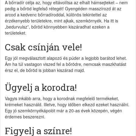
A bőrradír célja az, hogy eltávolítsa az elhalt hámsejteket – nem
pedig a bőröd legfelső rétegét! Gyengéden masszírozd át az
arcod a kedvenc bőrradíroddal, különös tekintettel az
érzékenyebb területekre, mint ajkak, szemkörnyék. Ha itt is
„bedurvulsz”, bőröd könnyebben kiszáradhat ezeken a
területeket.
Csak csínján vele!
Egy jól megválasztott alapozó és púder a legjobb barátod lehet.
Ám ha túl vastagon viszed fel a bőrödre, nemcsak maszkhatást
érsz el, de bőröd is jobban kiszárad majd.
Ügyelj a korodra!
Vagyis inkább arra, hogy a korodnak megfelelő termékeket,
krémeket használd. Illetve, hogy időben elkezd ezeket használni.
Egy jó szemkörnyékápolót már a 20-as évek közepén, végén
érdemes beszerezni.
Figyelj a színre!