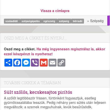
Vissza a címlapra
» Szépség
szabadidő
szépségápolás
egészség
szépség
bőrradír
OSZD MEG A CIKKET ÉS NYERJ...
Oszd meg a cikket.
Ha még ingyenesen regisztrálsz is, akkor
ezzel készpénzt is nyerhetsz!
Megosztás
Facebook
Messenger
Viber
Gmail
Email
Copy
Link
TOVÁBBI CIKKEK A TÉMÁBAN
Sült szőlős, kecskesajtos pirítós
A szőlőt legtöbbször frissen, fürtönként fogyasztjuk, esetleg
gyümölcssalátába tesszük. Pedig néhány perc sütés után teljesen
megváltozik: a szemek megpuhulnak, levük besűrűsödik,